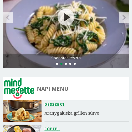
Spenótos tészta
NAPI MENÜ
DESSZERT
Aranygaluska grillen sütve
FŐÉTEL