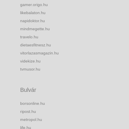
gamer.origo.hu
likebalaton.hu
napidoktor.hu
mindmegette.hu
travelo.hu
dietaesfitnesz.hu
vitorlazasmagazin.hu
videkize.hu
tvmusor.hu
Bulvár
borsonline.hu
ripost.hu
metropol.hu
life.hu