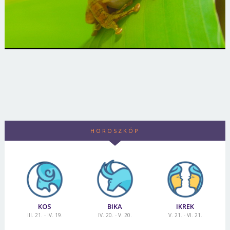
HOROSZKÓP
KOS
BIKA
IKREK
III. 21. - IV. 19.
IV. 20. - V. 20.
V. 21. - VI. 21.