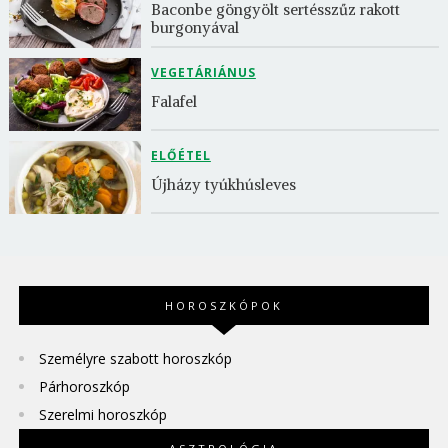
Baconbe göngyölt sertésszűz rakott 
burgonyával
VEGETÁRIÁNUS
Falafel
ELŐÉTEL
Újházy tyúkhúsleves
HOROSZKÓPOK
Személyre szabott horoszkóp
Párhoroszkóp
Szerelmi horoszkóp