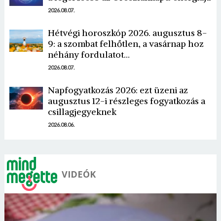
2026.08.07.
Hétvégi horoszkóp 2026. augusztus 8-
9: a szombat felhőtlen, a vasárnap hoz
néhány fordulatot…
Borsonline bejelentkezés
2026.08.07.
E-mail cím vagy felhasználónév
Napfogyatkozás 2026: ezt üzeni az
augusztus 12-i részleges fogyatkozás a
csillagjegyeknek
Jelszó
2026.08.06.
Mégse
Bejelentkezés
VIDEÓK