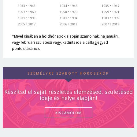
1933
1945
1934
1946
1935
1947
1957
1969
1958
1970
1959
1971
1981
1993
1982
1994
1983
1995
2005
2017
2006
2018
2007
2019
*Mivel Kínában a holdhónapok alapján számolnak, ha januári,
vagy februári születésű vagy, kattints ide a csillagjegyed
pontosításához.
SZEMÉLYRE SZABOTT HOROSZKÓP
Készítsd el saját részletes elemzésed, születésed
ideje és helye alapján!
KISZÁMOLOM