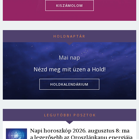
KISZÁMOLOM
HOLDNAPTÁR
Mai nap
Nézd meg mit üzen a Hold!
HOLDKALENDÁRIUM
LEGUTÓBBI POSZTOK
Napi horoszkóp 2026. augusztus 8: ma
a legerősebb az Oroszlánkapu energiája