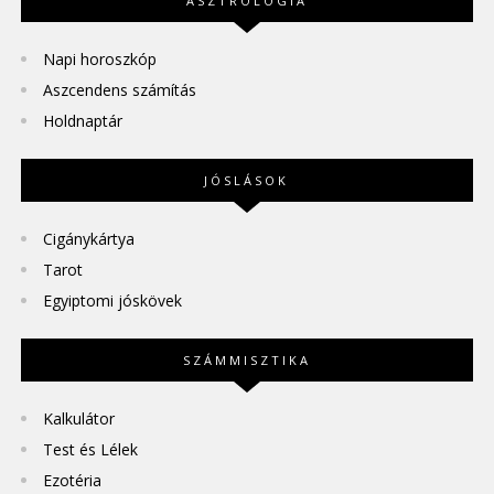
ASZTROLÓGIA
Napi horoszkóp
Aszcendens számítás
Holdnaptár
JÓSLÁSOK
Cigánykártya
Tarot
Egyiptomi jóskövek
SZÁMMISZTIKA
Kalkulátor
Test és Lélek
Ezotéria