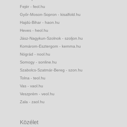
Fejér - feol.hu
Győr-Moson-Sopron - kisalfold.hu
Hajdú-Bihar - haon.hu
Heves - heol.hu
Jász-Nagykun-Szolnok - szoljon.hu
Komárom-Esztergom - kemma.hu
Nógrád - nool.hu
Somogy - sonline.hu
Szabolcs-Szatmár-Bereg - szon.hu
Tolna - teol.hu
Vas - vaol.hu
Veszprém - veol.hu
Zala - zaol.hu
Közélet