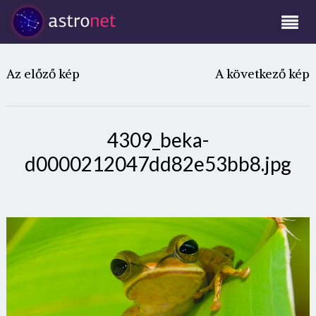
Az előző kép
A következő kép
4309_beka-
d0000212047dd82e53bb8.jpg