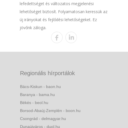
lefedettséget és változatos megjelenési
lehetőséget biztosít. Folyamatosan keressük az
új irányokat és fejlődési lehetőségeket. Ez
jövőnk záloga.
Regionális hírportálok
Bács-Kiskun - baon.hu
Baranya - bama.hu
Békés - beol.hu
Borsod-Abaúj-Zemplén - boon.hu
Csongrád - delmagyar.hu
Dunaújváros - duol.hu