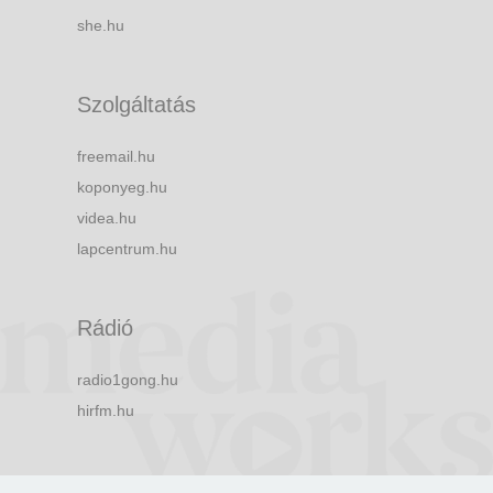
she.hu
Szolgáltatás
freemail.hu
koponyeg.hu
videa.hu
lapcentrum.hu
Rádió
radio1gong.hu
hirfm.hu