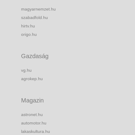
magyarnemzet.hu
szabadfold.hu
hirtv.hu
origo.hu
Gazdaság
vg.hu
agrokep.hu
Magazin
astronet.hu
automotor.hu
lakaskultura.hu