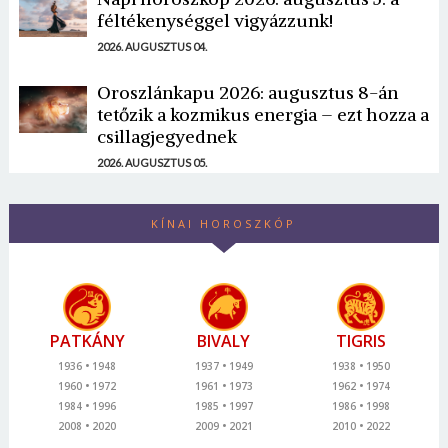
féltékenységgel vigyázzunk!
2026. AUGUSZTUS 04.
Oroszlánkapu 2026: augusztus 8-án
tetőzik a kozmikus energia – ezt hozza a
csillagjegyednek
2026. AUGUSZTUS 05.
KÍNAI HOROSZKÓP
PATKÁNY
BIVALY
TIGRIS
1936
1948
1937
1949
1938
1950
1960
1972
1961
1973
1962
1974
1984
1996
1985
1997
1986
1998
2008
2020
2009
2021
2010
2022