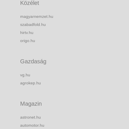
Közélet
magyarnemzet.hu
szabadfold.hu
hirtv.hu
origo.hu
Gazdaság
vg.hu
agrokep.hu
Magazin
astronet.hu
automotor.hu