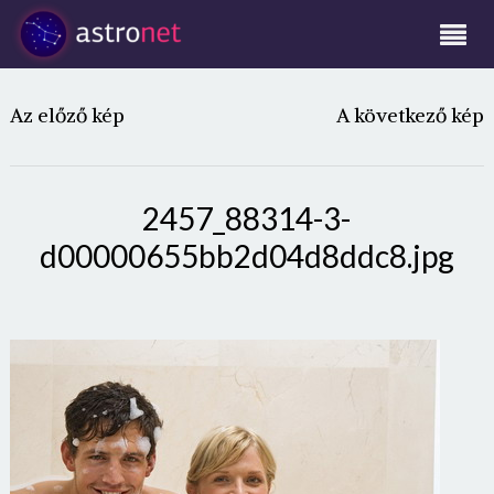
Az előző kép
A következő kép
2457_88314-3-
d00000655bb2d04d8ddc8.jpg