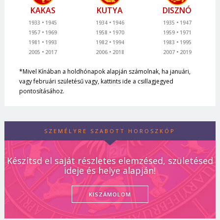
KAKAS
KUTYA
DISZNÓ
1933
1945
1934
1946
1935
1947
1957
1969
1958
1970
1959
1971
1981
1993
1982
1994
1983
1995
2005
2017
2006
2018
2007
2019
*Mivel Kínában a holdhónapok alapján számolnak, ha januári,
vagy februári születésű vagy, kattints ide a csillagjegyed
pontosításához.
SZEMÉLYRE SZABOTT HOROSZKÓP
Készítsd el saját részletes elemzésed, születésed
ideje és helye alapján!
KISZÁMOLOM