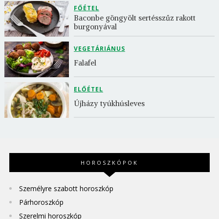
FŐÉTEL
Baconbe göngyölt sertésszűz rakott 
burgonyával
VEGETÁRIÁNUS
Falafel
ELŐÉTEL
Újházy tyúkhúsleves
HOROSZKÓPOK
Személyre szabott horoszkóp
Párhoroszkóp
Szerelmi horoszkóp