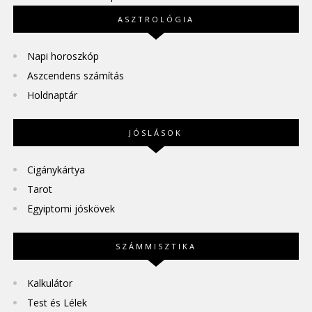
ASZTROLÓGIA
Napi horoszkóp
Aszcendens számítás
Holdnaptár
JÓSLÁSOK
Cigánykártya
Tarot
Egyiptomi jóskövek
SZÁMMISZTIKA
Kalkulátor
Test és Lélek