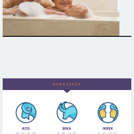
HOROSZKÓP
KOS
BIKA
IKREK
III. 21. - IV. 19.
IV. 20. - V. 20.
V. 21. - VI. 21.