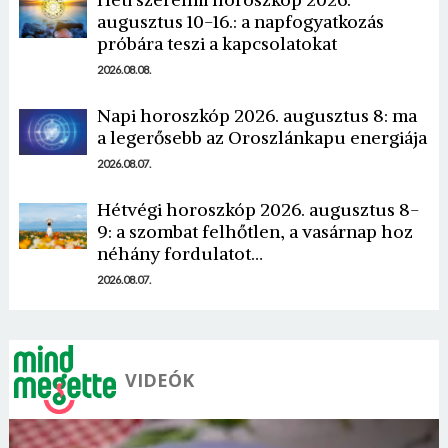
augusztus 10-16.: a napfogyatkozás
próbára teszi a kapcsolatokat
2026.08.08.
Napi horoszkóp 2026. augusztus 8: ma
a legerősebb az Oroszlánkapu energiája
Borsonline bejelentkezés
2026.08.07.
E-mail cím vagy felhasználónév
Hétvégi horoszkóp 2026. augusztus 8-
9: a szombat felhőtlen, a vasárnap hoz
néhány fordulatot…
Jelszó
2026.08.07.
Mégse
Bejelentkezés
VIDEÓK