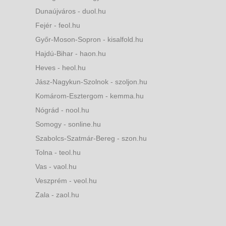
Dunaújváros - duol.hu
Fejér - feol.hu
Győr-Moson-Sopron - kisalfold.hu
Hajdú-Bihar - haon.hu
Heves - heol.hu
Jász-Nagykun-Szolnok - szoljon.hu
Komárom-Esztergom - kemma.hu
Nógrád - nool.hu
Somogy - sonline.hu
Szabolcs-Szatmár-Bereg - szon.hu
Tolna - teol.hu
Vas - vaol.hu
Veszprém - veol.hu
Zala - zaol.hu