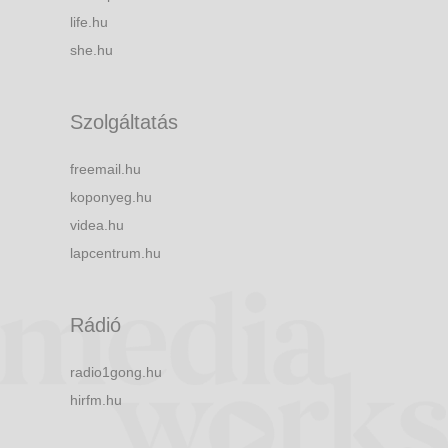
life.hu
she.hu
Szolgáltatás
freemail.hu
koponyeg.hu
videa.hu
lapcentrum.hu
Rádió
radio1gong.hu
hirfm.hu