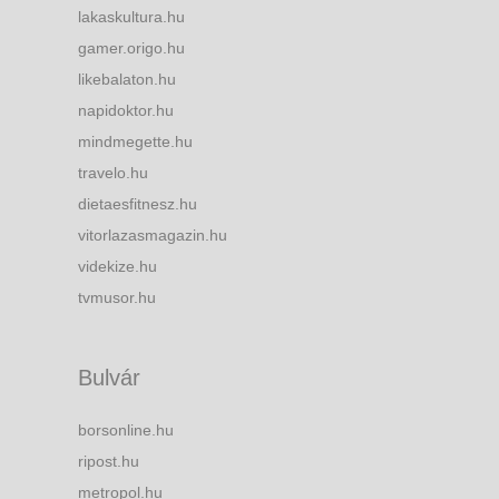
lakaskultura.hu
gamer.origo.hu
likebalaton.hu
napidoktor.hu
mindmegette.hu
travelo.hu
dietaesfitnesz.hu
vitorlazasmagazin.hu
videkize.hu
tvmusor.hu
Bulvár
borsonline.hu
ripost.hu
metropol.hu