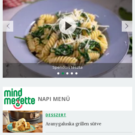
Spenótos tészta
NAPI MENÜ
DESSZERT
Aranygaluska grillen sütve