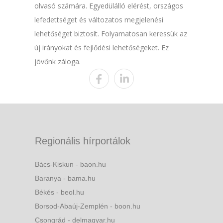
olvasó számára. Egyedülálló elérést, országos
lefedettséget és változatos megjelenési
lehetőséget biztosít. Folyamatosan keressük az
új irányokat és fejlődési lehetőségeket. Ez
jövőnk záloga.
Regionális hírportálok
Bács-Kiskun - baon.hu
Baranya - bama.hu
Békés - beol.hu
Borsod-Abaúj-Zemplén - boon.hu
Csongrád - delmagyar.hu