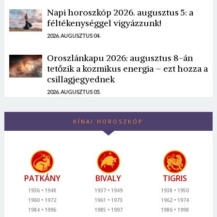
Napi horoszkóp 2026. augusztus 5: a
féltékenységgel vigyázzunk!
2026. AUGUSZTUS 04.
Oroszlánkapu 2026: augusztus 8-án
tetőzik a kozmikus energia – ezt hozza a
csillagjegyednek
2026. AUGUSZTUS 05.
KÍNAI HOROSZKÓP
PATKÁNY
BIVALY
TIGRIS
1936
1948
1937
1949
1938
1950
1960
1972
1961
1973
1962
1974
1984
1996
1985
1997
1986
1998