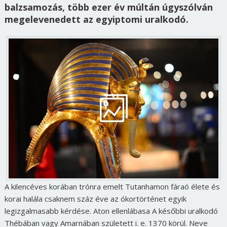
balzsamozás, több ezer év múltán úgyszólván
megelevenedett az egyiptomi uralkodó.
A kilencéves korában trónra emelt Tutanhamon fáraó élete és
korai halála csaknem száz éve az ókortörténet egyik
legizgalmasabb kérdése. Aton ellenlábasa A későbbi uralkodó
Thébában vagy Amarnában született i. e. 1370 körül. Neve