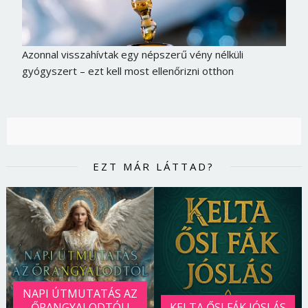
Azonnal visszahívtak egy népszerű vény nélküli
gyógyszert – ezt kell most ellenőrizni otthon
EZT MÁR LÁTTAD?
NAPI ÚTMUTATÁS AZ
ŐRANGYALODTÓL!
KELTA ŐSI FÁK JÓSLÁS