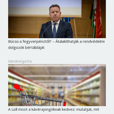
Búcsú a fegyverpénztől? – Átalakíthatják a rendvédelmi
dolgozók bértábláját
Mindmegette
A Lidl most a kávérajongóknak kedvez: mutatjuk, mit