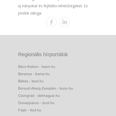
új irányokat és fejlődési lehetőségeket. Ez
jövőnk záloga.
Regionális hírportálok
Bács-Kiskun - baon.hu
Baranya - bama.hu
Békés - beol.hu
Borsod-Abaúj-Zemplén - boon.hu
Csongrád - delmagyar.hu
Dunaújváros - duol.hu
Fejér - feol.hu