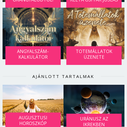
ANGYALSZÁM-
TOTEMÁLLATOK
KALKULÁTOR
ÜZENETE
AJÁNLOTT TARTALMAK
Borsonline bejelentkezés
E-mail cím vagy felhasználónév
AUGUSZTUSI
URÁNUSZ AZ
HOROSZKÓP
IKREKBEN