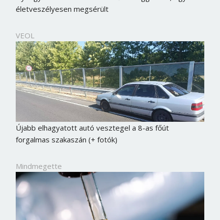
életveszélyesen megsérült
VEOL
Újabb elhagyatott autó vesztegel a 8-as főút
forgalmas szakaszán (+ fotók)
Mindmegette