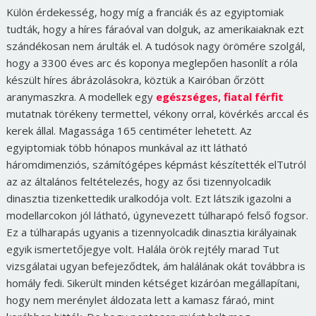
Külön érdekesség, hogy míg a franciák és az egyiptomiak
tudták, hogy a híres fáraóval van dolguk, az amerikaiaknak ezt
szándékosan nem árulták el. A tudósok nagy örömére szolgál,
hogy a 3300 éves arc és koponya meglepően hasonlít a róla
készült híres ábrázolásokra, köztük a Kairóban őrzött
aranymaszkra. A modellek egy
egészséges, fiatal férfit
mutatnak törékeny termettel, vékony orral, kövérkés arccal és
kerek állal. Magassága 165 centiméter lehetett. Az
egyiptomiak több hónapos munkával az itt látható
háromdimenziós, számítógépes képmást készítették elTutról
az az általános feltételezés, hogy az ősi tizennyolcadik
dinasztia tizenkettedik uralkodója volt. Ezt látszik igazolni a
modellarcokon jól látható, úgynevezett túlharapó felső fogsor.
Ez a túlharapás ugyanis a tizennyolcadik dinasztia királyainak
egyik ismertetőjegye volt. Halála örök rejtély marad Tut
vizsgálatai ugyan befejeződtek, ám halálának okát továbbra is
homály fedi. Sikerült minden kétséget kizáróan megállapítani,
hogy nem merénylet áldozata lett a kamasz fáraó, mint