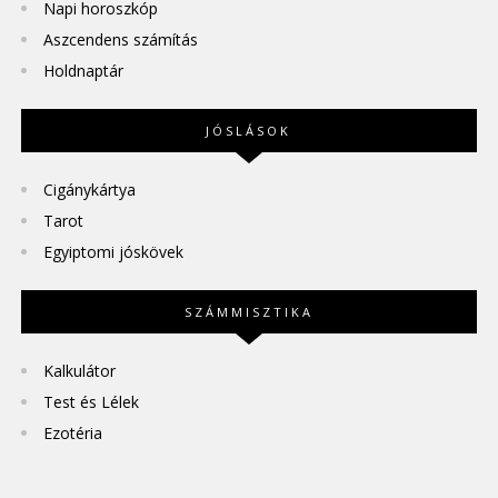
Napi horoszkóp
Aszcendens számítás
Holdnaptár
JÓSLÁSOK
Cigánykártya
Tarot
Egyiptomi jóskövek
SZÁMMISZTIKA
Kalkulátor
Test és Lélek
Ezotéria