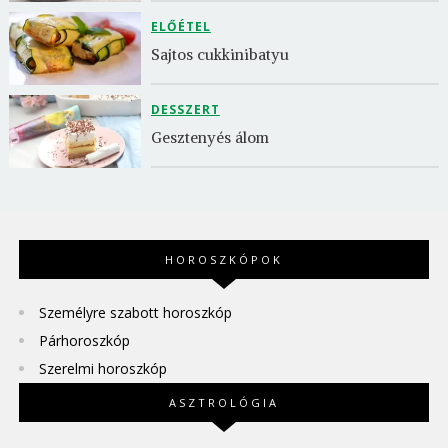
ELŐÉTEL
Sajtos cukkinibatyu
DESSZERT
Gesztenyés álom
HOROSZKÓPOK
Személyre szabott horoszkóp
Párhoroszkóp
Szerelmi horoszkóp
ASZTROLÓGIA