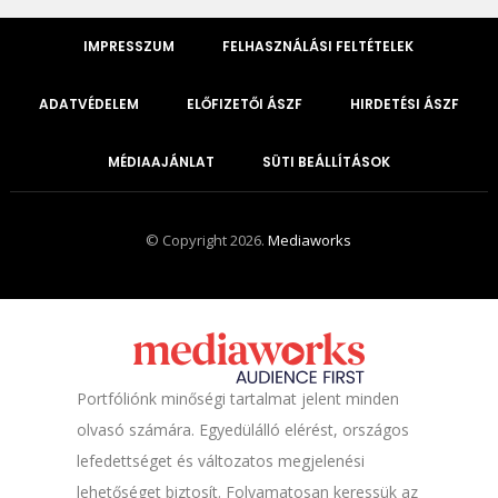
IMPRESSZUM
FELHASZNÁLÁSI FELTÉTELEK
ADATVÉDELEM
ELŐFIZETŐI ÁSZF
HIRDETÉSI ÁSZF
MÉDIAAJÁNLAT
SÜTI BEÁLLÍTÁSOK
© Copyright 2026.
Mediaworks
Portfóliónk minőségi tartalmat jelent minden
olvasó számára. Egyedülálló elérést, országos
lefedettséget és változatos megjelenési
lehetőséget biztosít. Folyamatosan keressük az