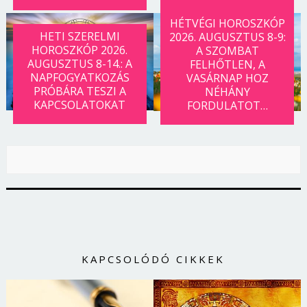
Jelszó
HÉTVÉGI HOROSZKÓP
HETI SZERELMI
2026. AUGUSZTUS 8-9:
HOROSZKÓP 2026.
A SZOMBAT
AUGUSZTUS 8-14.: A
FELHŐTLEN, A
Mégse
Bejelentkezés
NAPFOGYATKOZÁS
VASÁRNAP HOZ
PRÓBÁRA TESZI A
NÉHÁNY
KAPCSOLATOKAT
FORDULATOT…
KAPCSOLÓDÓ CIKKEK