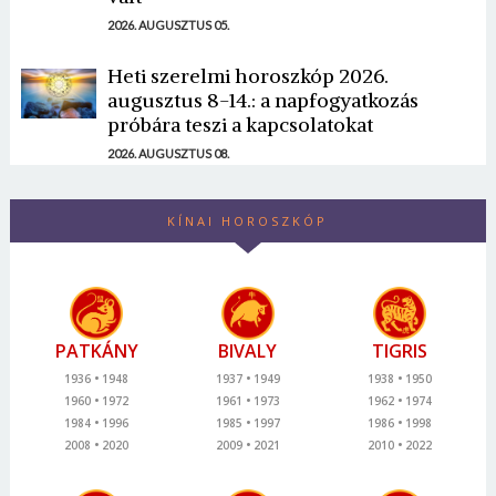
2026. AUGUSZTUS 05.
Heti szerelmi horoszkóp 2026.
augusztus 8-14.: a napfogyatkozás
próbára teszi a kapcsolatokat
2026. AUGUSZTUS 08.
KÍNAI HOROSZKÓP
PATKÁNY
BIVALY
TIGRIS
1936
1948
1937
1949
1938
1950
1960
1972
1961
1973
1962
1974
1984
1996
1985
1997
1986
1998
2008
2020
2009
2021
2010
2022