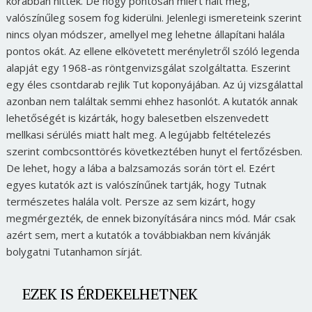
korábban hitték. De hogy pontosan miért halt meg,
valószínűleg sosem fog kiderülni. Jelenlegi ismereteink szerint
nincs olyan módszer, amellyel meg lehetne állapítani halála
pontos okát. Az ellene elkövetett merényletről szóló legenda
alapját egy 1968-as röntgenvizsgálat szolgáltatta. Eszerint
egy éles csontdarab rejlik Tut koponyájában. Az új vizsgálattal
azonban nem találtak semmi ehhez hasonlót. A kutatók annak
lehetőségét is kizárták, hogy balesetben elszenvedett
mellkasi sérülés miatt halt meg. A legújabb feltételezés
szerint combcsonttörés következtében hunyt el fertőzésben.
De lehet, hogy a lába a balzsamozás során tört el. Ezért
egyes kutatók azt is valószínűnek tartják, hogy Tutnak
természetes halála volt. Persze az sem kizárt, hogy
megmérgezték, de ennek bizonyítására nincs mód. Már csak
azért sem, mert a kutatók a továbbiakban nem kívánják
bolygatni Tutanhamon sírját.
EZEK IS ÉRDEKELHETNEK