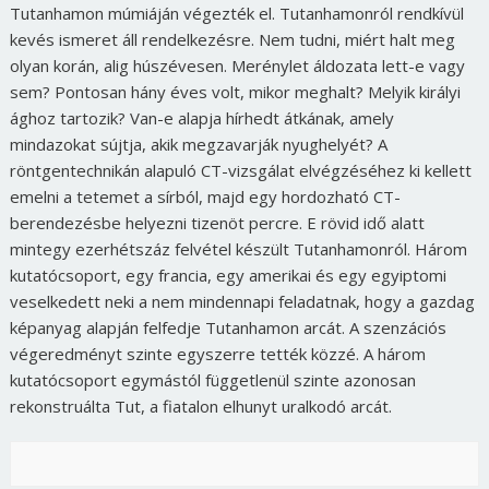
Tutanhamon múmiáján végezték el. Tutanhamonról rendkívül
kevés ismeret áll rendelkezésre. Nem tudni, miért halt meg
olyan korán, alig húszévesen. Merénylet áldozata lett-e vagy
sem? Pontosan hány éves volt, mikor meghalt? Melyik királyi
ághoz tartozik? Van-e alapja hírhedt átkának, amely
mindazokat sújtja, akik megzavarják nyughelyét? A
röntgentechnikán alapuló CT-vizsgálat elvégzéséhez ki kellett
emelni a tetemet a sírból, majd egy hordozható CT-
berendezésbe helyezni tizenöt percre. E rövid idő alatt
mintegy ezerhétszáz felvétel készült Tutanhamonról. Három
kutatócsoport, egy francia, egy amerikai és egy egyiptomi
veselkedett neki a nem mindennapi feladatnak, hogy a gazdag
képanyag alapján felfedje Tutanhamon arcát. A szenzációs
végeredményt szinte egyszerre tették közzé. A három
kutatócsoport egymástól függetlenül szinte azonosan
rekonstruálta Tut, a fiatalon elhunyt uralkodó arcát.