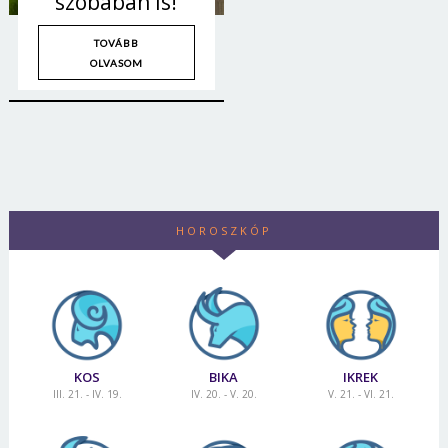
szobában is!
TOVÁBB
OLVASOM
HOROSZKÓP
KOS
BIKA
IKREK
III. 21. - IV. 19.
IV. 20. - V. 20.
V. 21. - VI. 21.