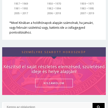
1957
1969
1958
1970
1959
1971
1981
1993
1982
1994
1983
1995
2005
2017
2006
2018
2007
2019
*Mivel Kínában a holdhónapok alapján számolnak, ha januári,
vagy februári születésű vagy, kattints ide a csillagjegyed
pontosításához.
SZEMÉLYRE SZABOTT HOROSZKÓP
Készítsd el saját részletes elemzésed, születésed
ideje és helye alapján!
KISZÁMOLOM