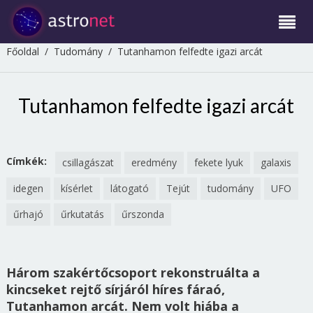
Főoldal
/
Tudomány
/
Tutanhamon felfedte igazi arcát
Tutanhamon felfedte igazi arcát
Címkék:
csillagászat
eredmény
fekete lyuk
galaxis
idegen
kísérlet
látogató
Tejút
tudomány
UFO
űrhajó
űrkutatás
űrszonda
Három szakértőcsoport rekonstruálta a
kincseket rejtő sírjáról híres fáraó,
Tutanhamon arcát. Nem volt hiába a