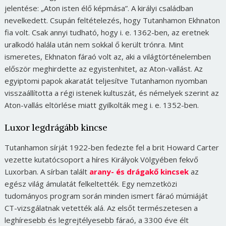
jelentése: „Aton isten élő képmása”. A királyi családban
nevelkedett. Csupán feltételezés, hogy Tutanhamon Ekhnaton
fia volt. Csak annyi tudható, hogy i. e. 1362-ben, az eretnek
uralkodó halála után nem sokkal ő került trónra. Mint
ismeretes, Ekhnaton fáraó volt az, aki a világtörténelemben
először meghirdette az egyistenhitet, az Aton-vallást. Az
egyiptomi papok akaratát teljesítve Tutanhamon nyomban
visszaállította a régi istenek kultuszát, és némelyek szerint az
Aton-vallás eltörlése miatt gyilkolták meg i. e. 1352-ben.
Luxor legdrágább kincse
Tutanhamon sírját 1922-ben fedezte fel a brit Howard Carter
vezette kutatócsoport a híres Királyok Völgyében fekvő
Luxorban. A sírban talált
arany- és drágakő kincsek
az
egész világ ámulatát felkeltették. Egy nemzetközi
tudományos program során minden ismert fáraó múmiáját
CT-vizsgálatnak vetették alá. Az elsőt természetesen a
leghíresebb és legrejtélyesebb fáraó, a 3300 éve élt