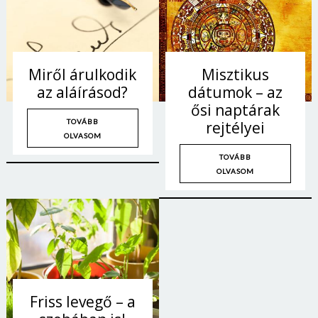
Miről árulkodik
Misztikus
az aláírásod?
dátumok – az
ősi naptárak
TOVÁBB
rejtélyei
OLVASOM
TOVÁBB
OLVASOM
Friss levegő – a