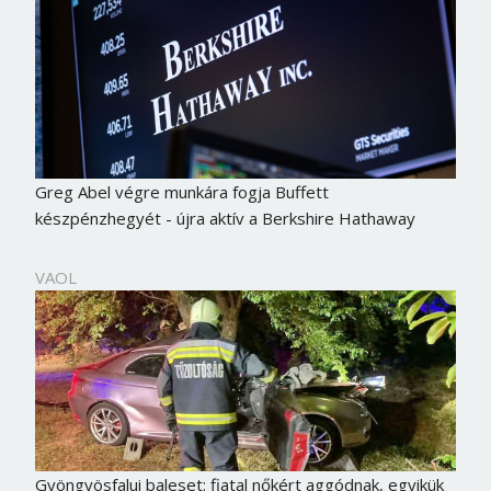
Greg Abel végre munkára fogja Buffett
készpénzhegyét - újra aktív a Berkshire Hathaway
VAOL
Gyöngyösfalui baleset: fiatal nőkért aggódnak, egyikük