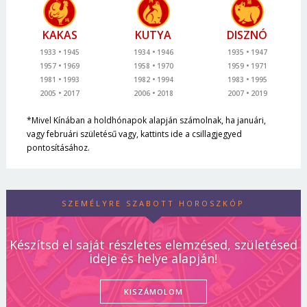
KAKAS
KUTYA
DISZNÓ
1933
1945
1934
1946
1935
1947
1957
1969
1958
1970
1959
1971
1981
1993
1982
1994
1983
1995
2005
2017
2006
2018
2007
2019
*Mivel Kínában a holdhónapok alapján számolnak, ha januári,
vagy februári születésű vagy, kattints ide a csillagjegyed
pontosításához.
SZEMÉLYRE SZABOTT HOROSZKÓP
Készítsd el saját részletes elemzésed, születésed
ideje és helye alapján!
KISZÁMOLOM