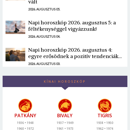
vált
2026. AUGUSZTUS 05.
Napi horoszkóp 2026. augusztus 5: a
féltékenységgel vigyázzunk!
2026. AUGUSZTUS 04.
Napi horoszkóp 2026. augusztus 4:
egyre erősödnek a pozitív tendenciák...
2026. AUGUSZTUS 03.
KÍNAI HOROSZKÓP
PATKÁNY
BIVALY
TIGRIS
1936
1948
1937
1949
1938
1950
1960
1972
1961
1973
1962
1974