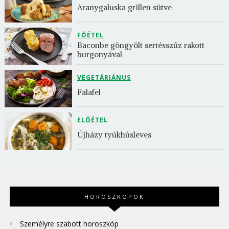
Aranygaluska grillen sütve
FŐÉTEL
Baconbe göngyölt sertésszűz rakott 
burgonyával
VEGETÁRIÁNUS
Falafel
ELŐÉTEL
Újházy tyúkhúsleves
HOROSZKÓPOK
Személyre szabott horoszkóp