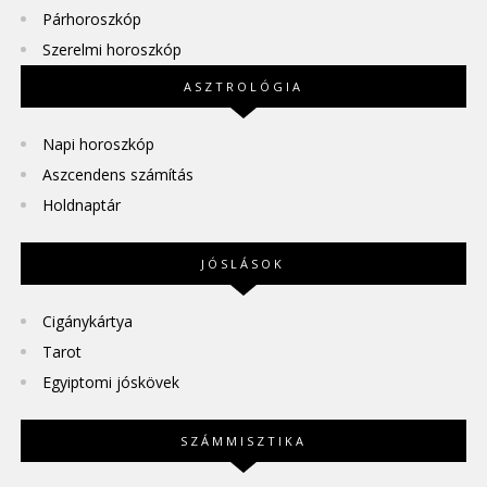
Párhoroszkóp
Szerelmi horoszkóp
ASZTROLÓGIA
Napi horoszkóp
Aszcendens számítás
Holdnaptár
JÓSLÁSOK
Cigánykártya
Tarot
Egyiptomi jóskövek
SZÁMMISZTIKA