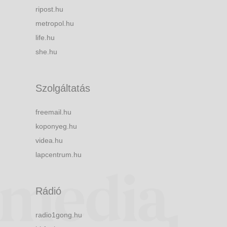
ripost.hu
metropol.hu
life.hu
she.hu
Szolgáltatás
freemail.hu
koponyeg.hu
videa.hu
lapcentrum.hu
Rádió
radio1gong.hu