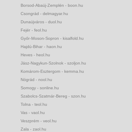
Borsod-Abaúj-Zemplén - boon.hu
Csongrád - delmagyar.hu
Dunaújváros - duol.hu
Fejér - feol.hu
Győr-Moson-Sopron - kisalfold.hu
Hajdú-Bihar - haon.hu
Heves - heol.hu
Jász-Nagykun-Szolnok - szoljon.hu
Komárom-Esztergom - kemma.hu
Nógrád - nool.hu
Somogy - sonline.hu
Szabolcs-Szatmár-Bereg - szon.hu
Tolna - teol.hu
Vas - vaol.hu
Veszprém - veol.hu
Zala - zaol.hu