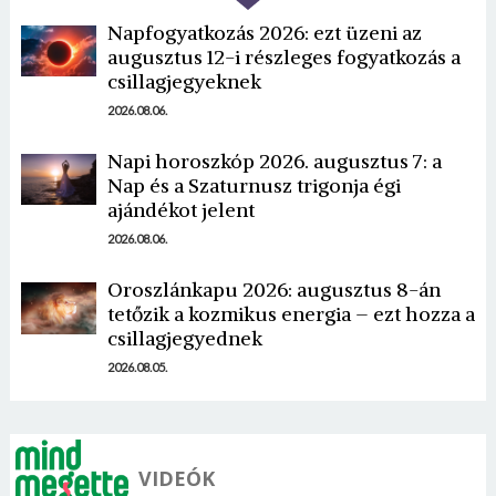
Napfogyatkozás 2026: ezt üzeni az
augusztus 12-i részleges fogyatkozás a
csillagjegyeknek
2026.08.06.
Napi horoszkóp 2026. augusztus 7: a
Borsonline bejelentkezés
Nap és a Szaturnusz trigonja égi
ajándékot jelent
E-mail cím vagy felhasználónév
2026.08.06.
Oroszlánkapu 2026: augusztus 8-án
tetőzik a kozmikus energia – ezt hozza a
Jelszó
csillagjegyednek
2026.08.05.
Mégse
Bejelentkezés
VIDEÓK