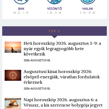
BAK
VÍZÖNTŐ
HALAK
XII. 22. - I. 19.
I. 20. - II. 18.
II. 19. - III. 20.
TOP 5
Heti horoszkóp 2026. augusztus 3-9: a
nyár egyik legragyogóbb hete
következik
2026. AUGUSZTUS 02.
Augusztusi kínai horoszkóp 2026:
elsöprő energiák, váratlan fordulatok
érkeznek
2026. AUGUSZTUS 01.
Napi horoszkóp 2026. augusztus 6: a
Vénusz, a kis szerencse bolygója jegyet