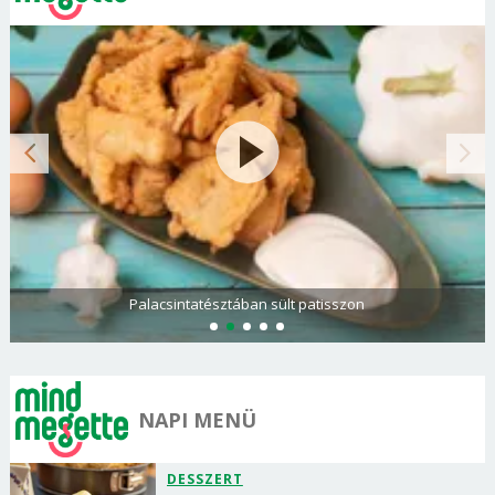
Palacsintatésztában sült patisszon
NAPI MENÜ
DESSZERT