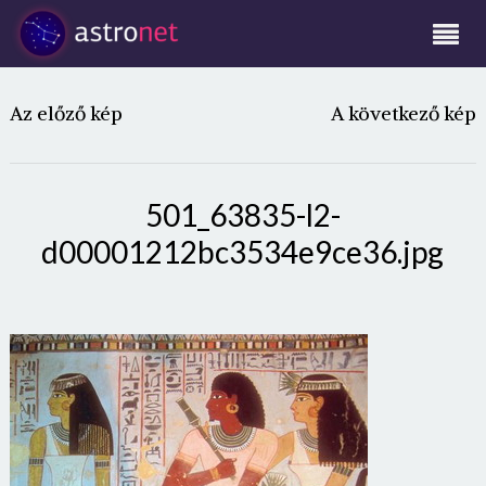
Az előző kép
A következő kép
501_63835-l2-
d00001212bc3534e9ce36.jpg