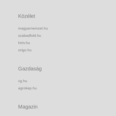
Közélet
magyarnemzet.hu
szabadfold.hu
hirtv.hu
origo.hu
Gazdaság
vg.hu
agrokep.hu
Magazin