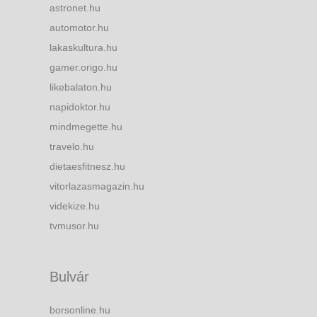
astronet.hu
automotor.hu
lakaskultura.hu
gamer.origo.hu
likebalaton.hu
napidoktor.hu
mindmegette.hu
travelo.hu
dietaesfitnesz.hu
vitorlazasmagazin.hu
videkize.hu
tvmusor.hu
Bulvár
borsonline.hu