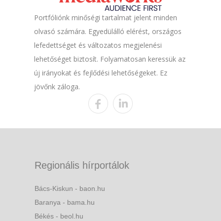
Portfóliónk minőségi tartalmat jelent minden
olvasó számára. Egyedülálló elérést, országos
lefedettséget és változatos megjelenési
lehetőséget biztosít. Folyamatosan keressük az
új irányokat és fejlődési lehetőségeket. Ez
jövőnk záloga.
Regionális hírportálok
Bács-Kiskun - baon.hu
Baranya - bama.hu
Békés - beol.hu