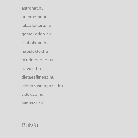
astronet.hu
automotor.hu
lakaskultura.hu
gamer.origo.hu
likebalaton.hu
napidoktor.hu
mindmegette.hu
travelo.hu
dietaesfitnesz.hu
vitorlazasmagazin.hu
videkize.hu
tvmusor.hu
Bulvár