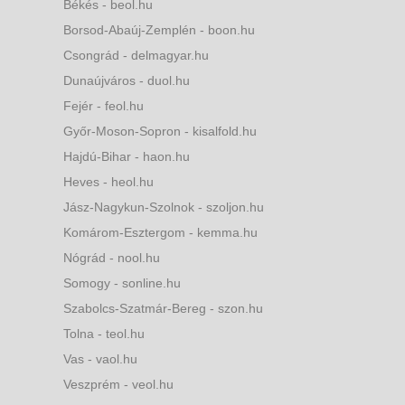
Békés - beol.hu
Borsod-Abaúj-Zemplén - boon.hu
Csongrád - delmagyar.hu
Dunaújváros - duol.hu
Fejér - feol.hu
Győr-Moson-Sopron - kisalfold.hu
Hajdú-Bihar - haon.hu
Heves - heol.hu
Jász-Nagykun-Szolnok - szoljon.hu
Komárom-Esztergom - kemma.hu
Nógrád - nool.hu
Somogy - sonline.hu
Szabolcs-Szatmár-Bereg - szon.hu
Tolna - teol.hu
Vas - vaol.hu
Veszprém - veol.hu