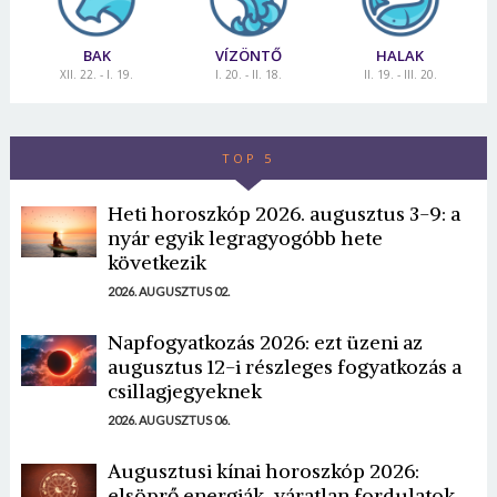
BAK
VÍZÖNTŐ
HALAK
XII. 22. - I. 19.
I. 20. - II. 18.
II. 19. - III. 20.
TOP 5
Heti horoszkóp 2026. augusztus 3-9: a
nyár egyik legragyogóbb hete
következik
2026. AUGUSZTUS 02.
Napfogyatkozás 2026: ezt üzeni az
augusztus 12-i részleges fogyatkozás a
csillagjegyeknek
2026. AUGUSZTUS 06.
Augusztusi kínai horoszkóp 2026:
elsöprő energiák, váratlan fordulatok