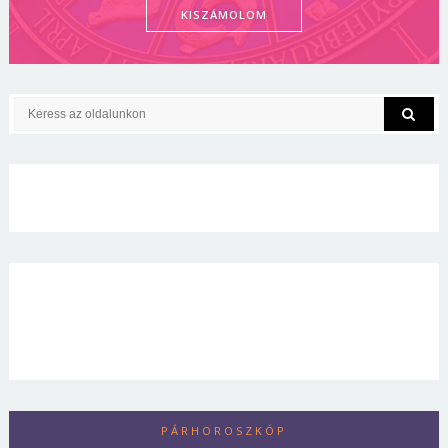
KISZÁMOLOM
PÁRHOROSZKÓP