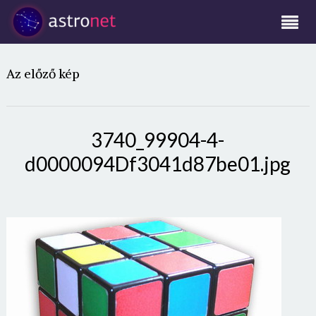
Az előző kép
3740_99904-4-
d0000094Df3041d87be01.jpg