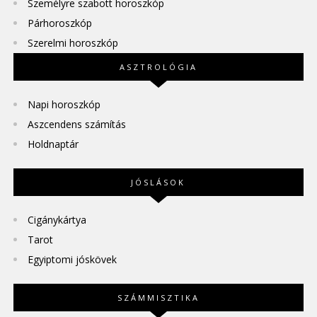
Személyre szabott horoszkóp
Párhoroszkóp
Szerelmi horoszkóp
ASZTROLÓGIA
Napi horoszkóp
Aszcendens számítás
Holdnaptár
JÓSLÁSOK
Cigánykártya
Tarot
Egyiptomi jóskövek
SZÁMMISZTIKA