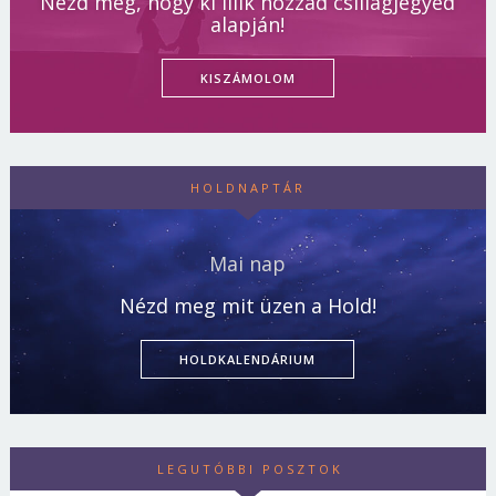
Nézd meg, hogy ki illik hozzád csillagjegyed
alapján!
KISZÁMOLOM
HOLDNAPTÁR
Mai nap
Nézd meg mit üzen a Hold!
HOLDKALENDÁRIUM
LEGUTÓBBI POSZTOK