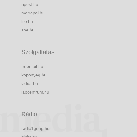
ripost.hu
metropol.hu
life.hu
she.hu
Szolgáltatás
freemail.hu
koponyeg.hu
videa.hu
lapcentrum.hu
Rádió
radio1gong.hu
hirfm.hu