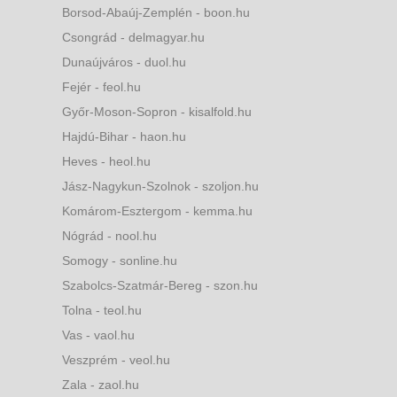
Borsod-Abaúj-Zemplén - boon.hu
Csongrád - delmagyar.hu
Dunaújváros - duol.hu
Fejér - feol.hu
Győr-Moson-Sopron - kisalfold.hu
Hajdú-Bihar - haon.hu
Heves - heol.hu
Jász-Nagykun-Szolnok - szoljon.hu
Komárom-Esztergom - kemma.hu
Nógrád - nool.hu
Somogy - sonline.hu
Szabolcs-Szatmár-Bereg - szon.hu
Tolna - teol.hu
Vas - vaol.hu
Veszprém - veol.hu
Zala - zaol.hu