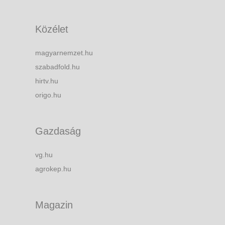
Közélet
magyarnemzet.hu
szabadfold.hu
hirtv.hu
origo.hu
Gazdaság
vg.hu
agrokep.hu
Magazin