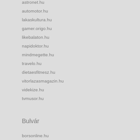
astronet.hu
automotor.hu
lakaskultura.hu
gamer.origo.hu
likebalaton.hu
napidoktor.hu
mindmegette.hu
travelo.hu
dietaesfitnesz.hu
vitorlazasmagazin.hu
videkize.hu
tvmusor.hu
Bulvár
borsonline.hu