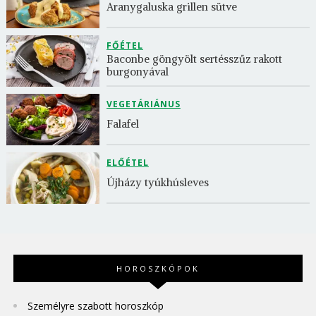
Aranygaluska grillen sütve
FŐÉTEL
Baconbe göngyölt sertésszűz rakott 
burgonyával
VEGETÁRIÁNUS
Falafel
ELŐÉTEL
Újházy tyúkhúsleves
HOROSZKÓPOK
Személyre szabott horoszkóp