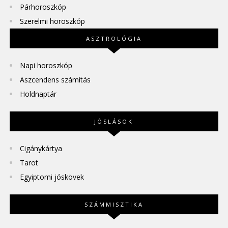
Párhoroszkóp
Szerelmi horoszkóp
ASZTROLÓGIA
Napi horoszkóp
Aszcendens számítás
Holdnaptár
JÓSLÁSOK
Cigánykártya
Tarot
Egyiptomi jóskövek
SZÁMMISZTIKA