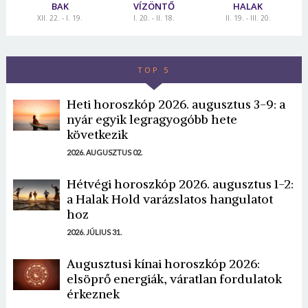
BAK
VÍZÖNTŐ
HALAK
XII. 22. - I. 19.
I. 20. - II. 18.
II. 19. - III. 20.
TOP 5
Heti horoszkóp 2026. augusztus 3-9: a
nyár egyik legragyogóbb hete
következik
2026. AUGUSZTUS 02.
Hétvégi horoszkóp 2026. augusztus 1-2:
a Halak Hold varázslatos hangulatot
hoz
2026. JÚLIUS 31.
Augusztusi kínai horoszkóp 2026:
elsöprő energiák, váratlan fordulatok
érkeznek