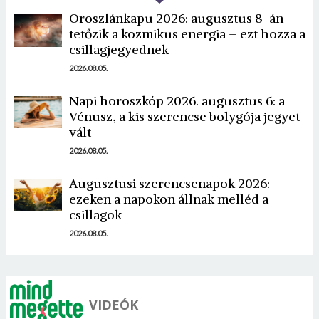
Oroszlánkapu 2026: augusztus 8-án
tetőzik a kozmikus energia – ezt hozza a
csillagjegyednek
2026.08.05.
Napi horoszkóp 2026. augusztus 6: a
Vénusz, a kis szerencse bolygója jegyet
Borsonline bejelentkezés
vált
E-mail cím vagy felhasználónév
2026.08.05.
Augusztusi szerencsenapok 2026:
ezeken a napokon állnak melléd a
Jelszó
csillagok
2026.08.05.
Mégse
Bejelentkezés
VIDEÓK