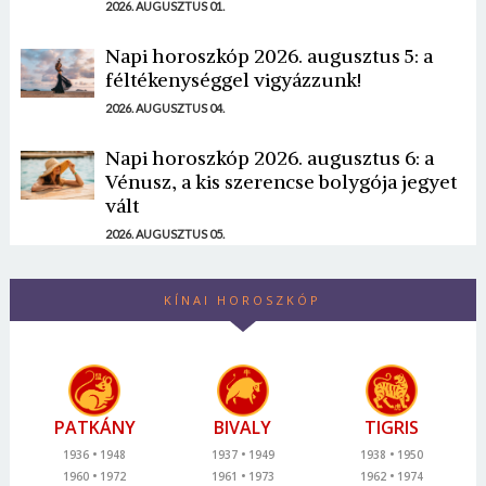
2026. AUGUSZTUS 01.
Napi horoszkóp 2026. augusztus 5: a
féltékenységgel vigyázzunk!
2026. AUGUSZTUS 04.
Napi horoszkóp 2026. augusztus 6: a
Vénusz, a kis szerencse bolygója jegyet
vált
2026. AUGUSZTUS 05.
KÍNAI HOROSZKÓP
PATKÁNY
BIVALY
TIGRIS
1936
1948
1937
1949
1938
1950
1960
1972
1961
1973
1962
1974