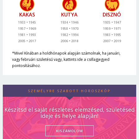
KAKAS
KUTYA
DISZNÓ
1933
1945
1934
1946
1935
1947
1957
1969
1958
1970
1959
1971
1981
1993
1982
1994
1983
1995
2005
2017
2006
2018
2007
2019
*Mivel Kínában a holdhónapok alapján számolnak, ha januári,
vagy februári születésű vagy, kattints ide a csillagjegyed
pontosításához.
SZEMÉLYRE SZABOTT HOROSZKÓP
Készítsd el saját részletes elemzésed, születésed
ideje és helye alapján!
KISZÁMOLOM