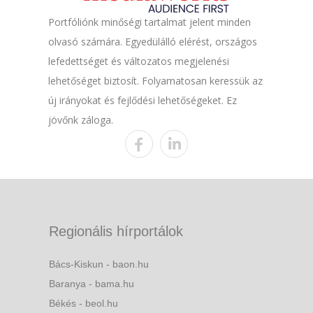
Portfóliónk minőségi tartalmat jelent minden
olvasó számára. Egyedülálló elérést, országos
lefedettséget és változatos megjelenési
lehetőséget biztosít. Folyamatosan keressük az
új irányokat és fejlődési lehetőségeket. Ez
jövőnk záloga.
Regionális hírportálok
Bács-Kiskun - baon.hu
Baranya - bama.hu
Békés - beol.hu