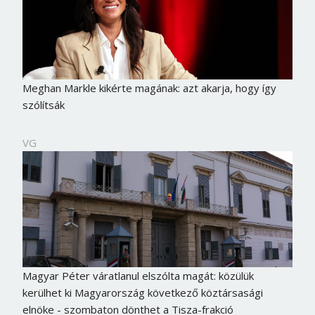
Meghan Markle kikérte magának: azt akarja, hogy így
szólítsák
VG
Magyar Péter váratlanul elszólta magát: közülük
kerülhet ki Magyarország következő köztársasági
elnöke - szombaton dönthet a Tisza-frakció