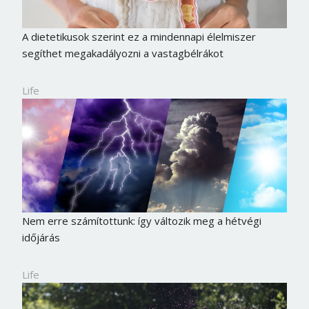
Jelszó
A dietetikusok szerint ez a mindennapi élelmiszer
segíthet megakadályozni a vastagbélrákot
Mégse
Bejelentkezés
Life
Nem erre számítottunk: így változik meg a hétvégi
időjárás
Life