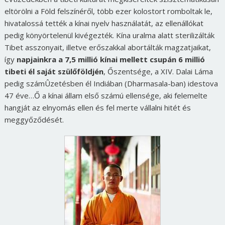
eltörölni a Föld felszínéről, több ezer kolostort romboltak le,
hivatalossá tették a kínai nyelv használatát, az ellenállókat
pedig könyörtelenül kivégezték. Kína uralma alatt sterilizálták
Tibet asszonyait, illetve erőszakkal abortálták magzatjaikat,
így
napjainkra a 7,5 millió kínai mellett csupán 6 millió
tibeti él saját szülőföldjén
, Őszentsége, a XIV. Dalai Láma
pedig számÛzetésben él Indiában (Dharmasala-ban) idestova
47 éve…Ő a kínai állam első számú ellensége, aki felemelte
hangját az elnyomás ellen és fel merte vállalni hitét és
meggyőződését.