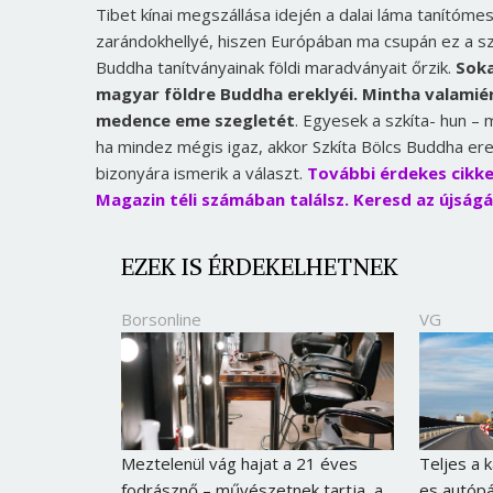
Tibet kínai megszállása idején a dalai láma tanítóme
zarándokhellyé, hiszen Európában ma csupán ez a s
Buddha tanítványainak földi maradványait őrzik.
Soka
magyar földre Buddha ereklyéi. Mintha valamié
medence eme szegletét
. Egyesek a szkíta- hun – 
ha mindez mégis igaz, akkor Szkíta Bölcs Buddha erek
bizonyára ismerik a választ.
További érdekes cikke
Magazin téli számában találsz. Keresd az újságá
EZEK IS ÉRDEKELHETNEK
Borsonline
VG
Meztelenül vág hajat a 21 éves
Teljes a 
fodrásznő – művészetnek tartja, a
es autópá