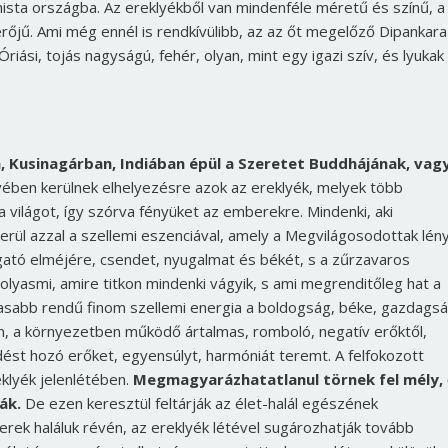
sta országba. Az ereklyékből van mindenféle méretű és színű, a
rőjű. Ami még ennél is rendkívülibb, az az őt megelőző Dipankara
riási, tojás nagyságú, fehér, olyan, mint egy igazi szív, és lyukak
, Kusinagárban, Indiában épül a Szeretet Buddhájának, vagy
ében kerülnek elhelyezésre azok az ereklyék, melyek több
a világot, így szórva fényüket az emberekre. Mindenki, aki
erül azzal a szellemi eszenciával, amely a Megvilágosodottak lén
átogató elméjére, csendet, nyugalmat és békét, s a zűrzavaros
 olyasmi, amire titkon mindenki vágyik, s ami megrenditőleg hat a
asabb rendű finom szellemi energia a boldogság, béke, gazdagsá
ben, a környezetben működő ártalmas, romboló, negatív erőktől,
ődést hozó erőket, egyensúlyt, harmóniát teremt. A felfokozott
klyék jelenlétében.
Megmagyarázhatatlanul törnek fel mély, 
ák.
De ezen keresztül feltárják az élet-halál egészének
erek haláluk révén, az ereklyék létével sugározhatják tovább