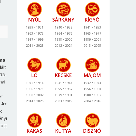
l
NYÚL
SÁRKÁNY
KÍGYÓ
1939
1951
1940
1952
1941
1953
1963
1975
1964
1976
1965
1977
1987
1999
1988
2000
1989
2001
2011
2023
2012
2024
2013
2025
oma
ált
005-
LÓ
KECSKE
MAJOM
hai
1942
1954
1931
1943
1932
1944
1966
1978
1955
1967
1956
1968
1990
2002
1979
1991
1980
1992
et
2014
2026
2003
2015
2004
2016
.
Az
k
ényi
tott
KAKAS
KUTYA
DISZNÓ