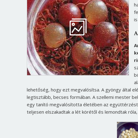
h
f
i
A
A
k
r
s
b
a
lehetőség, hogy ezt megvalósítsa. A gyöngy által el
legtisztább, becses formában. A szellemi mester bels
egy tanító megvalósította életében az együttérzést 
teljesen elszakadtak a lét körétől és lemondtak ról