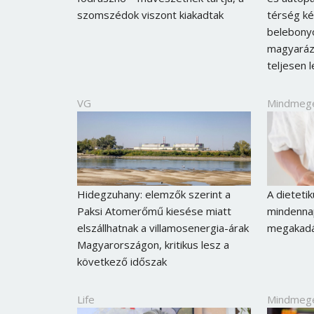
szomszédok viszont kiakadtak
térség ké
belebony
magyaráz
teljesen l
VG
Mindmeg
Hidegzuhany: elemzők szerint a
A dieteti
Paksi Atomerőmű kiesése miatt
mindennap
elszállhatnak a villamosenergia-árak
megakadál
Magyarországon, kritikus lesz a
következő időszak
Life
Mindmeg