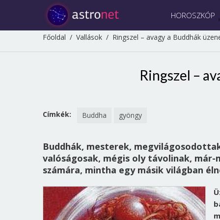
HOROSZKÓP
Főoldal
/
Vallások
/
Ringszel – avagy a Buddhák üzen
Ringszel – a
Címkék:
Buddha
gyöngy
Buddhák, mesterek, megvilágosodottak.
valóságosak, mégis oly távolinak, már-
számára, mintha egy másik világban éln
Ü
b
m