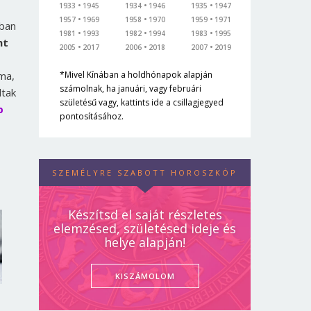
1933
1945
1934
1946
1935
1947
1957
1969
1958
1970
1959
1971
ában
1981
1993
1982
1994
1983
1995
nt
2005
2017
2006
2018
2007
2019
*Mivel Kínában a holdhónapok alapján
éma,
számolnak, ha januári, vagy februári
ltak
születésű vagy, kattints ide a csillagjegyed
p
pontosításához.
SZEMÉLYRE SZABOTT HOROSZKÓP
Készítsd el saját részletes
elemzésed, születésed ideje és
helye alapján!
KISZÁMOLOM