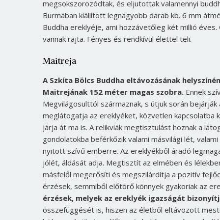
megsokszorozódtak, és eljutottak valamennyi buddhi
Burmában kiállított legnagyobb darab kb. 6 mm átmé
Buddha ereklyéje, ami hozzávetőleg két millió éves. Ó
vannak rajta. Fényes és rendkívül élettel teli.
Maitreja
A Szkíta Bölcs Buddha eltávozásának helyszínén
Maitrejának 152 méter magas szobra.
Ennek szív
Megvilágosulttól származnak, s útjuk során bejárják 
meglátogatja az ereklyéket, közvetlen kapcsolatba k
járja át ma is. A relikviák megtisztulást hoznak a l
gondolatokba beférkőzik valami másvilági lét, valami
nyitott szívű emberre. Az ereklyékből áradó legmag
jólét, áldását adja. Megtisztít az elmében és lélek
másfelől megerősíti és megszilárdítja a pozitív fejl
érzések, semmiből előtörő könnyek gyakoriak az ere
érzések, melyek az ereklyék igazságát bizonyítj
összefüggését is, hiszen az életből eltávozott mest