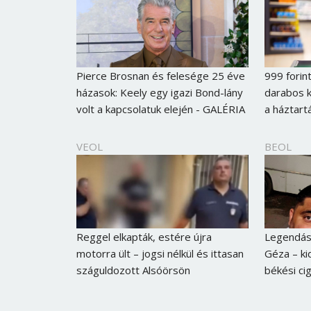
Pierce Brosnan és felesége 25 éve
999 forint
házasok: Keely egy igazi Bond-lány
darabos k
volt a kapcsolatuk elején - GALÉRIA
a háztart
VEOL
BEOL
Reggel elkapták, estére újra
Legendás 
motorra ült – jogsi nélkül és ittasan
Géza – kid
száguldozott Alsóörsön
békési ci