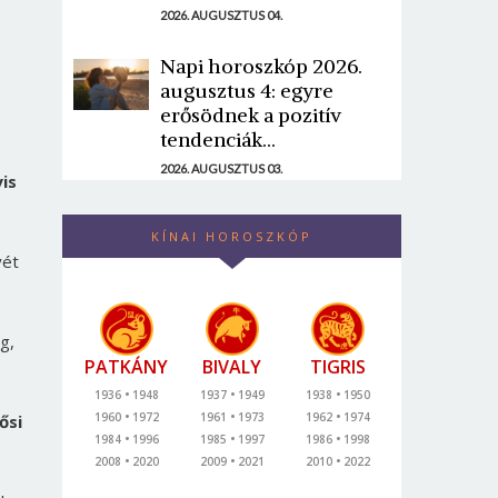
2026. AUGUSZTUS 04.
Napi horoszkóp 2026.
augusztus 4: egyre
erősödnek a pozitív
tendenciák...
2026. AUGUSZTUS 03.
is
KÍNAI HOROSZKÓP
yét
g,
PATKÁNY
BIVALY
TIGRIS
1936
1948
1937
1949
1938
1950
1960
1972
1961
1973
1962
1974
ősi
1984
1996
1985
1997
1986
1998
2008
2020
2009
2021
2010
2022