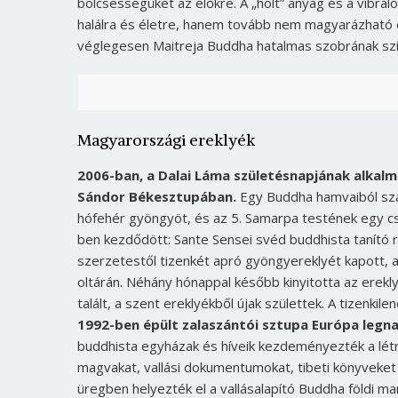
bölcsességüket az élőkre. A „holt” anyag és a vibrál
halálra és életre, hanem tovább nem magyarázható e
véglegesen Maitreja Buddha hatalmas szobrának sz
Magyarországi ereklyék
2006-ban, a Dalai Láma születésnapjának alkalm
Sándor Békesztupában.
Egy Buddha hamvaiból szá
hófehér gyöngyöt, és az 5. Samarpa testének egy c
ben kezdődött: Sante Sensei svéd buddhista tanító r
szerzetestől tizenkét apró gyöngyereklyét kapott, 
oltárán. Néhány hónappal később kinyitotta az erekl
talált, a szent ereklyékből újak születtek. A tizenkil
1992-ben épült zalaszántói sztupa Európa legn
buddhista egyházak és híveik kezdeményezték a lét
magvakat, vallási dokumentumokat, tibeti könyveket h
üregben helyezték el a vallásalapító Buddha földi m