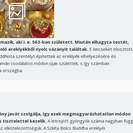
azik, aki i. e. 563-ban született. Miután elhagyta testét,
ó ereklyékből nyolc vázányit találtak.
E kincseket elosztott
buddhista szentélyt építettek az ereklyék elhelyezésére és
lyamán csodálatos módon újak születtek, s így számban
a országba.
b lény javát szolgálja, így ezek megmagyarázhatatlan módon
tisztelettel kezelik.
A létrejött gyöngyök száma nagyban függ
z elkötelezettségük. A Szkíta Bölcs Buddha ereklyéi