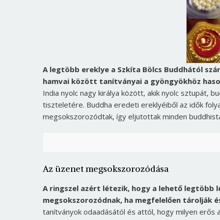
A legtöbb ereklye a Szkíta Bölcs Buddhától szárm
hamvai között tanítványai a gyöngyökhöz hasonl
India nyolc nagy királya között, akik nyolc sztupát, 
tiszteletére. Buddha eredeti ereklyéiből az idők fo
megsokszorozódtak, így eljutottak minden buddhist
Az üzenet megsokszorozódása
A ringszel azért létezik, hogy a lehető legtöb
megsokszorozódnak, ha megfelelően tárolják és 
tanítványok odaadásától és attól, hogy milyen erős a