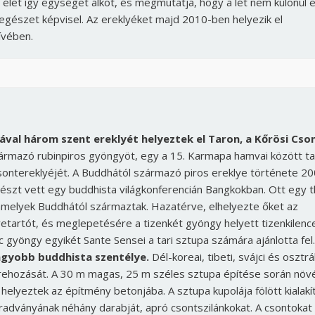
ó élet így egységet alkot, és megmutatja, hogy a lét nem különül e
gészet képvisel. Az ereklyéket majd 2010-ben helyezik el
ívében.
ával három szent ereklyét helyeztek el Taron, a Kőrösi Cs
rmazó rubinpiros gyöngyöt, egy a 15. Karmapa hamvai között tal
sontereklyéjét. A Buddhától származó piros ereklye története 2
észt vett egy buddhista világkonferencián Bangkokban. Ott egy t
amelyek Buddhától származtak. Hazatérve, elhelyezte őket az
yetartót, és meglepetésére a tizenkét gyöngy helyett tizenkilenc
Borsonline bejelentkezés
enc gyöngy egyikét Sante Sensei a tari sztupa számára ajánlotta fel
agyobb buddhista szentélye.
Dél-koreai, tibeti, svájci és osztrá
E-mail cím vagy felhasználónév
rehozását. A 30 m magas, 25 m széles sztupa építése során növ
elyeztek az építmény betonjába. A sztupa kupolája fölött kialakí
aradványának néhány darabját, apró csontszilánkokat. A csontokat