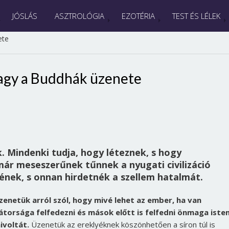
JÓSLÁS
ASZTROLÓGIA
EZOTÉRIA
TEST ÉS LÉLEK
ete
vagy a Buddhák üzenete
 Mindenki tudja, hogy léteznek, s hogy
már meseszerűnek tűnnek a nyugati civilizáció
ének, s onnan hirdetnék a szellem hatalmát.
zenetük arról szól, hogy mivé lehet az ember, ha van
átorsága felfedezni és mások előtt is felfedni önmaga isten
ivoltát.
Üzenetük az ereklyéknek köszönhetően a síron túl is