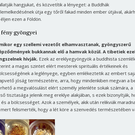
allatják hangjukat, és közvetítik a lényeget: a Buddhák
elemelkedésének útja egy tőről fakad minden ember útjával, akárh
s éljen ezen a Földön.
 fény gyöngyei
mikor egy szellemi vezetőt elhamvasztanak, gyöngyszerű
épződmények bukkannak elő a hamvak közül. A tibetiek eze
ingszelnek hívják.
Ezek az ereklyegyöngyök a buddhista szemlél
zerint a magas szintet elért mesterek spirituális értékeinek és
ölcsességének a leglényege, egyben emlékeztetik az embert saj
lapvető jóság természetére, arra, hogy mindenkiben megvan a b
érhető a megvalósulást elért személy jelenléte sokak számára, a
ő tisztasága jelenik meg ereklye alakjában, s ezek bizonyítják, 
és a bölcsességet. Azok a személyek, akik után relikviák maradna
a, mert felismerték, hogy a lét köre a szenvedés természetében v