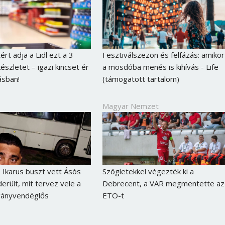
ért adja a Lidl ezt a 3
Fesztiválszezon és felfázás: amikor
észletet – igazi kincset ér
a mosdóba menés is kihívás - Life
ásban!
(támogatott tartalom)
Magyar Nemzet
Ikarus buszt vett Ásós
Szögletekkel végezték ki a
erült, mit tervez vele a
Debrecent, a VAR megmentette az
gányvendéglős
ETO-t