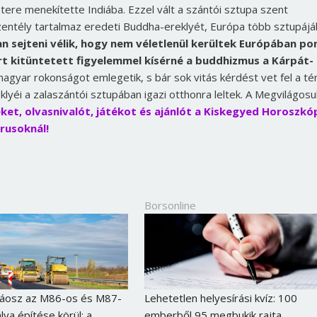
stere menekítette Indiába. Ezzel vált a szántói sztupa szent
Jelszó
zentély tartalmaz eredeti Buddha-ereklyét, Európa több sztupáj
n sejteni vélik, hogy nem véletlenül kerültek Európában po
rt kitüntetett figyelemmel kísérné a buddhizmus a Kárpát-
Mégse
Bejelentkezés
magyar rokonságot emlegetik, s bár sok vitás kérdést vet fel a t
lyéi a zalaszántói sztupában igazi otthonra leltek. A Megvilágosu
ket, olvasnivalót, játékot és ajánlót a Kiskegyed Horoszkó
rusoknál!
Borsonline
káosz az M86-os és M87-
Lehetetlen helyesírási kvíz: 100
lya építése körül: a
emberből 95 megbukik rajta