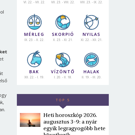
VI. 22. - VII. 22.
VII. 23. - VIII. 22.
VIII. 23. - IX. 22.
ol
MÉRLEG
SKORPIÓ
NYILAS
IX. 23. - X. 22.
X. 23. - XI. 21.
XI. 22. - XII. 21.
ket
et
BAK
VÍZÖNTŐ
HALAK
át
XII. 22. - I. 19.
I. 20. - II. 18.
II. 19. - III. 20.
első
hogy
TOP 5
k,
an.
Heti horoszkóp 2026.
augusztus 3-9: a nyár
egyik legragyogóbb hete
következik