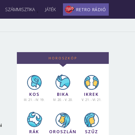
SZÁMMISZTIKA
JÁTÉK
RETRO RÁDIÓ
HOROSZKÓP
KOS
BIKA
IKREK
III. 21. - IV. 19.
IV. 20. - V. 20.
V. 21. - VI. 21.
i
RÁK
OROSZLÁN
SZŰZ