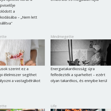
pviselője
olódott a
kodásába – „Nem lett
eállítva"
ette
Mindmegette
kusok szerint ez a
Energiatakarékosság: újra
i élelmiszer segíthet
felfedezték a sparheltet – ezért
yozni a vastagbélrákot
olyan takarékos, és ennyibe kerül
ette
Life