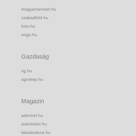
magyarnemzet.hu
szabadfold.hu
hirtv.hu
origo.hu
Gazdaság
vg.hu
agrokep.hu
Magazin
astronet.hu
automotor.hu
lakaskultura.hu