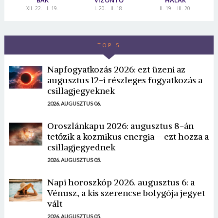
BAK
VÍZÖNTŐ
HALAK
XII. 22. - I. 19.
I. 20. - II. 18.
II. 19. - III. 20.
TOP 5
Napfogyatkozás 2026: ezt üzeni az
augusztus 12-i részleges fogyatkozás a
csillagjegyeknek
2026. AUGUSZTUS 06.
Oroszlánkapu 2026: augusztus 8-án
tetőzik a kozmikus energia – ezt hozza a
csillagjegyednek
2026. AUGUSZTUS 05.
Napi horoszkóp 2026. augusztus 6: a
Vénusz, a kis szerencse bolygója jegyet
vált
2026. AUGUSZTUS 05.