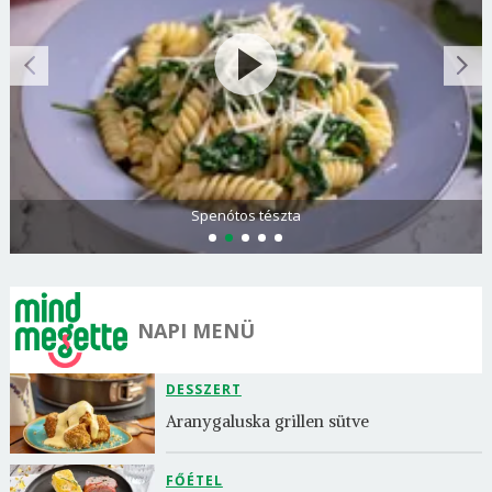
Spenótos tészta
NAPI MENÜ
DESSZERT
Aranygaluska grillen sütve
FŐÉTEL