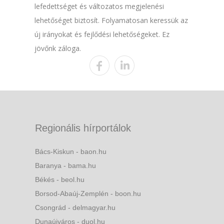
lefedettséget és változatos megjelenési
lehetőséget biztosít. Folyamatosan keressük az
új irányokat és fejlődési lehetőségeket. Ez
jövőnk záloga.
Regionális hírportálok
Bács-Kiskun - baon.hu
Baranya - bama.hu
Békés - beol.hu
Borsod-Abaúj-Zemplén - boon.hu
Csongrád - delmagyar.hu
Dunaújváros - duol.hu