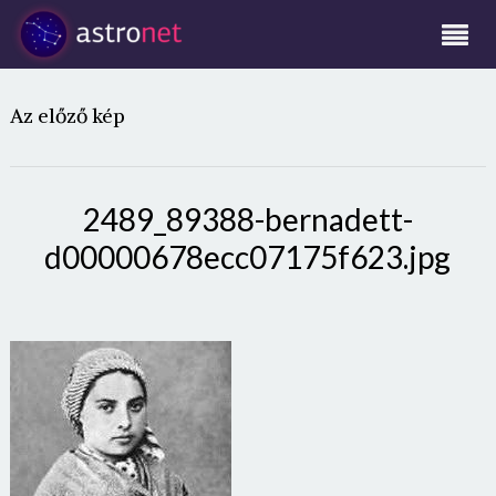
Az előző kép
2489_89388-bernadett-
d00000678ecc07175f623.jpg