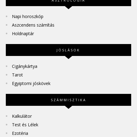
ASZTROLÓGIA
Napi horoszkóp
Aszcendens számítás
Holdnaptár
JÓSLÁSOK
Cigánykártya
Tarot
Egyiptomi jóskövek
SZÁMMISZTIKA
Kalkulátor
Test és Lélek
Ezotéria