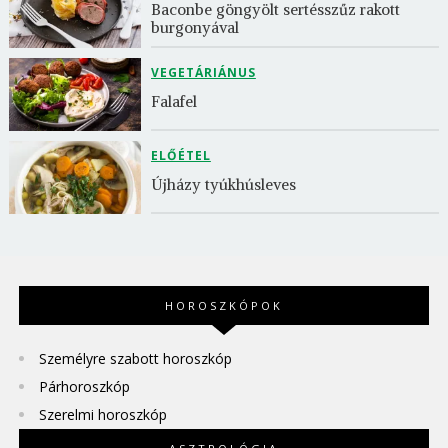
Baconbe göngyölt sertésszűz rakott 
burgonyával
VEGETÁRIÁNUS
Falafel
ELŐÉTEL
Újházy tyúkhúsleves
HOROSZKÓPOK
Személyre szabott horoszkóp
Párhoroszkóp
Szerelmi horoszkóp