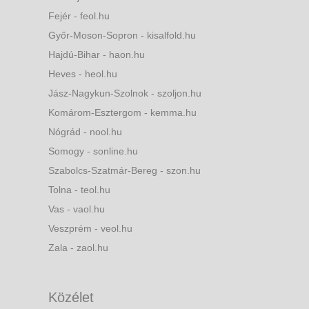
Fejér - feol.hu
Győr-Moson-Sopron - kisalfold.hu
Hajdú-Bihar - haon.hu
Heves - heol.hu
Jász-Nagykun-Szolnok - szoljon.hu
Komárom-Esztergom - kemma.hu
Nógrád - nool.hu
Somogy - sonline.hu
Szabolcs-Szatmár-Bereg - szon.hu
Tolna - teol.hu
Vas - vaol.hu
Veszprém - veol.hu
Zala - zaol.hu
Közélet