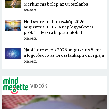
Merkúr ma belép az Oroszlánba
2026.08.08.
Heti szerelmi horoszkóp 2026.
augusztus 10-16.: a napfogyatkozás
Borsonline bejelentkezés
próbára teszi a kapcsolatokat
2026.08.08.
E-mail cím vagy felhasználónév
Napi horoszkóp 2026. augusztus 8: ma
a legerősebb az Oroszlánkapu energiája
Jelszó
2026.08.07.
Mégse
Bejelentkezés
VIDEÓK