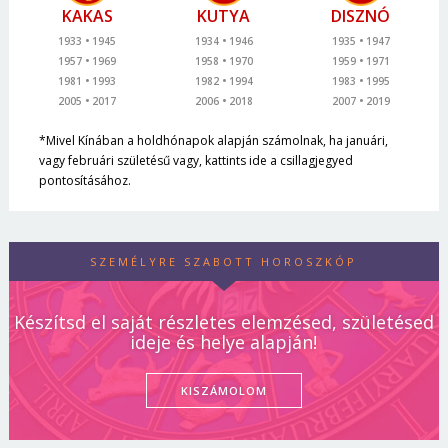
KAKAS
KUTYA
DISZNÓ
1933
1945
1934
1946
1935
1947
1957
1969
1958
1970
1959
1971
1981
1993
1982
1994
1983
1995
2005
2017
2006
2018
2007
2019
*Mivel Kínában a holdhónapok alapján számolnak, ha januári,
vagy februári születésű vagy, kattints ide a csillagjegyed
pontosításához.
SZEMÉLYRE SZABOTT HOROSZKÓP
Készítsd el saját részletes elemzésed, születésed
ideje és helye alapján!
KISZÁMOLOM