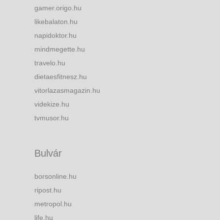
gamer.origo.hu
likebalaton.hu
napidoktor.hu
mindmegette.hu
travelo.hu
dietaesfitnesz.hu
vitorlazasmagazin.hu
videkize.hu
tvmusor.hu
Bulvár
borsonline.hu
ripost.hu
metropol.hu
life.hu