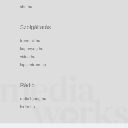
she.hu
Szolgáltatás
freemail.hu
koponyeg.hu
videa.hu
lapcentrum.hu
Rádió
radio1gong.hu
hirfm.hu