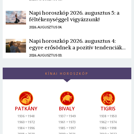
Napi horoszkóp 2026. augusztus 5: a
féltékenységgel vigyázzunk!
2026. AUGUSZTUS 04.
Napi horoszkóp 2026. augusztus 4:
egyre erősödnek a pozitív tendenciák...
2026. AUGUSZTUS 03.
KÍNAI HOROSZKÓP
PATKÁNY
BIVALY
TIGRIS
1936
1948
1937
1949
1938
1950
1960
1972
1961
1973
1962
1974
1984
1996
1985
1997
1986
1998