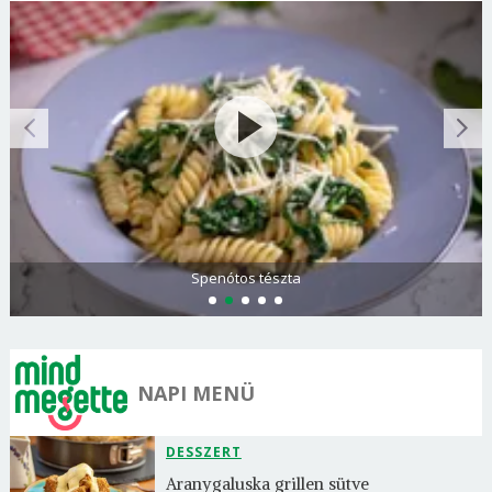
Spenótos tészta
NAPI MENÜ
DESSZERT
Aranygaluska grillen sütve