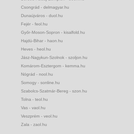
Csongrád - delmagyar.hu
Dunaújváros - duol.hu
Fejér - feol.hu
Győr-Moson-Sopron - kisalfold.hu
Hajdú-Bihar - haon.hu
Heves - heol.hu
Jász-Nagykun-Szolnok - szoljon.hu
Komárom-Esztergom - kemma.hu
Nógrád - nool.hu
Somogy - sonline.hu
Szabolcs-Szatmár-Bereg - szon.hu
Tolna - teol.hu
Vas - vaol.hu
Veszprém - veol.hu
Zala - zaol.hu