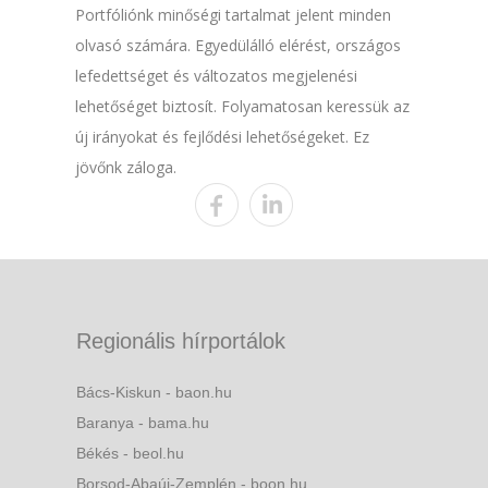
Portfóliónk minőségi tartalmat jelent minden
olvasó számára. Egyedülálló elérést, országos
lefedettséget és változatos megjelenési
lehetőséget biztosít. Folyamatosan keressük az
új irányokat és fejlődési lehetőségeket. Ez
jövőnk záloga.
Regionális hírportálok
Bács-Kiskun - baon.hu
Baranya - bama.hu
Békés - beol.hu
Borsod-Abaúj-Zemplén - boon.hu