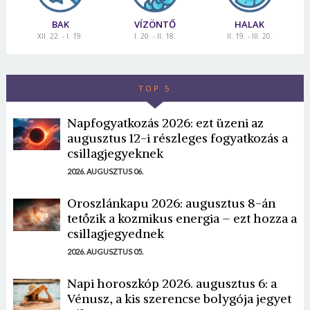
BAK
VÍZÖNTŐ
HALAK
XII. 22. - I. 19.
I. 20. - II. 18.
II. 19. - III. 20.
TOP 5
Napfogyatkozás 2026: ezt üzeni az
augusztus 12-i részleges fogyatkozás a
csillagjegyeknek
2026. AUGUSZTUS 06.
Oroszlánkapu 2026: augusztus 8-án
tetőzik a kozmikus energia – ezt hozza a
csillagjegyednek
2026. AUGUSZTUS 05.
Napi horoszkóp 2026. augusztus 6: a
Vénusz, a kis szerencse bolygója jegyet