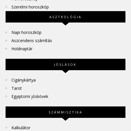
Szerelmi horoszkóp
ASZTROLÓGIA
Napi horoszkóp
Aszcendens számítás
Holdnaptár
JÓSLÁSOK
Cigánykártya
Tarot
Egyiptomi jóskövek
SZÁMMISZTIKA
Kalkulátor