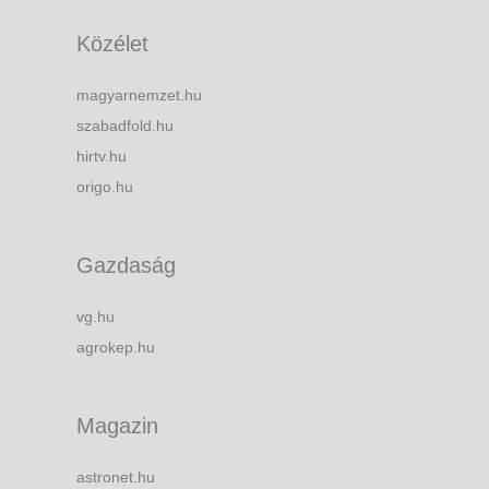
Közélet
magyarnemzet.hu
szabadfold.hu
hirtv.hu
origo.hu
Gazdaság
vg.hu
agrokep.hu
Magazin
astronet.hu