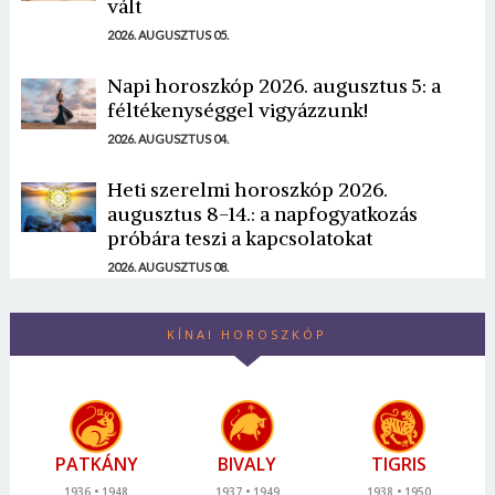
vált
2026. AUGUSZTUS 05.
Napi horoszkóp 2026. augusztus 5: a
féltékenységgel vigyázzunk!
2026. AUGUSZTUS 04.
Heti szerelmi horoszkóp 2026.
augusztus 8-14.: a napfogyatkozás
próbára teszi a kapcsolatokat
2026. AUGUSZTUS 08.
KÍNAI HOROSZKÓP
PATKÁNY
BIVALY
TIGRIS
1936
1948
1937
1949
1938
1950