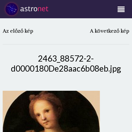
Az előző kép
A következő kép
2463_88572-2-
d0000180De28aac6b08eb.jpg