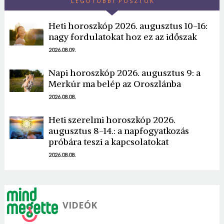
LEGUTÓBBI POSZTOK
Heti horoszkóp 2026. augusztus 10-16:
nagy fordulatokat hoz ez az időszak
2026.08.09.
Napi horoszkóp 2026. augusztus 9: a
Borsonline bejelentkezés
Merkúr ma belép az Oroszlánba
2026.08.08.
E-mail cím vagy felhasználónév
Heti szerelmi horoszkóp 2026.
augusztus 8-14.: a napfogyatkozás
Jelszó
próbára teszi a kapcsolatokat
2026.08.08.
Mégse
Bejelentkezés
VIDEÓK