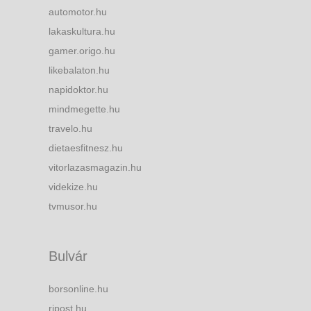
automotor.hu
lakaskultura.hu
gamer.origo.hu
likebalaton.hu
napidoktor.hu
mindmegette.hu
travelo.hu
dietaesfitnesz.hu
vitorlazasmagazin.hu
videkize.hu
tvmusor.hu
Bulvár
borsonline.hu
ripost.hu