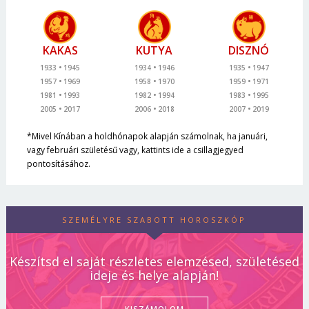
KAKAS
KUTYA
DISZNÓ
1933
1945
1934
1946
1935
1947
1957
1969
1958
1970
1959
1971
1981
1993
1982
1994
1983
1995
2005
2017
2006
2018
2007
2019
*Mivel Kínában a holdhónapok alapján számolnak, ha januári,
vagy februári születésű vagy, kattints ide a csillagjegyed
pontosításához.
SZEMÉLYRE SZABOTT HOROSZKÓP
Készítsd el saját részletes elemzésed, születésed
ideje és helye alapján!
KISZÁMOLOM