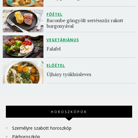
FŐÉTEL
Baconbe göngyölt sertésszűz rakott 
burgonyával
VEGETÁRIÁNUS
Falafel
ELŐÉTEL
Újházy tyúkhúsleves
HOROSZKÓPOK
Személyre szabott horoszkóp
Párhoroszkóp