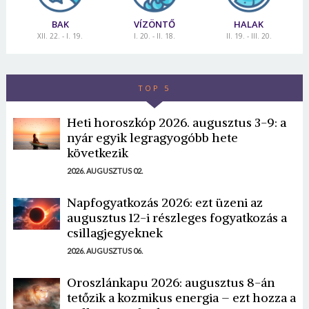
BAK
VÍZÖNTŐ
HALAK
XII. 22. - I. 19.
I. 20. - II. 18.
II. 19. - III. 20.
TOP 5
Heti horoszkóp 2026. augusztus 3-9: a
nyár egyik legragyogóbb hete
következik
2026. AUGUSZTUS 02.
Napfogyatkozás 2026: ezt üzeni az
augusztus 12-i részleges fogyatkozás a
csillagjegyeknek
2026. AUGUSZTUS 06.
Oroszlánkapu 2026: augusztus 8-án
tetőzik a kozmikus energia – ezt hozza a