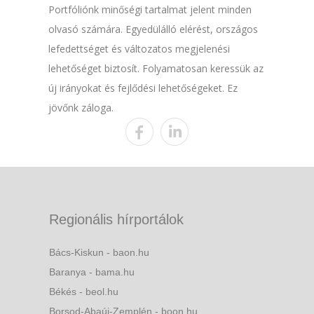
Portfóliónk minőségi tartalmat jelent minden
olvasó számára. Egyedülálló elérést, országos
lefedettséget és változatos megjelenési
lehetőséget biztosít. Folyamatosan keressük az
új irányokat és fejlődési lehetőségeket. Ez
jövőnk záloga.
Regionális hírportálok
Bács-Kiskun - baon.hu
Baranya - bama.hu
Békés - beol.hu
Borsod-Abaúj-Zemplén - boon.hu