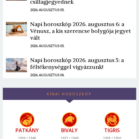
csillagjegyednek
2026. AUGUSZTUS 05.
Napi horoszkóp 2026. augusztus 6: a
Vénusz, a kis szerencse bolygója jegyet
vált
2026. AUGUSZTUS 05.
Napi horoszkóp 2026. augusztus 5: a
féltékenységgel vigyázzunk!
2026. AUGUSZTUS 04.
KÍNAI HOROSZKÓP
PATKÁNY
BIVALY
TIGRIS
1936
1948
1937
1949
1938
1950