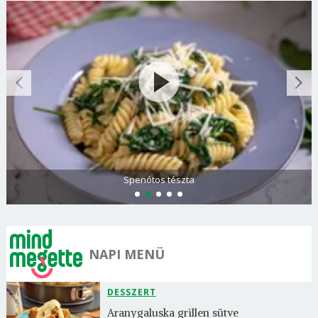
Spenótos tészta
NAPI MENÜ
DESSZERT
Aranygaluska grillen sütve