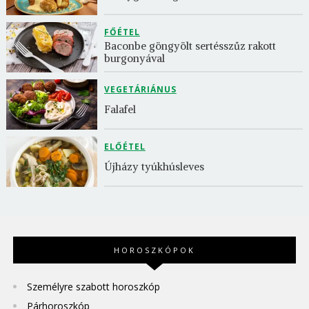
FŐÉTEL
Baconbe göngyölt sertésszűz rakott 
burgonyával
VEGETÁRIÁNUS
Falafel
ELŐÉTEL
Újházy tyúkhúsleves
HOROSZKÓPOK
Személyre szabott horoszkóp
Párhoroszkóp