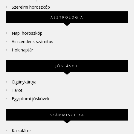
Szerelmi horoszkóp
ASZTROLÓGIA
Napi horoszkóp
Aszcendens számítás
Holdnaptár
JÓSLÁSOK
Cigánykártya
Tarot
Egyiptomi jóskövek
SZÁMMISZTIKA
Kalkulátor