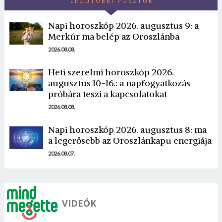
LEGUTÓBBI POSZTOK
Napi horoszkóp 2026. augusztus 9: a
Merkúr ma belép az Oroszlánba
2026.08.08.
Heti szerelmi horoszkóp 2026.
Borsonline bejelentkezés
augusztus 10-16.: a napfogyatkozás
próbára teszi a kapcsolatokat
E-mail cím vagy felhasználónév
2026.08.08.
Napi horoszkóp 2026. augusztus 8: ma
Jelszó
a legerősebb az Oroszlánkapu energiája
2026.08.07.
Mégse
Bejelentkezés
VIDEÓK