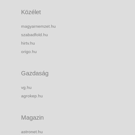
Közélet
magyarnemzet.hu
szabadfold.hu
hirtv.hu
origo.hu
Gazdaság
vg.hu
agrokep.hu
Magazin
astronet.hu