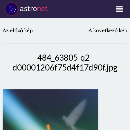
Az előző kép
A következő kép
484_63805-q2-
d00001206f75d4f17d90f.jpg