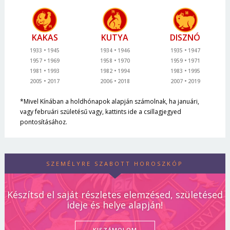
KAKAS
KUTYA
DISZNÓ
1933
1945
1934
1946
1935
1947
1957
1969
1958
1970
1959
1971
1981
1993
1982
1994
1983
1995
2005
2017
2006
2018
2007
2019
*Mivel Kínában a holdhónapok alapján számolnak, ha januári,
vagy februári születésű vagy, kattints ide a csillagjegyed
pontosításához.
SZEMÉLYRE SZABOTT HOROSZKÓP
Készítsd el saját részletes elemzésed, születésed
ideje és helye alapján!
KISZÁMOLOM