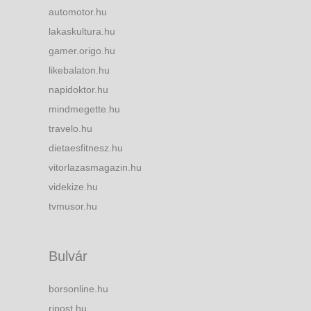
automotor.hu
lakaskultura.hu
gamer.origo.hu
likebalaton.hu
napidoktor.hu
mindmegette.hu
travelo.hu
dietaesfitnesz.hu
vitorlazasmagazin.hu
videkize.hu
tvmusor.hu
Bulvár
borsonline.hu
ripost.hu