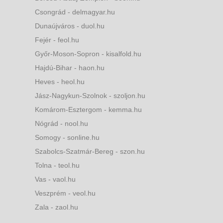
Csongrád - delmagyar.hu
Dunaújváros - duol.hu
Fejér - feol.hu
Győr-Moson-Sopron - kisalfold.hu
Hajdú-Bihar - haon.hu
Heves - heol.hu
Jász-Nagykun-Szolnok - szoljon.hu
Komárom-Esztergom - kemma.hu
Nógrád - nool.hu
Somogy - sonline.hu
Szabolcs-Szatmár-Bereg - szon.hu
Tolna - teol.hu
Vas - vaol.hu
Veszprém - veol.hu
Zala - zaol.hu