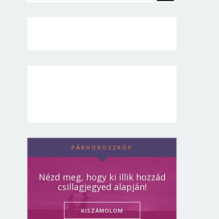
PÁRHOROSZKÓP
Nézd meg, hogy ki illik hozzád
csillagjegyed alapján!
KISZÁMOLOM