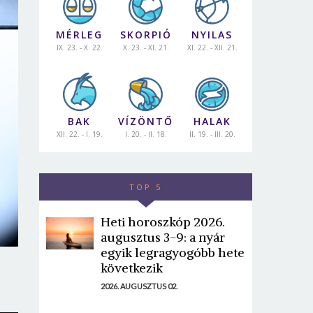
MÉRLEG
SKORPIÓ
NYILAS
IX. 23. - X. 22.
X. 23. - XI. 21.
XI. 22. - XII. 21.
BAK
VÍZÖNTŐ
HALAK
XII. 22. - I. 19.
I. 20. - II. 18.
II. 19. - III. 20.
TOP 5
Heti horoszkóp 2026.
augusztus 3-9: a nyár
egyik legragyogóbb hete
következik
2026. AUGUSZTUS 02.