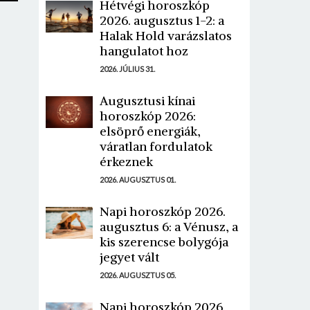
Hétvégi horoszkóp
2026. augusztus 1-2: a
Halak Hold varázslatos
hangulatot hoz
2026. JÚLIUS 31.
Augusztusi kínai
horoszkóp 2026:
elsöprő energiák,
váratlan fordulatok
érkeznek
2026. AUGUSZTUS 01.
Napi horoszkóp 2026.
augusztus 6: a Vénusz, a
kis szerencse bolygója
jegyet vált
2026. AUGUSZTUS 05.
Napi horoszkóp 2026.