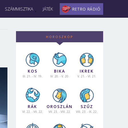
SZÁMMISZTIKA
JÁTÉK
RETRO RÁDIÓ
HOROSZKÓP
KOS
BIKA
IKREK
III. 21. - IV. 19.
IV. 20. - V. 20.
V. 21. - VI. 21.
RÁK
OROSZLÁN
SZŰZ
VI. 22. - VII. 22.
VII. 23. - VIII. 22.
VIII. 23. - IX. 22.