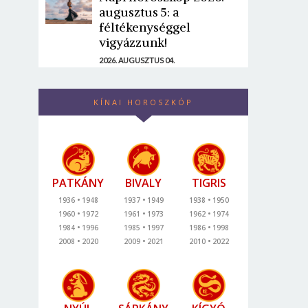
augusztus 5: a
féltékenységgel
vigyázzunk!
2026. AUGUSZTUS 04.
KÍNAI HOROSZKÓP
PATKÁNY
BIVALY
TIGRIS
1936
1948
1937
1949
1938
1950
1960
1972
1961
1973
1962
1974
1984
1996
1985
1997
1986
1998
2008
2020
2009
2021
2010
2022