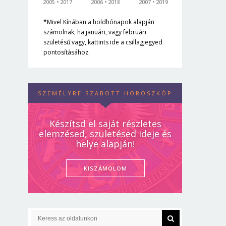
2005
2017
2006
2018
2007
2019
*Mivel Kínában a holdhónapok alapján
számolnak, ha januári, vagy februári
születésű vagy, kattints ide a csillagjegyed
pontosításához.
SZEMÉLYRE SZABOTT HOROSZKÓP
Készítsd el saját részletes
elemzésed, születésed ideje és
helye alapján!
KISZÁMOLOM