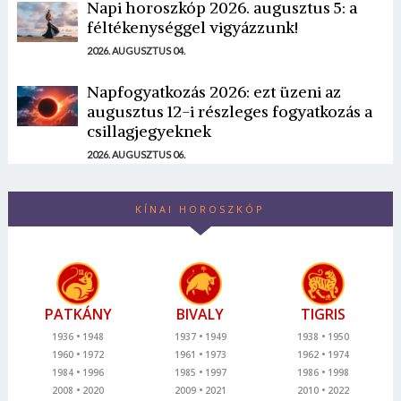
Napi horoszkóp 2026. augusztus 5: a
féltékenységgel vigyázzunk!
2026. AUGUSZTUS 04.
Napfogyatkozás 2026: ezt üzeni az
augusztus 12-i részleges fogyatkozás a
csillagjegyeknek
2026. AUGUSZTUS 06.
KÍNAI HOROSZKÓP
PATKÁNY
BIVALY
TIGRIS
1936
1948
1937
1949
1938
1950
1960
1972
1961
1973
1962
1974
1984
1996
1985
1997
1986
1998
2008
2020
2009
2021
2010
2022