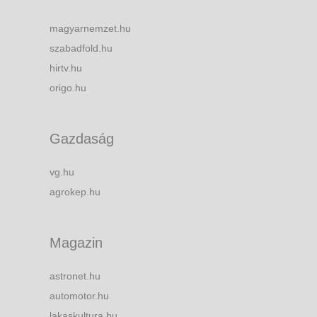
magyarnemzet.hu
szabadfold.hu
hirtv.hu
origo.hu
Gazdaság
vg.hu
agrokep.hu
Magazin
astronet.hu
automotor.hu
lakaskultura.hu