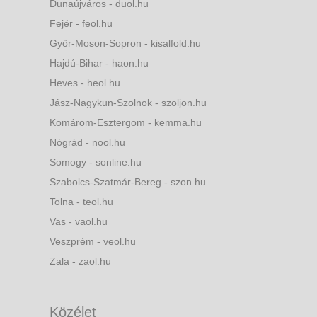
Dunaújváros - duol.hu
Fejér - feol.hu
Győr-Moson-Sopron - kisalfold.hu
Hajdú-Bihar - haon.hu
Heves - heol.hu
Jász-Nagykun-Szolnok - szoljon.hu
Komárom-Esztergom - kemma.hu
Nógrád - nool.hu
Somogy - sonline.hu
Szabolcs-Szatmár-Bereg - szon.hu
Tolna - teol.hu
Vas - vaol.hu
Veszprém - veol.hu
Zala - zaol.hu
Közélet