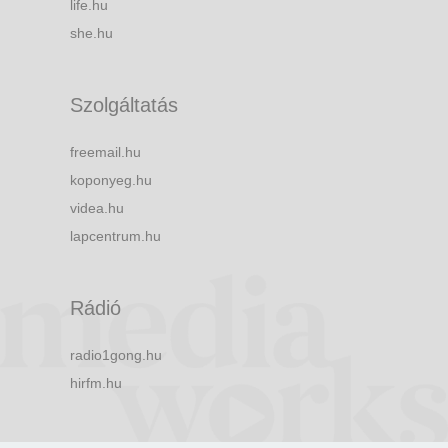
life.hu
she.hu
Szolgáltatás
freemail.hu
koponyeg.hu
videa.hu
lapcentrum.hu
Rádió
radio1gong.hu
hirfm.hu