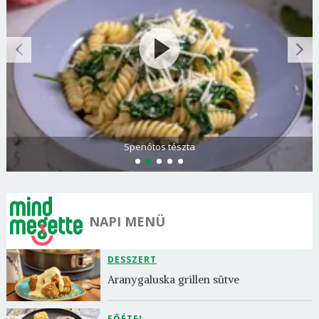
Spenótos tészta
NAPI MENÜ
DESSZERT
Aranygaluska grillen sütve
FŐÉTEL