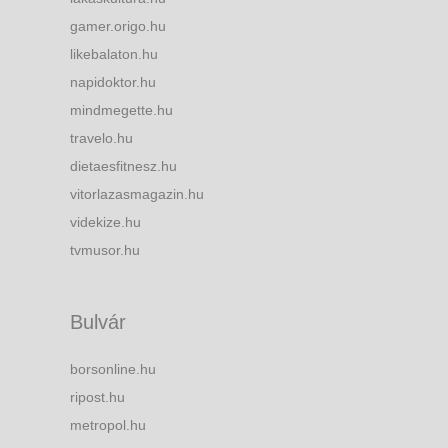
gamer.origo.hu
likebalaton.hu
napidoktor.hu
mindmegette.hu
travelo.hu
dietaesfitnesz.hu
vitorlazasmagazin.hu
videkize.hu
tvmusor.hu
Bulvár
borsonline.hu
ripost.hu
metropol.hu