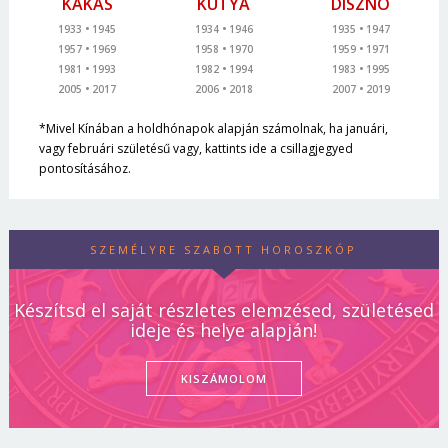
KAKAS
KUTYA
DISZNÓ
1933
1945
1934
1946
1935
1947
1957
1969
1958
1970
1959
1971
1981
1993
1982
1994
1983
1995
2005
2017
2006
2018
2007
2019
*Mivel Kínában a holdhónapok alapján számolnak, ha januári,
vagy februári születésű vagy, kattints ide a csillagjegyed
pontosításához.
SZEMÉLYRE SZABOTT HOROSZKÓP
Készítsd el saját részletes elemzésed, születésed
ideje és helye alapján!
KISZÁMOLOM