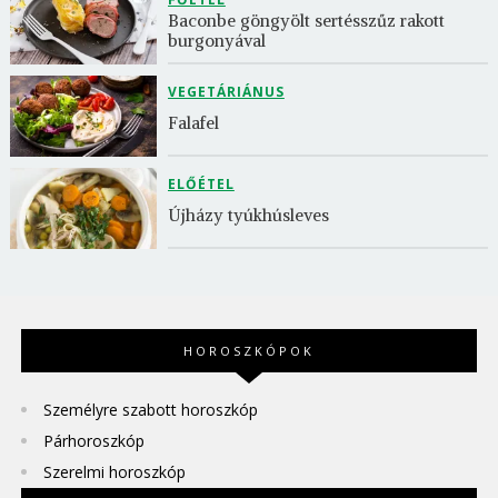
Baconbe göngyölt sertésszűz rakott 
burgonyával
VEGETÁRIÁNUS
Falafel
ELŐÉTEL
Újházy tyúkhúsleves
HOROSZKÓPOK
Személyre szabott horoszkóp
Párhoroszkóp
Szerelmi horoszkóp