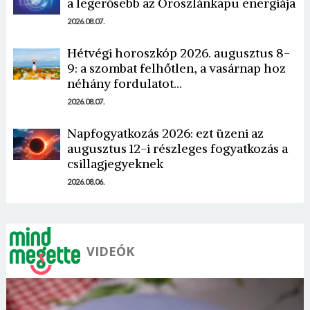
a legerősebb az Oroszlánkapu energiája
2026.08.07.
Hétvégi horoszkóp 2026. augusztus 8-
9: a szombat felhőtlen, a vasárnap hoz
néhány fordulatot…
Borsonline bejelentkezés
2026.08.07.
E-mail cím vagy felhasználónév
Napfogyatkozás 2026: ezt üzeni az
augusztus 12-i részleges fogyatkozás a
csillagjegyeknek
Jelszó
2026.08.06.
Mégse
Bejelentkezés
VIDEÓK