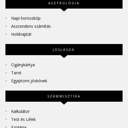
ASZTROLÓGIA
Napi horoszkóp
Aszcendens számítás
Holdnaptár
JÓSLÁSOK
Cigánykártya
Tarot
Egyiptomi jóskövek
SZÁMMISZTIKA
Kalkulátor
Test és Lélek
Ezotéria