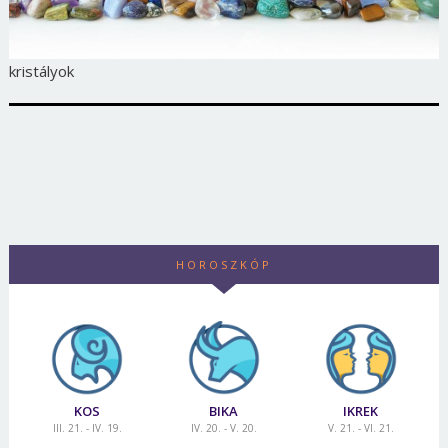
kristályok
HOROSZKÓP
KOS
BIKA
IKREK
III. 21. - IV. 19.
IV. 20. - V. 20.
V. 21. - VI. 21.