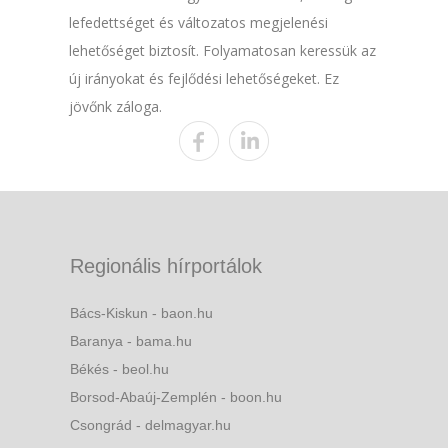
lefedettséget és változatos megjelenési
lehetőséget biztosít. Folyamatosan keressük az
új irányokat és fejlődési lehetőségeket. Ez
jövőnk záloga.
Regionális hírportálok
Bács-Kiskun - baon.hu
Baranya - bama.hu
Békés - beol.hu
Borsod-Abaúj-Zemplén - boon.hu
Csongrád - delmagyar.hu