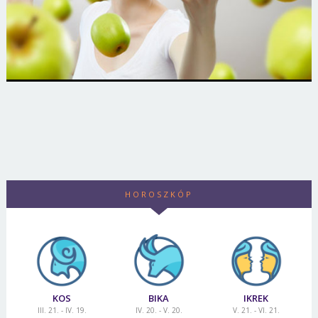
HOROSZKÓP
KOS
BIKA
IKREK
III. 21. - IV. 19.
IV. 20. - V. 20.
V. 21. - VI. 21.