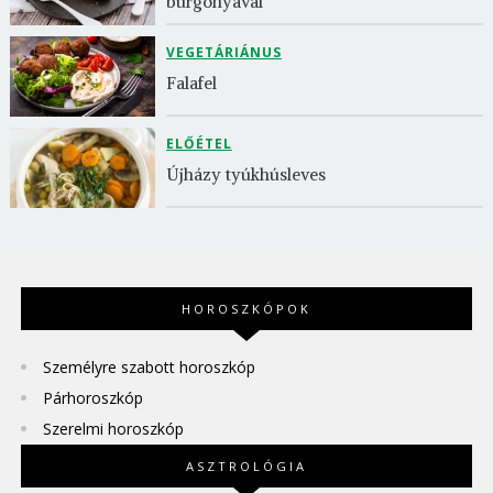
burgonyával
VEGETÁRIÁNUS
Falafel
ELŐÉTEL
Újházy tyúkhúsleves
HOROSZKÓPOK
Személyre szabott horoszkóp
Párhoroszkóp
Szerelmi horoszkóp
ASZTROLÓGIA