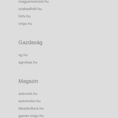
magyarnemzet.hu
szabadfold.hu
hirtv.hu
origo.hu
Gazdaság
vg.hu
agrokep.hu
Magazin
astronet.hu
automotor.hu
lakaskultura.hu
gamer.origo.hu