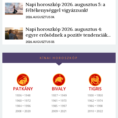
Napi horoszkóp 2026. augusztus 5: a
féltékenységgel vigyázzunk!
2026. AUGUSZTUS 04.
Napi horoszkóp 2026. augusztus 4:
egyre erősödnek a pozitív tendenciák...
2026. AUGUSZTUS 03.
KÍNAI HOROSZKÓP
PATKÁNY
BIVALY
TIGRIS
1936
1948
1937
1949
1938
1950
1960
1972
1961
1973
1962
1974
1984
1996
1985
1997
1986
1998
2008
2020
2009
2021
2010
2022