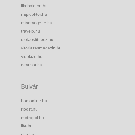
likebalaton.hu
napidoktor.hu
mindmegette.hu
travelo.hu
dietaesfitnesz.hu
vitorlazasmagazin.hu
videkize.hu
tvmusor.hu
Bulvár
borsonline.hu
ripost.hu
metropol.hu
life.hu
she.hu