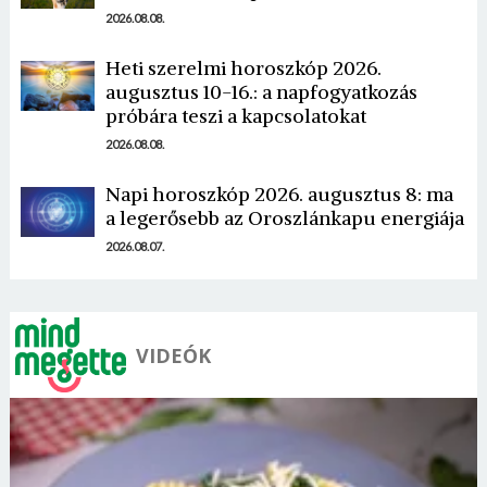
2026.08.08.
Heti szerelmi horoszkóp 2026.
augusztus 10-16.: a napfogyatkozás
próbára teszi a kapcsolatokat
Borsonline bejelentkezés
2026.08.08.
E-mail cím vagy felhasználónév
Napi horoszkóp 2026. augusztus 8: ma
a legerősebb az Oroszlánkapu energiája
2026.08.07.
Jelszó
VIDEÓK
Mégse
Bejelentkezés