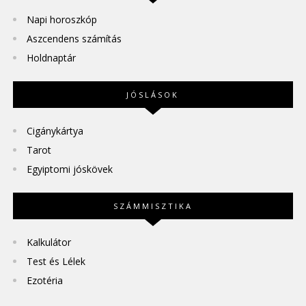
Napi horoszkóp
Aszcendens számítás
Holdnaptár
JÓSLÁSOK
Cigánykártya
Tarot
Egyiptomi jóskövek
SZÁMMISZTIKA
Kalkulátor
Test és Lélek
Ezotéria