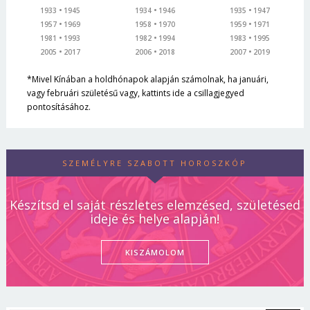
1933
1945
1934
1946
1935
1947
1957
1969
1958
1970
1959
1971
1981
1993
1982
1994
1983
1995
2005
2017
2006
2018
2007
2019
*Mivel Kínában a holdhónapok alapján számolnak, ha januári,
vagy februári születésű vagy, kattints ide a csillagjegyed
pontosításához.
SZEMÉLYRE SZABOTT HOROSZKÓP
Készítsd el saját részletes elemzésed, születésed
ideje és helye alapján!
KISZÁMOLOM