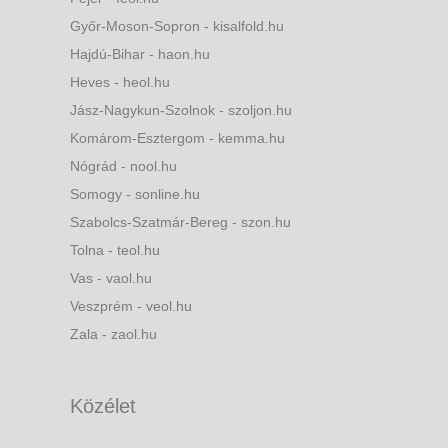
Győr-Moson-Sopron - kisalfold.hu
Hajdú-Bihar - haon.hu
Heves - heol.hu
Jász-Nagykun-Szolnok - szoljon.hu
Komárom-Esztergom - kemma.hu
Nógrád - nool.hu
Somogy - sonline.hu
Szabolcs-Szatmár-Bereg - szon.hu
Tolna - teol.hu
Vas - vaol.hu
Veszprém - veol.hu
Zala - zaol.hu
Közélet