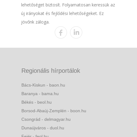
lehetőséget biztosít. Folyamatosan keressük az
új irányokat és fejlődési lehetőségeket. Ez
jövőnk záloga.
Regionális hírportálok
Bács-Kiskun - baon.hu
Baranya - bama.hu
Békés - beol.hu
Borsod-Abaúj-Zemplén - boon.hu
Csongrád - delmagyar.hu
Dunaújváros - duol.hu
Fejér - feol.hu