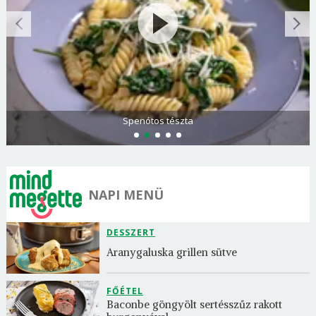
Spenótos tészta
NAPI MENÜ
DESSZERT
Aranygaluska grillen sütve
FŐÉTEL
Baconbe göngyölt sertésszűz rakott 