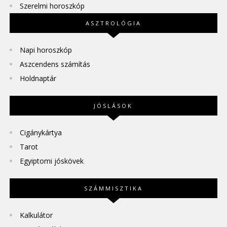
Szerelmi horoszkóp
ASZTROLÓGIA
Napi horoszkóp
Aszcendens számítás
Holdnaptár
JÓSLÁSOK
Cigánykártya
Tarot
Egyiptomi jóskövek
SZÁMMISZTIKA
Kalkulátor