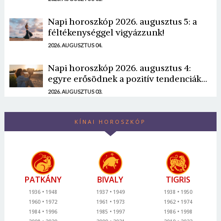
Napi horoszkóp 2026. augusztus 5: a
féltékenységgel vigyázzunk!
2026. AUGUSZTUS 04.
Napi horoszkóp 2026. augusztus 4:
egyre erősödnek a pozitív tendenciák...
2026. AUGUSZTUS 03.
KÍNAI HOROSZKÓP
PATKÁNY
BIVALY
TIGRIS
1936
1948
1937
1949
1938
1950
1960
1972
1961
1973
1962
1974
1984
1996
1985
1997
1986
1998