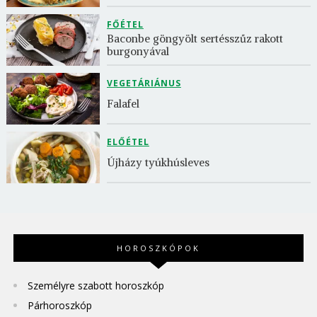
FŐÉTEL
Baconbe göngyölt sertésszűz rakott 
burgonyával
VEGETÁRIÁNUS
Falafel
ELŐÉTEL
Újházy tyúkhúsleves
HOROSZKÓPOK
Személyre szabott horoszkóp
Párhoroszkóp