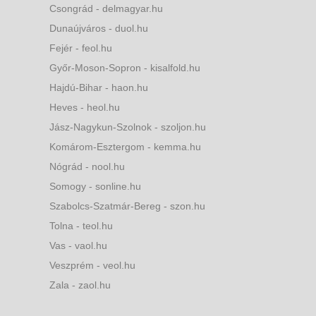
Csongrád - delmagyar.hu
Dunaújváros - duol.hu
Fejér - feol.hu
Győr-Moson-Sopron - kisalfold.hu
Hajdú-Bihar - haon.hu
Heves - heol.hu
Jász-Nagykun-Szolnok - szoljon.hu
Komárom-Esztergom - kemma.hu
Nógrád - nool.hu
Somogy - sonline.hu
Szabolcs-Szatmár-Bereg - szon.hu
Tolna - teol.hu
Vas - vaol.hu
Veszprém - veol.hu
Zala - zaol.hu