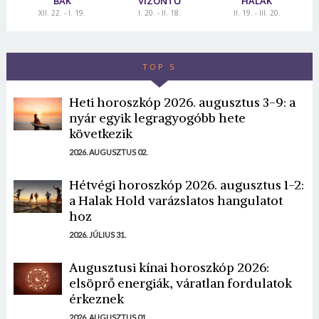
BAK
VÍZÖNTŐ
HALAK
XII. 22. - I. 19.
I. 20. - II. 18.
II. 19. - III. 20.
TOP 5
Heti horoszkóp 2026. augusztus 3-9: a
nyár egyik legragyogóbb hete
következik
2026. AUGUSZTUS 02.
Hétvégi horoszkóp 2026. augusztus 1-2:
a Halak Hold varázslatos hangulatot
hoz
2026. JÚLIUS 31.
Augusztusi kínai horoszkóp 2026:
elsöprő energiák, váratlan fordulatok
érkeznek
2026. AUGUSZTUS 01.