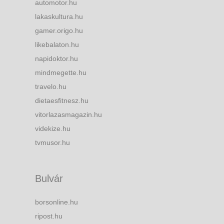
automotor.hu
lakaskultura.hu
gamer.origo.hu
likebalaton.hu
napidoktor.hu
mindmegette.hu
travelo.hu
dietaesfitnesz.hu
vitorlazasmagazin.hu
videkize.hu
tvmusor.hu
Bulvár
borsonline.hu
ripost.hu