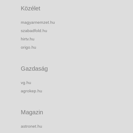
Közélet
magyarnemzet.hu
szabadfold.hu
hirtv.hu
origo.hu
Gazdaság
vg.hu
agrokep.hu
Magazin
astronet.hu