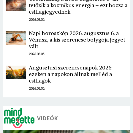
tetőzik a kozmikus energia – ezt hozza a
csillagjegyednek
2026.08.05.
Napi horoszkóp 2026. augusztus 6: a
Vénusz, a kis szerencse bolygója jegyet
Borsonline bejelentkezés
vált
2026.08.05.
E-mail cím vagy felhasználónév
Augusztusi szerencsenapok 2026:
ezeken a napokon állnak melléd a
csillagok
Jelszó
2026.08.05.
Mégse
Bejelentkezés
VIDEÓK