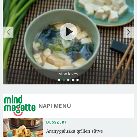
Miso leves
NAPI MENÜ
DESSZERT
Aranygaluska grillen sütve