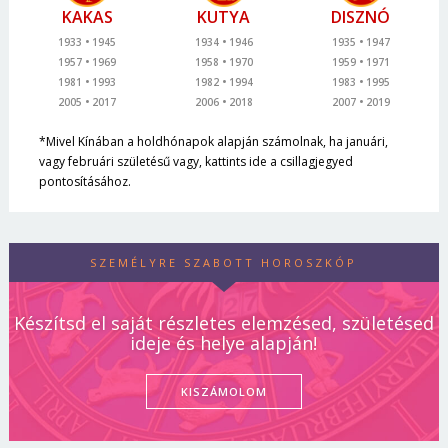
KAKAS
KUTYA
DISZNÓ
1933
1945
1934
1946
1935
1947
1957
1969
1958
1970
1959
1971
1981
1993
1982
1994
1983
1995
2005
2017
2006
2018
2007
2019
*Mivel Kínában a holdhónapok alapján számolnak, ha januári,
vagy februári születésű vagy, kattints ide a csillagjegyed
pontosításához.
SZEMÉLYRE SZABOTT HOROSZKÓP
Készítsd el saját részletes elemzésed, születésed
ideje és helye alapján!
KISZÁMOLOM