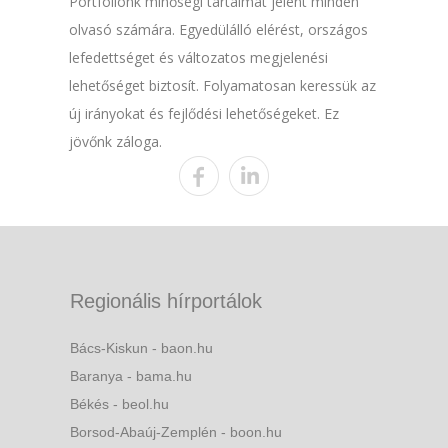
Portfóliónk minőségi tartalmat jelent minden
olvasó számára. Egyedülálló elérést, országos
lefedettséget és változatos megjelenési
lehetőséget biztosít. Folyamatosan keressük az
új irányokat és fejlődési lehetőségeket. Ez
jövőnk záloga.
Regionális hírportálok
Bács-Kiskun - baon.hu
Baranya - bama.hu
Békés - beol.hu
Borsod-Abaúj-Zemplén - boon.hu