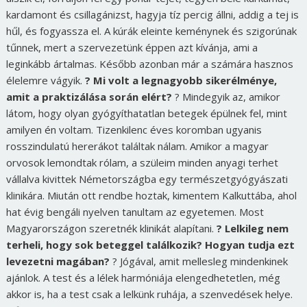
kardamont és csillagánizst, hagyja tíz percig állni, addig a tej is
hűl, és fogyassza el. A kúrák eleinte keménynek és szigorúnak
tűnnek, mert a szervezetünk éppen azt kívánja, ami a
leginkább ártalmas. Később azonban már a számára hasznos
élelemre vágyik.
? Mi volt a legnagyobb sikerélménye,
amit a praktizálása során elért?
? Mindegyik az, amikor
látom, hogy olyan gyógyíthatatlan betegek épülnek fel, mint
amilyen én voltam. Tizenkilenc éves koromban ugyanis
rosszindulatú hererákot találtak nálam. Amikor a magyar
orvosok lemondtak rólam, a szüleim minden anyagi terhet
vállalva kivittek Németországba egy természetgyógyászati
klinikára. Miután ott rendbe hoztak, kimentem Kalkuttába, ahol
hat évig bengáli nyelven tanultam az egyetemen. Most
Magyarországon szeretnék klinikát alapítani.
? Lelkileg nem
terheli, hogy sok beteggel találkozik? Hogyan tudja ezt
levezetni magában?
? Jógával, amit mellesleg mindenkinek
ajánlok. A test és a lélek harmóniája elengedhetetlen, még
akkor is, ha a test csak a lelkünk ruhája, a szenvedések helye.