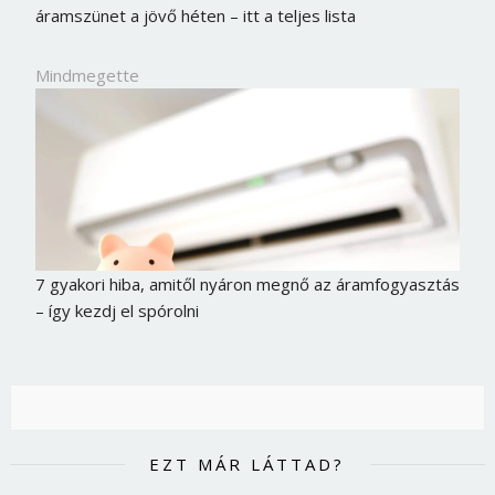
áramszünet a jövő héten – itt a teljes lista
Mindmegette
7 gyakori hiba, amitől nyáron megnő az áramfogyasztás
– így kezdj el spórolni
Borsonline bejelentkezés
E-mail cím vagy felhasználónév
EZT MÁR LÁTTAD?