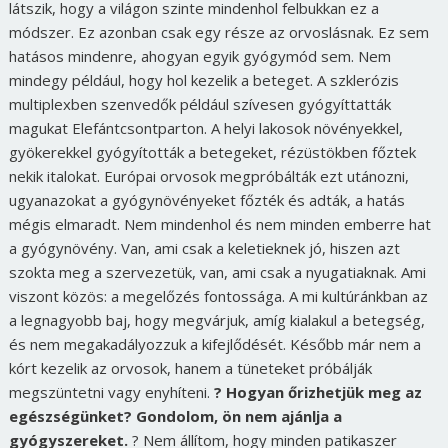
látszik, hogy a világon szinte mindenhol felbukkan ez a
módszer. Ez azonban csak egy része az orvoslásnak. Ez sem
hatásos mindenre, ahogyan egyik gyógymód sem. Nem
mindegy például, hogy hol kezelik a beteget. A szklerózis
multiplexben szenvedők például szívesen gyógyíttatták
magukat Elefántcsontparton. A helyi lakosok növényekkel,
gyökerekkel gyógyították a betegeket, rézüstökben főztek
nekik italokat. Európai orvosok megpróbálták ezt utánozni,
ugyanazokat a gyógynövényeket főzték és adták, a hatás
mégis elmaradt. Nem mindenhol és nem minden emberre hat
a gyógynövény. Van, ami csak a keletieknek jó, hiszen azt
szokta meg a szervezetük, van, ami csak a nyugatiaknak. Ami
viszont közös: a megelőzés fontossága. A mi kultúránkban az
a legnagyobb baj, hogy megvárjuk, amíg kialakul a betegség,
és nem megakadályozzuk a kifejlődését. Később már nem a
kórt kezelik az orvosok, hanem a tüneteket próbálják
megszüntetni vagy enyhíteni.
? Hogyan őrizhetjük meg az
egészségünket? Gondolom, ön nem ajánlja a
gyógyszereket.
? Nem állítom, hogy minden patikaszer