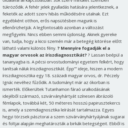
tükröződik. A fehér jelek gyulladás hatására jelentkeznek, a
feketék az adott szerv hibás működésére utalnak. Ezt
egyébként otthon, erős napsütésben magunk is
ellenőrizhetjük. A legfontosabb azonban a változást
megfigyelni. Nincs ebben semmi újdonság. Akinek gyereke
van, tudja, hogy a kicsi szemén már a betegég kitörése előtt
látható valami különös fény.
? Mennyire fogadják el a
magyar orvosok az íriszdiagnosztikát?
? Lassan beépül a
tananyagba is. A pécsi orvostudományi egyetem felkért, hogy
tanítsak náluk íriszdiagnosztikát. Épp”” ideje, hiszen a modern
íriszdiagnosztika egy 18. századi magyar orvos, dr. Péczely
Ignác nevéhez fűződik. A tudományt már az ókorban is
ismerték. Előkerültek Tutanhamon fáraó uralkodásának
idejéből származó, szivárványhártyát színesen ábrázoló
fémlapok, továbbá két, 50 méteres hosszú papirusztekercs
is, amely a szemdiagnosztika leírását tartalmazza. Egyes
hegyi törzsek pásztorai a szem szivárványhártyájának sugarai
és foltjai alapján meghatározták a birkák betegségeit. Ebből is