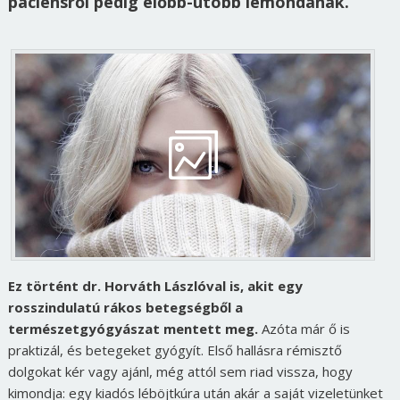
páciensről pedig előbb-utóbb lemondanak.
Ez történt dr. Horváth Lászlóval is, akit egy
rosszindulatú rákos betegségből a
természetgyógyászat mentett meg.
Azóta már ő is
praktizál, és betegeket gyógyít. Első hallásra rémisztő
dolgokat kér vagy ajánl, még attól sem riad vissza, hogy
kimondja: egy kiadós léböjtkúra után akár a saját vizeletünket