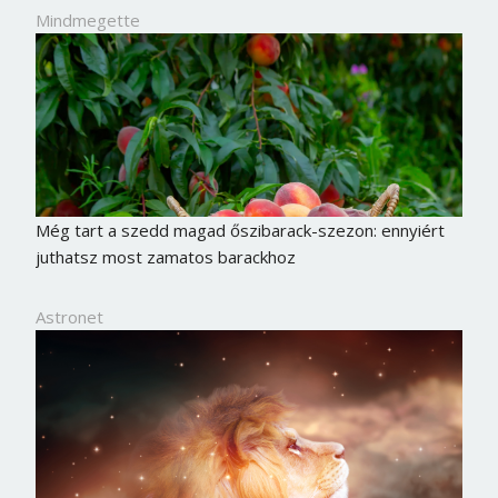
Mindmegette
Még tart a szedd magad őszibarack-szezon: ennyiért
juthatsz most zamatos barackhoz
Astronet