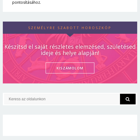
pontosításához.
SZEMÉLYRE SZABOTT HOROSZKÓP
Készítsd el saját részletes elemzésed, születésed
ideje és helye alapján!
KISZÁMOLOM