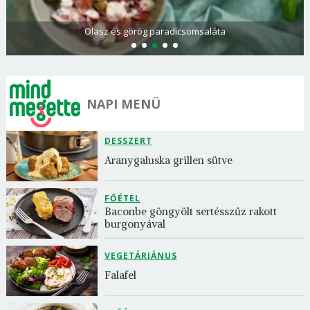
Palacsintatésztában sült patisszon
NAPI MENÜ
DESSZERT
Aranygaluska grillen sütve
FŐÉTEL
Baconbe göngyölt sertésszűz rakott 
burgonyával
VEGETÁRIÁNUS
Falafel