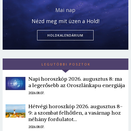
Mai nap
Nézd meg mit üzen a Hold!
HOLDKALENDÁRIUM
LEGUTÓBBI POSZTOK
Napi horoszkóp 2026. augusztus 8: ma
a legerősebb az Oroszlánkapu energiája
2026.08.07.
Hétvégi horoszkóp 2026. augusztus 8-
9: a szombat felhőtlen, a vasárnap hoz
néhány fordulatot…
2026.08.07.