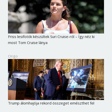
Friss lesifotók készültek Suri Cruise-ról – Így néz ki
most Tom Cruise lánya
Origo
Trump álomhajója rekord összeget emészthet fel