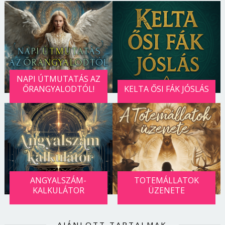
Jelszó
Mégse
Bejelentkezés
NAPI ÚTMUTATÁS AZ
ŐRANGYALODTÓL!
KELTA ŐSI FÁK JÓSLÁS
ANGYALSZÁM-
TOTEMÁLLATOK
KALKULÁTOR
ÜZENETE
AJÁNLOTT TARTALMAK