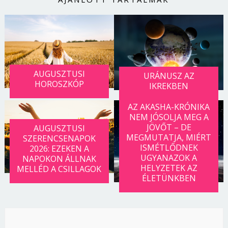
AUGUSZTUSI
URÁNUSZ AZ
HOROSZKÓP
IKREKBEN
AZ AKASHA-KRÓNIKA
NEM JÓSOLJA MEG A
JÖVŐT – DE
AUGUSZTUSI
MEGMUTATJA, MIÉRT
SZERENCSENAPOK
ISMÉTLŐDNEK
2026: EZEKEN A
UGYANAZOK A
NAPOKON ÁLLNAK
HELYZETEK AZ
MELLÉD A CSILLAGOK
ÉLETÜNKBEN