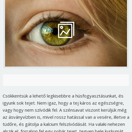
Csökkentsük a lehető legkisebbre a húsfogyasztásunkat, és
igyunk sok tejet. Nem igaz, hogy a tej káros az egészségre,
vagy hogy nem szívódik fel. A szénsavat viszont kerüljük még
az ásványvízben is, mivel rossz hatással van a vesére, illetve a
tüdőre, és gátolja a kalcium felszívódását. Ha valaki nehezen
alszik el, forraljon fel egy pohár tejet, tegyen bele kurkumát,