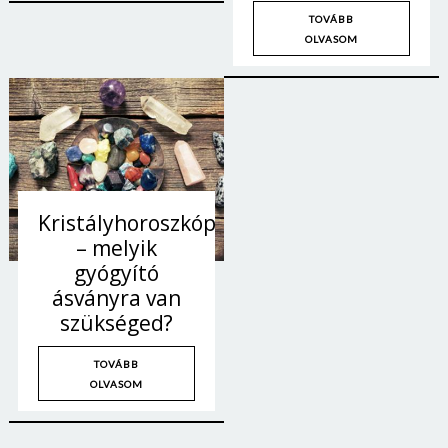
TOVÁBB
OLVASOM
Kristályhoroszkóp
– melyik
gyógyító
ásványra van
szükséged?
TOVÁBB
OLVASOM