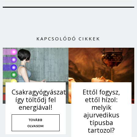
KAPCSOLÓDÓ CIKKEK
Csakragyógyászat:
Ettől fogysz,
így töltődj fel
ettől hízol:
energiával!
melyik
ajurvedikus
TOVÁBB
típusba
OLVASOM
tartozol?