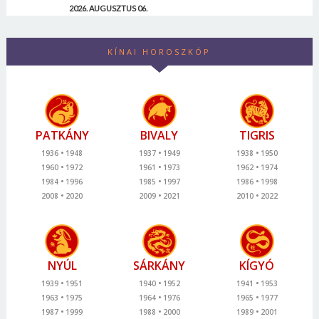
2026. AUGUSZTUS 06.
KÍNAI HOROSZKÓP
PATKÁNY
BIVALY
TIGRIS
1936
1948
1937
1949
1938
1950
1960
1972
1961
1973
1962
1974
1984
1996
1985
1997
1986
1998
2008
2020
2009
2021
2010
2022
NYÚL
SÁRKÁNY
KÍGYÓ
1939
1951
1940
1952
1941
1953
1963
1975
1964
1976
1965
1977
1987
1999
1988
2000
1989
2001