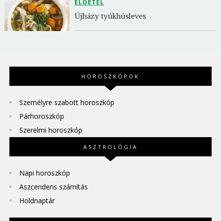
ELŐÉTEL
Újházy tyúkhúsleves
HOROSZKÓPOK
Személyre szabott horoszkóp
Párhoroszkóp
Szerelmi horoszkóp
ASZTROLÓGIA
Napi horoszkóp
Aszcendens számítás
Holdnaptár