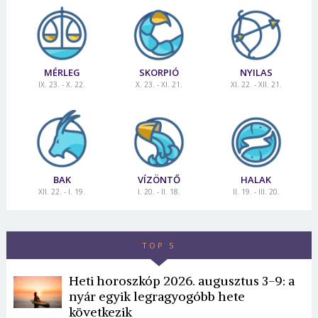
MÉRLEG
SKORPIÓ
NYILAS
IX. 23. - X. 22.
X. 23. - XI. 21.
XI. 22. - XII. 21.
BAK
VÍZÖNTŐ
HALAK
XII. 22. - I. 19.
I. 20. - II. 18.
II. 19. - III. 20.
TOP 5
Heti horoszkóp 2026. augusztus 3-9: a
nyár egyik legragyogóbb hete
következik