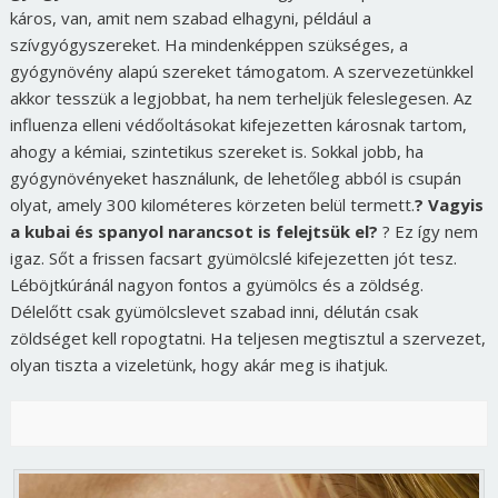
káros, van, amit nem szabad elhagyni, például a
szívgyógyszereket. Ha mindenképpen szükséges, a
gyógynövény alapú szereket támogatom. A szervezetünkkel
akkor tesszük a legjobbat, ha nem terheljük feleslegesen. Az
influenza elleni védőoltásokat kifejezetten károsnak tartom,
ahogy a kémiai, szintetikus szereket is. Sokkal jobb, ha
gyógynövényeket használunk, de lehetőleg abból is csupán
olyat, amely 300 kilométeres körzeten belül termett.
? Vagyis
a kubai és spanyol narancsot is felejtsük el?
? Ez így nem
igaz. Sőt a frissen facsart gyümölcslé kifejezetten jót tesz.
Léböjtkúránál nagyon fontos a gyümölcs és a zöldség.
Délelőtt csak gyümölcslevet szabad inni, délután csak
zöldséget kell ropogtatni. Ha teljesen megtisztul a szervezet,
olyan tiszta a vizeletünk, hogy akár meg is ihatjuk.