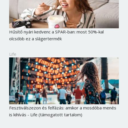
Hűsítő nyári kedvenc a SPAR-ban: most 50%-kal
olcsóbb ez a slágertermék
Life
Fesztiválszezon és felfázás: amikor a mosdóba menés
is kihívás - Life (támogatott tartalom)