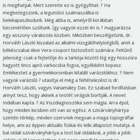
is megihatjuk. Mert szerinte ez is gyógyíthat. ? Ha
megbetegszünk, a legutolsó szalmaszálba is
belekapaszkodunk. Még abba is, amelyről korábban
becsmérlően szóltunk. Így vagyok ezzel én is ? magyarázza
egy asszony várakozás közben. Miközben beszélgetünk, dr.
Horváth László kiszalad az alkalmi vizsgálóhelyiségből, amit a
békéscsabai Aloe Vera-csoport biztosított számára. Feltűnő
jelenség: csak a fejtetője és a tarkója között lóg egy hosszúra
hagyott tincs apró varkocsba fogva, egyébként kopasz.
Emlékeztet a gyermekkoromban kitalált varázslókhoz. ? Nem
vagyok varázsló ? utasítja el még a feltételezést is dr.
Horváth László, vagyis Vanamaley Das. Ez szabad fordításban
annyit tesz, hogy akinek a testét virágok borítják. A nevet
Indiában kapta. ? Az íriszdiagnosztika sem mágia. Arra épül,
hogy minden kicsiben ott van az egész. A szivárványhártya
szintén térkép, minden szervnek megvan a maga topográfiai
helye, ami az éppen aktuális fizikai és lelki állapotot mutatja. A
bal oldali szivárványhártya a test bal oldalával, a jobb a jobb
oldalával áll kapcsolatban. Sok szerv mindkét szemben