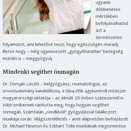
ugyanis
döbbenetes
mértékben
befolyásolhatod
azt a
természetes
folyamatot, ami lehetővé teszi, hogy egészséges maradj,
illetve hogy – még úgynevezett „gyógyíthatatlan” betegség
esetén is – meggyógyulj.
Mindenki segíthet önmagán
Dr. Domján László – belgyógyász, reumatológus, az
orvostudomány kandidátusa, a Silva-féle agykontroll módszer
magyarországi oktatója – az elmúlt 20 évben százezernél is
több embernek tanította meg, hogy hogyan segíthet
önmagán. Számtalan „rendkívüli” gyógyulással találkozott
munkája során. Világszemléletét – amit alapvetően befolyásolt
Dr. Michael Newton és Eckhart Tolle munkáinak megismerése