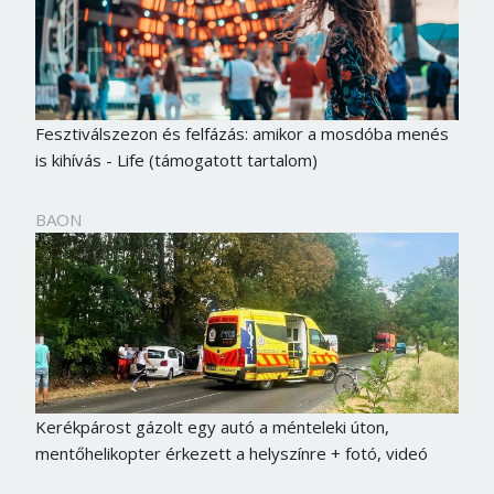
Fesztiválszezon és felfázás: amikor a mosdóba menés
is kihívás - Life (támogatott tartalom)
BAON
Kerékpárost gázolt egy autó a ménteleki úton,
mentőhelikopter érkezett a helyszínre + fotó, videó