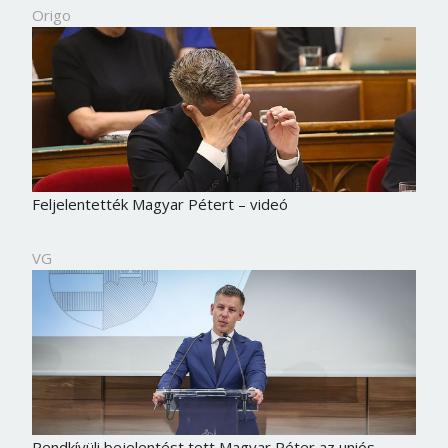
Origo
Feljelentették Magyar Pétert – videó
VG
Rendkívüli bejelentést tett Magyar Péter az uniós