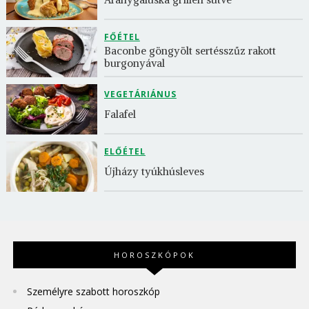
FŐÉTEL
Baconbe göngyölt sertésszűz rakott 
burgonyával
VEGETÁRIÁNUS
Falafel
ELŐÉTEL
Újházy tyúkhúsleves
HOROSZKÓPOK
Személyre szabott horoszkóp