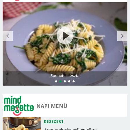
Olasz és görög paradicsomsaláta
NAPI MENÜ
DESSZERT
Aranygaluska grillen sütve