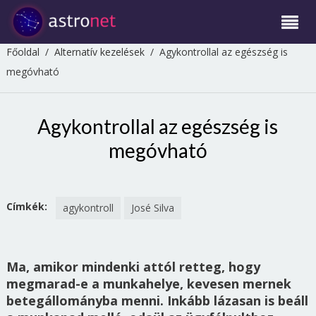
Főoldal
/
Alternatív kezelések
/
Agykontrollal az egészség is
megóvható
Agykontrollal az egészség is
megóvható
Címkék:
agykontroll
José Silva
Ma, amikor mindenki attól retteg, hogy
megmarad-e a munkahelye, kevesen mernek
betegállományba menni. Inkább lázasan is beáll