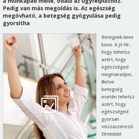
a munkapad mellé, odaül az ügyfélpulthoz.
Pedig van más megoldás is. Az egészség
megóvható, a betegség gyógyulása pedig
gyorsítha
Betegnek lenni
luxus. A jó hír,
hogy tehetsz
azért, hogy
egészséged
megmaradjon,
illetve
betegség
esetén tehetsz
azért, hogy
egészséged
gyorsan
visszaszerezd.
Elméddel