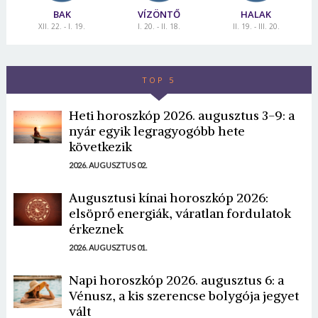
BAK
VÍZÖNTŐ
HALAK
XII. 22. - I. 19.
I. 20. - II. 18.
II. 19. - III. 20.
TOP 5
Heti horoszkóp 2026. augusztus 3-9: a
nyár egyik legragyogóbb hete
következik
2026. AUGUSZTUS 02.
Augusztusi kínai horoszkóp 2026:
elsöprő energiák, váratlan fordulatok
érkeznek
2026. AUGUSZTUS 01.
Napi horoszkóp 2026. augusztus 6: a
Vénusz, a kis szerencse bolygója jegyet
vált