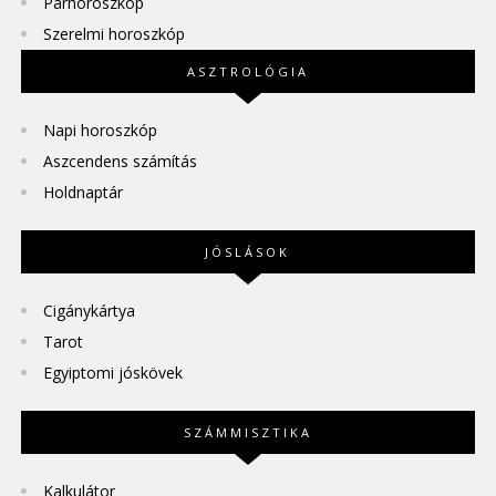
Párhoroszkóp
Szerelmi horoszkóp
ASZTROLÓGIA
Napi horoszkóp
Aszcendens számítás
Holdnaptár
JÓSLÁSOK
Cigánykártya
Tarot
Egyiptomi jóskövek
SZÁMMISZTIKA
Kalkulátor