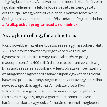
– így foglalja össze:
„Az univerzum – minden fizikai és érzelmi
fájdalom ellenére – a lelki fejlődés védett és támogatott
országútja.”
Az agykontroll valójában a vonzás törvényére
épül. „Bevonzza” mindazt, amit félig tudatos, félig öntudatlan
alfa állapotban programozol az elmédnek
.
Az agykontroll egyfajta elmetorna
Kicsit bővebben: az elme tudatos része egy másodperc alatt
2000 bit információ-mennyiséget képes kezelni, az
úgynevezett tudatalatti vagy tudattalan része pedig
másodpercenként 400 milliárd információt – ám ez csak alig
kihasznált része az agyunknak. A legtöbb szakember szerint
az átlagember agykapacitásának csupán egy-két százalékát
hasznosítja. Ezt az arányt segíti megnövelni az agykontrollnak
nevezett speciális agytorna.
A módszert José Silva
fejlesztette ki a gyermekei tanulásának megkönnyítésére.
Észrevette ugyanis, hogy a gyerekei ébrenlét és alvás
határán, amikor az agy sok alfa-hullámot termel, meglepően