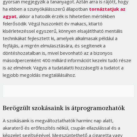
gyorsan megjegyzik a tananyagot. Aztán arra is rájött, hogy
ha ebben a szunyókálásszerű állapotban
tornáztatjuk az
agyat
, akkor a hatodik érzék is hihetetlen mértékben
felerősödik. Végül huszonkét év makacs, ktiartó
kísérletezéssel egyszerű, könnyen elsajátítható mentális
technikákat fejlesztett ki, amelyek alkalmasak például a
fejfájás, a migrén elmulasztására, és segítenek a
döntéshozatalban is, mivel bevonható az a bizonyos
másodpercenként 400 milliárd információt kezelni tudó része
is az elmének. Vagyis a tudatalatti hozzásegíti a tudatot a
legjobb megoldás megtalálásához.
Berögzült szokásaink is átprogramozhatók
A szokásaink is megváltoztathatók harminc nap alatt,
akaraterő és erőfeszítés nélkül, csupán ellazulással és a
képzelet segítségével. Megszüntethető a cigaretta vagy