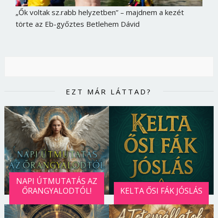
„Ők voltak sz.rabb helyzetben” – majdnem a kezét
törte az Eb-győztes Betlehem Dávid
EZT MÁR LÁTTAD?
NAPI ÚTMUTATÁS AZ
ŐRANGYALODTÓL!
KELTA ŐSI FÁK JÓSLÁS