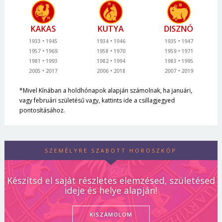
KAKAS
KUTYA
DISZNÓ
1933
1945
1934
1946
1935
1947
1957
1969
1958
1970
1959
1971
1981
1993
1982
1994
1983
1995
2005
2017
2006
2018
2007
2019
*Mivel Kínában a holdhónapok alapján számolnak, ha januári,
vagy februári születésű vagy, kattints ide a csillagjegyed
pontosításához.
SZEMÉLYRE SZABOTT HOROSZKÓP
Készítsd el saját részletes elemzésed, születésed
ideje és helye alapján!
KISZÁMOLOM