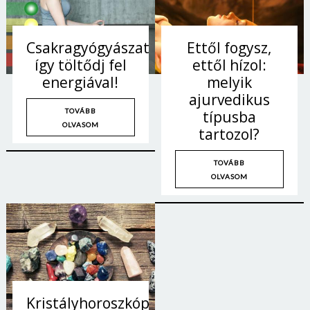
Jelszó
Csakragyógyászat:
Ettől fogysz,
így töltődj fel
ettől hízol:
Mégse
Bejelentkezés
energiával!
melyik
ajurvedikus
TOVÁBB
típusba
OLVASOM
tartozol?
TOVÁBB
OLVASOM
Kristályhoroszkóp