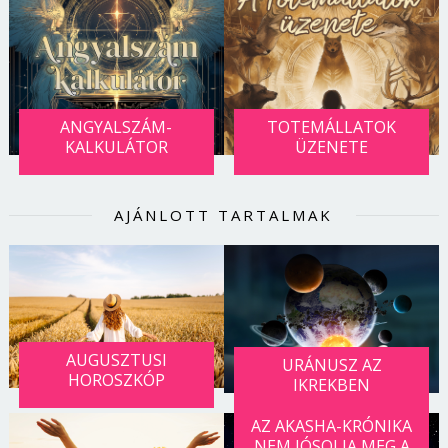
ANGYALSZÁM-
TOTEMÁLLATOK
KALKULÁTOR
ÜZENETE
AJÁNLOTT TARTALMAK
AUGUSZTUSI
URÁNUSZ AZ
HOROSZKÓP
IKREKBEN
AZ AKASHA-KRÓNIKA
NEM JÓSOLJA MEG A