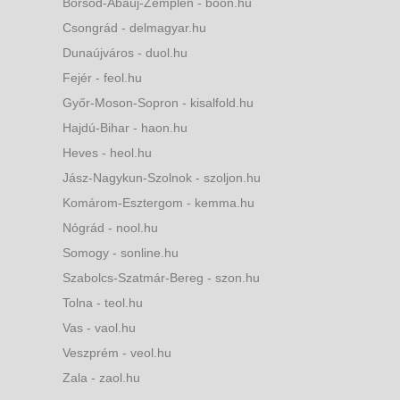
Borsod-Abaúj-Zemplén - boon.hu
Csongrád - delmagyar.hu
Dunaújváros - duol.hu
Fejér - feol.hu
Győr-Moson-Sopron - kisalfold.hu
Hajdú-Bihar - haon.hu
Heves - heol.hu
Jász-Nagykun-Szolnok - szoljon.hu
Komárom-Esztergom - kemma.hu
Nógrád - nool.hu
Somogy - sonline.hu
Szabolcs-Szatmár-Bereg - szon.hu
Tolna - teol.hu
Vas - vaol.hu
Veszprém - veol.hu
Zala - zaol.hu