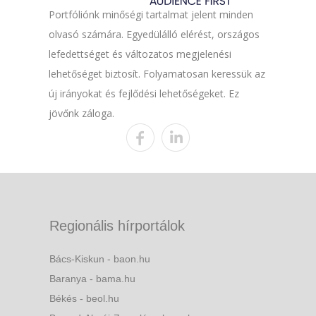
Portfóliónk minőségi tartalmat jelent minden
olvasó számára. Egyedülálló elérést, országos
lefedettséget és változatos megjelenési
lehetőséget biztosít. Folyamatosan keressük az
új irányokat és fejlődési lehetőségeket. Ez
jövőnk záloga.
Regionális hírportálok
Bács-Kiskun - baon.hu
Baranya - bama.hu
Békés - beol.hu