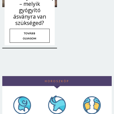
– melyik
gyógyító
ásványra van
szükséged?
TOVÁBB
OLVASOM
HOROSZKÓP