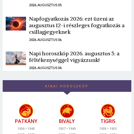
2026. AUGUSZTUS 05.
Napfogyatkozás 2026: ezt üzeni az
augusztus 12-i részleges fogyatkozás a
csillagjegyeknek
2026. AUGUSZTUS 06.
Napi horoszkóp 2026. augusztus 5: a
féltékenységgel vigyázzunk!
2026. AUGUSZTUS 04.
KÍNAI HOROSZKÓP
PATKÁNY
BIVALY
TIGRIS
1936
1948
1937
1949
1938
1950