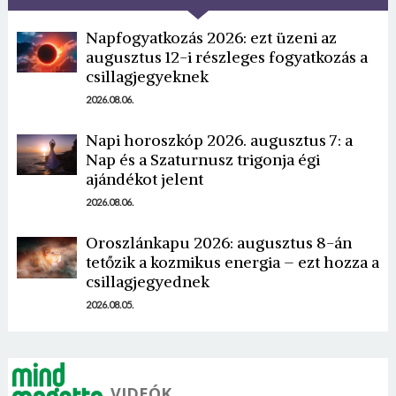
Napfogyatkozás 2026: ezt üzeni az
augusztus 12-i részleges fogyatkozás a
csillagjegyeknek
2026.08.06.
Napi horoszkóp 2026. augusztus 7: a
Borsonline bejelentkezés
Nap és a Szaturnusz trigonja égi
ajándékot jelent
E-mail cím vagy felhasználónév
2026.08.06.
Oroszlánkapu 2026: augusztus 8-án
tetőzik a kozmikus energia – ezt hozza a
Jelszó
csillagjegyednek
2026.08.05.
Mégse
Bejelentkezés
VIDEÓK