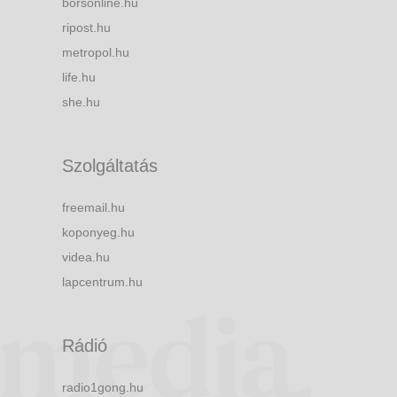
borsonline.hu
ripost.hu
metropol.hu
life.hu
she.hu
Szolgáltatás
freemail.hu
koponyeg.hu
videa.hu
lapcentrum.hu
Rádió
radio1gong.hu