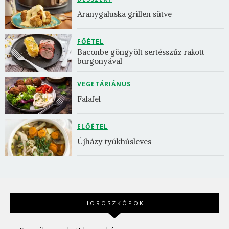
Aranygaluska grillen sütve
FŐÉTEL
Baconbe göngyölt sertésszűz rakott 
burgonyával
VEGETÁRIÁNUS
Falafel
ELŐÉTEL
Újházy tyúkhúsleves
HOROSZKÓPOK