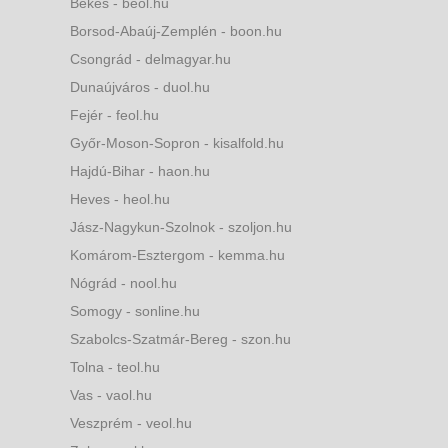
Békés - beol.hu
Borsod-Abaúj-Zemplén - boon.hu
Csongrád - delmagyar.hu
Dunaújváros - duol.hu
Fejér - feol.hu
Győr-Moson-Sopron - kisalfold.hu
Hajdú-Bihar - haon.hu
Heves - heol.hu
Jász-Nagykun-Szolnok - szoljon.hu
Komárom-Esztergom - kemma.hu
Nógrád - nool.hu
Somogy - sonline.hu
Szabolcs-Szatmár-Bereg - szon.hu
Tolna - teol.hu
Vas - vaol.hu
Veszprém - veol.hu