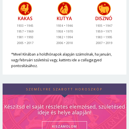
KAKAS
KUTYA
DISZNÓ
1933
1945
1934
1946
1935
1947
1957
1969
1958
1970
1959
1971
1981
1993
1982
1994
1983
1995
2005
2017
2006
2018
2007
2019
*Mivel Kínában a holdhónapok alapján számolnak, ha januári,
vagy februári születésű vagy, kattints ide a csillagjegyed
pontosításához.
SZEMÉLYRE SZABOTT HOROSZKÓP
Készítsd el saját részletes elemzésed, születésed
ideje és helye alapján!
KISZÁMOLOM