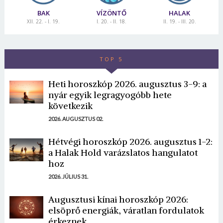
BAK
VÍZÖNTŐ
HALAK
XII. 22. - I. 19.
I. 20. - II. 18.
II. 19. - III. 20.
TOP 5
Heti horoszkóp 2026. augusztus 3-9: a
nyár egyik legragyogóbb hete
következik
2026. AUGUSZTUS 02.
Hétvégi horoszkóp 2026. augusztus 1-2:
a Halak Hold varázslatos hangulatot
hoz
2026. JÚLIUS 31.
Augusztusi kínai horoszkóp 2026:
elsöprő energiák, váratlan fordulatok
érkeznek