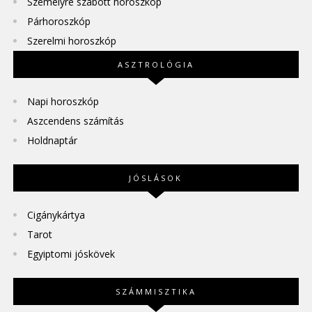
Személyre szabott horoszkóp
Párhoroszkóp
Szerelmi horoszkóp
ASZTROLÓGIA
Napi horoszkóp
Aszcendens számítás
Holdnaptár
JÓSLÁSOK
Cigánykártya
Tarot
Egyiptomi jóskövek
SZÁMMISZTIKA