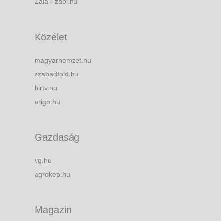
Zala - zaol.hu
Közélet
magyarnemzet.hu
szabadfold.hu
hirtv.hu
origo.hu
Gazdaság
vg.hu
agrokep.hu
Magazin