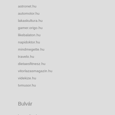
astronet.hu
automotor.hu
lakaskultura.hu
gamer.origo.hu
likebalaton.hu
napidoktor.hu
mindmegette.hu
travelo.hu
dietaesfitnesz.hu
vitorlazasmagazin.hu
videkize.hu
tvmusor.hu
Bulvár