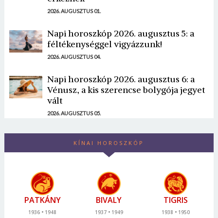
2026. AUGUSZTUS 01.
Napi horoszkóp 2026. augusztus 5: a
féltékenységgel vigyázzunk!
2026. AUGUSZTUS 04.
Napi horoszkóp 2026. augusztus 6: a
Vénusz, a kis szerencse bolygója jegyet
vált
2026. AUGUSZTUS 05.
KÍNAI HOROSZKÓP
PATKÁNY
BIVALY
TIGRIS
1936
1948
1937
1949
1938
1950