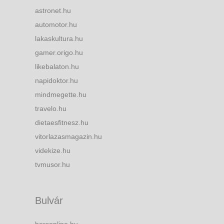
astronet.hu
automotor.hu
lakaskultura.hu
gamer.origo.hu
likebalaton.hu
napidoktor.hu
mindmegette.hu
travelo.hu
dietaesfitnesz.hu
vitorlazasmagazin.hu
videkize.hu
tvmusor.hu
Bulvár