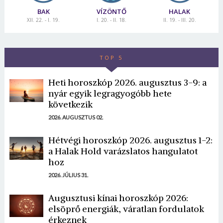
BAK
VÍZÖNTŐ
HALAK
XII. 22. - I. 19.
I. 20. - II. 18.
II. 19. - III. 20.
TOP 5
Heti horoszkóp 2026. augusztus 3-9: a
nyár egyik legragyogóbb hete
következik
2026. AUGUSZTUS 02.
Hétvégi horoszkóp 2026. augusztus 1-2:
a Halak Hold varázslatos hangulatot
hoz
2026. JÚLIUS 31.
Augusztusi kínai horoszkóp 2026:
elsöprő energiák, váratlan fordulatok
érkeznek