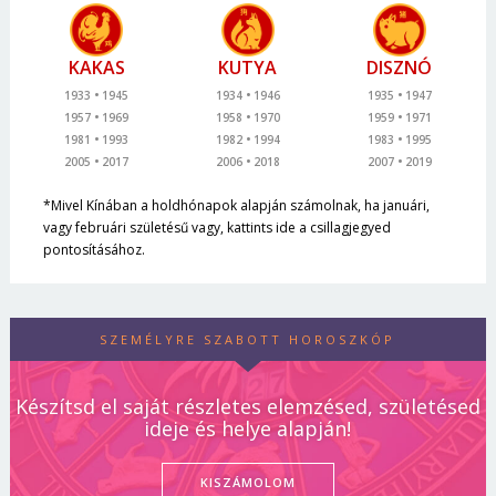
KAKAS
KUTYA
DISZNÓ
1933
1945
1934
1946
1935
1947
1957
1969
1958
1970
1959
1971
1981
1993
1982
1994
1983
1995
2005
2017
2006
2018
2007
2019
*Mivel Kínában a holdhónapok alapján számolnak, ha januári,
vagy februári születésű vagy, kattints ide a csillagjegyed
pontosításához.
SZEMÉLYRE SZABOTT HOROSZKÓP
Készítsd el saját részletes elemzésed, születésed
ideje és helye alapján!
KISZÁMOLOM