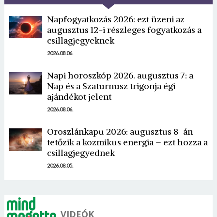
Napfogyatkozás 2026: ezt üzeni az
augusztus 12-i részleges fogyatkozás a
csillagjegyeknek
2026.08.06.
Napi horoszkóp 2026. augusztus 7: a
Borsonline bejelentkezés
Nap és a Szaturnusz trigonja égi
ajándékot jelent
E-mail cím vagy felhasználónév
2026.08.06.
Oroszlánkapu 2026: augusztus 8-án
tetőzik a kozmikus energia – ezt hozza a
Jelszó
csillagjegyednek
2026.08.05.
Mégse
Bejelentkezés
VIDEÓK