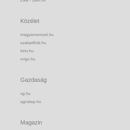
Zala - zaol.hu
Közélet
magyarnemzet.hu
szabadfold.hu
hirtv.hu
origo.hu
Gazdaság
vg.hu
agrokep.hu
Magazin