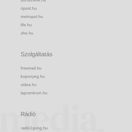
borsonline.hu
ripost.hu
metropol.hu
life.hu
she.hu
Szolgáltatás
freemail.hu
koponyeg.hu
videa.hu
lapcentrum.hu
Rádió
radio1gong.hu