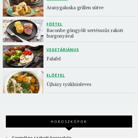
Aranygaluska grillen sütve
FŐÉTEL
Baconbe göngyölt sertésszűz rakott 
burgonyával
VEGETÁRIÁNUS
Falafel
ELŐÉTEL
Újházy tyúkhúsleves
HOROSZKÓPOK
Személyre szabott horoszkóp