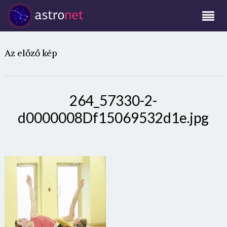
Az előző kép
264_57330-2-
d0000008Df15069532d1e.jpg