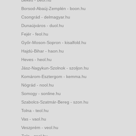
Békés - beol.hu
Borsod-Abaúj-Zemplén - boon.hu
Csongrád - delmagyar.hu
Dunaújváros - duol.hu
Fejér - feol.hu
Győr-Moson-Sopron - kisalfold.hu
Hajdú-Bihar - haon.hu
Heves - heol.hu
Jász-Nagykun-Szolnok - szoljon.hu
Komárom-Esztergom - kemma.hu
Nógrád - nool.hu
Somogy - sonline.hu
Szabolcs-Szatmár-Bereg - szon.hu
Tolna - teol.hu
Vas - vaol.hu
Veszprém - veol.hu