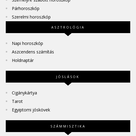
Párhoroszkóp
Szerelmi horoszkóp
ASZTROLÓGIA
Napi horoszkóp
Aszcendens számítás
Holdnaptár
JÓSLÁSOK
Cigánykártya
Tarot
Egyiptomi jóskövek
SZÁMMISZTIKA