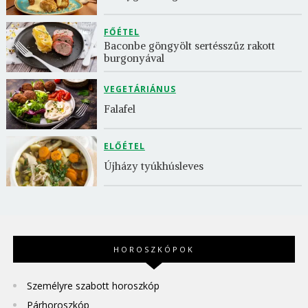
FŐÉTEL
Baconbe göngyölt sertésszűz rakott 
burgonyával
VEGETÁRIÁNUS
Falafel
ELŐÉTEL
Újházy tyúkhúsleves
HOROSZKÓPOK
Személyre szabott horoszkóp
Párhoroszkóp