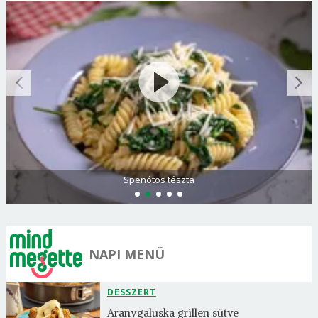
Spenótos tészta
NAPI MENÜ
DESSZERT
Aranygaluska grillen sütve