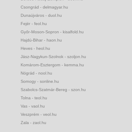
Csongrád - delmagyar.hu
Dunaújváros - duol.hu
Fejér - feol.hu
Győr-Moson-Sopron - kisalfold.hu
Hajdú-Bihar - haon.hu
Heves - heol.hu
Jász-Nagykun-Szolnok - szoljon.hu
Komárom-Esztergom - kemma.hu
Nógrád - nool.hu
Somogy - sonline.hu
Szabolcs-Szatmár-Bereg - szon.hu
Tolna - teol.hu
Vas - vaol.hu
Veszprém - veol.hu
Zala - zaol.hu