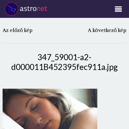
Az előző kép
A következő kép
347_59001-a2-
d000011B452395fec911a.jpg