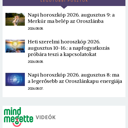
LEGUTÓBBI POSZTOK
Napi horoszkóp 2026. augusztus 9: a
Merkúr ma belép az Oroszlánba
2026.08.08.
Heti szerelmi horoszkóp 2026.
Borsonline bejelentkezés
augusztus 10-16.: a napfogyatkozás
próbára teszi a kapcsolatokat
E-mail cím vagy felhasználónév
2026.08.08.
Napi horoszkóp 2026. augusztus 8: ma
Jelszó
a legerősebb az Oroszlánkapu energiája
2026.08.07.
Mégse
Bejelentkezés
VIDEÓK