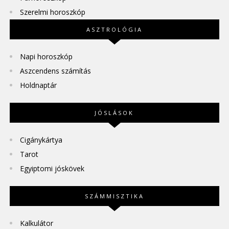
Szerelmi horoszkóp
ASZTROLÓGIA
Napi horoszkóp
Aszcendens számítás
Holdnaptár
JÓSLÁSOK
Cigánykártya
Tarot
Egyiptomi jóskövek
SZÁMMISZTIKA
Kalkulátor