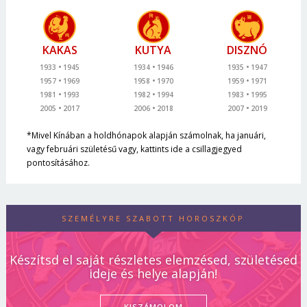
KAKAS
KUTYA
DISZNÓ
1933
1945
1934
1946
1935
1947
1957
1969
1958
1970
1959
1971
1981
1993
1982
1994
1983
1995
2005
2017
2006
2018
2007
2019
*Mivel Kínában a holdhónapok alapján számolnak, ha januári,
vagy februári születésű vagy, kattints ide a csillagjegyed
pontosításához.
SZEMÉLYRE SZABOTT HOROSZKÓP
Készítsd el saját részletes elemzésed, születésed
ideje és helye alapján!
KISZÁMOLOM