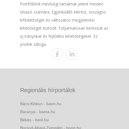
Portfóliónk minőségi tartalmat jelent minden
olvasó számára. Egyedülálló elérést, országos
lefedettséget és változatos megjelenési
lehetőséget biztosít. Folyamatosan keressük az
új irányokat és fejlődési lehetőségeket. Ez
jövőnk záloga.
Regionális hírportálok
Bács-Kiskun - baon.hu
Baranya - bama.hu
Békés - beol.hu
Borsod-Abaúj-Zemplén - boon.hu