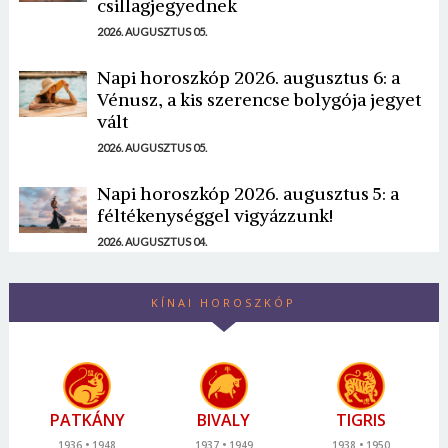
csillagjegyednek
2026. AUGUSZTUS 05.
Napi horoszkóp 2026. augusztus 6: a
Vénusz, a kis szerencse bolygója jegyet
vált
2026. AUGUSZTUS 05.
Napi horoszkóp 2026. augusztus 5: a
féltékenységgel vigyázzunk!
2026. AUGUSZTUS 04.
KÍNAI HOROSZKÓP
PATKÁNY
BIVALY
TIGRIS
1936
1948
1937
1949
1938
1950