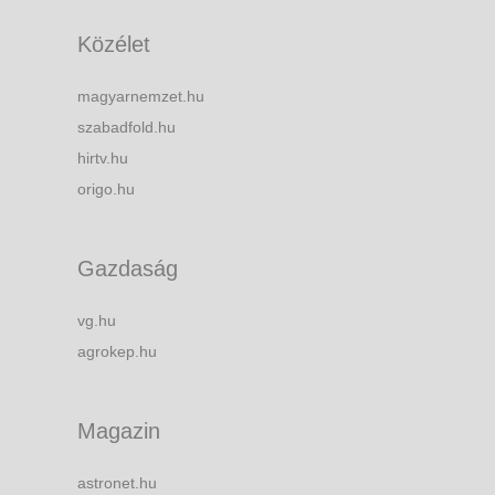
Közélet
magyarnemzet.hu
szabadfold.hu
hirtv.hu
origo.hu
Gazdaság
vg.hu
agrokep.hu
Magazin
astronet.hu