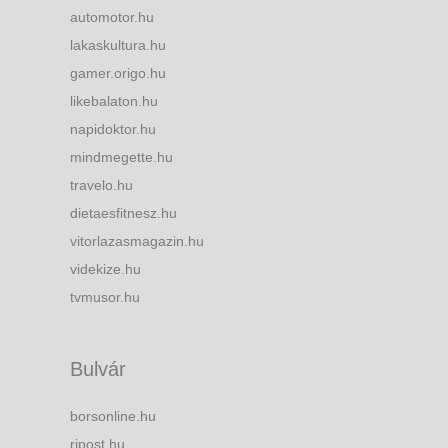
automotor.hu
lakaskultura.hu
gamer.origo.hu
likebalaton.hu
napidoktor.hu
mindmegette.hu
travelo.hu
dietaesfitnesz.hu
vitorlazasmagazin.hu
videkize.hu
tvmusor.hu
Bulvár
borsonline.hu
ripost.hu