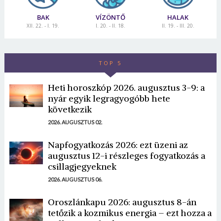
BAK
VÍZÖNTŐ
HALAK
XII. 22. - I. 19.
I. 20. - II. 18.
II. 19. - III. 20.
TOP 5
Heti horoszkóp 2026. augusztus 3-9: a
nyár egyik legragyogóbb hete
következik
2026. AUGUSZTUS 02.
Napfogyatkozás 2026: ezt üzeni az
augusztus 12-i részleges fogyatkozás a
csillagjegyeknek
2026. AUGUSZTUS 06.
Oroszlánkapu 2026: augusztus 8-án
tetőzik a kozmikus energia – ezt hozza a