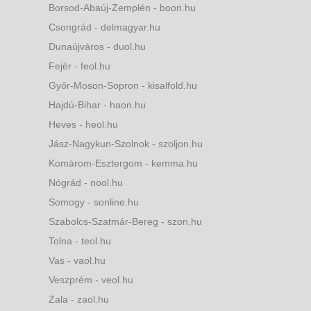
Borsod-Abaúj-Zemplén - boon.hu
Csongrád - delmagyar.hu
Dunaújváros - duol.hu
Fejér - feol.hu
Győr-Moson-Sopron - kisalfold.hu
Hajdú-Bihar - haon.hu
Heves - heol.hu
Jász-Nagykun-Szolnok - szoljon.hu
Komárom-Esztergom - kemma.hu
Nógrád - nool.hu
Somogy - sonline.hu
Szabolcs-Szatmár-Bereg - szon.hu
Tolna - teol.hu
Vas - vaol.hu
Veszprém - veol.hu
Zala - zaol.hu