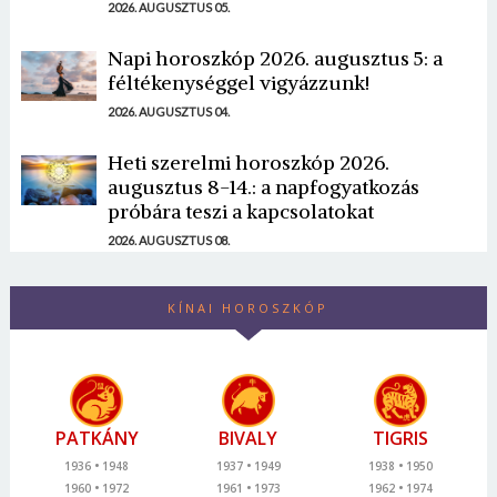
2026. AUGUSZTUS 05.
Napi horoszkóp 2026. augusztus 5: a
féltékenységgel vigyázzunk!
2026. AUGUSZTUS 04.
Heti szerelmi horoszkóp 2026.
augusztus 8-14.: a napfogyatkozás
próbára teszi a kapcsolatokat
2026. AUGUSZTUS 08.
KÍNAI HOROSZKÓP
PATKÁNY
BIVALY
TIGRIS
1936
1948
1937
1949
1938
1950
1960
1972
1961
1973
1962
1974