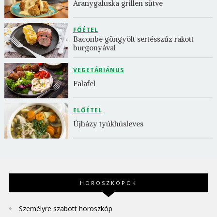
Aranygaluska grillen sütve
FŐÉTEL
Baconbe göngyölt sertésszűz rakott 
burgonyával
VEGETÁRIÁNUS
Falafel
ELŐÉTEL
Újházy tyúkhúsleves
HOROSZKÓPOK
Személyre szabott horoszkóp