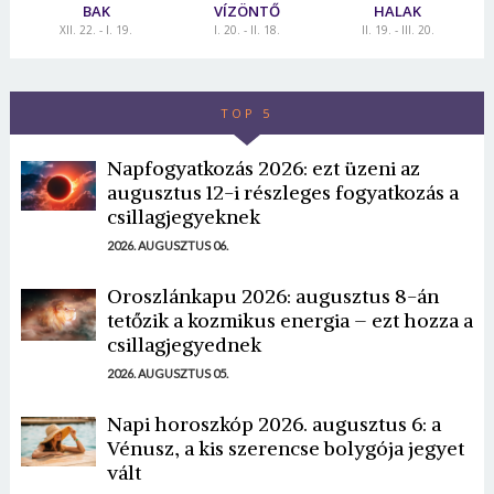
BAK
VÍZÖNTŐ
HALAK
XII. 22. - I. 19.
I. 20. - II. 18.
II. 19. - III. 20.
TOP 5
Napfogyatkozás 2026: ezt üzeni az
augusztus 12-i részleges fogyatkozás a
csillagjegyeknek
2026. AUGUSZTUS 06.
Oroszlánkapu 2026: augusztus 8-án
tetőzik a kozmikus energia – ezt hozza a
csillagjegyednek
2026. AUGUSZTUS 05.
Napi horoszkóp 2026. augusztus 6: a
Vénusz, a kis szerencse bolygója jegyet
vált