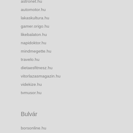
astronet.hu
automotor.hu
lakaskultura.hu
gamer.origo.hu
likebalaton.hu
napidoktor.hu
mindmegette.hu
travelo.hu
dietaesfitnesz.hu
vitorlazasmagazin.hu
videkize.hu
tvmusor.hu
Bulvár
borsonline.hu