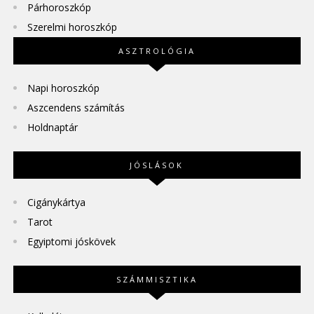
Párhoroszkóp
Szerelmi horoszkóp
ASZTROLÓGIA
Napi horoszkóp
Aszcendens számítás
Holdnaptár
JÓSLÁSOK
Cigánykártya
Tarot
Egyiptomi jóskövek
SZÁMMISZTIKA