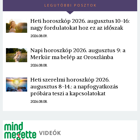
LEGUTÓBBI POSZTOK
Heti horoszkóp 2026. augusztus 10-16:
nagy fordulatokat hoz ez az időszak
2026.08.09.
Napi horoszkóp 2026. augusztus 9: a
Borsonline bejelentkezés
Merkúr ma belép az Oroszlánba
E-mail cím vagy felhasználónév
2026.08.08.
Heti szerelmi horoszkóp 2026.
augusztus 8-14.: a napfogyatkozás
Jelszó
próbára teszi a kapcsolatokat
2026.08.08.
Mégse
Bejelentkezés
VIDEÓK