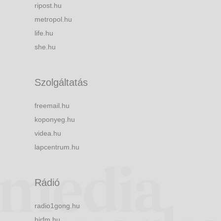
ripost.hu
metropol.hu
life.hu
she.hu
Szolgáltatás
freemail.hu
koponyeg.hu
videa.hu
lapcentrum.hu
Rádió
radio1gong.hu
hirfm.hu