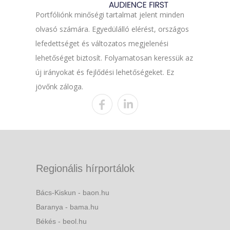
Portfóliónk minőségi tartalmat jelent minden
olvasó számára. Egyedülálló elérést, országos
lefedettséget és változatos megjelenési
lehetőséget biztosít. Folyamatosan keressük az
új irányokat és fejlődési lehetőségeket. Ez
jövőnk záloga.
Regionális hírportálok
Bács-Kiskun - baon.hu
Baranya - bama.hu
Békés - beol.hu