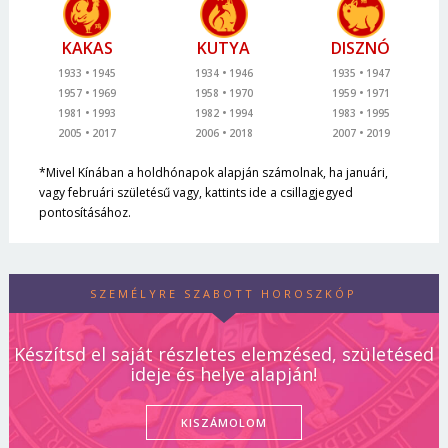
KAKAS
KUTYA
DISZNÓ
1933
1945
1934
1946
1935
1947
1957
1969
1958
1970
1959
1971
1981
1993
1982
1994
1983
1995
2005
2017
2006
2018
2007
2019
*Mivel Kínában a holdhónapok alapján számolnak, ha januári,
vagy februári születésű vagy, kattints ide a csillagjegyed
pontosításához.
SZEMÉLYRE SZABOTT HOROSZKÓP
Készítsd el saját részletes elemzésed, születésed
ideje és helye alapján!
KISZÁMOLOM