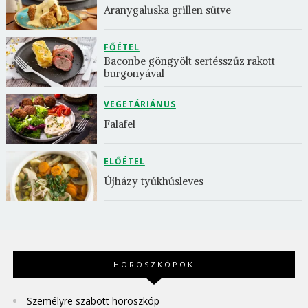
Aranygaluska grillen sütve
FŐÉTEL
Baconbe göngyölt sertésszűz rakott 
burgonyával
VEGETÁRIÁNUS
Falafel
ELŐÉTEL
Újházy tyúkhúsleves
HOROSZKÓPOK
Személyre szabott horoszkóp