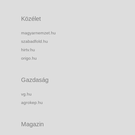
Közélet
magyarnemzet.hu
szabadfold.hu
hirtv.hu
origo.hu
Gazdaság
vg.hu
agrokep.hu
Magazin