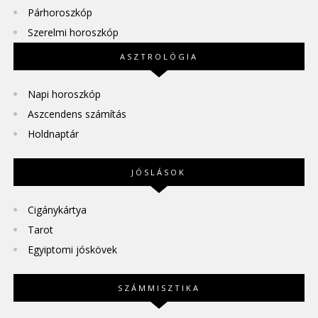
Párhoroszkóp
Szerelmi horoszkóp
ASZTROLÓGIA
Napi horoszkóp
Aszcendens számítás
Holdnaptár
JÓSLÁSOK
Cigánykártya
Tarot
Egyiptomi jóskövek
SZÁMMISZTIKA