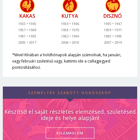
KAKAS
KUTYA
DISZNÓ
1933
1945
1934
1946
1935
1947
1957
1969
1958
1970
1959
1971
1981
1993
1982
1994
1983
1995
2005
2017
2006
2018
2007
2019
*Mivel Kínában a holdhónapok alapján számolnak, ha januári,
vagy februári születésű vagy, kattints ide a csillagjegyed
pontosításához.
SZEMÉLYRE SZABOTT HOROSZKÓP
Készítsd el saját részletes elemzésed, születésed
ideje és helye alapján!
KISZÁMOLOM