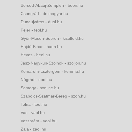
Borsod-Abaúj-Zemplén - boon.hu
Csongrád - delmagyar.hu
Dunaújváros - duol.hu
Fejér - feol.hu
Győr-Moson-Sopron - kisalfold.hu
Hajdú-Bihar - haon.hu
Heves - heol.hu
Jász-Nagykun-Szolnok - szoljon.hu
Komárom-Esztergom - kemma.hu
Nógrád - nool.hu
Somogy - sonline.hu
Szabolcs-Szatmár-Bereg - szon.hu
Tolna - teol.hu
Vas - vaol.hu
Veszprém - veol.hu
Zala - zaol.hu