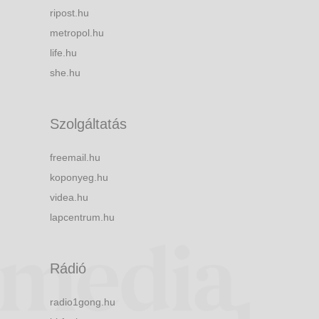
ripost.hu
metropol.hu
life.hu
she.hu
Szolgáltatás
freemail.hu
koponyeg.hu
videa.hu
lapcentrum.hu
Rádió
radio1gong.hu