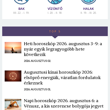
BAK
VÍZÖNTŐ
HALAK
XII. 22. - I. 19.
I. 20. - II. 18.
II. 19. - III. 20.
TOP 5
Heti horoszkóp 2026. augusztus 3-9: a
nyár egyik legragyogóbb hete
következik
2026. AUGUSZTUS 02.
Augusztusi kínai horoszkóp 2026:
elsöprő energiák, váratlan fordulatok
érkeznek
2026. AUGUSZTUS 01.
Napi horoszkóp 2026. augusztus 6: a
Vénusz, a kis szerencse bolygója jegyet