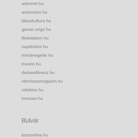
astronet.hu
automotor.hu
lakaskultura.hu
gamer.origo.hu
likebalaton.hu
napidoktor.hu
mindmegette.hu
travelo.hu
dietaesfitnesz.hu
vitorlazasmagazin.hu
videkize.hu
tvmusor.hu
Bulvár
borsonline.hu