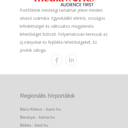
Portfóliónk minőségi tartalmat jelent minden
olvasó számára. Egyedülálló elérést, országos
lefedettséget és változatos megjelenési
lehetőséget biztosít. Folyamatosan keressük az
új irányokat és fejlődési lehetőségeket. Ez
jövőnk záloga.
Regionális hírportálok
Bács-Kiskun - baon.hu
Baranya - bama.hu
Békés - beol.hu