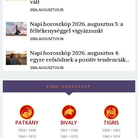
vált
2026. AUGUSZTUS 05.
Napi horoszkóp 2026. augusztus 5: a
féltékenységgel vigyázzunk!
2026. AUGUSZTUS 04.
Napi horoszkóp 2026. augusztus 4:
egyre erősödnek a pozitív tendenciák...
2026. AUGUSZTUS 03.
KÍNAI HOROSZKÓP
PATKÁNY
BIVALY
TIGRIS
1936
1948
1937
1949
1938
1950
1960
1972
1961
1973
1962
1974