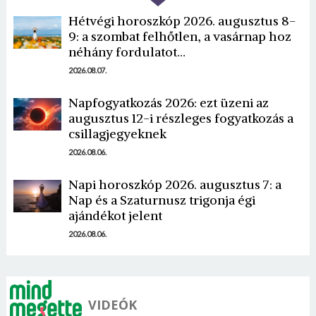
Hétvégi horoszkóp 2026. augusztus 8-
9: a szombat felhőtlen, a vasárnap hoz
néhány fordulatot…
2026.08.07.
Napfogyatkozás 2026: ezt üzeni az
Borsonline bejelentkezés
augusztus 12-i részleges fogyatkozás a
csillagjegyeknek
E-mail cím vagy felhasználónév
2026.08.06.
Napi horoszkóp 2026. augusztus 7: a
Nap és a Szaturnusz trigonja égi
Jelszó
ajándékot jelent
2026.08.06.
Mégse
Bejelentkezés
VIDEÓK