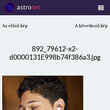
Az előző kép
A következő kép
892_79612-x2-
d0000131E998b74f386a3.jpg