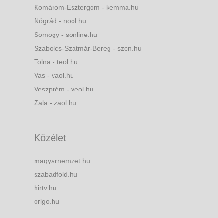
Komárom-Esztergom - kemma.hu
Nógrád - nool.hu
Somogy - sonline.hu
Szabolcs-Szatmár-Bereg - szon.hu
Tolna - teol.hu
Vas - vaol.hu
Veszprém - veol.hu
Zala - zaol.hu
Közélet
magyarnemzet.hu
szabadfold.hu
hirtv.hu
origo.hu