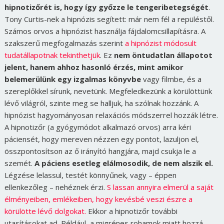
hipnotizőrét is, hogy így győzze le tengeribetegségét
.
Tony Curtis-nek a hipnózis segített: már nem fél a repüléstől.
Számos orvos a hipnózist használja fájdalomcsillapításra. A
szakszerű megfogalmazás szerint
a hipnózist módosult
tudatállapotnak tekinthetjük
. Ez
nem öntudatlan állapotot
jelent, hanem ahhoz hasonló érzés, mint amikor
belemerülünk egy izgalmas könyvbe
vagy filmbe, és a
szereplőkkel sírunk, nevetünk. Megfeledkezünk a körülöttünk
lévő világról, szinte meg se halljuk, ha szólnak hozzánk. A
hipnózist hagyományosan relaxációs módszerrel hozzák létre.
A hipnotizőr (a gyógymódot alkalmazó orvos) arra kéri
páciensét, hogy mereven nézzen egy pontot, lazuljon el,
összpontosítson az ő irányító hangjára, majd csukja le a
szemét.
A páciens esetleg elálmosodik, de nem alszik el.
Légzése lelassul, testét könnyűnek, vagy – éppen
ellenkezőleg – nehéznek érzi.
S lassan annyira elmerül a saját
élményeiben, emlékeiben, hogy kevésbé veszi észre a
körülötte lévő dolgokat.
Ekkor a hipnotizőr további
utasításokat ad. Például, a migrénes rohamok miatt hozzá