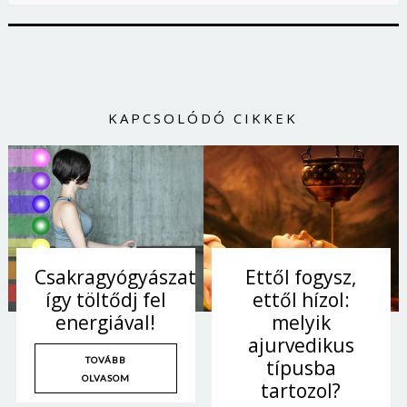
KAPCSOLÓDÓ CIKKEK
Csakragyógyászat:
Ettől fogysz,
így töltődj fel
ettől hízol:
energiával!
melyik
ajurvedikus
TOVÁBB
típusba
OLVASOM
tartozol?