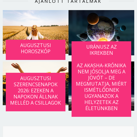
AJÁNLOTT TARTALMAK
AUGUSZTUSI
URÁNUSZ AZ
HOROSZKÓP
IKREKBEN
AZ AKASHA-KRÓNIKA
NEM JÓSOLJA MEG A
JÖVŐT – DE
AUGUSZTUSI
MEGMUTATJA, MIÉRT
SZERENCSENAPOK
ISMÉTLŐDNEK
2026: EZEKEN A
UGYANAZOK A
NAPOKON ÁLLNAK
HELYZETEK AZ
MELLÉD A CSILLAGOK
ÉLETÜNKBEN