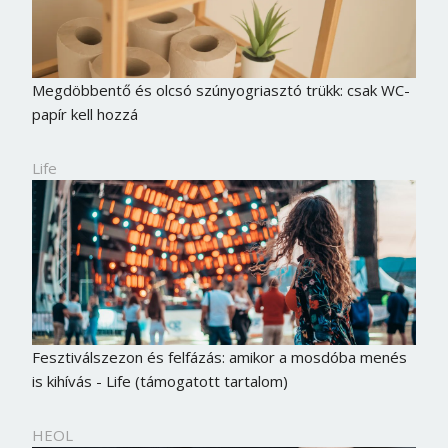
Megdöbbentő és olcsó szúnyogriasztó trükk: csak WC-
papír kell hozzá
Life
Fesztiválszezon és felfázás: amikor a mosdóba menés
is kihívás - Life (támogatott tartalom)
HEOL