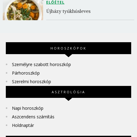
ELŐÉTEL
Újházy tyúkhúsleves
HOROSZKÓPOK
Személyre szabott horoszkóp
Párhoroszkóp
Szerelmi horoszkóp
ASZTROLÓGIA
Napi horoszkóp
Aszcendens számítás
Holdnaptár