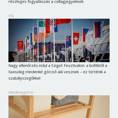
részleges fogyatkozás a csillagjegyeknek
VG
Nagy ellenőrzés indul a Sziget Fesztiválon: a büféktől a
taxisokig mindenkit górcső alá vesznek – ez történik a
szabályszegőkkel
Mindmegette