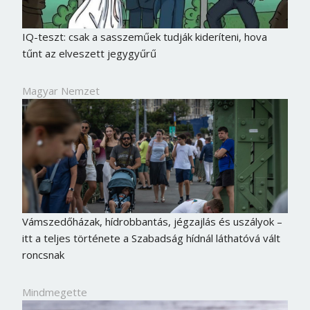
IQ-teszt: csak a sasszeműek tudják kideríteni, hova
tűnt az elveszett jegygyűrű
Magyar Nemzet
Vámszedőházak, hídrobbantás, jégzajlás és uszályok –
itt a teljes története a Szabadság hídnál láthatóvá vált
roncsnak
Mindmegette