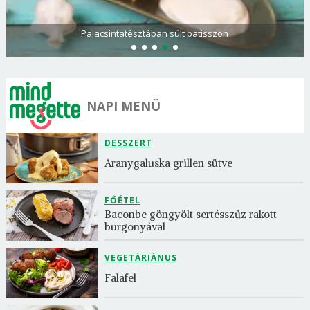
Palacsintatésztában sült patisszon
NAPI MENÜ
DESSZERT
Aranygaluska grillen sütve
FŐÉTEL
Baconbe göngyölt sertésszűz rakott 
burgonyával
VEGETÁRIÁNUS
Falafel