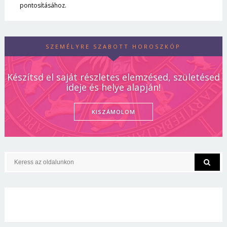
pontosításához.
SZEMÉLYRE SZABOTT HOROSZKÓP
Készítsd el saját részletes elemzésed, születésed
ideje és helye alapján!
KISZÁMOLOM