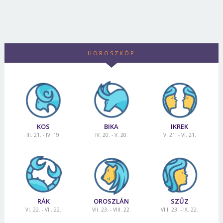
HOROSZKÓP
KOS
BIKA
IKREK
III. 21. - IV. 19.
IV. 20. - V. 20.
V. 21. - VI. 21.
Borsonline bejelentkezés
E-mail cím vagy felhasználónév
RÁK
OROSZLÁN
SZŰZ
VI. 22. - VII. 22.
VII. 23. - VIII. 22.
VIII. 23. - IX. 22.