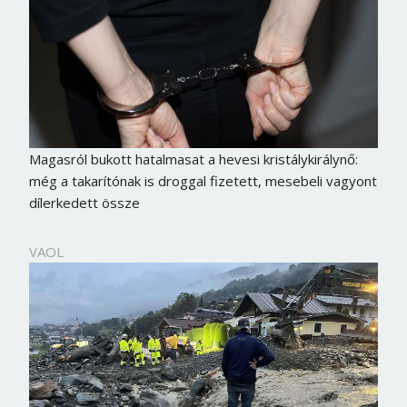
Magasról bukott hatalmasat a hevesi kristálykirálynő:
még a takarítónak is droggal fizetett, mesebeli vagyont
dílerkedett össze
VAOL