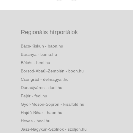
Regionális hírportálok
Bács-Kiskun - baon.hu
Baranya - bama.hu
Békés - beol.hu
Borsod-Abaúj-Zemplén - boon.hu
Csongrád - delmagyar.hu
Dunaújváros - duol.hu
Fejér - feol.hu
Győr-Moson-Sopron - kisalfold.hu
Hajdú-Bihar - haon.hu
Heves - heol.hu
Jász-Nagykun-Szolnok - szoljon.hu