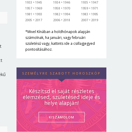
1933
1945
1934
1946
1935
1947
1957
1969
1958
1970
1959
1971
1981
1993
1982
1994
1983
1995
2005
2017
2006
2018
2007
2019
*Mivel Kínában a holdhónapok alapján
számolnak, ha januári, vagy februári
születésű vagy, kattints ide a csillagjegyed
t
pontosításához.
tt
SZEMÉLYRE SZABOTT HOROSZKÓP
ékű
Készítsd el saját részletes
elemzésed, születésed ideje és
helye alapján!
KISZÁMOLOM