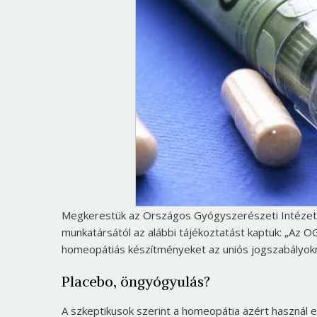
Megkerestük az Országos Gyógyszerészeti Intézete
munkatársától az alábbi tájékoztatást kaptuk: „Az OG
homeopátiás készítményeket az uniós jogszabályokn
Placebo, öngyógyulás?
A szkeptikusok szerint a homeopátia azért használ e