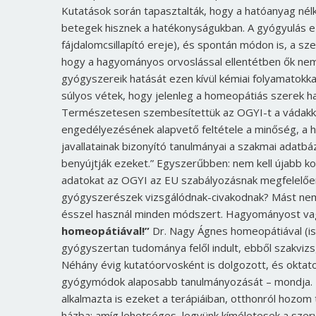
Kutatások során tapasztalták, hogy a hatóanyag nélkü
betegek hisznek a hatékonyságukban. A gyógyulás eze
fájdalomcsillapító ereje), és spontán módon is, a 
hogy a hagyományos orvoslással ellentétben ők ne
gyógyszereik hatását ezen kívül kémiai folyamatokka
súlyos vétek, hogy jelenleg a homeopátiás szerek h
Természetesen szembesítettük az OGYI-t a vádakka
engedélyezésének alapvető feltétele a minőség, a 
javallatainak bizonyító tanulmányai a szakmai adat
benyújtják ezeket.” Egyszerűbben: nem kell újabb kont
adatokat az OGYI az EU szabályozásnak megfelelően 
gyógyszerészek vizsgálódnak-civakodnak? Mást nemig
ésszel használ minden módszert. Hagyományost vagy
homeopátiával!”
Dr. Nagy Ágnes homeopátiával (is
gyógyszertan tudománya felől indult, ebből szakvi
Néhány évig kutatóorvosként is dolgozott, és oktat
gyógymódok alaposabb tanulmányozását – mondja. 
alkalmazta is ezeket a terápiáiban, otthonról hozom 
házba: amíg lehetséges, legyünk kíméletesek a sze