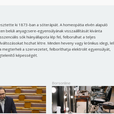
sztette ki 1873-ban a sóterápiát. A homeopátia elvén alapuló
ten belüli anyagcsere-egyensúlyának visszaállítását kívánta
szenciális sók hiányállapota lép fel, felborulhat a teljes
áltozásokat hozhat létre. Minden heveny vagy krónikus idegi, lelk
megterheli a szervezetet, felboríthatja elektrolit egyensúlyát,
gtelenítő képességét.
Borsonline