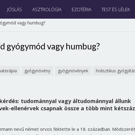
JÓSLÁS
ASZTROLÓGIA
EZOTÉRIA
TEST ÉS LÉLEK
gyógymód vagy humbug?
líd gyógymód vagy humbug?
aterápia
gyógynövény
gyógynövények
holisztikus gyógyítá
kérdés: tudománnyal vagy áltudománnyal állunk
vek-ellenérvek csapnak össze a több mint kétszáz
mann nevű német orvos fektette le a 18. században. Módszeré