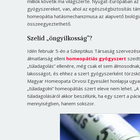
milliók követik ma világszerte. Nyugat-Európában a
gyógyszereket, van, ahol az egészségbiztosítás tá
homeopátia hatásmechanizmusa az alapvető biológiai,
összeegyeztethető.
Szelíd „öngyilkosság”?
Idén február 5-én a Szkeptikus Társaság szervezés
álmatlanság elleni
homeopátiás gyógyszert
szedte
„túladagolás” ellenére, még csak el sem álmosodnak, 
lakosságot, és ehhez a szert gyógyszerként törzsk
Magyar Homeopata Orvosi Egyesület honlapja ugyan
„túladagolni” homeopátiás szert eleve nem lehet. „
túladagolásáról akkor beszélünk, ha egy szert a pá
mennyiségben, hanem sokszor.