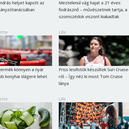
drás helyet kapott az
Meztelenül vág hajat a 21 éves
ányzótanácsában
fodrásznő – művészetnek tartja, a
szomszédok viszont kiakadtak
ette
Life
-termék könnyen a nyár
Friss lesifotók készültek Suri Cruise
b konyhai slágere lehet
ról – Így néz ki most Tom Cruise
lánya
ette
Life