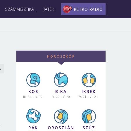
SZÁMMISZTIKA
JÁTÉK
RETRO RÁDIÓ
HOROSZKÓP
s
KOS
BIKA
IKREK
III. 21. - IV. 19.
IV. 20. - V. 20.
V. 21. - VI. 21.
t
RÁK
OROSZLÁN
SZŰZ