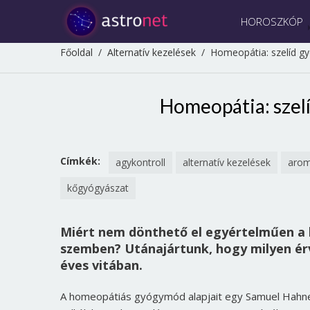
HOROSZKÓP
Főoldal
/
Alternatív kezelések
/
Homeopátia: szelíd 
Homeopátia: sze
Címkék:
agykontroll
alternatív kezelések
arom
kőgyógyászat
Miért nem dönthető el egyértelműen a 
szemben? Utánajártunk, hogy milyen ér
éves vitában.
A homeopátiás gyógymód alapjait egy Samuel Hahne