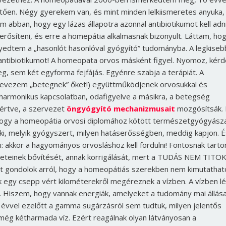
en. Négy gyerekem van, és mint minden lelkiismeretes anyuka,
bban, hogy egy lázas állapotra azonnal antibiotikumot kell adni
rősíteni, és erre a homepátia alkalmasnak bizonyult. Láttam, ho
élyedtem a „hasonlót hasonlóval gyógyító” tudományba. A legkiseb
ntibiotikumot! A homeopata orvos másként figyel. Nyomoz, kérd
eg, sem két egyforma fejfájás. Egyénre szabja a terápiát. A
 nevezem „betegnek” őket!) együttműködjenek orvosukkal és
armonikus kapcsolatban, odafigyelve a másikra, a betegség
gértve, a szervezet
öngyógyító mechanizmusait
mozgósítsák. 
 hogy a homeopátia orvosi diplomához kötött természetgyógyásza
, melyik gyógyszert, milyen hatáserősségben, meddig kapjon. É
i: akkor a hagyományos orvosláshoz kell fordulni! Fontosnak tart
reteinek bővítését, annak korrigálását, mert a TUDÁS NEM TITOK
 mit gondolok arról, hogy a homeopátiás szerekben nem kimutathat
Borsonline bejelentkezés
ák egy csepp vért kilométerekről megéreznek a vízben. A vízben l
. Hiszem, hogy vannak energiák, amelyeket a tudomány mai állás
E-mail cím vagy felhasználónév
 évvel ezelőtt a gamma sugárzásról sem tudtuk, milyen jelentős
még kétharmada víz. Ezért reagálnak olyan látványosan a