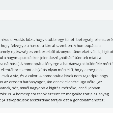
Jelszó
Mégse
Bejelentkezés
ikus orvoslás közt, hogy utóbbi egy tünet, betegség ellenszeré
, hogy felvegye a harcot a kórral szemben. A homeopátia a
, amely egészséges emberekből bizonyos tüneteket vált ki, higíto
ául a hagymapucoláskor jelentkező „náthás” tünetek miatt a
a náthára.) A homeopátia lényege a hatóanyagok különféle mért
z ellentábor szerint a hígítás olyan mértékű, hogy a megjelölt
sak a víz, és a cukor. A homeopátia hívek nem tagadják, hogy
i az eredeti hatóanyagot, ám ennek ellenére úgy vélik, „az
hatnak, sőt, minél nagyobb a hígítás mértéke, annál jobban.
zás” is. A homeopata tanok szerint ez megváltoztatja az anyag
t (A szkeptikusok abszurdnak tartják ezt a gondolatmenetet.)