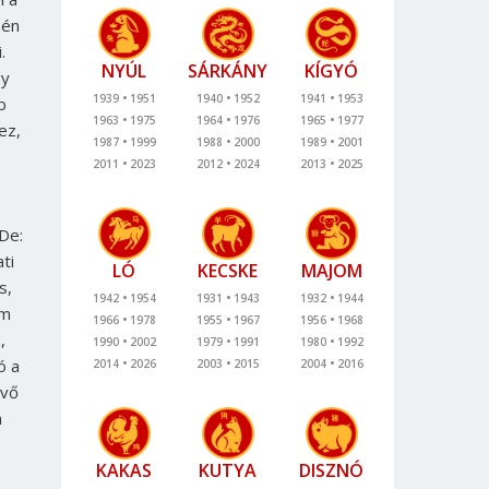
 én
.
NYÚL
SÁRKÁNY
KÍGYÓ
gy
1939
1951
1940
1952
1941
1953
b
1963
1975
1964
1976
1965
1977
ez,
1987
1999
1988
2000
1989
2001
2011
2023
2012
2024
2013
2025
De:
ti
LÓ
KECSKE
MAJOM
s,
1942
1954
1931
1943
1932
1944
om
1966
1978
1955
1967
1956
1968
,
1990
2002
1979
1991
1980
1992
ó a
2014
2026
2003
2015
2004
2016
évő
a
KAKAS
KUTYA
DISZNÓ