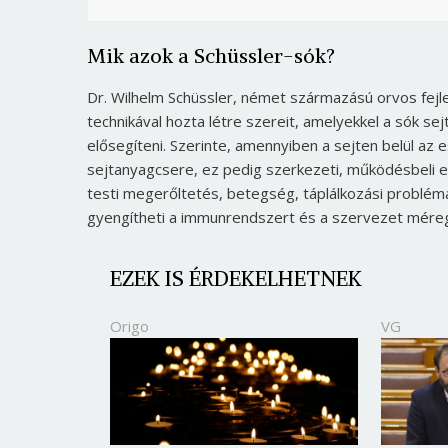
Mik azok a Schüssler-sók?
Dr. Wilhelm Schüssler, német származású orvos fejle
technikával hozta létre szereit, amelyekkel a sók sej
elősegíteni. Szerinte, amennyiben a sejten belül az es
sejtanyagcsere, ez pedig szerkezeti, működésbeli elv
testi megerőltetés, betegség, táplálkozási probléma 
gyengítheti a immunrendszert és a szervezet mére
EZEK IS ÉRDEKELHETNEK
Origo
VG