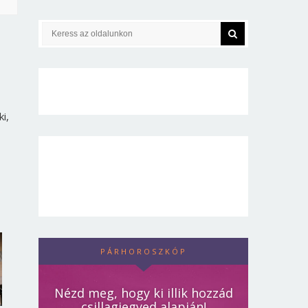
i,
PÁRHOROSZKÓP
Nézd meg, hogy ki illik hozzád
csillagjegyed alapján!