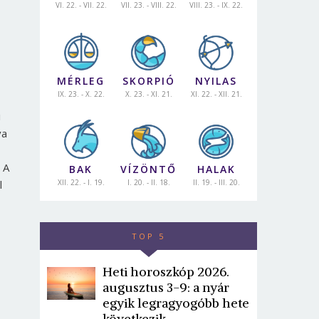
VI. 22. - VII. 22.
VII. 23. - VIII. 22.
VIII. 23. - IX. 22.
MÉRLEG
SKORPIÓ
NYILAS
IX. 23. - X. 22.
X. 23. - XI. 21.
XI. 22. - XII. 21.
i
va
 A
BAK
VÍZÖNTŐ
HALAK
XII. 22. - I. 19.
I. 20. - II. 18.
II. 19. - III. 20.
l
TOP 5
Heti horoszkóp 2026.
augusztus 3-9: a nyár
egyik legragyogóbb hete
következik