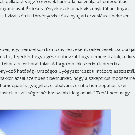
z alapellátást végző orvosok harmada használja a homeopátiás
mogatásával. Érdekes tények ezek annak viszonylatában, hogy a
 fizikai, kémiai törvényekkel és a nyugati orvoslással nehezen
ében, egy nemzetközi kampány részeként, önkéntesek csoportja
k be, fejenként egy egész dobozzal, hogy demonstrálják, a dur
tehát a szer hatástalan. A forgalmazók szerintük átverik a
önyvező hatóság (Országos Gyógyszerészeti Intézet) asszisztál.
akkor azzal szembesít bennünket, hogy a szkeptikus módszerre
A homeopátiás gyógyítás szabályai szerint a homeopátiás szer
ciensnek a szükségesnél hosszabb ideig adunk.” Tehát nem nagy