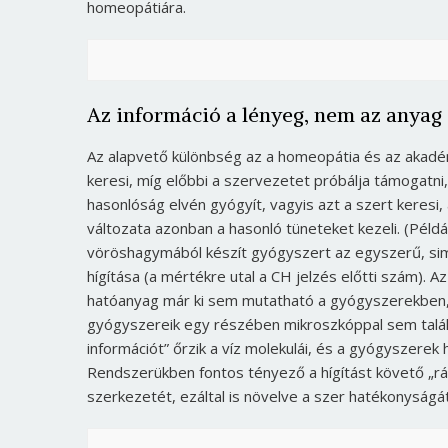
homeopátiára.
Az információ a lényeg, nem az anyag
Az alapvető különbség az a homeopátia és az akadém
keresi, míg előbbi a szervezetet próbálja támogatni
hasonlóság elvén gyógyít, vagyis azt a szert keresi
változata azonban a hasonló tüneteket kezeli. (Péld
vöröshagymából készít gyógyszert az egyszerű, sim
hígítása (a mértékre utal a CH jelzés előtti szám). A
hatóanyag már ki sem mutatható a gyógyszerekben, c
gyógyszereik egy részében mikroszkóppal sem találn
információt” őrzik a víz molekulái, és a gyógyszerek 
Rendszerükben fontos tényező a hígítást követő „rá
szerkezetét, ezáltal is növelve a szer hatékonyságá