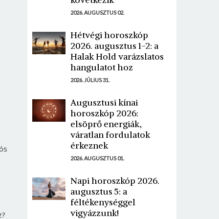
2026. AUGUSZTUS 02.
Hétvégi horoszkóp
2026. augusztus 1-2: a
Halak Hold varázslatos
hangulatot hoz
2026. JÚLIUS 31.
Augusztusi kínai
horoszkóp 2026:
elsöprő energiák,
váratlan fordulatok
érkeznek
iós
2026. AUGUSZTUS 01.
Napi horoszkóp 2026.
augusztus 5: a
féltékenységgel
vigyázzunk!
z?