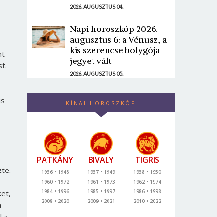
2026. AUGUSZTUS 04.
Napi horoszkóp 2026.
augusztus 6: a Vénusz, a
kis szerencse bolygója
nt
jegyet vált
t.
2026. AUGUSZTUS 05.
is
KÍNAI HOROSZKÓP
PATKÁNY
BIVALY
TIGRIS
te.
1936
1948
1937
1949
1938
1950
1960
1972
1961
1973
1962
1974
1984
1996
1985
1997
1986
1998
et,
2008
2020
2009
2021
2010
2022
a
l a