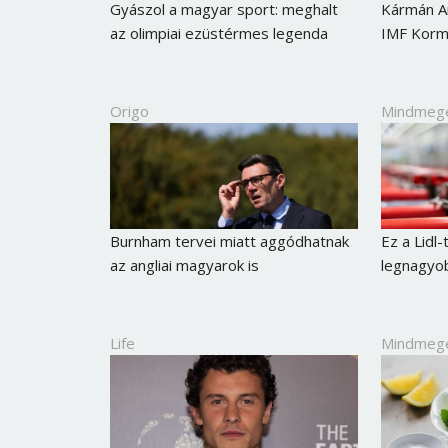
Gyászol a magyar sport: meghalt
Kármán An
az olimpiai ezüstérmes legenda
IMF Korm
Origo
Mindmeg
Burnham tervei miatt aggódhatnak
Ez a Lidl
az angliai magyarok is
legnagyob
Life
Mindmeg