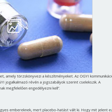
t, amely törzskönyvezi a készítményeket. Az OGYI kommunikác
YI jogalkalmazó révén a jogszabályok szerint cselekszik. A
ak megfelelően engedélyezni kell”.
gyes embereknek, mert placebo-hatást vált ki. Hogy mit jelent e