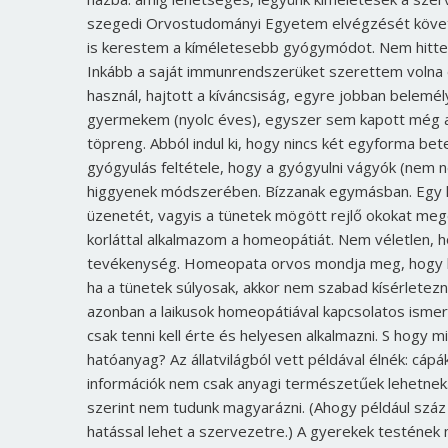
szegedi Orvostudományi Egyetem elvégzését követő
is kerestem a kíméletesebb gyógymódot. Nem hittem a
Inkább a saját immunrendszerüket szerettem volna e
használ, hajtott a kíváncsiság, egyre jobban belem
gyermekem (nyolc éves), egyszer sem kapott még a
töpreng. Abból indul ki, hogy nincs két egyforma bet
gyógyulás feltétele, hogy a gyógyulni vágyók (nem
higgyenek módszerében. Bízzanak egymásban. Egy h
üzenetét, vagyis a tünetek mögött rejlő okokat me
korláttal alkalmazom a homeopátiát. Nem véletlen,
tevékenység. Homeopata orvos mondja meg, hogy ki
ha a tünetek súlyosak, akkor nem szabad kísérletezn
azonban a laikusok homeopátiával kapcsolatos isme
csak tenni kell érte és helyesen alkalmazni. S hogy
hatóanyag? Az állatvilágból vett példával élnék: cáp
információk nem csak anyagi természetűek lehetnek
szerint nem tudunk magyarázni. (Ahogy például száz
hatással lehet a szervezetre.) A gyerekek testének 