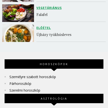
VEGETÁRIÁNUS
Falafel
ELŐÉTEL
Újházy tyúkhúsleves
HOROSZKÓPOK
Személyre szabott horoszkóp
Párhoroszkóp
Szerelmi horoszkóp
ASZTROLÓGIA