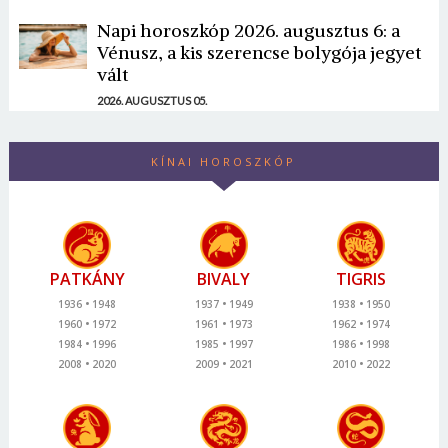
Napi horoszkóp 2026. augusztus 6: a
Vénusz, a kis szerencse bolygója jegyet
vált
2026. AUGUSZTUS 05.
KÍNAI HOROSZKÓP
PATKÁNY
BIVALY
TIGRIS
1936
1948
1937
1949
1938
1950
1960
1972
1961
1973
1962
1974
1984
1996
1985
1997
1986
1998
2008
2020
2009
2021
2010
2022