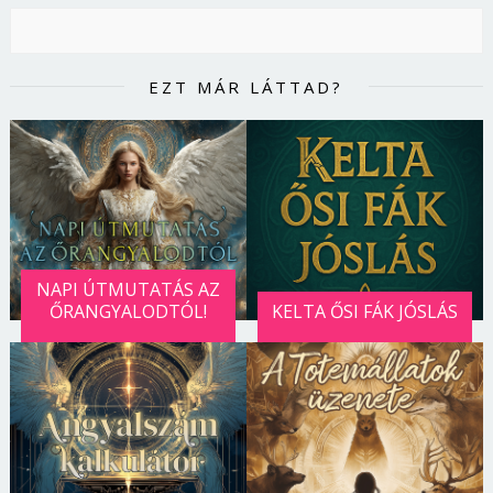
EZT MÁR LÁTTAD?
NAPI ÚTMUTATÁS AZ
ŐRANGYALODTÓL!
KELTA ŐSI FÁK JÓSLÁS
Borsonline bejelentkezés
E-mail cím vagy felhasználónév