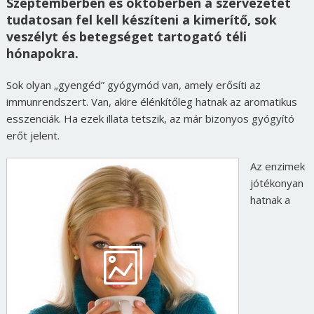
Szeptemberben és októberben a szervezetet
tudatosan fel kell készíteni a kimerítő, sok
veszélyt és betegséget tartogató téli
hónapokra.
Sok olyan „gyengéd” gyógymód van, amely erősíti az
immunrendszert. Van, akire élénkítőleg hatnak az aromatikus
esszenciák. Ha ezek illata tetszik, az már bizonyos gyógyító
erőt jelent.
Az enzimek
jótékonyan
hatnak a