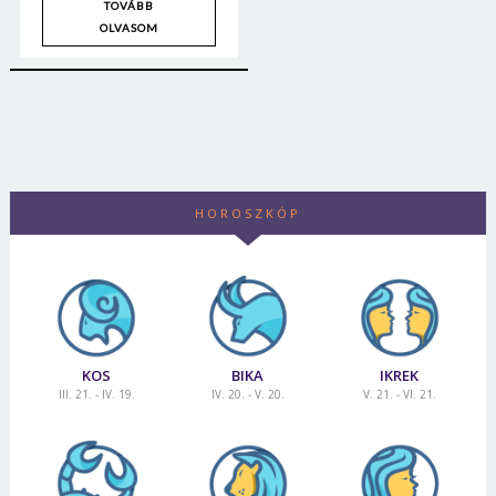
TOVÁBB
OLVASOM
HOROSZKÓP
KOS
BIKA
IKREK
III. 21. - IV. 19.
IV. 20. - V. 20.
V. 21. - VI. 21.