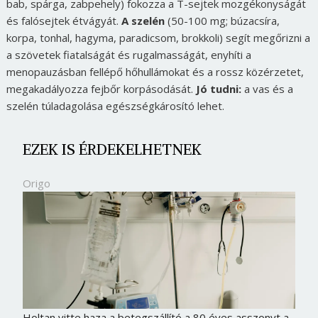
bab, spárga, zabpehely) fokozza a T-sejtek mozgékonyságát
és falósejtek étvágyát.
A szelén
(50-100 mg; búzacsíra,
korpa, tonhal, hagyma, paradicsom, brokkoli) segít megőrizni a
a szövetek fiatalságát és rugalmasságát, enyhíti a
menopauzásban fellépő hőhullámokat és a rossz közérzetet,
megakadályozza fejbőr korpásodását.
Jó tudni:
a vas és a
szelén túladagolása egészségkárosító lehet.
EZEK IS ÉRDEKELHETNEK
Origo
Holtan vitte haza a betegszállító a 80 éves asszonyt a