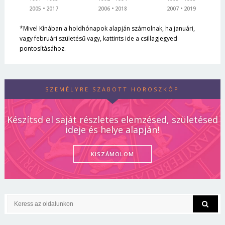
2005
2017
2006
2018
2007
2019
*Mivel Kínában a holdhónapok alapján számolnak, ha januári,
vagy februári születésű vagy, kattints ide a csillagjegyed
pontosításához.
SZEMÉLYRE SZABOTT HOROSZKÓP
Készítsd el saját részletes elemzésed, születésed
ideje és helye alapján!
KISZÁMOLOM