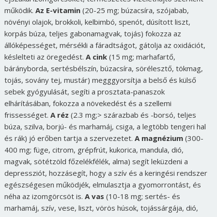
működik.
Az E-vitamin
(20-25 mg; búzacsíra, szójabab,
növényi olajok, brokkoli, kelbimbó, spenót, dúsított liszt,
korpás búza, teljes gabonamagvak, tojás) fokozza az
állóképességet, mérsékli a fáradtságot, gátolja az oxidációt,
késlelteti az öregedést.
A cink
(15 mg; marhafartő,
bárányborda, sertésbélszín, búzacsíra, sörélesztő, tökmag,
tojás, sovány tej, mustár) megggyorsítja a belső és külső
sebek gyógyulását, segíti a prosztata-panaszok
elhárításában, fokozza a növekedést és a szellemi
frissességet.
A réz
(2.3 mg;> szárazbab és -borsó, teljes
búza, szilva, borjú- és marhamáj, csiga, a legtöbb tengeri hal
és rák) jó erőben tartja a szervezetet.
A magnézium
(300-
400 mg; füge, citrom, grépfrút, kukorica, mandula, dió,
magvak, sötétzöld főzelékfélék, alma) segít leküzdeni a
depressziót, hozzásegít, hogy a szív és a keringési rendszer
egészségesen működjék, elmulasztja a gyomorrontást, és
néha az izomgörcsöt is.
A vas
(10-18 mg; sertés- és
marhamáj, szív, vese, liszt, vörös húsok, tojássárgája, dió,