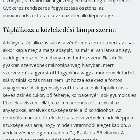
bizonyult, s a valódi kínai ginzeng értékes megfelelője lehet.
Gyökeres rendszeres fogyasztása ösztönzi az
immunrendszert és fokozza az ellenálló képességet.
Táplálkozz a közlekedési lámpa szerint
A hiányos táplálkozás káros a védőrendszernek, mert az csak
akkor kapja meg a maga adagját, ha már el van látva az agy,
az idegrendszer és néhány más fontos szerv. Fiatal nők
gyakran szenvednek mikrotápanyag-hiányban, mert
szervezetük a gyorsított fogyókúra vagy a modernnek tartott
silány táplálkozás miatt nem jut hozzá ezekhez a fontos
anyagokhoz. A kiegyensúlyozott és sokoldalú táplálkozás –
kevés zsír és cukor, bő fehérje, korpakenyér, sok gyümölcs és
főzelék – viszont ellátja az immunrendszert azokkal az
anyagokkal, amelyek szükségesnek a jó kondícióhoz.
Az
optimális munkafeltételekhez a szervezetnek mindenképpen
szüksége van arra, hogy minden vitaminból eleget kapjon. A
védekezéshez legfontosabb a C-, E-, A- és B6 vitamin. A