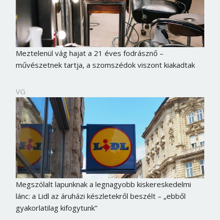
Meztelenül vág hajat a 21 éves fodrásznő –
művészetnek tartja, a szomszédok viszont kiakadtak
VG
Megszólalt lapunknak a legnagyobb kiskereskedelmi
lánc: a Lidl az áruházi készletekről beszélt – „ebből
gyakorlatilag kifogytunk”