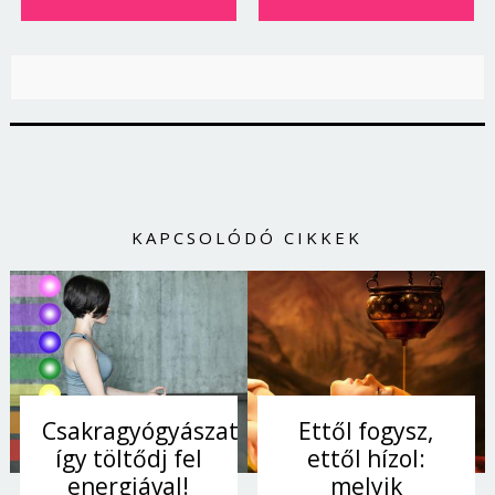
KAPCSOLÓDÓ CIKKEK
Csakragyógyászat:
Ettől fogysz,
így töltődj fel
ettől hízol:
energiával!
melyik