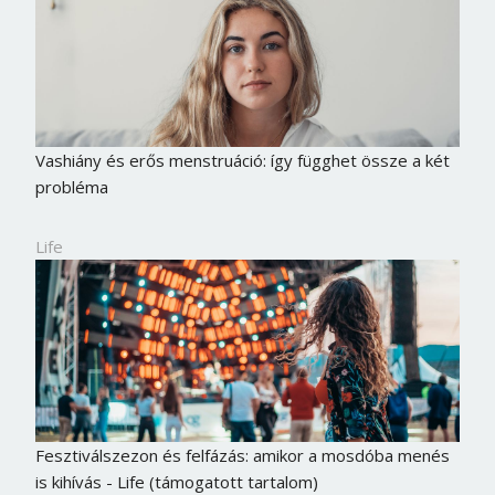
Vashiány és erős menstruáció: így függhet össze a két
probléma
Life
Fesztiválszezon és felfázás: amikor a mosdóba menés
is kihívás - Life (támogatott tartalom)