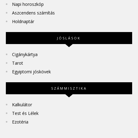
Napi horoszkóp
Aszcendens számítás
Holdnaptár
JÓSLÁSOK
Cigánykártya
Tarot
Egyiptomi jóskövek
SZÁMMISZTIKA
Kalkulátor
Test és Lélek
Ezotéria