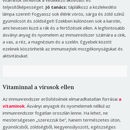
vitaminok serkentik a védekező aktivitást és
teljesítőképességet.
Jó tanács:
táplálkozz a közlekedési
lámpa szerint! Fogyassz sok élénk vörös, sárga és zöld színű
gyümölcsöt és zöldséget! Ezekben különösen sok a karotin,
ami hevesen küzd a rák és a fertőzések ellen. A legfontosabb
ásványi anyag és nyomelem az immunredszer számára a cink,
a vas, a réz, a magnézium és a szelén. Egyebek között
ezeknek köszönhetik az immunsejtek mozgékonyságukat és
aktivitásukat.
Vitaminnal a vírusok ellen
Az immunrendszer erősítésének elmaradhatatlan forrásai
a
vitaminok
. Ásványi anyagok és nyomelemek nélkül az
immunrendszer fogatlan oroszlán lenne. Ha lehet, ne
mesterségesen „szerezzük be”, hanem természetes úton,
gyümölcsből, zöldségből, kiegyensúlyozott, egészséges