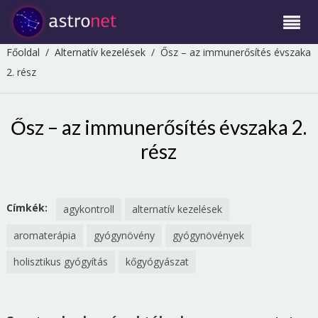
Főoldal
/
Alternatív kezelések
/
Ősz – az immunerősítés évszaka
2. rész
Ősz – az immunerősítés évszaka 2.
rész
Címkék:
agykontroll
alternatív kezelések
aromaterápia
gyógynövény
gyógynövények
holisztikus gyógyítás
kőgyógyászat