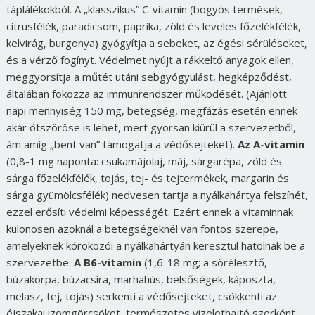
táplálékokból. A „klasszikus” C-vitamin (bogyós termések,
citrusfélék, paradicsom, paprika, zöld és leveles főzelékfélék,
kelvirág, burgonya) gyógyítja a sebeket, az égési sérüléseket,
és a vérző fogínyt. Védelmet nyújt a rákkeltő anyagok ellen,
meggyorsítja a műtét utáni sebgyógyulást, hegképződést,
általában fokozza az immunrendszer működését. (Ajánlott
napi mennyiség 150 mg, betegség, megfázás esetén ennek
akár ötszöröse is lehet, mert gyorsan kiürül a szervezetből,
ám amíg „bent van” támogatja a védősejteket).
Az A-vitamin
(0,8-1 mg naponta: csukamájolaj, máj, sárgarépa, zöld és
sárga főzelékfélék, tojás, tej- és tejtermékek, margarin és
sárga gyümölcsfélék) nedvesen tartja a nyálkahártya felszínét,
ezzel erősíti védelmi képességét. Ezért ennek a vitaminnak
különösen azoknál a betegségeknél van fontos szerepe,
amelyeknek kórokozói a nyálkahártyán keresztül hatolnak be a
szervezetbe.
A B6-vitamin
(1,6-18 mg; a sörélesztő,
búzakorpa, búzacsíra, marhahús, belsőségek, káposzta,
melasz, tej, tojás) serkenti a védősejteket, csökkenti az
éjszakai izomgörcsöket, természetes vizelethajtó szerként