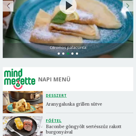
Citromos palacsinta
NAPI MENÜ
DESSZERT
Aranygaluska grillen sütve
FŐÉTEL
Baconbe göngyölt sertésszűz rakott 
burgonyával