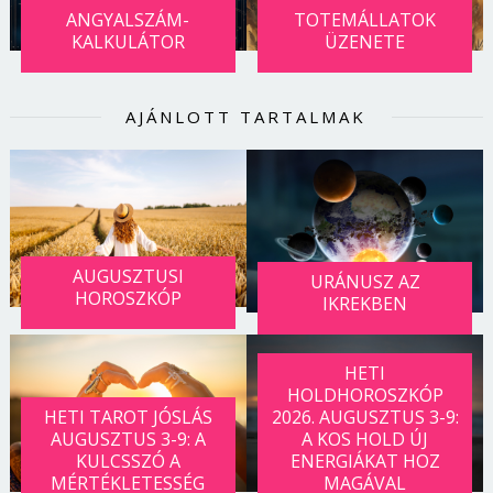
Jelszó
ANGYALSZÁM-
TOTEMÁLLATOK
KALKULÁTOR
ÜZENETE
Mégse
Bejelentkezés
AJÁNLOTT TARTALMAK
AUGUSZTUSI
URÁNUSZ AZ
HOROSZKÓP
IKREKBEN
HETI
HOLDHOROSZKÓP
HETI TAROT JÓSLÁS
2026. AUGUSZTUS 3-9:
AUGUSZTUS 3-9: A
A KOS HOLD ÚJ
KULCSSZÓ A
ENERGIÁKAT HOZ
MÉRTÉKLETESSÉG
MAGÁVAL