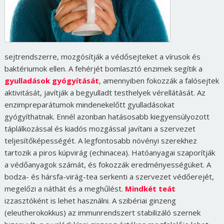
sejtrendszerre, mozgósítják a védősejteket a vírusok és
baktériumok ellen. A fehérjét bomlasztó enzimek segítik a
gyulladások gyógyítását
, amennyiben fokozzák a falósejtek
aktivitását, javítják a begyulladt testhelyek vérellátását. Az
enzimpreparátumok mindenekelőtt gyulladásokat
gyógyíthatnak. Ennél azonban hatásosabb kiegyensúlyozott
táplálkozással és kiadós mozgással javítani a szervezet
teljesítőképességét. A legfontosabb növényi szerekhez
tartozik a piros kúpvirág (echinacea). Hatóanyagai szaporítják
a védőanyagok számát, és fokozzák eredményességüket. A
bodza- és hársfa-virág-tea serkenti a szervezet védőerejét,
megelőzi a náthát és a meghűlést.
Mindkét teát
izzasztóként is lehet használni. A szibériai ginzeng
(eleutherokokkus) az immunrendszert stabilizáló szernek