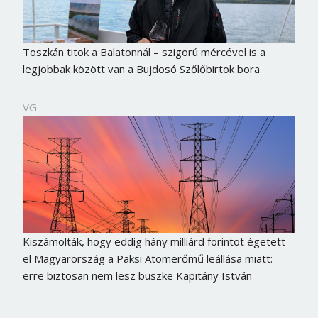
Toszkán titok a Balatonnál – szigorú mércével is a
legjobbak között van a Bujdosó Szőlőbirtok bora
VG
Kiszámolták, hogy eddig hány milliárd forintot égetett
el Magyarország a Paksi Atomerőmű leállása miatt:
erre biztosan nem lesz büszke Kapitány István