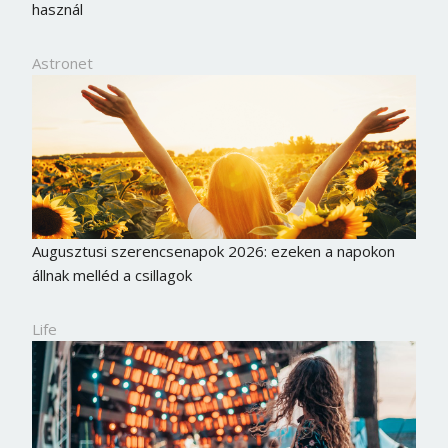
használ
Jelszó
Astronet
Mégse
Bejelentkezés
Augusztusi szerencsenapok 2026: ezeken a napokon
állnak melléd a csillagok
Life