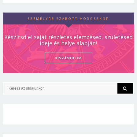
SZEMÉLYRE SZABOTT HOROSZKÓP
Készítsd el saját részletes elemzésed, születésed
ideje és helye alapján!
KISZÁMOLOM