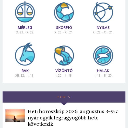
MÉRLEG
SKORPIÓ
NYILAS
IX. 23. - X. 22.
X. 23. - XI. 21.
XI. 22. - XII. 21.
BAK
VÍZÖNTŐ
HALAK
XII. 22. - I. 19.
I. 20. - II. 18.
II. 19. - III. 20.
TOP 5
Heti horoszkóp 2026. augusztus 3-9: a
nyár egyik legragyogóbb hete
következik