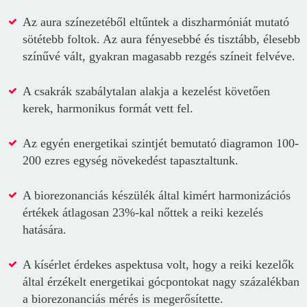
Az aura színezetéből eltűntek a diszharmóniát mutató
sötétebb foltok. Az aura fényesebbé és tisztább, élesebb
színűvé vált, gyakran magasabb rezgés színeit felvéve.
A csakrák szabálytalan alakja a kezelést követően
kerek, harmonikus formát vett fel.
Az egyén energetikai szintjét bemutató diagramon 100-
200 ezres egység növekedést tapasztaltunk.
A biorezonanciás készülék által kimért harmonizációs
értékek átlagosan 23%-kal nőttek a reiki kezelés
hatására.
A kísérlet érdekes aspektusa volt, hogy a reiki kezelők
által érzékelt energetikai gócpontokat nagy százalékban
a biorezonanciás mérés is megerősítette.