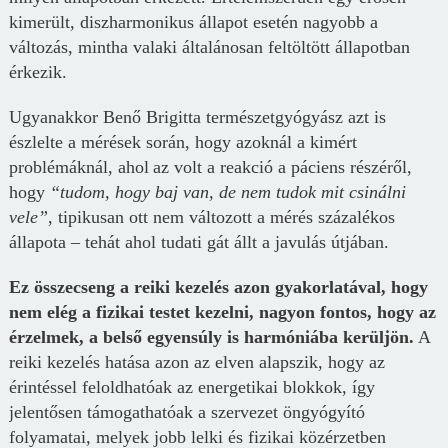
kimerült, diszharmonikus állapot esetén nagyobb a
változás, mintha valaki általánosan feltöltött állapotban
érkezik.
Ugyanakkor Benő Brigitta természetgyógyász azt is
észlelte a mérések során, hogy azoknál a kimért
problémáknál, ahol
az volt a reakció
a páciens részéről,
hogy
“tudom, hogy baj van, de
nem
tudok mit csinálni
vele”
, tipikusan ott nem változott a mérés százalékos
állapota – tehát ahol tudati gát
állt a javulás útjában.
Ez összecseng a reiki kezelés azon gyakorlatával, hogy
nem elég a fizikai testet kezelni, nagyon fontos, hogy az
érzelmek, a belső egyensúly is harmóniába kerüljön.
A
reiki kezelés hatása azon az elven alapszik, hogy az
érintéssel feloldhatóak az energetikai blokkok, így
jelentősen támogathatóak a szervezet öngyógyító
folyamatai, melyek jobb lelki és fizikai közérzetben