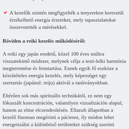
A kezelők szintén megfigyelték a tenyereken keresztül
érzékelhető energia érzeteket, mely tapasztalatokat
összevetették a mérésekkel.
Röviden a reiki kezelés működéséről:
A reiki egy japán eredetű, közel 100 éves múltra
visszatekintő módszer, melynek célja a testi-lelki harmónia
megteremtése és fenntartása. Ennek egyik fő eszköze a
kézrátételes energia kezelés, mely képességet egy
szertartás (japánul: reiju) aktivál a tanítványokban.
Eltérően sok más spirituális technikától, ez nem egy
fókuszált koncentráción, valamilyen vizualizáción alapul,
hanem az elme elcsendesítésén. Ellazult állapotban a
kezelő finoman megérinti a pácienst, ily módon lehet
energetizálni a különböző területeket szükség szerinti