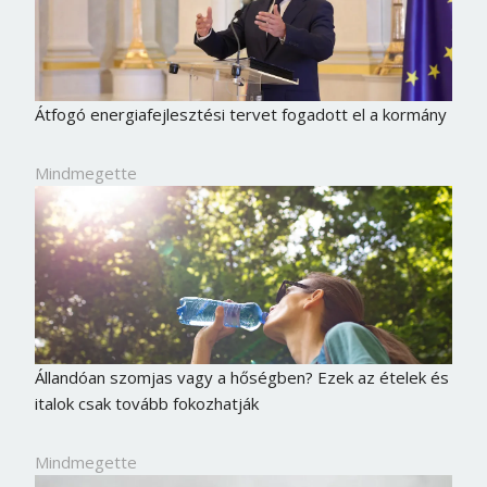
Átfogó energiafejlesztési tervet fogadott el a kormány
Mindmegette
Állandóan szomjas vagy a hőségben? Ezek az ételek és
italok csak tovább fokozhatják
Mindmegette