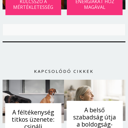
KULCSSZÓ A
ENERGIÁKAT HOZ
MÉRTÉKLETESSÉG
MAGÁVAL
KAPCSOLÓDÓ CIKKEK
A belső
A féltékenység
szabadság útja
titkos üzenete:
a boldogság-
csinálj