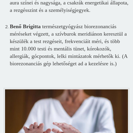
aura színei és nagysága, a csakrák energetikai állapota,
a rezgésszint és a személyiségjegyek.
Benő Brigitta
természetgyógyász biorezonanciás
méréseket végzett, a szívburok meridiánon keresztül a
készülék a test rezgéseit, frekvenciáit méri, és több
mint 10.000 testi és mentális tünet, kórokozók,
allergiák, gócpontok, lelki mintázatok mérhetők ki. (A
biorezonanciás gép lehetőséget ad a kezelésre is.)