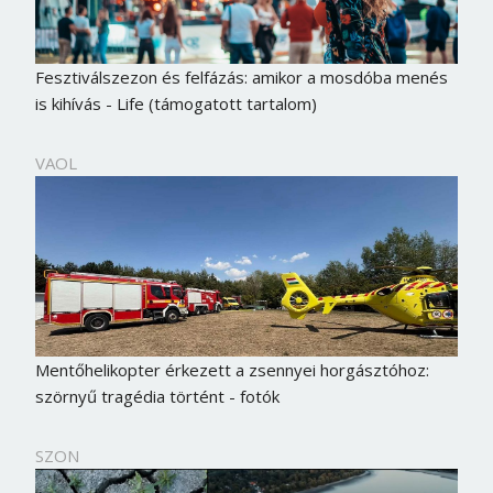
Fesztiválszezon és felfázás: amikor a mosdóba menés
is kihívás - Life (támogatott tartalom)
VAOL
Mentőhelikopter érkezett a zsennyei horgásztóhoz:
szörnyű tragédia történt - fotók
SZON