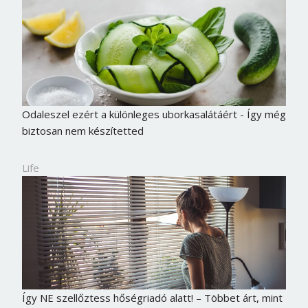
Odaleszel ezért a különleges uborkasalátáért - Így még
biztosan nem készítetted
Life
Borsonline bejelentkezés
E-mail cím vagy felhasználónév
Így NE szellőztess hőségriadó alatt! – Többet árt, mint