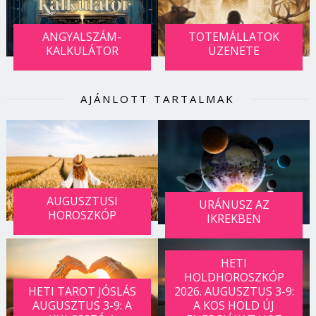
ANGYALSZÁM-
TOTEMÁLLATOK
KALKULÁTOR
ÜZENETE
AJÁNLOTT TARTALMAK
AUGUSZTUSI
URÁNUSZ AZ
HOROSZKÓP
IKREKBEN
HETI
HOLDHOROSZKÓP
HETI TAROT JÓSLÁS
2026. AUGUSZTUS 3-9:
AUGUSZTUS 3-9: A
A KOS HOLD ÚJ