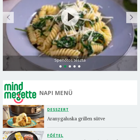
Spenótos tészta
NAPI MENÜ
DESSZERT
Aranygaluska grillen sütve
FŐÉTEL