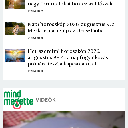
nagy fordulatokat hoz ez az időszak
2026.08.09.
Napi horoszkóp 2026. augusztus 9: a
Merkúr ma belép az Oroszlánba
Borsonline bejelentkezés
2026.08.08.
E-mail cím vagy felhasználónév
Heti szerelmi horoszkóp 2026.
augusztus 8-14.: a napfogyatkozás
próbára teszi a kapcsolatokat
Jelszó
2026.08.08.
Mégse
Bejelentkezés
VIDEÓK