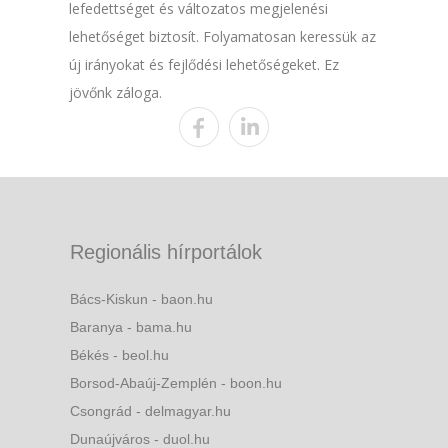
lefedettséget és változatos megjelenési
lehetőséget biztosít. Folyamatosan keressük az
új irányokat és fejlődési lehetőségeket. Ez
jövőnk záloga.
Regionális hírportálok
Bács-Kiskun - baon.hu
Baranya - bama.hu
Békés - beol.hu
Borsod-Abaúj-Zemplén - boon.hu
Csongrád - delmagyar.hu
Dunaújváros - duol.hu