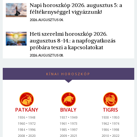
Napi horoszkóp 2026. augusztus 5: a
féltékenységgel vigyázzunk!
2026. AUGUSZTUS 04.
Heti szerelmi horoszkóp 2026.
augusztus 8-14.: a napfogyatkozás
próbára teszi a kapcsolatokat
2026. AUGUSZTUS 08.
KÍNAI HOROSZKÓP
PATKÁNY
BIVALY
TIGRIS
1936
1948
1937
1949
1938
1950
1960
1972
1961
1973
1962
1974
1984
1996
1985
1997
1986
1998
2008
2020
2009
2021
2010
2022