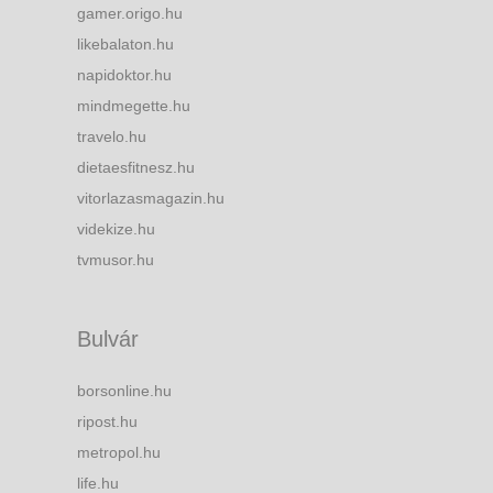
gamer.origo.hu
likebalaton.hu
napidoktor.hu
mindmegette.hu
travelo.hu
dietaesfitnesz.hu
vitorlazasmagazin.hu
videkize.hu
tvmusor.hu
Bulvár
borsonline.hu
ripost.hu
metropol.hu
life.hu