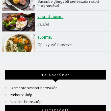
Baconbe göngyölt sertésszűz rakott 
burgonyával
VEGETÁRIÁNUS
Falafel
ELŐÉTEL
Újházy tyúkhúsleves
HOROSZKÓPOK
Személyre szabott horoszkóp
Párhoroszkóp
Szerelmi horoszkóp
ASZTROLÓGIA