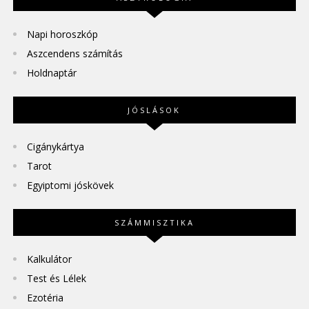
Napi horoszkóp
Aszcendens számítás
Holdnaptár
JÓSLÁSOK
Cigánykártya
Tarot
Egyiptomi jóskövek
SZÁMMISZTIKA
Kalkulátor
Test és Lélek
Ezotéria