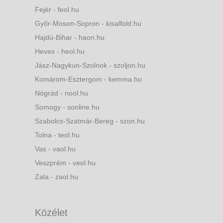
Fejér - feol.hu
Győr-Moson-Sopron - kisalfold.hu
Hajdú-Bihar - haon.hu
Heves - heol.hu
Jász-Nagykun-Szolnok - szoljon.hu
Komárom-Esztergom - kemma.hu
Nógrád - nool.hu
Somogy - sonline.hu
Szabolcs-Szatmár-Bereg - szon.hu
Tolna - teol.hu
Vas - vaol.hu
Veszprém - veol.hu
Zala - zaol.hu
Közélet