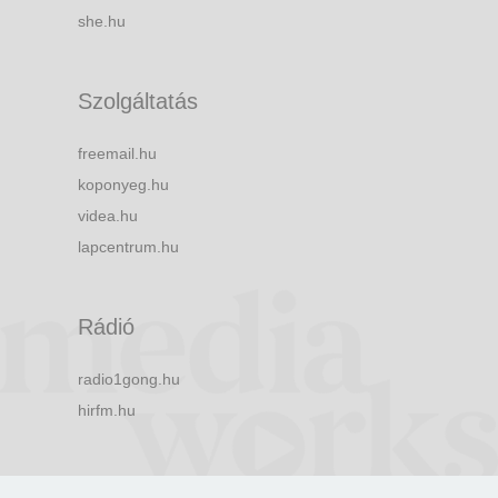
she.hu
Szolgáltatás
freemail.hu
koponyeg.hu
videa.hu
lapcentrum.hu
Rádió
radio1gong.hu
hirfm.hu