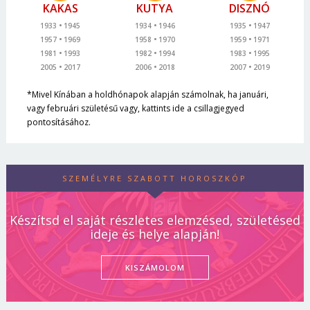
KAKAS
KUTYA
DISZNÓ
1933
1945
1934
1946
1935
1947
1957
1969
1958
1970
1959
1971
1981
1993
1982
1994
1983
1995
2005
2017
2006
2018
2007
2019
*Mivel Kínában a holdhónapok alapján számolnak, ha januári,
vagy februári születésű vagy, kattints ide a csillagjegyed
pontosításához.
SZEMÉLYRE SZABOTT HOROSZKÓP
Készítsd el saját részletes elemzésed, születésed
ideje és helye alapján!
KISZÁMOLOM