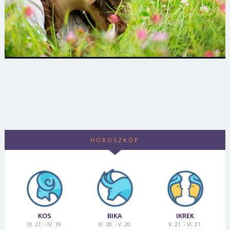
HOROSZKÓP
KOS
BIKA
IKREK
III. 21. - IV. 19.
IV. 20. - V. 20.
V. 21. - VI. 21.