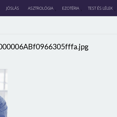
JÓSLÁS
ASZTROLÓGIA
EZOTÉRIA
TEST ÉS LÉLEK
000006ABf0966305fffa.jpg