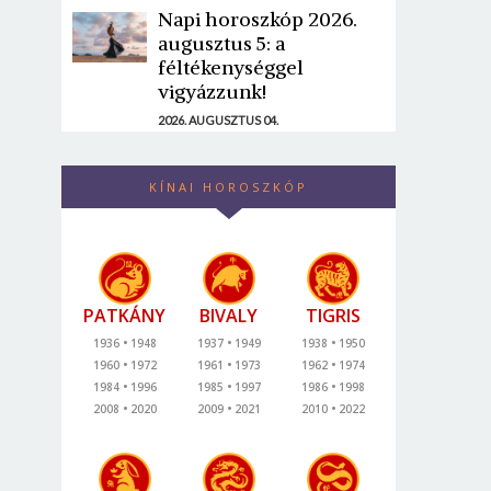
Napi horoszkóp 2026.
augusztus 5: a
féltékenységgel
vigyázzunk!
2026. AUGUSZTUS 04.
KÍNAI HOROSZKÓP
PATKÁNY
BIVALY
TIGRIS
1936
1948
1937
1949
1938
1950
1960
1972
1961
1973
1962
1974
1984
1996
1985
1997
1986
1998
2008
2020
2009
2021
2010
2022