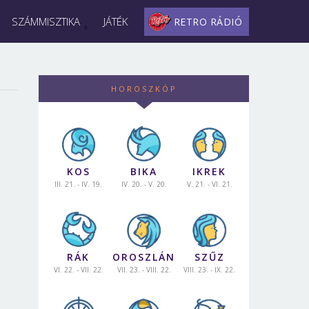
SZÁMMISZTIKA
JÁTÉK
RETRO RÁDIÓ
HOROSZKÓP
KOS
BIKA
IKREK
III. 21. - IV. 19.
IV. 20. - V. 20.
V. 21. - VI. 21.
RÁK
OROSZLÁN
SZŰZ
VI. 22. - VII. 22.
VII. 23. - VIII. 22.
VIII. 23. - IX. 22.