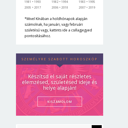
1981
1993
1982
1994
1983
1995
2005
2017
2006
2018
2007
2019
*Mivel Kínában a holdhónapok alapján
számolnak, ha januári, vagy februári
születésű vagy, kattints ide a csillagjegyed
pontosításához.
SZEMÉLYRE SZABOTT HOROSZKÓP
Készítsd el saját részletes
elemzésed, születésed ideje és
helye alapján!
KISZÁMOLOM