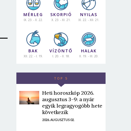
MÉRLEG
SKORPIÓ
NYILAS
IX. 23. - X. 22.
X. 23. - XI. 21.
XI. 22. - XII. 21.
BAK
VÍZÖNTŐ
HALAK
XII. 22. - I. 19.
I. 20. - II. 18.
II. 19. - III. 20.
TOP 5
Heti horoszkóp 2026.
augusztus 3-9: a nyár
egyik legragyogóbb hete
következik
2026. AUGUSZTUS 02.