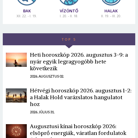
BAK
VÍZÖNTŐ
HALAK
XII. 22. - I. 19.
I. 20. - II. 18.
II. 19. - III. 20.
TOP 5
Heti horoszkóp 2026. augusztus 3-9: a
nyár egyik legragyogóbb hete
következik
2026. AUGUSZTUS 02.
Hétvégi horoszkóp 2026. augusztus 1-2:
a Halak Hold varázslatos hangulatot
hoz
2026. JÚLIUS 31.
Augusztusi kínai horoszkóp 2026:
elsöprő energiák, váratlan fordulatok