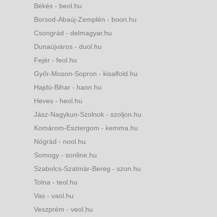
Békés - beol.hu
Borsod-Abaúj-Zemplén - boon.hu
Csongrád - delmagyar.hu
Dunaújváros - duol.hu
Fejér - feol.hu
Győr-Moson-Sopron - kisalfold.hu
Hajdú-Bihar - haon.hu
Heves - heol.hu
Jász-Nagykun-Szolnok - szoljon.hu
Komárom-Esztergom - kemma.hu
Nógrád - nool.hu
Somogy - sonline.hu
Szabolcs-Szatmár-Bereg - szon.hu
Tolna - teol.hu
Vas - vaol.hu
Veszprém - veol.hu