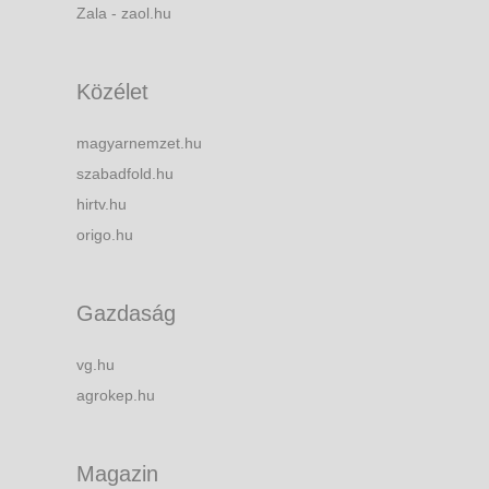
Zala - zaol.hu
Közélet
magyarnemzet.hu
szabadfold.hu
hirtv.hu
origo.hu
Gazdaság
vg.hu
agrokep.hu
Magazin