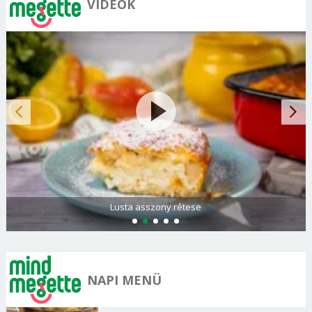
VIDEÓK
Spenótos palacsinta tejföllel töltve
NAPI MENÜ