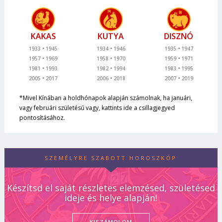
KAKAS
KUTYA
DISZNÓ
1933
1945
1934
1946
1935
1947
1957
1969
1958
1970
1959
1971
1981
1993
1982
1994
1983
1995
2005
2017
2006
2018
2007
2019
*Mivel Kínában a holdhónapok alapján számolnak, ha januári,
vagy februári születésű vagy, kattints ide a csillagjegyed
pontosításához.
SZEMÉLYRE SZABOTT HOROSZKÓP
Készítsd el saját részletes elemzésed, születésed
ideje és helye alapján!
KISZÁMOLOM