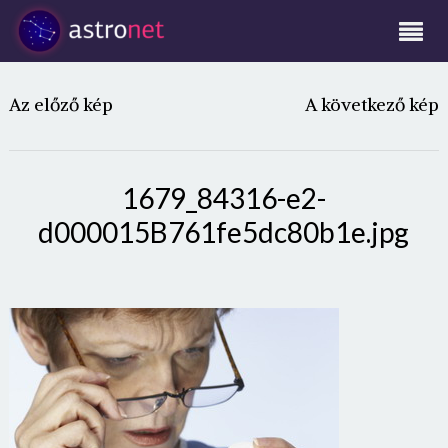
Az előző kép
A következő kép
1679_84316-e2-
d000015B761fe5dc80b1e.jpg