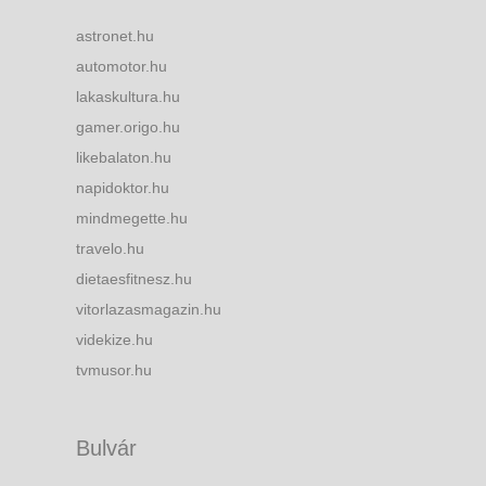
astronet.hu
automotor.hu
lakaskultura.hu
gamer.origo.hu
likebalaton.hu
napidoktor.hu
mindmegette.hu
travelo.hu
dietaesfitnesz.hu
vitorlazasmagazin.hu
videkize.hu
tvmusor.hu
Bulvár