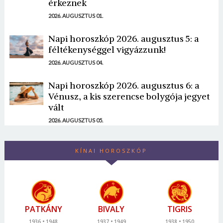
érkeznek
2026. AUGUSZTUS 01.
Napi horoszkóp 2026. augusztus 5: a
féltékenységgel vigyázzunk!
2026. AUGUSZTUS 04.
Napi horoszkóp 2026. augusztus 6: a
Vénusz, a kis szerencse bolygója jegyet
vált
2026. AUGUSZTUS 05.
KÍNAI HOROSZKÓP
PATKÁNY
BIVALY
TIGRIS
1936
1948
1937
1949
1938
1950