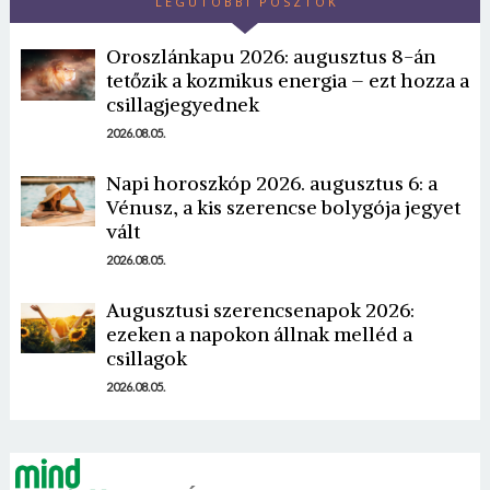
LEGUTÓBBI POSZTOK
Oroszlánkapu 2026: augusztus 8-án
tetőzik a kozmikus energia – ezt hozza a
csillagjegyednek
2026.08.05.
Napi horoszkóp 2026. augusztus 6: a
Borsonline bejelentkezés
Vénusz, a kis szerencse bolygója jegyet
vált
E-mail cím vagy felhasználónév
2026.08.05.
Augusztusi szerencsenapok 2026:
Jelszó
ezeken a napokon állnak melléd a
csillagok
2026.08.05.
Mégse
Bejelentkezés