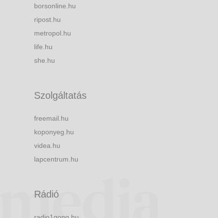
borsonline.hu
ripost.hu
metropol.hu
life.hu
she.hu
Szolgáltatás
freemail.hu
koponyeg.hu
videa.hu
lapcentrum.hu
Rádió
radio1gong.hu