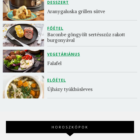
DESSZERT
Aranygaluska grillen sütve
FŐÉTEL
Baconbe göngyölt sertésszűz rakott 
burgonyával
VEGETÁRIÁNUS
Falafel
ELŐÉTEL
Újházy tyúkhúsleves
HOROSZKÓPOK