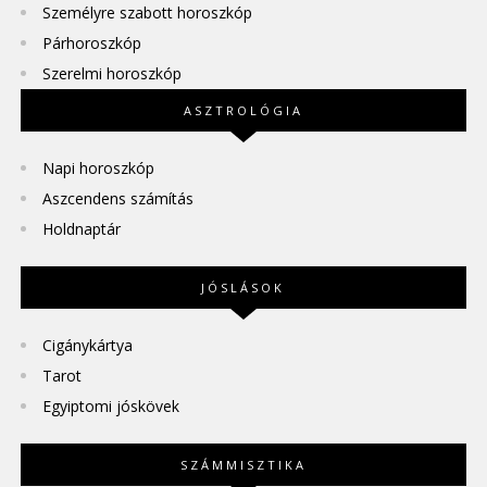
Személyre szabott horoszkóp
Párhoroszkóp
Szerelmi horoszkóp
ASZTROLÓGIA
Napi horoszkóp
Aszcendens számítás
Holdnaptár
JÓSLÁSOK
Cigánykártya
Tarot
Egyiptomi jóskövek
SZÁMMISZTIKA