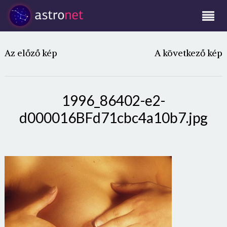
Az előző kép
A következő kép
1996_86402-e2-
d000016BFd71cbc4a10b7.jpg