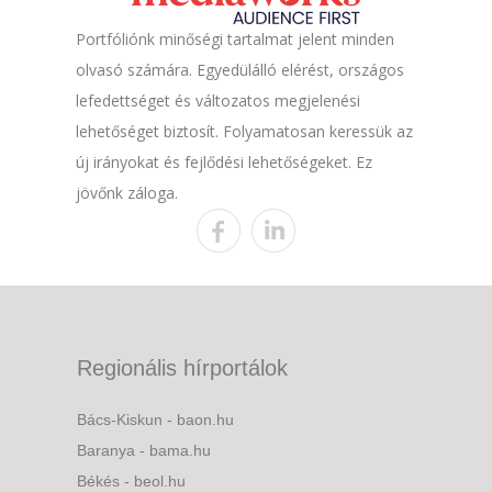
Portfóliónk minőségi tartalmat jelent minden
olvasó számára. Egyedülálló elérést, országos
lefedettséget és változatos megjelenési
lehetőséget biztosít. Folyamatosan keressük az
új irányokat és fejlődési lehetőségeket. Ez
jövőnk záloga.
Regionális hírportálok
Bács-Kiskun - baon.hu
Baranya - bama.hu
Békés - beol.hu