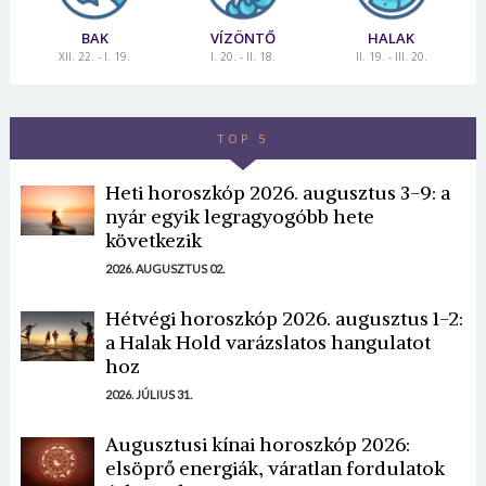
BAK
VÍZÖNTŐ
HALAK
XII. 22. - I. 19.
I. 20. - II. 18.
II. 19. - III. 20.
TOP 5
Heti horoszkóp 2026. augusztus 3-9: a
nyár egyik legragyogóbb hete
következik
2026. AUGUSZTUS 02.
Hétvégi horoszkóp 2026. augusztus 1-2:
a Halak Hold varázslatos hangulatot
hoz
2026. JÚLIUS 31.
Augusztusi kínai horoszkóp 2026:
elsöprő energiák, váratlan fordulatok