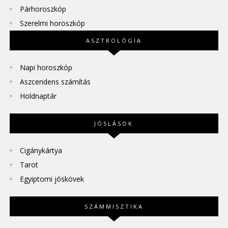
Párhoroszkóp
Szerelmi horoszkóp
ASZTROLÓGIA
Napi horoszkóp
Aszcendens számítás
Holdnaptár
JÓSLÁSOK
Cigánykártya
Tarot
Egyiptomi jóskövek
SZÁMMISZTIKA