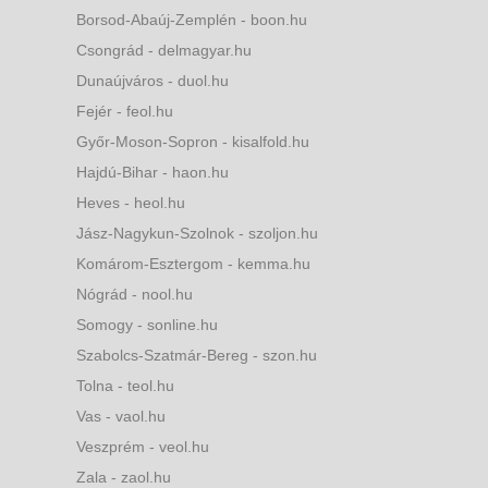
Borsod-Abaúj-Zemplén - boon.hu
Csongrád - delmagyar.hu
Dunaújváros - duol.hu
Fejér - feol.hu
Győr-Moson-Sopron - kisalfold.hu
Hajdú-Bihar - haon.hu
Heves - heol.hu
Jász-Nagykun-Szolnok - szoljon.hu
Komárom-Esztergom - kemma.hu
Nógrád - nool.hu
Somogy - sonline.hu
Szabolcs-Szatmár-Bereg - szon.hu
Tolna - teol.hu
Vas - vaol.hu
Veszprém - veol.hu
Zala - zaol.hu