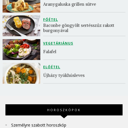
Aranygaluska grillen sütve
FŐÉTEL
Baconbe göngyölt sertésszűz rakott 
burgonyával
VEGETÁRIÁNUS
Falafel
ELŐÉTEL
Újházy tyúkhúsleves
HOROSZKÓPOK
Személyre szabott horoszkóp