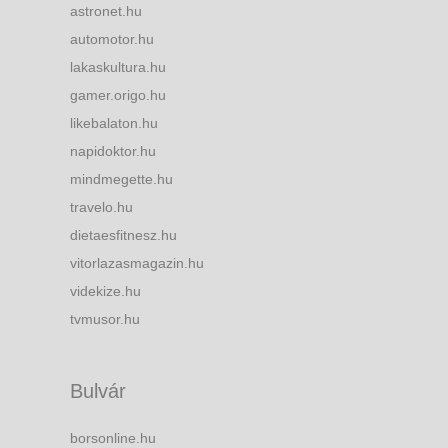
astronet.hu
automotor.hu
lakaskultura.hu
gamer.origo.hu
likebalaton.hu
napidoktor.hu
mindmegette.hu
travelo.hu
dietaesfitnesz.hu
vitorlazasmagazin.hu
videkize.hu
tvmusor.hu
Bulvár
borsonline.hu