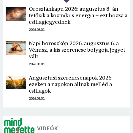
Oroszlánkapu 2026: augusztus 8-án
tetőzik a kozmikus energia – ezt hozza a
csillagjegyednek
2026.08.05.
Napi horoszkóp 2026. augusztus 6: a
Borsonline bejelentkezés
Vénusz, a kis szerencse bolygója jegyet
vált
E-mail cím vagy felhasználónév
2026.08.05.
Augusztusi szerencsenapok 2026:
ezeken a napokon állnak melléd a
Jelszó
csillagok
2026.08.05.
Mégse
Bejelentkezés
VIDEÓK