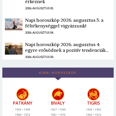
érkeznek
2026. AUGUSZTUS 01.
Napi horoszkóp 2026. augusztus 5: a
féltékenységgel vigyázzunk!
2026. AUGUSZTUS 04.
Napi horoszkóp 2026. augusztus 4:
egyre erősödnek a pozitív tendenciák...
2026. AUGUSZTUS 03.
KÍNAI HOROSZKÓP
PATKÁNY
BIVALY
TIGRIS
1936
1948
1937
1949
1938
1950
1960
1972
1961
1973
1962
1974