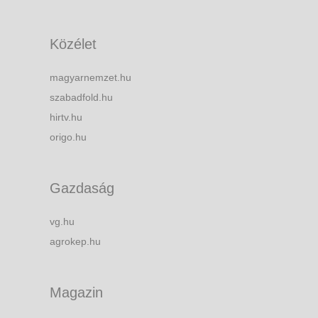
Közélet
magyarnemzet.hu
szabadfold.hu
hirtv.hu
origo.hu
Gazdaság
vg.hu
agrokep.hu
Magazin