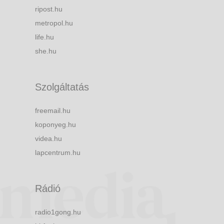
ripost.hu
metropol.hu
life.hu
she.hu
Szolgáltatás
freemail.hu
koponyeg.hu
videa.hu
lapcentrum.hu
Rádió
radio1gong.hu