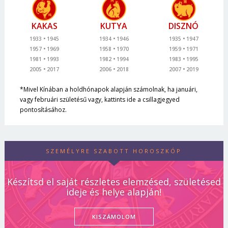
KAKAS
KUTYA
DISZNÓ
1933
1945
1934
1946
1935
1947
1957
1969
1958
1970
1959
1971
1981
1993
1982
1994
1983
1995
2005
2017
2006
2018
2007
2019
*Mivel Kínában a holdhónapok alapján számolnak, ha januári,
vagy februári születésű vagy, kattints ide a csillagjegyed
pontosításához.
SZEMÉLYRE SZABOTT HOROSZKÓP
Készítsd el saját részletes elemzésed, születésed
ideje és helye alapján!
KISZÁMOLOM