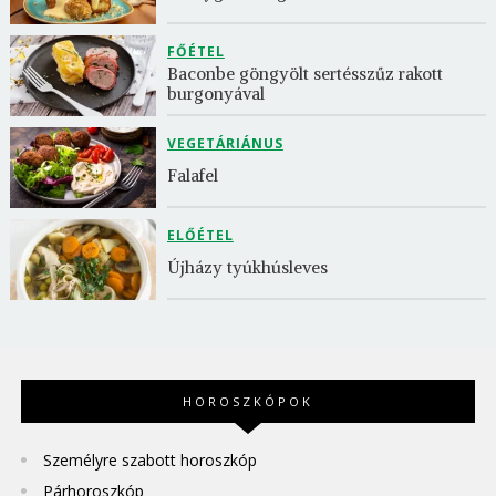
FŐÉTEL
Baconbe göngyölt sertésszűz rakott 
burgonyával
VEGETÁRIÁNUS
Falafel
ELŐÉTEL
Újházy tyúkhúsleves
HOROSZKÓPOK
Személyre szabott horoszkóp
Párhoroszkóp