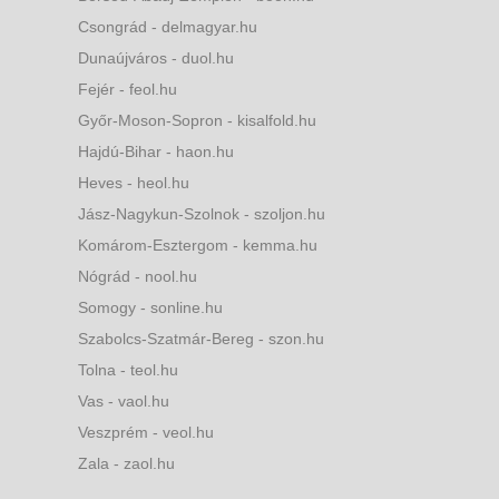
Csongrád - delmagyar.hu
Dunaújváros - duol.hu
Fejér - feol.hu
Győr-Moson-Sopron - kisalfold.hu
Hajdú-Bihar - haon.hu
Heves - heol.hu
Jász-Nagykun-Szolnok - szoljon.hu
Komárom-Esztergom - kemma.hu
Nógrád - nool.hu
Somogy - sonline.hu
Szabolcs-Szatmár-Bereg - szon.hu
Tolna - teol.hu
Vas - vaol.hu
Veszprém - veol.hu
Zala - zaol.hu