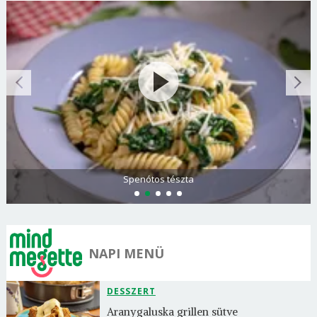
Spenótos tészta
NAPI MENÜ
DESSZERT
Aranygaluska grillen sütve