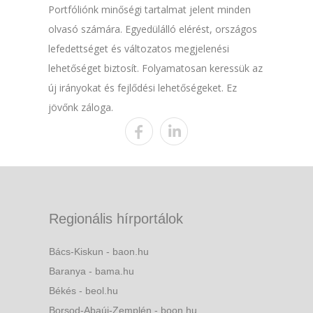
Portfóliónk minőségi tartalmat jelent minden
olvasó számára. Egyedülálló elérést, országos
lefedettséget és változatos megjelenési
lehetőséget biztosít. Folyamatosan keressük az
új irányokat és fejlődési lehetőségeket. Ez
jövőnk záloga.
Regionális hírportálok
Bács-Kiskun - baon.hu
Baranya - bama.hu
Békés - beol.hu
Borsod-Abaúj-Zemplén - boon.hu