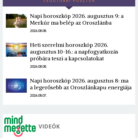
LEGUTÓBBI POSZTOK
Napi horoszkóp 2026. augusztus 9: a
Merkúr ma belép az Oroszlánba
2026.08.08.
Heti szerelmi horoszkóp 2026.
Borsonline bejelentkezés
augusztus 10-16.: a napfogyatkozás
próbára teszi a kapcsolatokat
E-mail cím vagy felhasználónév
2026.08.08.
Napi horoszkóp 2026. augusztus 8: ma
Jelszó
a legerősebb az Oroszlánkapu energiája
2026.08.07.
Mégse
Bejelentkezés
VIDEÓK