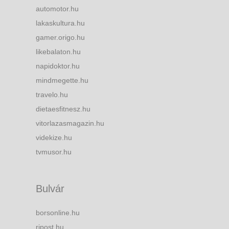
automotor.hu
lakaskultura.hu
gamer.origo.hu
likebalaton.hu
napidoktor.hu
mindmegette.hu
travelo.hu
dietaesfitnesz.hu
vitorlazasmagazin.hu
videkize.hu
tvmusor.hu
Bulvár
borsonline.hu
ripost.hu