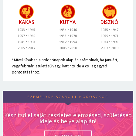
KAKAS
KUTYA
DISZNÓ
1933
1945
1934
1946
1935
1947
1957
1969
1958
1970
1959
1971
1981
1993
1982
1994
1983
1995
2005
2017
2006
2018
2007
2019
*Mivel Kínában a holdhónapok alapján számolnak, ha januári,
vagy februári születésű vagy, kattints ide a csillagjegyed
pontosításához.
SZEMÉLYRE SZABOTT HOROSZKÓP
Készítsd el saját részletes elemzésed, születésed
ideje és helye alapján!
KISZÁMOLOM