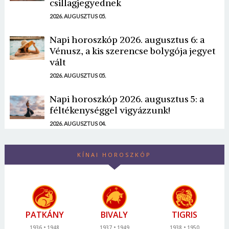
csillagjegyednek
2026. AUGUSZTUS 05.
Napi horoszkóp 2026. augusztus 6: a
Vénusz, a kis szerencse bolygója jegyet
vált
2026. AUGUSZTUS 05.
Napi horoszkóp 2026. augusztus 5: a
féltékenységgel vigyázzunk!
2026. AUGUSZTUS 04.
KÍNAI HOROSZKÓP
PATKÁNY
BIVALY
TIGRIS
1936
1948
1937
1949
1938
1950