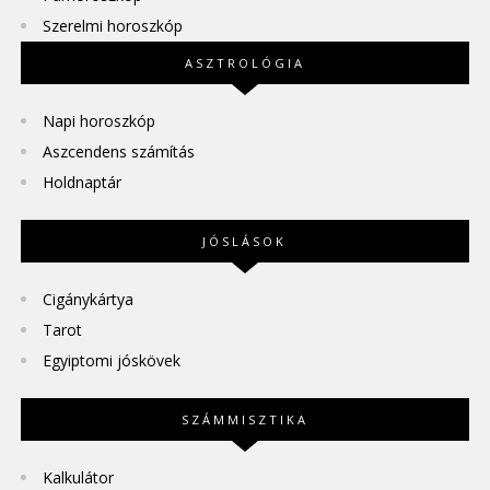
Szerelmi horoszkóp
ASZTROLÓGIA
Napi horoszkóp
Aszcendens számítás
Holdnaptár
JÓSLÁSOK
Cigánykártya
Tarot
Egyiptomi jóskövek
SZÁMMISZTIKA
Kalkulátor