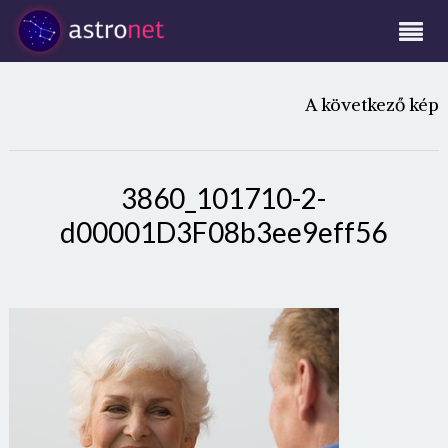
A következő kép
3860_101710-2-
d00001D3F08b3ee9eff56