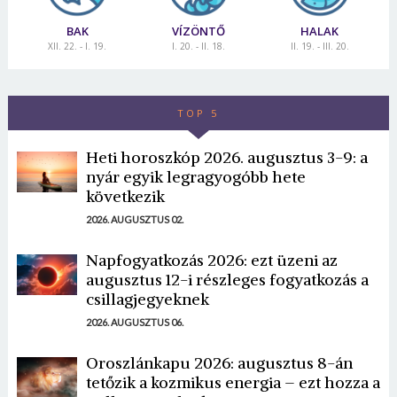
BAK
VÍZÖNTŐ
HALAK
XII. 22. - I. 19.
I. 20. - II. 18.
II. 19. - III. 20.
TOP 5
Heti horoszkóp 2026. augusztus 3-9: a
nyár egyik legragyogóbb hete
következik
2026. AUGUSZTUS 02.
Napfogyatkozás 2026: ezt üzeni az
augusztus 12-i részleges fogyatkozás a
csillagjegyeknek
2026. AUGUSZTUS 06.
Oroszlánkapu 2026: augusztus 8-án
tetőzik a kozmikus energia – ezt hozza a