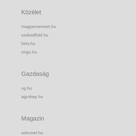
Közélet
magyarnemzet.hu
szabadfold.hu
hirtv.hu
origo.hu
Gazdaság
vg.hu
agrokep.hu
Magazin
astronet.hu