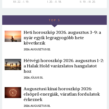
XII. 22. - I. 19.
I. 20. - II. 18.
II. 19. - III. 20.
TOP 5
Heti horoszkóp 2026. augusztus 3-9: a
nyár egyik legragyogóbb hete
következik
2026. AUGUSZTUS 02.
Hétvégi horoszkóp 2026. augusztus 1-2:
a Halak Hold varázslatos hangulatot
hoz
2026. JÚLIUS 31.
Augusztusi kínai horoszkóp 2026:
elsöprő energiák, váratlan fordulatok
érkeznek
2026. AUGUSZTUS 01.