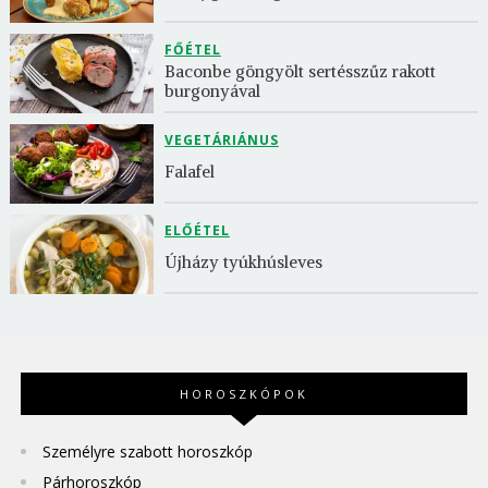
FŐÉTEL
Baconbe göngyölt sertésszűz rakott 
burgonyával
VEGETÁRIÁNUS
Falafel
ELŐÉTEL
Újházy tyúkhúsleves
HOROSZKÓPOK
Személyre szabott horoszkóp
Párhoroszkóp