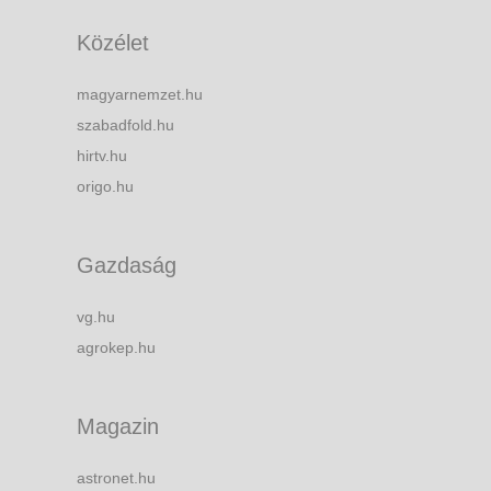
Közélet
magyarnemzet.hu
szabadfold.hu
hirtv.hu
origo.hu
Gazdaság
vg.hu
agrokep.hu
Magazin
astronet.hu