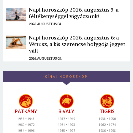
Napi horoszkóp 2026. augusztus 5: a
féltékenységgel vigyázzunk!
2026. AUGUSZTUS 04.
Napi horoszkóp 2026. augusztus 6: a
Vénusz, a kis szerencse bolygója jegyet
vált
2026. AUGUSZTUS 05.
KÍNAI HOROSZKÓP
PATKÁNY
BIVALY
TIGRIS
1936
1948
1937
1949
1938
1950
1960
1972
1961
1973
1962
1974
1984
1996
1985
1997
1986
1998