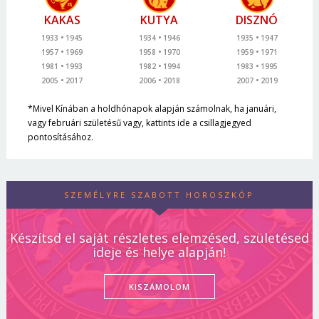
KAKAS
KUTYA
DISZNÓ
1933
1945
1934
1946
1935
1947
1957
1969
1958
1970
1959
1971
1981
1993
1982
1994
1983
1995
2005
2017
2006
2018
2007
2019
*Mivel Kínában a holdhónapok alapján számolnak, ha januári,
vagy februári születésű vagy, kattints ide a csillagjegyed
pontosításához.
SZEMÉLYRE SZABOTT HOROSZKÓP
Készítsd el saját részletes elemzésed, születésed
ideje és helye alapján!
KISZÁMOLOM