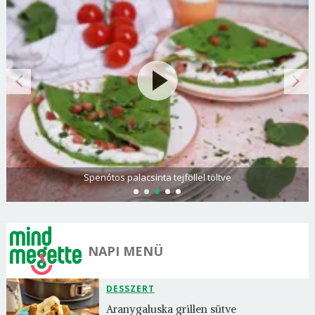
Spenótos palacsinta tejföllel töltve
NAPI MENÜ
DESSZERT
Aranygaluska grillen sütve