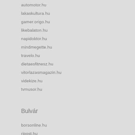
automotor.hu
lakaskultura.hu
gamer.origo.hu
likebalaton.hu
napidoktor.hu
mindmegette.hu
travelo.hu
dietaesfitnesz.hu
vitorlazasmagazin.hu
videkize.hu
tvmusor.hu
Bulvár
borsonline.hu
ripost.hu