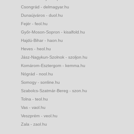
Csongrád - delmagyar.hu
Dunaújváros - duol.hu
Fejér - feol.hu
Győr-Moson-Sopron - kisalfold.hu
Hajdú-Bihar - haon.hu
Heves - heol.hu
Jász-Nagykun-Szolnok - szoljon.hu
Komárom-Esztergom - kemma.hu
Nógrád - nool.hu
Somogy - sonline.hu
Szabolcs-Szatmár-Bereg - szon.hu
Tolna - teol.hu
Vas - vaol.hu
Veszprém - veol.hu
Zala - zaol.hu