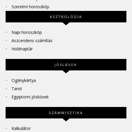
Szerelmi horoszkóp
ASZTROLÓGIA
Napi horoszkóp
Aszcendens számítás
Holdnaptár
JÓSLÁSOK
Cigánykártya
Tarot
Egyiptomi jóskövek
SZÁMMISZTIKA
Kalkulátor