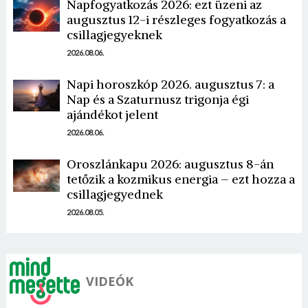
Napfogyatkozás 2026: ezt üzeni az
augusztus 12-i részleges fogyatkozás a
csillagjegyeknek
2026.08.06.
Napi horoszkóp 2026. augusztus 7: a
Nap és a Szaturnusz trigonja égi
Borsonline bejelentkezés
ajándékot jelent
2026.08.06.
E-mail cím vagy felhasználónév
Oroszlánkapu 2026: augusztus 8-án
tetőzik a kozmikus energia – ezt hozza a
Jelszó
csillagjegyednek
2026.08.05.
Mégse
Bejelentkezés
VIDEÓK