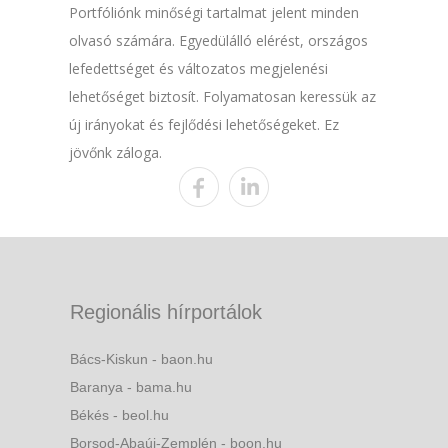
Portfóliónk minőségi tartalmat jelent minden
olvasó számára. Egyedülálló elérést, országos
lefedettséget és változatos megjelenési
lehetőséget biztosít. Folyamatosan keressük az
új irányokat és fejlődési lehetőségeket. Ez
jövőnk záloga.
Regionális hírportálok
Bács-Kiskun - baon.hu
Baranya - bama.hu
Békés - beol.hu
Borsod-Abaúj-Zemplén - boon.hu