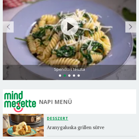
Spenótos tészta
NAPI MENÜ
DESSZERT
Aranygaluska grillen sütve