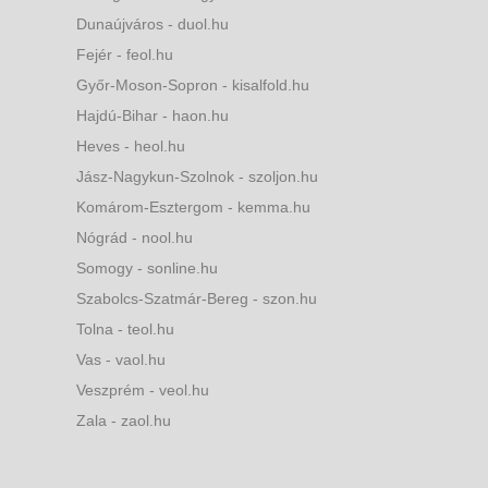
Dunaújváros - duol.hu
Fejér - feol.hu
Győr-Moson-Sopron - kisalfold.hu
Hajdú-Bihar - haon.hu
Heves - heol.hu
Jász-Nagykun-Szolnok - szoljon.hu
Komárom-Esztergom - kemma.hu
Nógrád - nool.hu
Somogy - sonline.hu
Szabolcs-Szatmár-Bereg - szon.hu
Tolna - teol.hu
Vas - vaol.hu
Veszprém - veol.hu
Zala - zaol.hu