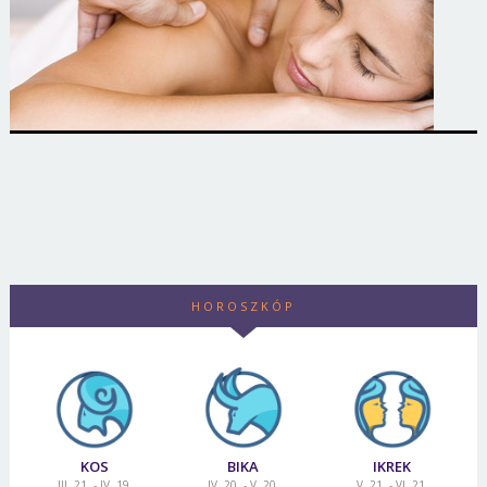
HOROSZKÓP
KOS
BIKA
IKREK
III. 21. - IV. 19.
IV. 20. - V. 20.
V. 21. - VI. 21.