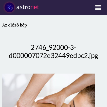
Az előző kép
2746_92000-3-
d000007072e32449edbc2.jpg