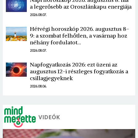
a legerősebb az Oroszlánkapu energiája
2026.08.07.
Hétvégi horoszkóp 2026. augusztus 8-
9: a szombat felhőtlen, a vasárnap hoz
néhány fordulatot…
Borsonline bejelentkezés
2026.08.07.
E-mail cím vagy felhasználónév
Napfogyatkozás 2026: ezt üzeni az
augusztus 12-i részleges fogyatkozás a
csillagjegyeknek
Jelszó
2026.08.06.
Mégse
Bejelentkezés
VIDEÓK