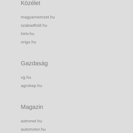
Közélet
magyarnemzet.hu
szabadfold.hu
hirtv.hu
origo.hu
Gazdaság
vg.hu
agrokep.hu
Magazin
astronet.hu
automotor.hu