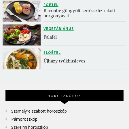
FŐÉTEL
Baconbe göngyölt sertésszűz rakott 
burgonyával
VEGETÁRIÁNUS
Falafel
ELŐÉTEL
Újházy tyúkhúsleves
HOROSZKÓPOK
Személyre szabott horoszkóp
Párhoroszkóp
Szerelmi horoszkóp