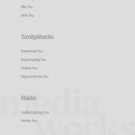
life.hu
she.hu
Szolgáltatás
freemail.hu
koponyeg.hu
videa.hu
lapcentrum.hu
Rádió
radio1gong.hu
hirfm.hu