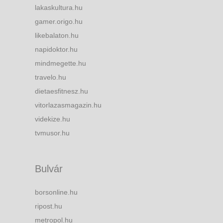
lakaskultura.hu
gamer.origo.hu
likebalaton.hu
napidoktor.hu
mindmegette.hu
travelo.hu
dietaesfitnesz.hu
vitorlazasmagazin.hu
videkize.hu
tvmusor.hu
Bulvár
borsonline.hu
ripost.hu
metropol.hu