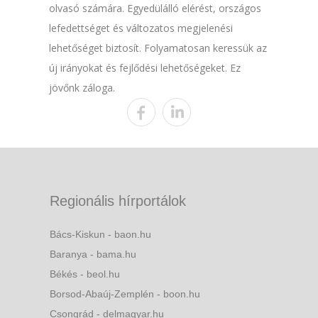
olvasó számára. Egyedülálló elérést, országos
lefedettséget és változatos megjelenési
lehetőséget biztosít. Folyamatosan keressük az
új irányokat és fejlődési lehetőségeket. Ez
jövőnk záloga.
Regionális hírportálok
Bács-Kiskun - baon.hu
Baranya - bama.hu
Békés - beol.hu
Borsod-Abaúj-Zemplén - boon.hu
Csongrád - delmagyar.hu