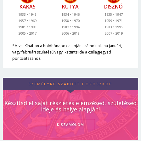
KAKAS
KUTYA
DISZNÓ
1933
1945
1934
1946
1935
1947
1957
1969
1958
1970
1959
1971
1981
1993
1982
1994
1983
1995
2005
2017
2006
2018
2007
2019
*Mivel Kínában a holdhónapok alapján számolnak, ha januári,
vagy februári születésű vagy, kattints ide a csillagjegyed
pontosításához.
SZEMÉLYRE SZABOTT HOROSZKÓP
Készítsd el saját részletes elemzésed, születésed
ideje és helye alapján!
KISZÁMOLOM