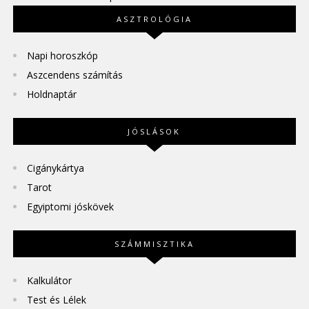
ASZTROLÓGIA
Napi horoszkóp
Aszcendens számítás
Holdnaptár
JÓSLÁSOK
Cigánykártya
Tarot
Egyiptomi jóskövek
SZÁMMISZTIKA
Kalkulátor
Test és Lélek