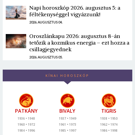
Napi horoszkóp 2026. augusztus 5: a
féltékenységgel vigyázzunk!
2026. AUGUSZTUS 04.
Oroszlánkapu 2026: augusztus 8-án
tetőzik a kozmikus energia – ezt hozza a
csillagjegyednek
2026. AUGUSZTUS 05.
KÍNAI HOROSZKÓP
PATKÁNY
BIVALY
TIGRIS
1936
1948
1937
1949
1938
1950
1960
1972
1961
1973
1962
1974
1984
1996
1985
1997
1986
1998