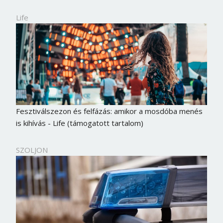
Life
Fesztiválszezon és felfázás: amikor a mosdóba menés
is kihívás - Life (támogatott tartalom)
SZOLJON