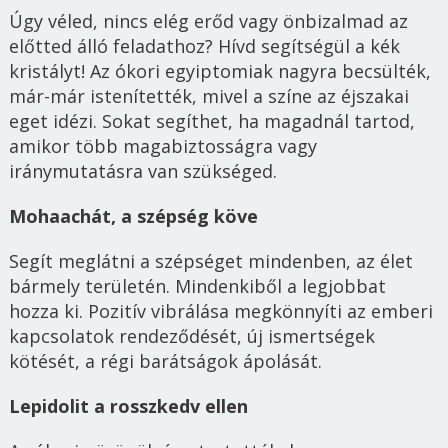
Úgy véled, nincs elég erőd vagy önbizalmad az
előtted álló feladathoz? Hívd segítségül a kék
kristályt! Az ókori egyiptomiak nagyra becsülték,
már-már istenítették, mivel a színe az éjszakai
eget idézi. Sokat segíthet, ha magadnál tartod,
amikor több magabiztosságra vagy
iránymutatásra van szükséged.
Mohaachát, a szépség köve
Segít meglátni a szépséget mindenben, az élet
bármely területén. Mindenkiből a legjobbat
hozza ki. Pozitív vibrálása megkönnyíti az emberi
kapcsolatok rendeződését, új ismertségek
kötését, a régi barátságok ápolását.
Lepidolit a rosszkedv ellen