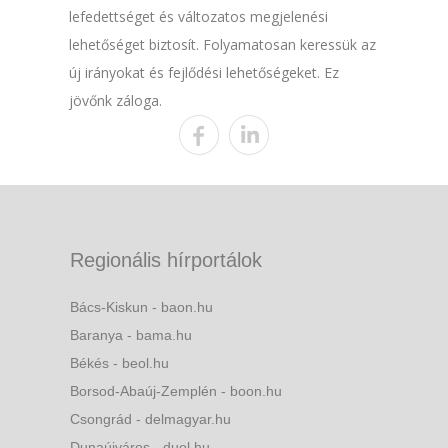
lefedettséget és változatos megjelenési
lehetőséget biztosít. Folyamatosan keressük az
új irányokat és fejlődési lehetőségeket. Ez
jövőnk záloga.
Regionális hírportálok
Bács-Kiskun - baon.hu
Baranya - bama.hu
Békés - beol.hu
Borsod-Abaúj-Zemplén - boon.hu
Csongrád - delmagyar.hu
Dunaújváros - duol.hu