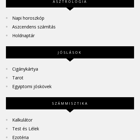
ASZTROLÓGIA
Napi horoszkóp
Aszcendens számítás
Holdnaptár
JÓSLÁSOK
Cigánykártya
Tarot
Egyiptomi jóskövek
SZÁMMISZTIKA
Kalkulátor
Test és Lélek
Ezotéria