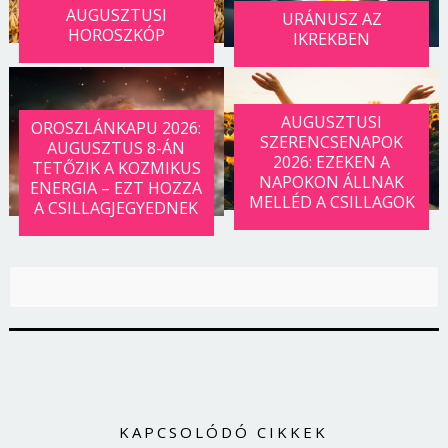
AUGUSZTUSI
Jelszó
URÁNUSZ AZ
HOROSZKÓP
IKREKBEN
Mégse
Bejelentkezés
AUGUSZTUSI
OROSZLÁNKAPU 2026:
SZERENCSENAPOK
AUGUSZTUS 8-ÁN
2026: EZEKEN A
TETŐZIK A KOZMIKUS
NAPOKON ÁLLNAK
ENERGIA – EZT HOZZA
MELLÉD A CSILLAGOK
A CSILLAGJEGYEDNEK
KAPCSOLÓDÓ CIKKEK