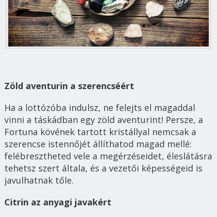
Zöld aventurin a szerencséért
Ha a lottózóba indulsz, ne felejts el magaddal
vinni a táskádban egy zöld aventurint! Persze, a
Fortuna kövének tartott kristállyal nemcsak a
szerencse istennőjét állíthatod magad mellé:
felébresztheted vele a megérzéseidet, éleslátásra
tehetsz szert általa, és a vezetői képességeid is
javulhatnak tőle.
Citrin az anyagi javakért