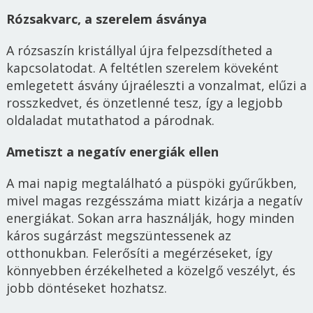
Rózsakvarc, a szerelem ásványa
A rózsaszín kristállyal újra felpezsdítheted a
kapcsolatodat. A feltétlen szerelem köveként
emlegetett ásvány újraéleszti a vonzalmat, elűzi a
rosszkedvet, és önzetlenné tesz, így a legjobb
oldaladat mutathatod a párodnak.
Ametiszt a negatív energiák ellen
A mai napig megtalálható a püspöki gyűrűkben,
mivel magas rezgésszáma miatt kizárja a negatív
energiákat. Sokan arra használják, hogy minden
káros sugárzást megszüntessenek az
otthonukban. Felerősíti a megérzéseket, így
könnyebben érzékelheted a közelgő veszélyt, és
jobb döntéseket hozhatsz.