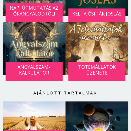
NAPI ÚTMUTATÁS AZ
ŐRANGYALODTÓL!
KELTA ŐSI FÁK JÓSLÁS
ANGYALSZÁM-
TOTEMÁLLATOK
KALKULÁTOR
ÜZENETE
AJÁNLOTT TARTALMAK
Borsonline bejelentkezés
E-mail cím vagy felhasználónév