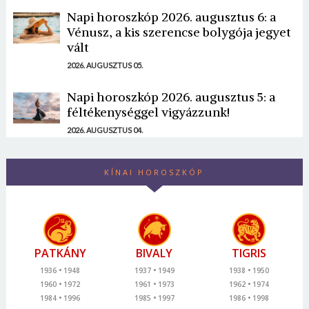
Napi horoszkóp 2026. augusztus 6: a
Vénusz, a kis szerencse bolygója jegyet
vált
2026. AUGUSZTUS 05.
Napi horoszkóp 2026. augusztus 5: a
féltékenységgel vigyázzunk!
2026. AUGUSZTUS 04.
KÍNAI HOROSZKÓP
PATKÁNY
BIVALY
TIGRIS
1936
1948
1937
1949
1938
1950
1960
1972
1961
1973
1962
1974
1984
1996
1985
1997
1986
1998