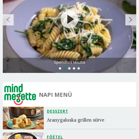
Olasz és görög paradicsomsaláta
NAPI MENÜ
DESSZERT
Aranygaluska grillen sütve
FŐÉTEL