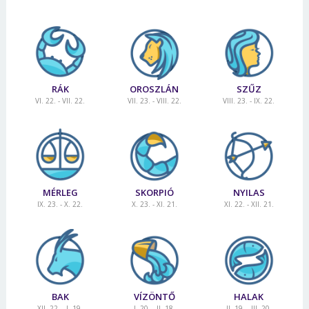
RÁK
OROSZLÁN
SZŰZ
VI. 22. - VII. 22.
VII. 23. - VIII. 22.
VIII. 23. - IX. 22.
MÉRLEG
SKORPIÓ
NYILAS
IX. 23. - X. 22.
X. 23. - XI. 21.
XI. 22. - XII. 21.
BAK
VÍZÖNTŐ
HALAK
XII. 22. - I. 19.
I. 20. - II. 18.
II. 19. - III. 20.