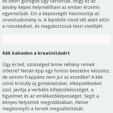
Az ókori görögök úgy tartották, hogy ez az
ásvány képes helyreállítani az ember érzelmi
egyensúlyát. Ezt a képességét hasznosítja az
orvostudomány is. A lepidolit rövid idő alatt elűzi
a rosszkedvet, és magabiztossá teszi viselőjét.
Kék kalcedon a kreativitásért
Úgy érzed, szükséged lenne néhány remek
ötletre? Netán épp egy fontos beszédre készülsz,
de semmi frappáns nem jut az eszedbe? A kék
színű kristály új gondolatokat, elképzeléseket
szül, javítja a verbális kifejezőkészséget, a
figyelmet és az emlékezőképességet. Segít a
kényes helyzetek megoldásában, illetve
megkönnyíti a tervek megvalósítását.