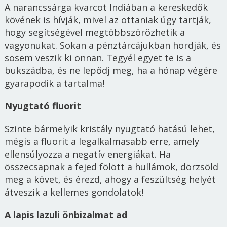
A narancssárga kvarcot Indiában a kereskedők
kövének is hívják, mivel az ottaniak úgy tartják,
hogy segítségével megtöbbszörözhetik a
vagyonukat. Sokan a pénztárcájukban hordják, és
sosem veszik ki onnan. Tegyél egyet te is a
bukszádba, és ne lepődj meg, ha a hónap végére
gyarapodik a tartalma!
Nyugtató fluorit
Szinte bármelyik kristály nyugtató hatású lehet,
mégis a fluorit a legalkalmasabb erre, amely
ellensúlyozza a negatív energiákat. Ha
összecsapnak a fejed fölött a hullámok, dörzsöld
meg a követ, és érezd, ahogy a feszültség helyét
átveszik a kellemes gondolatok!
A lapis lazuli önbizalmat ad