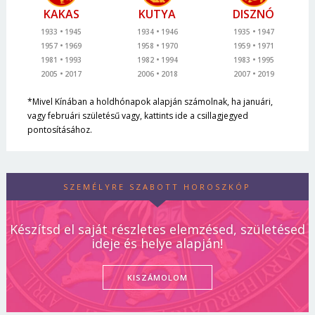
KAKAS
KUTYA
DISZNÓ
1933
1945
1934
1946
1935
1947
1957
1969
1958
1970
1959
1971
1981
1993
1982
1994
1983
1995
2005
2017
2006
2018
2007
2019
*Mivel Kínában a holdhónapok alapján számolnak, ha januári,
vagy februári születésű vagy, kattints ide a csillagjegyed
pontosításához.
SZEMÉLYRE SZABOTT HOROSZKÓP
Készítsd el saját részletes elemzésed, születésed
ideje és helye alapján!
KISZÁMOLOM