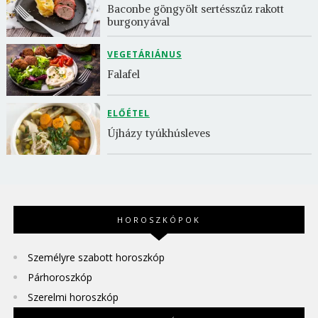
Baconbe göngyölt sertésszűz rakott 
burgonyával
VEGETÁRIÁNUS
Falafel
ELŐÉTEL
Újházy tyúkhúsleves
HOROSZKÓPOK
Személyre szabott horoszkóp
Párhoroszkóp
Szerelmi horoszkóp