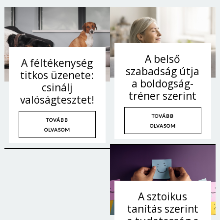
A belső
A féltékenység
szabadság útja
titkos üzenete:
a boldogság-
csinálj
tréner szerint
valóságtesztet!
TOVÁBB
TOVÁBB
OLVASOM
OLVASOM
A sztoikus
tanítás szerint