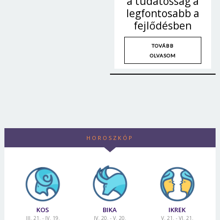
a tudatosság a
legfontosabb a
fejlődésben
TOVÁBB
OLVASOM
HOROSZKÓP
KOS
BIKA
IKREK
III. 21. - IV. 19.
IV. 20. - V. 20.
V. 21. - VI. 21.