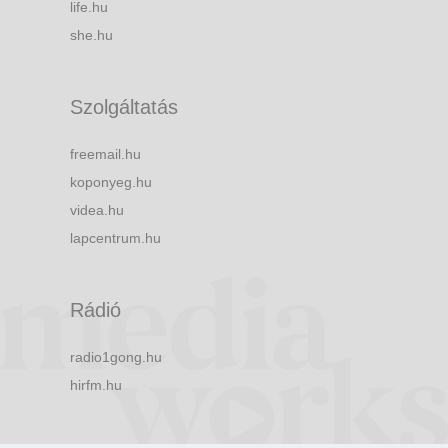
life.hu
she.hu
Szolgáltatás
freemail.hu
koponyeg.hu
videa.hu
lapcentrum.hu
Rádió
radio1gong.hu
hirfm.hu