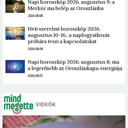
Napi horoszkóp 2026. augusztus 9: a
Merkúr ma belép az Oroszlánba
2026.08.08.
Heti szerelmi horoszkóp 2026.
augusztus 10-16.: a napfogyatkozás
Borsonline bejelentkezés
próbára teszi a kapcsolatokat
2026.08.08.
E-mail cím vagy felhasználónév
Napi horoszkóp 2026. augusztus 8: ma
a legerősebb az Oroszlánkapu energiája
Jelszó
2026.08.07.
Mégse
Bejelentkezés
VIDEÓK