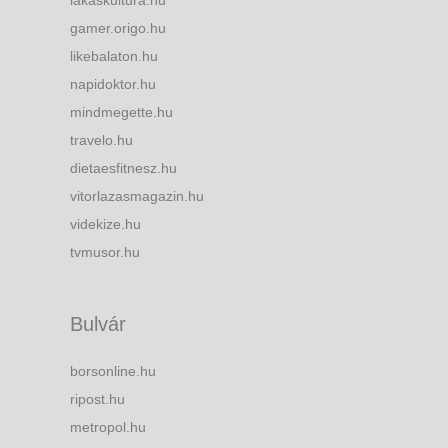
lakaskultura.hu
gamer.origo.hu
likebalaton.hu
napidoktor.hu
mindmegette.hu
travelo.hu
dietaesfitnesz.hu
vitorlazasmagazin.hu
videkize.hu
tvmusor.hu
Bulvár
borsonline.hu
ripost.hu
metropol.hu