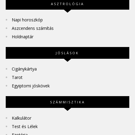
ASZTROLÓGIA
Napi horoszkóp
Aszcendens számítás
Holdnaptár
JÓSLÁSOK
Cigánykártya
Tarot
Egyiptomi jóskövek
SZÁMMISZTIKA
Kalkulátor
Test és Lélek
Ezotéria