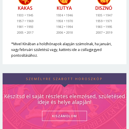
KAKAS
KUTYA
DISZNÓ
1933
1945
1934
1946
1935
1947
1957
1969
1958
1970
1959
1971
1981
1993
1982
1994
1983
1995
2005
2017
2006
2018
2007
2019
*Mivel Kínában a holdhónapok alapján számolnak, ha januári,
vagy februári születésű vagy, kattints ide a csillagjegyed
pontosításához.
SZEMÉLYRE SZABOTT HOROSZKÓP
Készítsd el saját részletes elemzésed, születésed
ideje és helye alapján!
KISZÁMOLOM