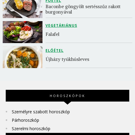
FŐÉTEL
Baconbe göngyölt sertésszűz rakott 
burgonyával
VEGETÁRIÁNUS
Falafel
ELŐÉTEL
Újházy tyúkhúsleves
HOROSZKÓPOK
Személyre szabott horoszkóp
Párhoroszkóp
Szerelmi horoszkóp