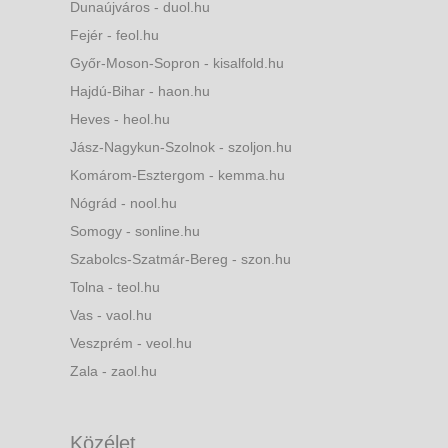
Dunaújváros - duol.hu
Fejér - feol.hu
Győr-Moson-Sopron - kisalfold.hu
Hajdú-Bihar - haon.hu
Heves - heol.hu
Jász-Nagykun-Szolnok - szoljon.hu
Komárom-Esztergom - kemma.hu
Nógrád - nool.hu
Somogy - sonline.hu
Szabolcs-Szatmár-Bereg - szon.hu
Tolna - teol.hu
Vas - vaol.hu
Veszprém - veol.hu
Zala - zaol.hu
Közélet