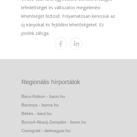
lefedettséget és változatos megjelenési
lehetőséget biztosít. Folyamatosan keressük az
új irányokat és fejlődési lehetőségeket. Ez
jövőnk záloga.
Regionális hírportálok
Bács-Kiskun - baon.hu
Baranya - bama.hu
Békés - beol.hu
Borsod-Abaúj-Zemplén - boon.hu
Csongrád - delmagyar.hu