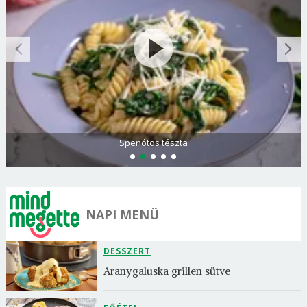
Spenótos tészta
NAPI MENÜ
DESSZERT
Aranygaluska grillen sütve