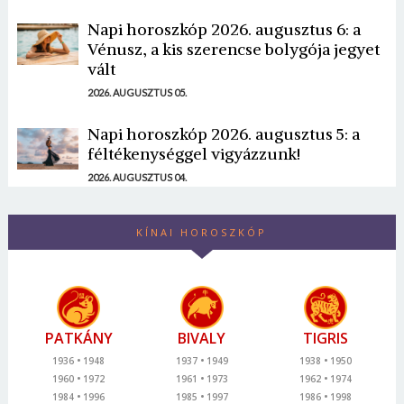
Napi horoszkóp 2026. augusztus 6: a
Vénusz, a kis szerencse bolygója jegyet
vált
2026. AUGUSZTUS 05.
Napi horoszkóp 2026. augusztus 5: a
féltékenységgel vigyázzunk!
2026. AUGUSZTUS 04.
KÍNAI HOROSZKÓP
PATKÁNY
BIVALY
TIGRIS
1936
1948
1937
1949
1938
1950
1960
1972
1961
1973
1962
1974
1984
1996
1985
1997
1986
1998