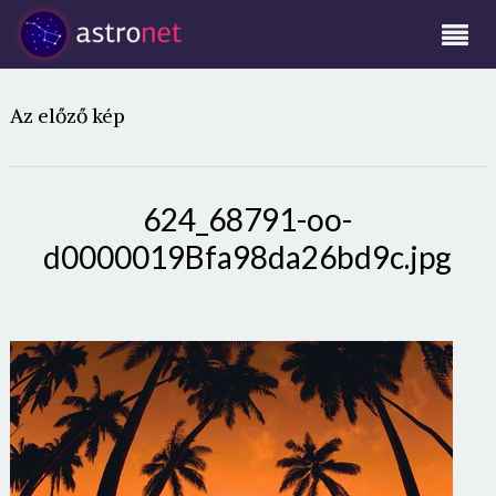
Az előző kép
624_68791-oo-
d0000019Bfa98da26bd9c.jpg