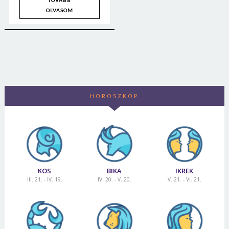
TOVÁBB
OLVASOM
HOROSZKÓP
KOS
BIKA
IKREK
III. 21. - IV. 19.
IV. 20. - V. 20.
V. 21. - VI. 21.