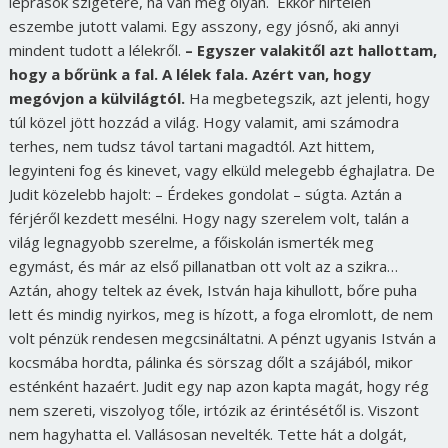
leprások szigetére, ha van még olyan. Ekkor hirtelen
eszembe jutott valami. Egy asszony, egy jósnő, aki annyi
mindent tudott a lélekről.
– Egyszer valakitől azt hallottam,
hogy a bőrünk a fal. A lélek fala. Azért van, hogy
megóvjon a külvilágtól.
Ha megbetegszik, azt jelenti, hogy
túl közel jött hozzád a világ. Hogy valamit, ami számodra
terhes, nem tudsz távol tartani magadtól. Azt hittem,
legyinteni fog és kinevet, vagy elküld melegebb éghajlatra. De
Judit közelebb hajolt: – Érdekes gondolat – súgta. Aztán a
férjéről kezdett mesélni. Hogy nagy szerelem volt, talán a
világ legnagyobb szerelme, a főiskolán ismerték meg
egymást, és már az első pillanatban ott volt az a szikra…
Aztán, ahogy teltek az évek, István haja kihullott, bőre puha
lett és mindig nyirkos, meg is hízott, a foga elromlott, de nem
volt pénzük rendesen megcsináltatni. A pénzt ugyanis István a
kocsmába hordta, pálinka és sörszag dőlt a szájából, mikor
esténként hazaért. Judit egy nap azon kapta magát, hogy rég
nem szereti, viszolyog tőle, irtózik az érintésétől is. Viszont
nem hagyhatta el. Vallásosan nevelték. Tette hát a dolgát,