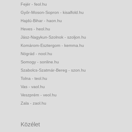
Fejér - feol.hu
Győr-Moson-Sopron - kisalfold.hu
Hajdú-Bihar - haon.hu
Heves - heol.hu
Jász-Nagykun-Szolnok - szoljon.hu
Komárom-Esztergom - kemma.hu
Nógrád - nool.hu
Somogy - sonline.hu
Szabolcs-Szatmár-Bereg - szon.hu
Tolna - teol.hu
Vas - vaol.hu
Veszprém - veol.hu
Zala - zaol.hu
Közélet