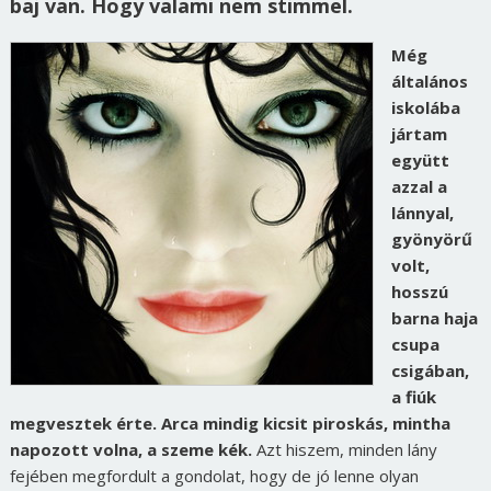
baj van. Hogy valami nem stimmel.
Még
általános
iskolába
jártam
együtt
azzal a
lánnyal,
gyönyörű
volt,
hosszú
barna haja
csupa
csigában,
a fiúk
megvesztek érte. Arca mindig kicsit piroskás, mintha
napozott volna, a szeme kék.
Azt hiszem, minden lány
fejében megfordult a gondolat, hogy de jó lenne olyan