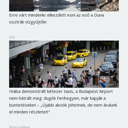
Erre várt mindenki: elkezdett esni az eső a Duna
osztrák vízgyűjtőin
VG
Hiába demonstrált kétezer taxis, a Budapest Airport
nem hátrált meg: dugók Ferihegyen, már kapják a
büntetéseket – „Újabb akciók jöhetnek, de nem árulunk
el minden részletet!"
Borsonline