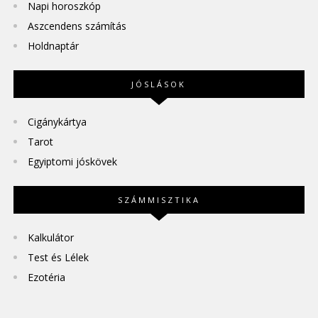
Napi horoszkóp
Aszcendens számítás
Holdnaptár
JÓSLÁSOK
Cigánykártya
Tarot
Egyiptomi jóskövek
SZÁMMISZTIKA
Kalkulátor
Test és Lélek
Ezotéria