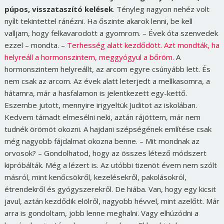
púpos, visszataszító kelések
. Tényleg nagyon nehéz volt
nyílt tekintettel ránézni. Ha őszinte akarok lenni, be kell
valljam, hogy felkavarodott a gyomrom. – Évek óta szenvedek
ezzel – mondta. –
Terhesség alatt kezdődött. Azt mondták, ha
helyreáll a hormonszintem, meggyógyul a bőröm.
A
hormonszintem helyreállt, az arcom egyre csúnyább lett. És
nem csak az arcom. Az évek alatt leterjedt a mellkasomra, a
hátamra, már a hasfalamon is jelentkezett egy-kettő.
Eszembe jutott, mennyire irigyeltük Juditot az iskolában.
Kedvem támadt elmesélni neki, aztán rájöttem, már nem
tudnék örömöt okozni. A hajdani szépségének említése csak
még nagyobb fájdalmat okozna benne. – Mit mondnak az
orvosok? – Gondolhatod, hogy az összes létező módszert
kipróbálták. Még a lézert is. Az utóbbi tizenöt évem nem szólt
másról, mint kenőcsökről, kezelésekről, pakolásokról,
étrendekről és gyógyszerekről. De hiába. Van, hogy egy kicsit
javul, aztán kezdődik elölről, nagyobb hévvel, mint azelőtt. Már
arra is gondoltam, jobb lenne meghalni. Vagy elhúzódni a