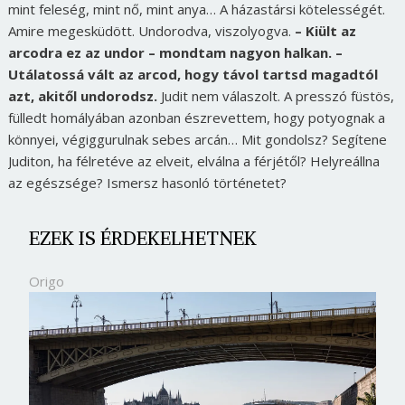
mint feleség, mint nő, mint anya… A házastársi kötelességét.
Amire megesküdött. Undorodva, viszolyogva.
– Kiült az
arcodra ez az undor – mondtam nagyon halkan. –
Utálatossá vált az arcod, hogy távol tartsd magadtól
azt, akitől undorodsz.
Judit nem válaszolt. A presszó füstös,
fülledt homályában azonban észrevettem, hogy potyognak a
könnyei, végiggurulnak sebes arcán… Mit gondolsz? Segítene
Juditon, ha félretéve az elveit, elválna a férjétől? Helyreállna
az egészsége? Ismersz hasonló történetet?
EZEK IS ÉRDEKELHETNEK
Origo