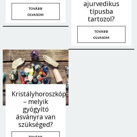
ajurvedikus
Jelszó
TOVÁBB
típusba
OLVASOM
tartozol?
Mégse
Bejelentkezés
TOVÁBB
OLVASOM
Kristályhoroszkóp
– melyik
gyógyító
ásványra van
szükséged?