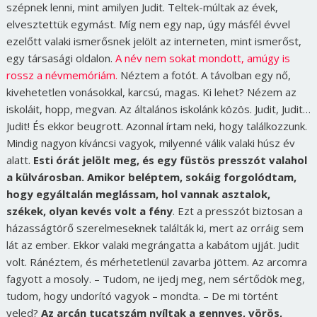
szépnek lenni, mint amilyen Judit. Teltek-múltak az évek,
elvesztettük egymást. Míg nem egy nap, úgy másfél évvel
ezelőtt valaki ismerősnek jelölt az interneten, mint ismerőst,
egy társasági oldalon.
A név nem sokat mondott, amúgy is
rossz a névmemóriám.
Néztem a fotót. A távolban egy nő,
kivehetetlen vonásokkal, karcsú, magas. Ki lehet? Nézem az
iskoláit, hopp, megvan. Az általános iskolánk közös. Judit, Judit…
Judit! És ekkor beugrott. Azonnal írtam neki, hogy találkozzunk.
Mindig nagyon kíváncsi vagyok, milyenné válik valaki húsz év
alatt.
Esti órát jelölt meg, és egy füstös presszót valahol
a külvárosban. Amikor beléptem, sokáig forgolódtam,
hogy egyáltalán meglássam, hol vannak asztalok,
székek, olyan kevés volt a fény
. Ezt a presszót biztosan a
házasságtörő szerelmeseknek találták ki, mert az orráig sem
lát az ember. Ekkor valaki megrángatta a kabátom ujját. Judit
volt. Ránéztem, és mérhetetlenül zavarba jöttem. Az arcomra
fagyott a mosoly. – Tudom, ne ijedj meg, nem sértődök meg,
tudom, hogy undorító vagyok – mondta. – De mi történt
veled?
Az arcán tucatszám nyíltak a gennyes, vörös,