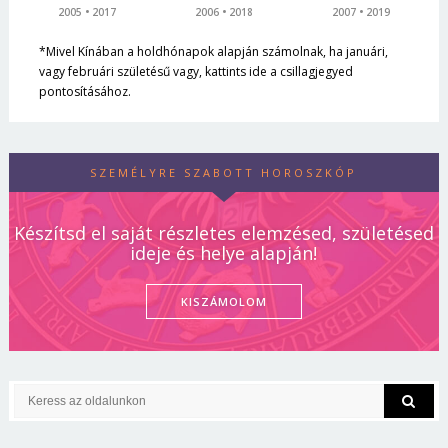
2005
2017
2006
2018
2007
2019
*Mivel Kínában a holdhónapok alapján számolnak, ha januári,
vagy februári születésű vagy, kattints ide a csillagjegyed
pontosításához.
SZEMÉLYRE SZABOTT HOROSZKÓP
Készítsd el saját részletes elemzésed, születésed
ideje és helye alapján!
KISZÁMOLOM