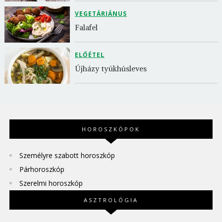
VEGETÁRIÁNUS
Falafel
ELŐÉTEL
Újházy tyúkhúsleves
HOROSZKÓPOK
Személyre szabott horoszkóp
Párhoroszkóp
Szerelmi horoszkóp
ASZTROLÓGIA