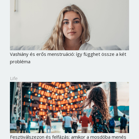
Vashiány és erős menstruáció: így függhet össze a két
probléma
Life
Fesztiválszezon és felfázás: amikor a mosdóba menés