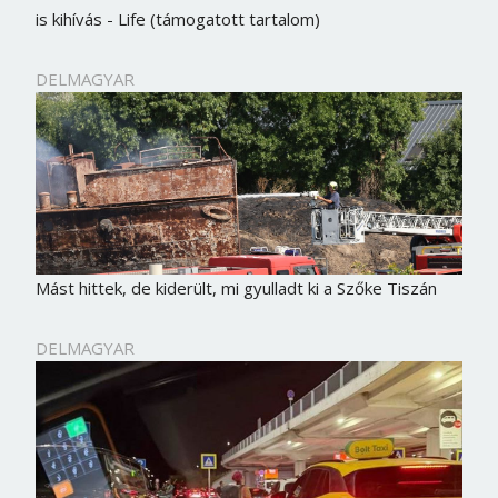
is kihívás - Life (támogatott tartalom)
DELMAGYAR
Mást hittek, de kiderült, mi gyulladt ki a Szőke Tiszán
DELMAGYAR