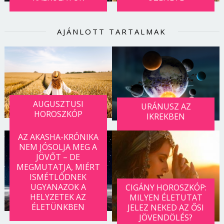
AJÁNLOTT TARTALMAK
AUGUSZTUSI
URÁNUSZ AZ
HOROSZKÓP
IKREKBEN
AZ AKASHA-KRÓNIKA
NEM JÓSOLJA MEG A
JÖVŐT – DE
MEGMUTATJA, MIÉRT
ISMÉTLŐDNEK
UGYANAZOK A
CIGÁNY HOROSZKÓP:
HELYZETEK AZ
MILYEN ÉLETUTAT
ÉLETÜNKBEN
JELEZ NEKED AZ ŐSI
JÖVENDÖLÉS?