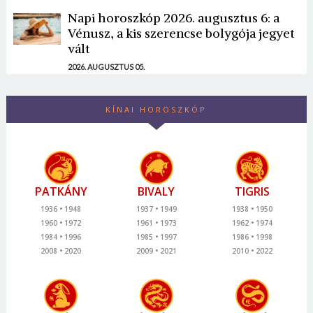
Napi horoszkóp 2026. augusztus 6: a
Vénusz, a kis szerencse bolygója jegyet
vált
2026. AUGUSZTUS 05.
KÍNAI HOROSZKÓP
PATKÁNY
BIVALY
TIGRIS
1936
1948
1937
1949
1938
1950
1960
1972
1961
1973
1962
1974
1984
1996
1985
1997
1986
1998
2008
2020
2009
2021
2010
2022