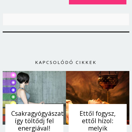
KAPCSOLÓDÓ CIKKEK
Borsonline bejelentkezés
Csakragyógyászat:
Ettől fogysz,
E-mail cím vagy felhasználónév
így töltődj fel
ettől hízol:
energiával!
melyik