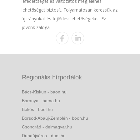
lefedettséget és változatos megjelenési
lehetőséget biztosít. Folyamatosan keressük az
új irányokat és fejlődési lehetőségeket. Ez
jövőnk záloga.
Regionális hírportálok
Bács-Kiskun - baon.hu
Baranya - bama.hu
Békés - beol.hu
Borsod-Abaúj-Zemplén - boon.hu
Csongrád - delmagyar.hu
Dunaújváros - duol.hu