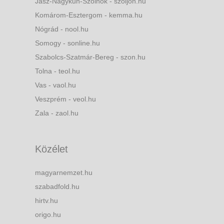
Jász-Nagykun-Szolnok - szoljon.hu
Komárom-Esztergom - kemma.hu
Nógrád - nool.hu
Somogy - sonline.hu
Szabolcs-Szatmár-Bereg - szon.hu
Tolna - teol.hu
Vas - vaol.hu
Veszprém - veol.hu
Zala - zaol.hu
Közélet
magyarnemzet.hu
szabadfold.hu
hirtv.hu
origo.hu