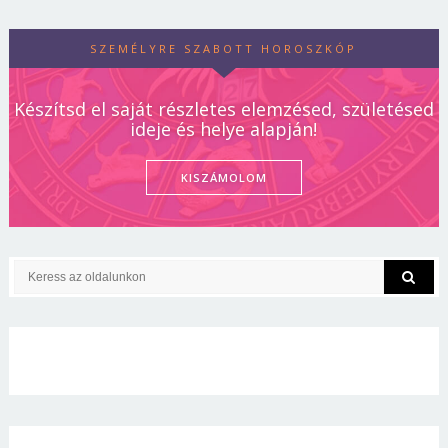
SZEMÉLYRE SZABOTT HOROSZKÓP
Készítsd el saját részletes elemzésed, születésed
ideje és helye alapján!
KISZÁMOLOM