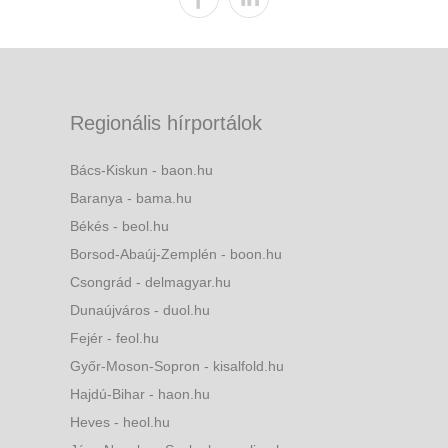
Regionális hírportálok
Bács-Kiskun - baon.hu
Baranya - bama.hu
Békés - beol.hu
Borsod-Abaúj-Zemplén - boon.hu
Csongrád - delmagyar.hu
Dunaújváros - duol.hu
Fejér - feol.hu
Győr-Moson-Sopron - kisalfold.hu
Hajdú-Bihar - haon.hu
Heves - heol.hu