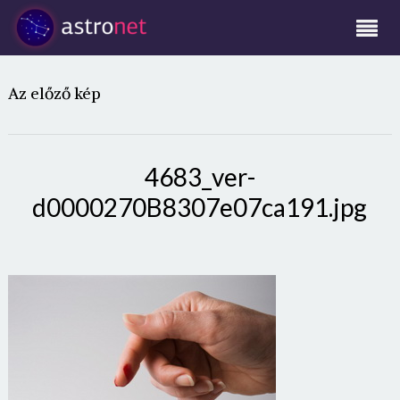
Az előző kép
4683_ver-
d0000270B8307e07ca191.jpg