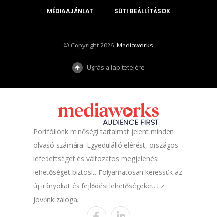
MÉDIAAJÁNLAT
SÜTI BEÁLLÍTÁSOK
© Copyright 2026.
Mediaworks
Ugrás a lap tetejére
Portfóliónk minőségi tartalmat jelent minden
olvasó számára. Egyedülálló elérést, országos
lefedettséget és változatos megjelenési
lehetőséget biztosít. Folyamatosan keressük az
új irányokat és fejlődési lehetőségeket. Ez
jövőnk záloga.