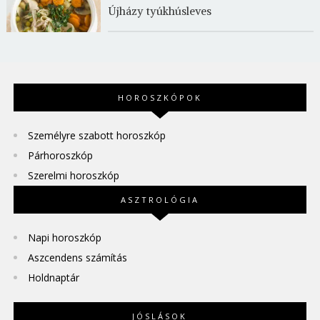
Újházy tyúkhúsleves
HOROSZKÓPOK
Személyre szabott horoszkóp
Párhoroszkóp
Szerelmi horoszkóp
ASZTROLÓGIA
Napi horoszkóp
Aszcendens számítás
Holdnaptár
JÓSLÁSOK