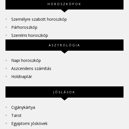
HOROSZKÓPOK
Személyre szabott horoszkóp
Párhoroszkóp
Szerelmi horoszkóp
ASZTROLÓGIA
Napi horoszkóp
Aszcendens számítás
Holdnaptár
JÓSLÁSOK
Cigánykártya
Tarot
Egyiptomi jóskövek