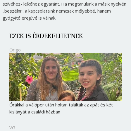
szívéhez- lelkéhez egyaránt. Ha megtanulunk a másik nyelvén
„beszélni”, a kapcsolataink nemcsak mélyebbé, hanem
gyógyító erejűvé is válnak.
EZEK IS ÉRDEKELHETNEK
Origo
Órákkal a válóper után holtan találták az apát és két
kislányát a családi házban
VG