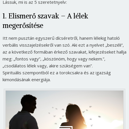
Lássuk, mi is az 5 szeretetnyelv:
1. Elismerő szavak – A lélek
megerősítése
Itt nem pusztán egyszerű dícséretről, hanem lélekig hatoló
verbális visszajelzésekről van szó. Aki ezt a nyelvet „beszéli”,
az a következő formában érkező szavakat, kifejezéseket hallja
meg: „fontos vagy”, „köszönöm, hogy vagy nekem.”,
„csodálatos lélek vagy, akire szükségem van”.
Spirituális szempontból ez a torokcsakra és az igazság
kimondásának energiája.