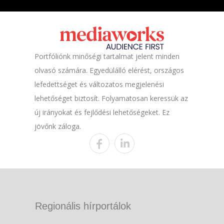
Portfóliónk minőségi tartalmat jelent minden
olvasó számára. Egyedülálló elérést, országos
lefedettséget és változatos megjelenési
lehetőséget biztosít. Folyamatosan keressük az
új irányokat és fejlődési lehetőségeket. Ez
jövőnk záloga.
Regionális hírportálok