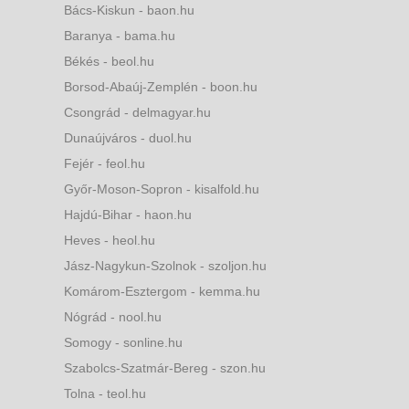
Bács-Kiskun - baon.hu
Baranya - bama.hu
Békés - beol.hu
Borsod-Abaúj-Zemplén - boon.hu
Csongrád - delmagyar.hu
Dunaújváros - duol.hu
Fejér - feol.hu
Győr-Moson-Sopron - kisalfold.hu
Hajdú-Bihar - haon.hu
Heves - heol.hu
Jász-Nagykun-Szolnok - szoljon.hu
Komárom-Esztergom - kemma.hu
Nógrád - nool.hu
Somogy - sonline.hu
Szabolcs-Szatmár-Bereg - szon.hu
Tolna - teol.hu