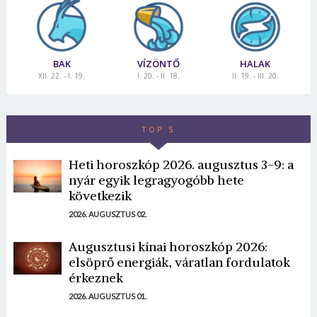
BAK
VÍZÖNTŐ
HALAK
XII. 22. - I. 19.
I. 20. - II. 18.
II. 19. - III. 20.
TOP 5
Heti horoszkóp 2026. augusztus 3-9: a
nyár egyik legragyogóbb hete
következik
2026. AUGUSZTUS 02.
Augusztusi kínai horoszkóp 2026:
elsöprő energiák, váratlan fordulatok
érkeznek
2026. AUGUSZTUS 01.