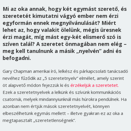
Mi az oka annak, hogy két egymást szerető, és
szeretetét kimutatni vágyó ember nem érzi
egyformán ennek megnyilvánulását? Miért
lehet az, hogy valakit ölelünk, mégis üresnek
érzi magát, míg mást egy-két elismerő szó is
szíven talál? A szeretet önmagában nem elég –
meg kell tanulnunk a másik „nyelvén” adni és
befogadni.
Gary Chapman amerikai író, lelkész és párkapcsolati tanácsadó
nevéhez fűződik az „5 szeretetnyelv” elmélet, amely szerint
öt alapvető módon fejezzük ki és
érzékeljük a szeretetet.
Ezek a szeretetnyelvek a lelkünk és szívünk kommunikációs
csatornái, melyek mindannyiunknál más húrokra pendülnek. Ha
azonban nem értjük mások szeretetnyelvét, könnyen
elbeszélhetünk egymás mellett – illetve gyakran ez az oka a
megtapasztalt „szeretetlenségnek”.