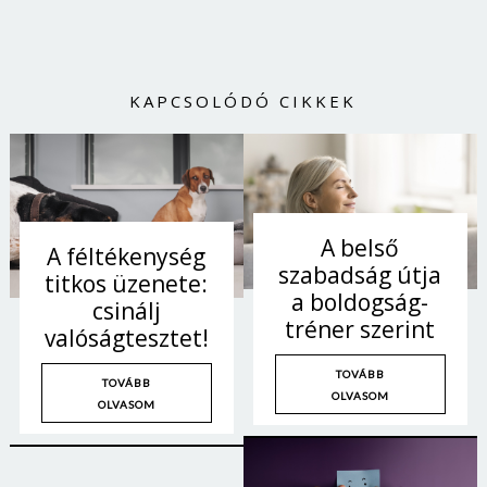
Jelszó
KAPCSOLÓDÓ CIKKEK
Mégse
Bejelentkezés
A belső
A féltékenység
szabadság útja
titkos üzenete:
a boldogság-
csinálj
tréner szerint
valóságtesztet!
TOVÁBB
TOVÁBB
OLVASOM
OLVASOM