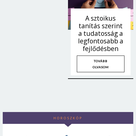
A sztoikus
tanítás szerint
a tudatosság a
legfontosabb a
fejlődésben
TOVÁBB
OLVASOM
HOROSZKÓP