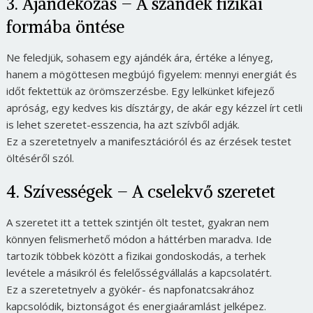
3. Ajándékozás – A szándék fizikai
formába öntése
Ne feledjük, sohasem egy ajándék ára, értéke a lényeg,
hanem a mögöttesen megbújó figyelem: mennyi energiát és
időt fektettük az örömszerzésbe. Egy lelkünket kifejező
apróság, egy kedves kis dísztárgy, de akár egy kézzel írt cetli
is lehet szeretet-esszencia, ha azt szívből adják.
Ez a szeretetnyelv a manifesztációról és az érzések testet
öltéséről szól.
4. Szívességek – A cselekvő szeretet
A szeretet itt a tettek szintjén ölt testet, gyakran nem
könnyen felismerhető módon a háttérben maradva. Ide
tartozik többek között a fizikai gondoskodás, a terhek
levétele a másikról és felelősségvállalás a kapcsolatért.
Ez a szeretetnyelv a gyökér- és napfonatcsakrához
kapcsolódik, biztonságot és energiaáramlást jelképez.