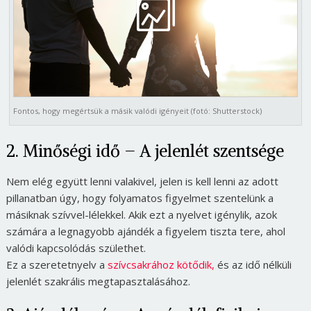
Fontos, hogy megértsük a másik valódi igényeit (fotó: Shutterstock)
2. Minőségi idő – A jelenlét szentsége
Nem elég együtt lenni valakivel, jelen is kell lenni az adott
pillanatban úgy, hogy folyamatos figyelmet szentelünk a
másiknak szívvel-lélekkel. Akik ezt a nyelvet igénylik, azok
számára a legnagyobb ajándék a figyelem tiszta tere, ahol
valódi kapcsolódás születhet.
Ez a szeretetnyelv a
szívcsakrához kötődik,
és az idő nélküli
jelenlét szakrális megtapasztalásához.