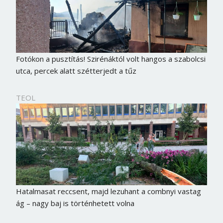
Fotókon a pusztítás! Szirénáktól volt hangos a szabolcsi
utca, percek alatt szétterjedt a tűz
TEOL
Hatalmasat reccsent, majd lezuhant a combnyi vastag
ág – nagy baj is történhetett volna