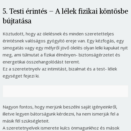
5. Testi érintés – A lélek fizikai köntösbe
bújtatása
Köztudott, hogy az ölelésnek és minden szeretetteljes
érintésnek valóságos gyógyító ereje van. Egy kézfogás, egy
simogatás vagy egy mélyről jövő ölelés olyan lelki kapukat nyit
meg, ami túlmutat a fizikai élményen- biztonságérzetet és
energetikai összehangolódást teremt.
Ez a szeretetnyelv az intimitást, bizalmat és a test- lélek
egységet fejezi ki.
Nagyon fontos, hogy merjünk beszélni saját igényeinkről,
illetve legyen bátorságunk kérdezni, ha nem ismerjük fel a
másik fél szükségleteit.
A szeretetnyelvek ismerete kulcs önmagunkhoz és mások