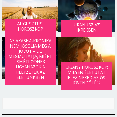
AUGUSZTUSI
URÁNUSZ AZ
HOROSZKÓP
IKREKBEN
AZ AKASHA-KRÓNIKA
NEM JÓSOLJA MEG A
JÖVŐT – DE
MEGMUTATJA, MIÉRT
ISMÉTLŐDNEK
UGYANAZOK A
CIGÁNY HOROSZKÓP:
HELYZETEK AZ
MILYEN ÉLETUTAT
ÉLETÜNKBEN
JELEZ NEKED AZ ŐSI
JÖVENDÖLÉS?
Borsonline bejelentkezés
E-mail cím vagy felhasználónév