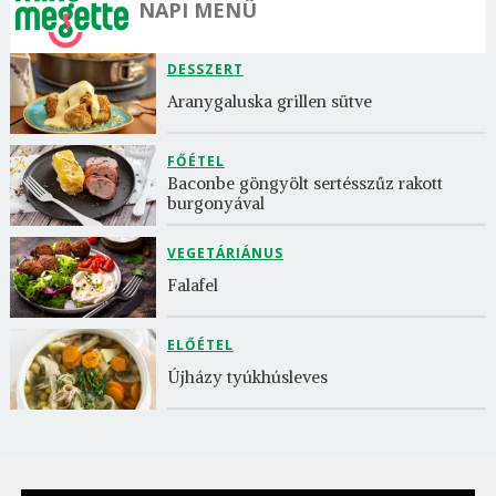
NAPI MENÜ
DESSZERT
Aranygaluska grillen sütve
FŐÉTEL
Baconbe göngyölt sertésszűz rakott 
burgonyával
VEGETÁRIÁNUS
Falafel
ELŐÉTEL
Újházy tyúkhúsleves