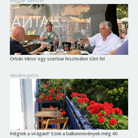
Magyar Nemzet
Orbán Viktor egy szerbiai fesztiválon tűnt fel
Mindmegette
Kiégtek a virágaid? Ezek a balkonnövények még 40