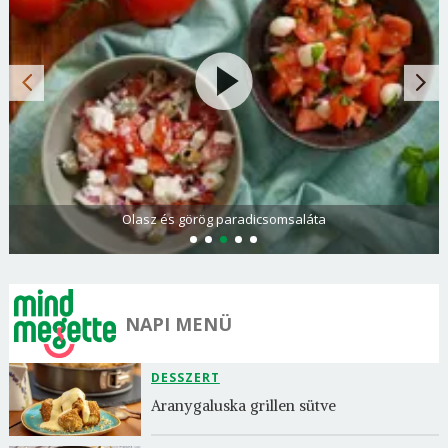
Olasz és görög paradicsomsaláta
NAPI MENÜ
DESSZERT
Aranygaluska grillen sütve