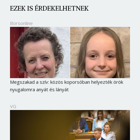
EZEK IS ÉRDEKELHETNEK
Borsonline
Megszakad a szív: közös koporsóban helyezték örök
nyugalomra anyát és lányát
VG