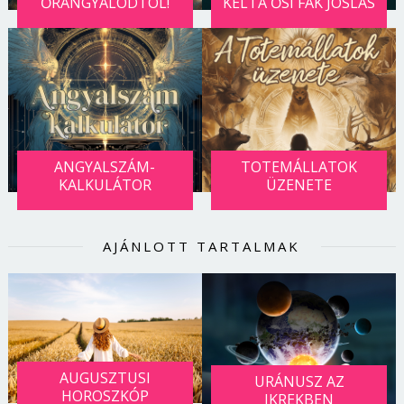
ŐRANGYALODTÓL!
KELTA ŐSI FÁK JÓSLÁS
ANGYALSZÁM-
TOTEMÁLLATOK
KALKULÁTOR
ÜZENETE
AJÁNLOTT TARTALMAK
AUGUSZTUSI
URÁNUSZ AZ
HOROSZKÓP
IKREKBEN