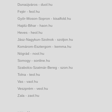
Dunaújváros - duol.hu
Fejér - feol.hu
Győr-Moson-Sopron - kisalfold.hu
Hajdú-Bihar - haon.hu
Heves - heol.hu
Jász-Nagykun-Szolnok - szoljon.hu
Komárom-Esztergom - kemma.hu
Nógrád - nool.hu
Somogy - sonline.hu
Szabolcs-Szatmár-Bereg - szon.hu
Tolna - teol.hu
Vas - vaol.hu
Veszprém - veol.hu
Zala - zaol.hu