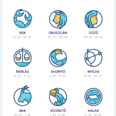
RÁK
OROSZLÁN
SZŰZ
VI. 22. - VII. 22.
VII. 23. - VIII. 22.
VIII. 23. - IX. 22.
MÉRLEG
SKORPIÓ
NYILAS
IX. 23. - X. 22.
X. 23. - XI. 21.
XI. 22. - XII. 21.
BAK
VÍZÖNTŐ
HALAK
XII. 22. - I. 19.
I. 20. - II. 18.
II. 19. - III. 20.