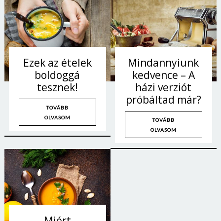
Jelszó
Mégse
Bejelentkezés
Ezek az ételek
Mindannyiunk
boldoggá
kedvence – A
tesznek!
házi verziót
próbáltad már?
TOVÁBB
OLVASOM
TOVÁBB
OLVASOM
Miért