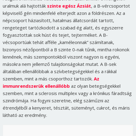
uralmuk alá hajtották
szinte egész Ázsiát
, a B-vércsoportot
képviselő gén mindenfelé elterjedt azon a földrészen. Az a
népcsoport háziasított, hatalmas állatcsordát tartott,
rengeteget tartózkodott a szabad ég alatt, és egyszerre
fogyasztottak sok húst és tejet, tejterméket. A B-
vécsoportúak tehát afféle „kaméleonnak” számítanak,
bizonyos nézőpontból a B szinte 0-nak tűnik, mintha rokonok
lennének, más szempontokból viszont nagyon is egyéni,
másokra nem jellemző tulajdonságokat mutat. A B-sek
általában ellenállóbbak a szívbetegségekkel és a rákkal
szemben, mint a más csoporthoz tartozók.
Az
immunrendszerük ellenállóbb
az olyan betegségekkel
szemben, mint a sclerosis multiplex vagy a krónikus fáradtság
szindrómája. Ha fogyni szeretne, elég száműzni az
étrendjéből a kenyeret, tésztát, süteményt, cukrot, és máris
látható az eredmény.