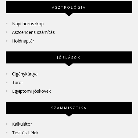
ASZTROLÓGIA
Napi horoszkóp
Aszcendens számítás
Holdnaptár
JÓSLÁSOK
Cigánykártya
Tarot
Egyiptomi jóskövek
SZÁMMISZTIKA
Kalkulátor
Test és Lélek