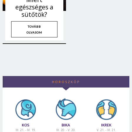
egészséges a
sütőtök?
TOVÁBB
OLVASOM
HOROSZKÓP
KOS
BIKA
IKREK
III. 21. - IV. 19.
IV. 20. - V. 20.
V. 21. - VI. 21.