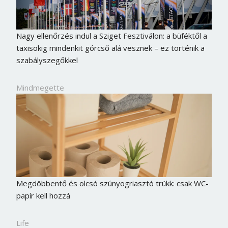
Nagy ellenőrzés indul a Sziget Fesztiválon: a büféktől a
taxisokig mindenkit górcső alá vesznek – ez történik a
szabályszegőkkel
Mindmegette
Megdöbbentő és olcsó szúnyogriasztó trükk: csak WC-
papír kell hozzá
Life