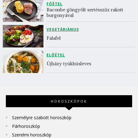
FŐÉTEL
Baconbe göngyölt sertésszűz rakott 
burgonyával
VEGETÁRIÁNUS
Falafel
ELŐÉTEL
Újházy tyúkhúsleves
HOROSZKÓPOK
Személyre szabott horoszkóp
Párhoroszkóp
Szerelmi horoszkóp