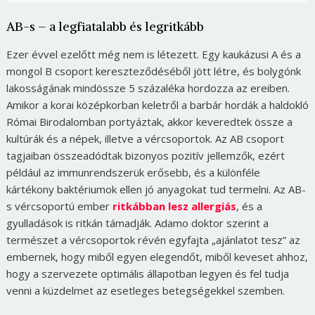
AB-s – a legfiatalabb és legritkább
Ezer évvel ezelőtt még nem is létezett. Egy kaukázusi A és a
mongol B csoport kereszteződéséből jött létre, és bolygónk
lakosságának mindössze 5 százaléka hordozza az ereiben.
Amikor a korai középkorban keletről a barbár hordák a haldokló
Római Birodalomban portyáztak, akkor keveredtek össze a
kultúrák és a népek, illetve a vércsoportok. Az AB csoport
tagjaiban összeadódtak bizonyos pozitív jellemzők, ezért
például az immunrendszerük erősebb, és a különféle
kártékony baktériumok ellen jó anyagokat tud termelni. Az AB-
s vércsoportú ember
ritkábban lesz allergiás
, és a
gyulladások is ritkán támadják. Adamo doktor szerint a
természet a vércsoportok révén egyfajta „ajánlatot tesz” az
embernek, hogy miből egyen elegendőt, miből keveset ahhoz,
hogy a szervezete optimális állapotban legyen és fel tudja
venni a küzdelmet az esetleges betegségekkel szemben.