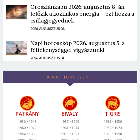
Oroszlánkapu 2026: augusztus 8-án
tetőzik a kozmikus energia – ezt hozza a
csillagjegyednek
2026. AUGUSZTUS 05.
Napi horoszkóp 2026. augusztus 5: a
féltékenységgel vigyázzunk!
2026. AUGUSZTUS 04.
KÍNAI HOROSZKÓP
PATKÁNY
BIVALY
TIGRIS
1936
1948
1937
1949
1938
1950
1960
1972
1961
1973
1962
1974
1984
1996
1985
1997
1986
1998