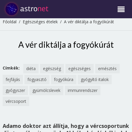
Főoldal
/
Egészséges ételek
/
A vér diktálja a fogyókúrát
A vér diktálja a fogyókúrát
Címkék:
diéta
egészség
egészséges
emésztés
fejfájás
fogyasztó
fogyókúra
gyógyító italok
gyógyszer
gyümölcslevek
immunrendszer
vércsoport
Adamo doktor azt állítja, hogy a vércsoportunk