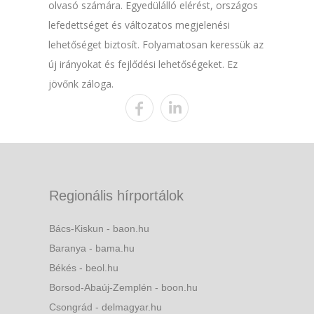
olvasó számára. Egyedülálló elérést, országos
lefedettséget és változatos megjelenési
lehetőséget biztosít. Folyamatosan keressük az
új irányokat és fejlődési lehetőségeket. Ez
jövőnk záloga.
Regionális hírportálok
Bács-Kiskun - baon.hu
Baranya - bama.hu
Békés - beol.hu
Borsod-Abaúj-Zemplén - boon.hu
Csongrád - delmagyar.hu