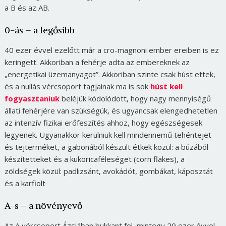
a B és az AB.
0-ás – a legősibb
40 ezer évvel ezelőtt már a cro-magnoni ember ereiben is ez
keringett. Akkoriban a fehérje adta az embereknek az
„energetikai üzemanyagot”. Akkoriban szinte csak húst ettek,
és a nullás vércsoport tagjainak ma is sok
húst kell
fogyasztaniuk
beléjük kódolódott, hogy nagy mennyiségű
állati fehérjére van szükségük, és ugyancsak elengedhetetlen
az intenzív fizikai erőfeszítés ahhoz, hogy egészségesek
legyenek. Ugyanakkor kerülniük kell mindennemű tehéntejet
és tejterméket, a gabonából készült étkek közül: a búzából
készítetteket és a kukoricaféleséget (corn flakes), a
zöldségek közül: padlizsánt, avokádót, gombákat, káposztát
és a karfiolt
A-s – a növényevő
Az A vércsoport Ázsiában bukkant fel, mintegy 20 ezer évvel