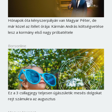
Hónapok óta kényszerpályán van Magyar Péter, de
már közel az ítélet órája: Kármán András költségvetése
lesz a kormány első nagy próbatétele
Borsonline
Ez a 3 csillagjegy teljesen újjászületik: mesés dolgokat
rejt számukra az augusztus