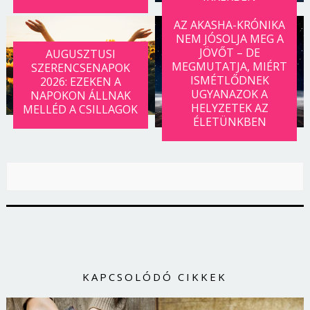
AZ AKASHA-KRÓNIKA
NEM JÓSOLJA MEG A
JÖVŐT – DE
AUGUSZTUSI
MEGMUTATJA, MIÉRT
SZERENCSENAPOK
ISMÉTLŐDNEK
2026: EZEKEN A
UGYANAZOK A
NAPOKON ÁLLNAK
HELYZETEK AZ
MELLÉD A CSILLAGOK
ÉLETÜNKBEN
Borsonline bejelentkezés
E-mail cím vagy felhasználónév
KAPCSOLÓDÓ CIKKEK