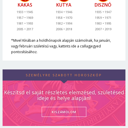
KAKAS
KUTYA
DISZNÓ
1933
1945
1934
1946
1935
1947
1957
1969
1958
1970
1959
1971
1981
1993
1982
1994
1983
1995
2005
2017
2006
2018
2007
2019
*Mivel Kínában a holdhónapok alapján számolnak, ha januári,
vagy februári születésű vagy, kattints ide a csillagjegyed
pontosításához.
SZEMÉLYRE SZABOTT HOROSZKÓP
Készítsd el saját részletes elemzésed, születésed
ideje és helye alapján!
KISZÁMOLOM