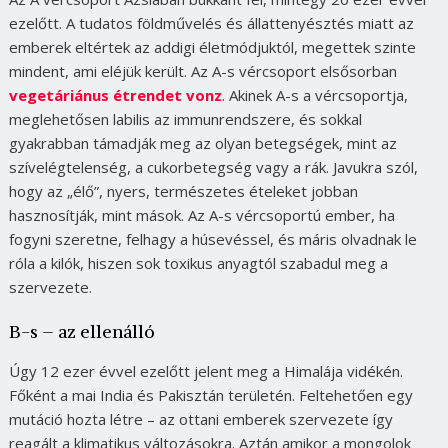
ezelőtt. A tudatos földművelés és állattenyésztés miatt az
emberek eltértek az addigi életmódjuktól, megettek szinte
mindent, ami eléjük került. Az A-s vércsoport elsősorban
vegetáriánus étrendet vonz
. Akinek A-s a vércsoportja,
meglehetősen labilis az immunrendszere, és sokkal
gyakrabban támadják meg az olyan betegségek, mint az
szívelégtelenség, a cukorbetegség vagy a rák. Javukra szól,
hogy az „élő”, nyers, természetes ételeket jobban
hasznosítják, mint mások. Az A-s vércsoportú ember, ha
fogyni szeretne, felhagy a húsevéssel, és máris olvadnak le
róla a kilók, hiszen sok toxikus anyagtól szabadul meg a
szervezete.
B-s – az ellenálló
Úgy 12 ezer évvel ezelőtt jelent meg a Himalája vidékén.
Főként a mai India és Pakisztán területén. Feltehetően egy
mutáció hozta létre – az ottani emberek szervezete így
reagált a klimatikus változásokra. Aztán amikor a mongolok