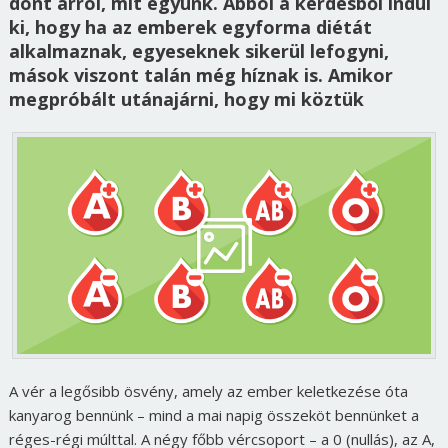
dönt arról, mit együnk. Abból a kérdésből indul
ki, hogy ha az emberek egyforma diétát
alkalmaznak, egyeseknek sikerül lefogyni,
mások viszont talán még híznak is. Amikor
megpróbált utánajárni, hogy mi köztük
A vér a legősibb ösvény, amely az ember keletkezése óta
kanyarog bennünk – mind a mai napig összeköt bennünket a
réges-régi múlttal. A négy főbb vércsoport – a 0 (nullás), az A,