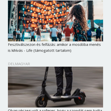
Fesztiválszezon és felfázás: amikor a mosdóba menés
is kihívás - Life (támogatott tartalom)
DELMAGYAR
Olyan részeg volt a rolleres, hogy a szondát sem tudta