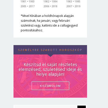
1981
1993
1982
1994
1983
1995
2005
2017
2006
2018
2007
2019
*Mivel Kínában a holdhónapok alapján
számolnak, ha januári, vagy februári
születésű vagy, kattints ide a csillagjegyed
pontosításához.
SZEMÉLYRE SZABOTT HOROSZKÓP
Készítsd el saját részletes
elemzésed, születésed ideje és
helye alapján!
KISZÁMOLOM