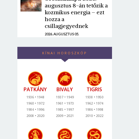
augusztus 8-án tetőzik a
kozmikus energia – ezt
hozza a
csillagjegyednek
2026. AUGUSZTUS 05.
KÍNAI HOROSZKÓP
PATKÁNY
BIVALY
TIGRIS
1936
1948
1937
1949
1938
1950
1960
1972
1961
1973
1962
1974
1984
1996
1985
1997
1986
1998
2008
2020
2009
2021
2010
2022