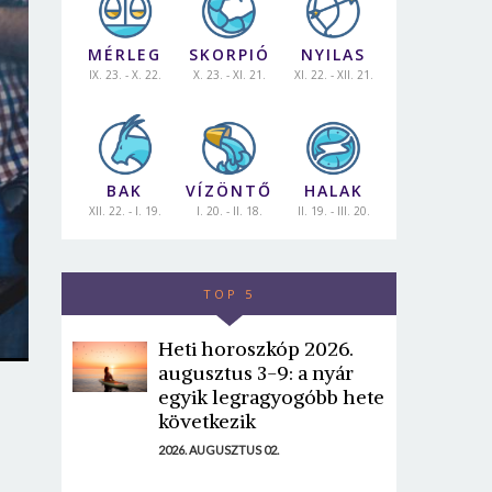
MÉRLEG
SKORPIÓ
NYILAS
IX. 23. - X. 22.
X. 23. - XI. 21.
XI. 22. - XII. 21.
BAK
VÍZÖNTŐ
HALAK
XII. 22. - I. 19.
I. 20. - II. 18.
II. 19. - III. 20.
TOP 5
Heti horoszkóp 2026.
augusztus 3-9: a nyár
egyik legragyogóbb hete
következik
2026. AUGUSZTUS 02.