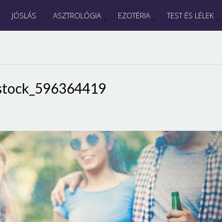
JÓSLÁS
ASZTROLÓGIA
EZOTÉRIA
TEST ÉS LÉLEK
stock_596364419