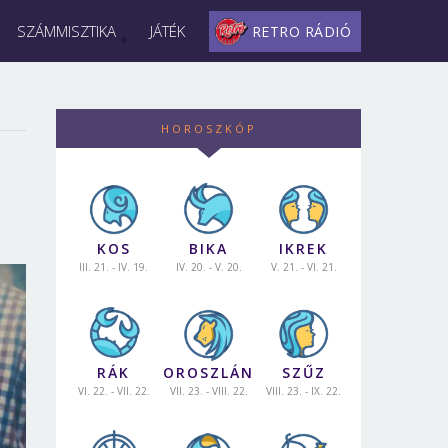
SZÁMMISZTIKA
JÁTÉK
RETRO RÁDIÓ
HOROSZKÓP
KOS
BIKA
IKREK
III. 21. - IV. 19.
IV. 20. - V. 20.
V. 21. - VI. 21.
RÁK
OROSZLÁN
SZŰZ
VI. 22. - VII. 22.
VII. 23. - VIII. 22.
VIII. 23. - IX. 22.