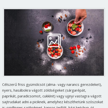
Célszerű friss gyümölcsöt (alma- vagy narancs gerezdeket),
nyers, hasábokra vágott zöldségeket (sárgarépát,
paprikát, paradicsomot, cukkínit) vagy ujjnyi vastagra vágott
sajtrudakat adni a piciknek, amelyhez készíthetünk szószokat
is: snidlinges sajtkrémet, kapros tejfölt, házi ketchup-öt.