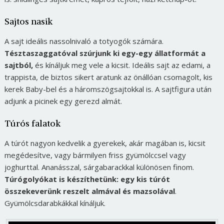
Sajtos nasik
A sajt ideális nassolnivaló a totyogók számára.
Tésztaszaggatóval szúrjunk ki egy-egy állatformát a
sajtból,
és kínáljuk meg vele a kicsit. Ideális sajt az edami, a
trappista, de biztos sikert aratunk az önállóan csomagolt, kis
kerek Baby-bel és a háromszögsajtokkal is. A sajtfigura után
adjunk a picinek egy gerezd almát.
Túrós falatok
A túrót nagyon kedvelik a gyerekek, akár magában is, kicsit
megédesítve, vagy bármilyen friss gyümölccsel vagy
joghurttal. Ananásszal, sárgabarackkal különösen finom.
Túrógolyókat is készíthetünk: egy kis túrót
összekeverünk reszelt almával és mazsolával
.
Gyümölcsdarabkákkal kínáljuk.