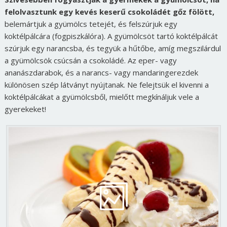
felolvasztunk egy kevés keserű csokoládét gőz fölött,
belemártjuk a gyümölcs tetejét, és felszúrjuk egy
koktélpálcára (fogpiszkálóra). A gyümölcsöt tartó koktélpálcát
szúrjuk egy narancsba, és tegyük a hűtőbe, amíg megszilárdul
a gyümölcsök csúcsán a csokoládé. Az eper- vagy
ananászdarabok, és a narancs- vagy mandaringerezdek
különösen szép látványt nyújtanak. Ne felejtsük el kivenni a
koktélpálcákat a gyümölcsből, mielőtt megkínáljuk vele a
gyerekeket!