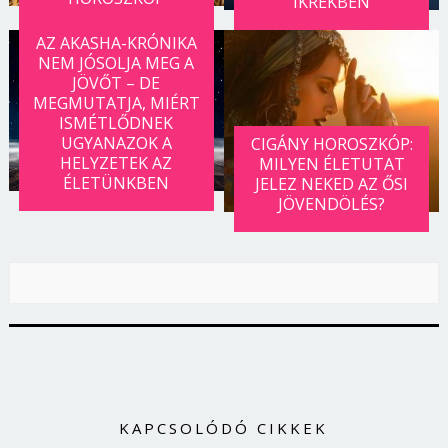
IKREKBEN
Jelszó
AZ AKASHA-KRÓNIKA
NEM JÓSOLJA MEG A
JÖVŐT – DE
MEGMUTATJA, MIÉRT
Mégse
Bejelentkezés
ISMÉTLŐDNEK
UGYANAZOK A
CIGÁNY HOROSZKÓP:
HELYZETEK AZ
MILYEN ÉLETUTAT
ÉLETÜNKBEN
JELEZ NEKED AZ ŐSI
JÖVENDÖLÉS?
KAPCSOLÓDÓ CIKKEK