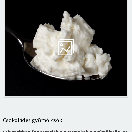
Csokoládés gyümölcsök
Szívesebben fogyasztják a gyermekek a gyümölcsöt, ha