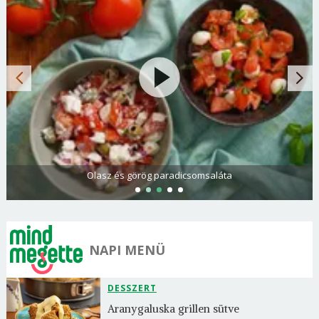
Olasz és görög paradicsomsaláta
NAPI MENÜ
DESSZERT
Aranygaluska grillen sütve