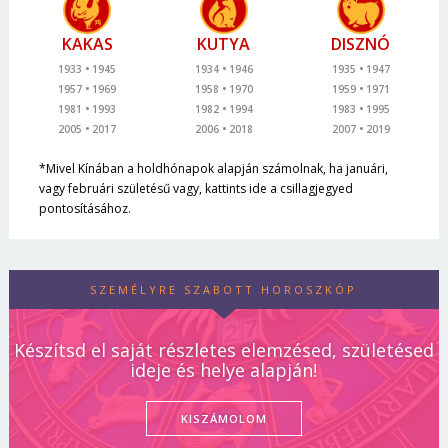
KAKAS
KUTYA
DISZNÓ
1933
1945
1934
1946
1935
1947
1957
1969
1958
1970
1959
1971
1981
1993
1982
1994
1983
1995
2005
2017
2006
2018
2007
2019
*Mivel Kínában a holdhónapok alapján számolnak, ha januári,
vagy februári születésű vagy, kattints ide a csillagjegyed
pontosításához.
SZEMÉLYRE SZABOTT HOROSZKÓP
Készítsd el saját részletes elemzésed, születésed
ideje és helye alapján!
KISZÁMOLOM