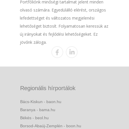
Portfóliónk minőségi tartalmat jelent minden
olvasó számára. Egyedülálló elérést, országos
lefedettséget és változatos megjelenési
lehetőséget biztosít. Folyamatosan keressük az
új irányokat és fejlődési lehetőségeket. Ez
jövőnk záloga.
Regionális hírportálok
Bács-Kiskun - baon.hu
Baranya - bama.hu
Békés - beol.hu
Borsod-Abaúj-Zemplén - boon.hu