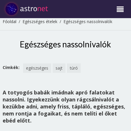
Főoldal
/
Egészséges ételek
/
Egészséges nassolnivalók
Egészséges nassolnivalók
Címkék:
egészséges
sajt
túró
A totyogós babák imádnak apró falatokat
nassolni. Igyekezzünk olyan rágcsálnivalót a
kezükbe adni, amely friss, tápláló, egészséges,
nem rontja a fogaikat, és nem telíti el őket
ebéd előtt.