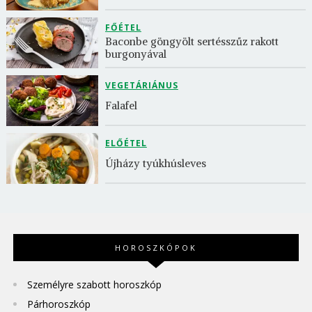
FŐÉTEL
Baconbe göngyölt sertésszűz rakott 
burgonyával
VEGETÁRIÁNUS
Falafel
ELŐÉTEL
Újházy tyúkhúsleves
HOROSZKÓPOK
Személyre szabott horoszkóp
Párhoroszkóp