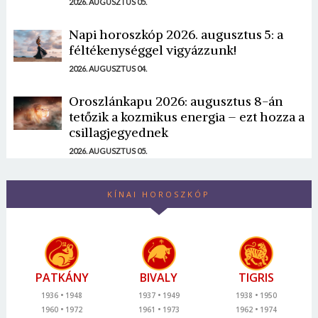
2026. AUGUSZTUS 05.
Napi horoszkóp 2026. augusztus 5: a
féltékenységgel vigyázzunk!
2026. AUGUSZTUS 04.
Oroszlánkapu 2026: augusztus 8-án
tetőzik a kozmikus energia – ezt hozza a
csillagjegyednek
2026. AUGUSZTUS 05.
KÍNAI HOROSZKÓP
PATKÁNY
BIVALY
TIGRIS
1936
1948
1937
1949
1938
1950
1960
1972
1961
1973
1962
1974