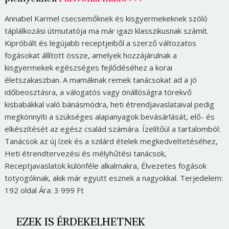
Annabel Karmel csecsemőknek és kisgyermekeknek szóló
táplálkozási útmutatója ma már igazi klasszikusnak számít.
Kipróbált és legújabb receptjeiből a szerző változatos
fogásokat állított össze, amelyek hozzájárulnak a
kisgyermekek egészséges fejlődéséhez a korai
életszakaszban. A mamáknak remek tanácsokat ad a jó
időbeosztásra, a válogatós vagy önállóságra törekvő
kisbabákkal való bánásmódra, heti étrendjavaslataival pedig
megkönnyíti a szükséges alapanyagok bevásárlását, elő- és
elkészítését az egész család számára. Ízelítőül a tartalomból:
Tanácsok az új ízek és a szilárd ételek megkedveltetéséhez,
Heti étrendtervezési és mélyhűtési tanácsok,
Receptjavaslatok különféle alkalmakra, Élvezetes fogások
totyogóknak, akik már együtt esznek a nagyokkal. Terjedelem:
192 oldal Ára: 3 999 Ft
EZEK IS ÉRDEKELHETNEK