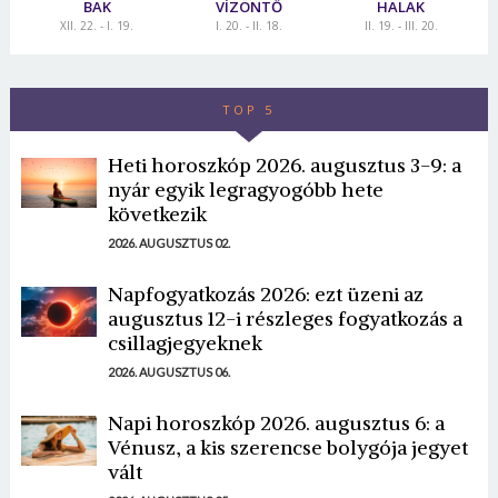
BAK
VÍZÖNTŐ
HALAK
XII. 22. - I. 19.
I. 20. - II. 18.
II. 19. - III. 20.
TOP 5
Heti horoszkóp 2026. augusztus 3-9: a
nyár egyik legragyogóbb hete
következik
2026. AUGUSZTUS 02.
Napfogyatkozás 2026: ezt üzeni az
augusztus 12-i részleges fogyatkozás a
csillagjegyeknek
2026. AUGUSZTUS 06.
Napi horoszkóp 2026. augusztus 6: a
Vénusz, a kis szerencse bolygója jegyet
vált