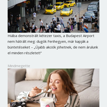
Hiába demonstrált kétezer taxis, a Budapest Airport
nem hátrált meg: dugók Ferihegyen, már kapják a
büntetéseket – „Újabb akciók jöhetnek, de nem árulunk
el minden részletet!"
Mindmegette