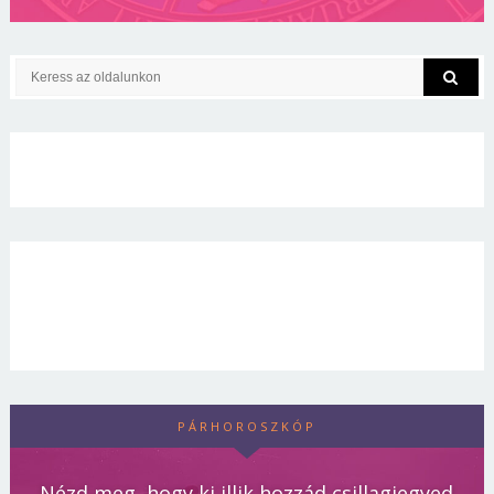
PÁRHOROSZKÓP
Nézd meg, hogy ki illik hozzád csillagjegyed