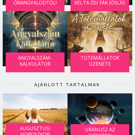
ŐRANGYALODTÓL!
KELTA ŐSI FÁK JÓSLÁS
ANGYALSZÁM-
TOTEMÁLLATOK
KALKULÁTOR
ÜZENETE
AJÁNLOTT TARTALMAK
Borsonline bejelentkezés
E-mail cím vagy felhasználónév
AUGUSZTUSI
URÁNUSZ AZ
HOROSZKÓP