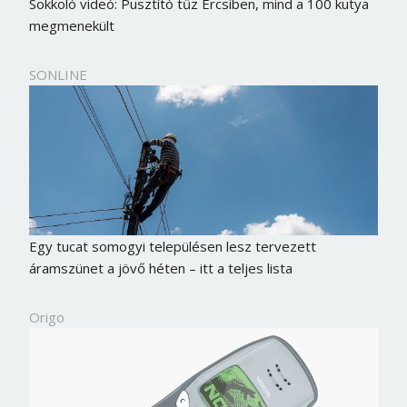
Sokkoló videó: Pusztító tűz Ercsiben, mind a 100 kutya
megmenekült
SONLINE
Egy tucat somogyi településen lesz tervezett
áramszünet a jövő héten – itt a teljes lista
Origo