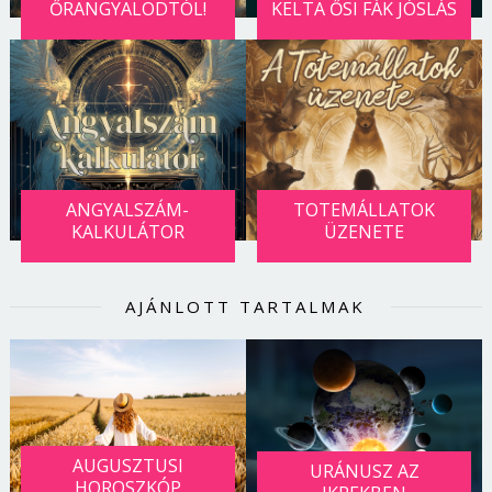
ŐRANGYALODTÓL!
KELTA ŐSI FÁK JÓSLÁS
ANGYALSZÁM-
TOTEMÁLLATOK
KALKULÁTOR
ÜZENETE
AJÁNLOTT TARTALMAK
AUGUSZTUSI
URÁNUSZ AZ
HOROSZKÓP