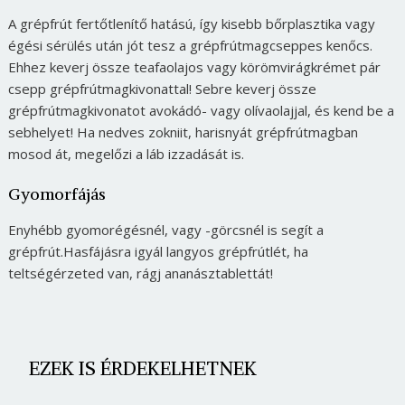
A grépfrút fertőtlenítő hatású, így kisebb bőrplasztika vagy
égési sérülés után jót tesz a grépfrútmagcseppes kenőcs.
Ehhez keverj össze teafaolajos vagy körömvirágkrémet pár
csepp grépfrútmagkivonattal! Sebre keverj össze
grépfrútmagkivonatot avokádó- vagy olívaolajjal, és kend be a
sebhelyet! Ha nedves zokniit, harisnyát grépfrútmagban
mosod át, megelőzi a láb izzadását is.
Gyomorfájás
Enyhébb gyomorégésnél, vagy -görcsnél is segít a
grépfrút.Hasfájásra igyál langyos grépfrútlét, ha
teltségérzeted van, rágj ananásztablettát!
EZEK IS ÉRDEKELHETNEK