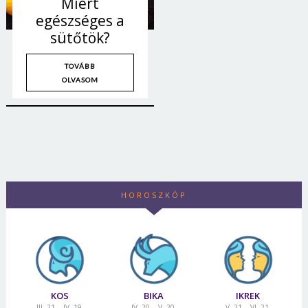
Miért
egészséges a
sütőtök?
TOVÁBB
OLVASOM
HOROSZKÓP
Borsonline bejelentkezés
E-mail cím vagy felhasználónév
KOS
BIKA
IKREK
III. 21. - IV. 19.
IV. 20. - V. 20.
V. 21. - VI. 21.