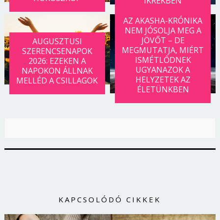
IKREKBEN
AZ AKASHA-KRÓNIKA
NEM JÓSOLJA MEG A
JÖVŐT – DE
AUGUSZTUSI
MEGMUTATJA, MIÉRT
SZERENCSENAPOK
ISMÉTLŐDNEK
2026: EZEKEN A
UGYANAZOK A
NAPOKON ÁLLNAK
HELYZETEK AZ
MELLÉD A CSILLAGOK
ÉLETÜNKBEN
KAPCSOLÓDÓ CIKKEK