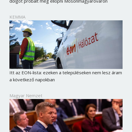
dolgot próbált meg ellopni Mosonmagyaróváron
KEMMA
Itt az EON-lista: ezeken a településeken nem lesz áram
a következő napokban
Magyar Nemzet