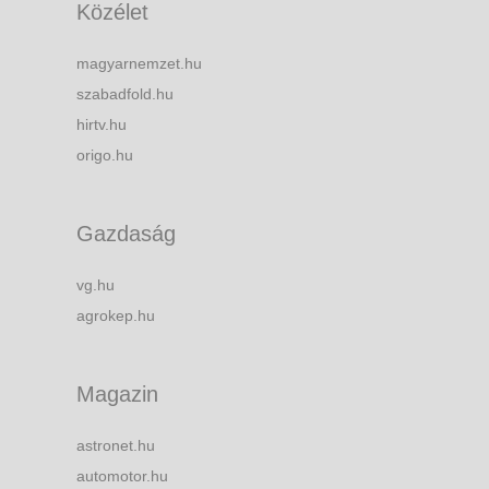
Közélet
magyarnemzet.hu
szabadfold.hu
hirtv.hu
origo.hu
Gazdaság
vg.hu
agrokep.hu
Magazin
astronet.hu
automotor.hu