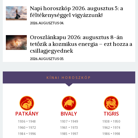
Napi horoszkóp 2026. augusztus 5: a
féltékenységgel vigyázzunk!
2026. AUGUSZTUS 04.
Oroszlánkapu 2026: augusztus 8-án
tetőzik a kozmikus energia – ezt hozza a
csillagjegyednek
2026. AUGUSZTUS 05.
KÍNAI HOROSZKÓP
PATKÁNY
BIVALY
TIGRIS
1936
1948
1937
1949
1938
1950
1960
1972
1961
1973
1962
1974
1984
1996
1985
1997
1986
1998