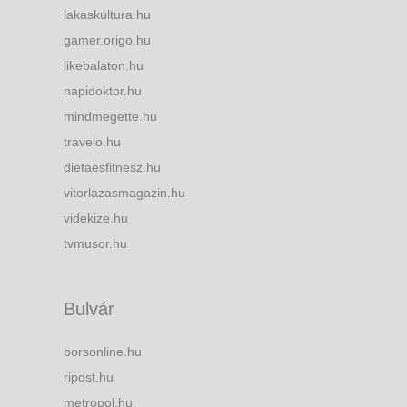
lakaskultura.hu
gamer.origo.hu
likebalaton.hu
napidoktor.hu
mindmegette.hu
travelo.hu
dietaesfitnesz.hu
vitorlazasmagazin.hu
videkize.hu
tvmusor.hu
Bulvár
borsonline.hu
ripost.hu
metropol.hu