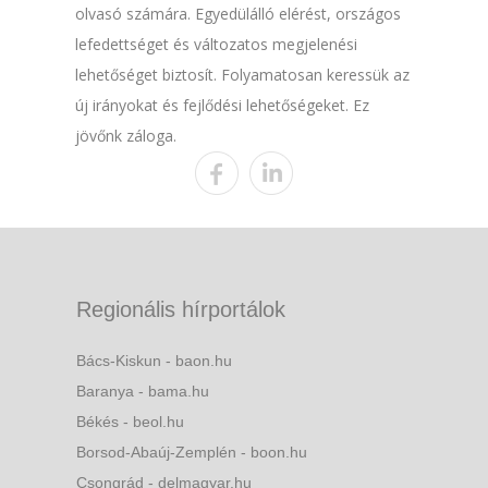
olvasó számára. Egyedülálló elérést, országos
lefedettséget és változatos megjelenési
lehetőséget biztosít. Folyamatosan keressük az
új irányokat és fejlődési lehetőségeket. Ez
jövőnk záloga.
Regionális hírportálok
Bács-Kiskun - baon.hu
Baranya - bama.hu
Békés - beol.hu
Borsod-Abaúj-Zemplén - boon.hu
Csongrád - delmagyar.hu