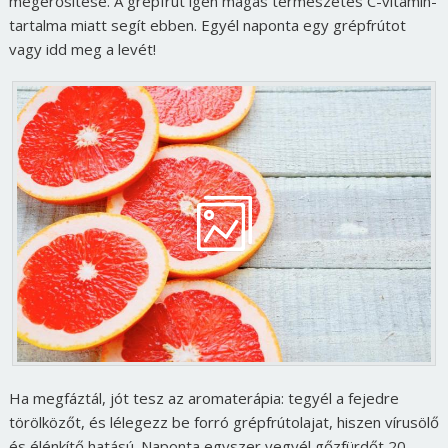
megerősítése. A grépfrút igen magas természetes C-vitamin-
tartalma miatt segít ebben. Egyél naponta egy grépfrútot
vagy idd meg a levét!
Ha megfáztál, jót tesz az aromaterápia: tegyél a fejedre
törölközőt, és lélegezz be forró grépfrútolajat, hiszen vírusölő
és élénkítő hatású. Naponta egyszer vegyél gőzfürdőt 20