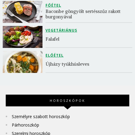
FŐÉTEL
Baconbe göngyölt sertésszűz rakott 
burgonyával
VEGETÁRIÁNUS
Falafel
ELŐÉTEL
Újházy tyúkhúsleves
HOROSZKÓPOK
Személyre szabott horoszkóp
Párhoroszkóp
Szerelmi horoszkóp