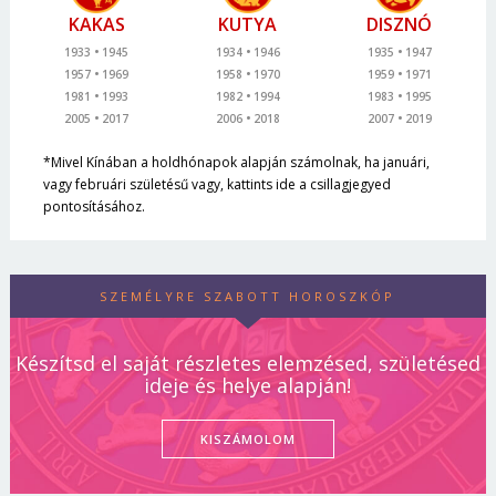
KAKAS
KUTYA
DISZNÓ
1933
1945
1934
1946
1935
1947
1957
1969
1958
1970
1959
1971
1981
1993
1982
1994
1983
1995
2005
2017
2006
2018
2007
2019
*Mivel Kínában a holdhónapok alapján számolnak, ha januári,
vagy februári születésű vagy, kattints ide a csillagjegyed
pontosításához.
SZEMÉLYRE SZABOTT HOROSZKÓP
Készítsd el saját részletes elemzésed, születésed
ideje és helye alapján!
KISZÁMOLOM