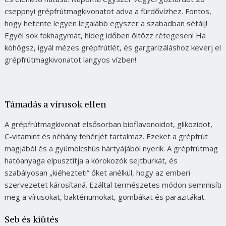
cseppnyi grépfrútmagkivonatot adva a fürdővízhez. Fontos,
hogy hetente legyen legalább egyszer a szabadban sétálj!
Egyél sok fokhagymát, hideg időben öltözz rétegesen! Ha
köhögsz, igyál mézes grépfrútlét, és gargarizáláshoz keverj el
grépfrútmagkivonatot langyos vízben!
Támadás a vírusok ellen
A grépfrútmagkivonat elsősorban bioflavonoidot, glikozidot,
C-vitamint és néhány fehérjét tartalmaz. Ezeket a grépfrút
magjából és a gyümölcshús hártyájából nyerik. A grépfrútmag
hatóanyaga elpusztítja a kórokozók sejtburkát, és
szabályosan „kiéhezteti” őket anélkül, hogy az emberi
szervezetet károsítaná. Ezáltal természetes módon semmisíti
meg a vírusokat, baktériumokat, gombákat és parazitákat.
Seb és kiütés