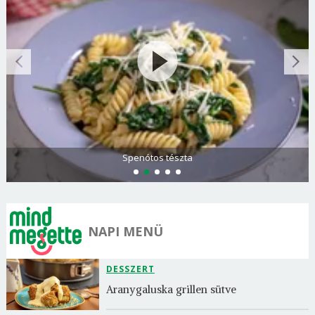
Olasz és görög paradicsomsaláta
NAPI MENÜ
DESSZERT
Aranygaluska grillen sütve