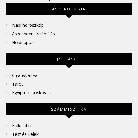
ASZTROLÓGIA
Napi horoszkóp
Aszcendens számítás
Holdnaptár
JÓSLÁSOK
Cigánykártya
Tarot
Egyiptomi jóskövek
SZÁMMISZTIKA
Kalkulátor
Test és Lélek