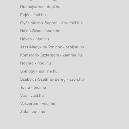
Dunaújváros - duol.hu
Fejér - feol.hu
Győr-Moson-Sopron - kisalfold.hu
Hajdú-Bihar - haon.hu
Heves - heol.hu
Jász-Nagykun-Szolnok - szoljon.hu
Komárom-Esztergom - kemma.hu
Nógrád - nool.hu
Somogy - sonline.hu
Szabolcs-Szatmár-Bereg - szon.hu
Tolna - teol.hu
Vas - vaol.hu
Veszprém - veol.hu
Zala - zaol.hu