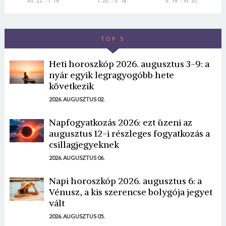
XII. 22. - I. 19.
I. 20. - II. 18.
II. 19. - III. 20.
TOP 5
Heti horoszkóp 2026. augusztus 3-9: a
nyár egyik legragyogóbb hete
következik
2026. AUGUSZTUS 02.
Napfogyatkozás 2026: ezt üzeni az
augusztus 12-i részleges fogyatkozás a
csillagjegyeknek
2026. AUGUSZTUS 06.
Napi horoszkóp 2026. augusztus 6: a
Vénusz, a kis szerencse bolygója jegyet
vált
2026. AUGUSZTUS 05.