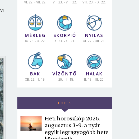
VI. 22. - VII. 22.
VII. 23. - VIII. 22.
VIII. 23. - IX. 22.
vi
MÉRLEG
SKORPIÓ
NYILAS
IX. 23. - X. 22.
X. 23. - XI. 21.
XI. 22. - XII. 21.
BAK
VÍZÖNTŐ
HALAK
XII. 22. - I. 19.
I. 20. - II. 18.
II. 19. - III. 20.
TOP 5
Heti horoszkóp 2026.
augusztus 3-9: a nyár
egyik legragyogóbb hete
következik