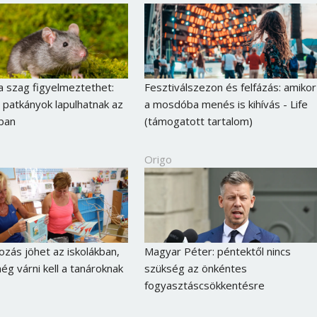
a szag figyelmeztethet:
Fesztiválszezon és felfázás: amikor
patkányok lapulhatnak az
a mosdóba menés is kihívás - Life
ban
(támogatott tartalom)
Origo
ozás jöhet az iskolákban,
Magyar Péter: péntektől nincs
ég várni kell a tanároknak
szükség az önkéntes
fogyasztáscsökkentésre