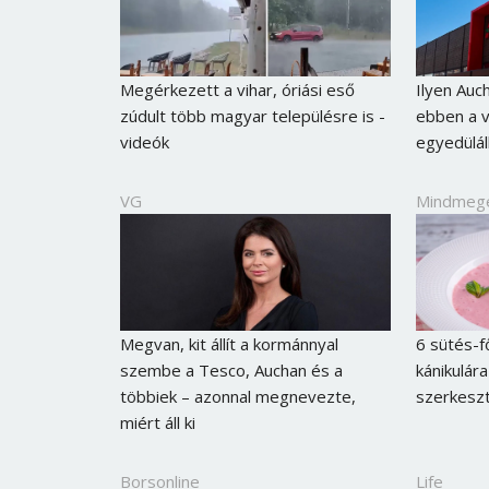
Megérkezett a vihar, óriási eső
Ilyen Auc
zúdult több magyar településre is -
ebben a v
videók
egyedülál
VG
Mindmeg
Megvan, kit állít a kormánnyal
6 sütés-f
szembe a Tesco, Auchan és a
kánikulár
többiek – azonnal megnevezte,
szerkeszt
miért áll ki
Borsonline
Life