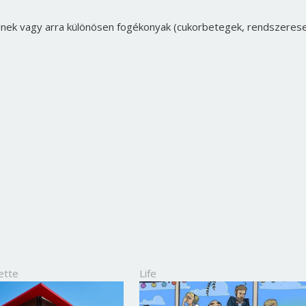
ednek vagy arra különösen fogékonyak (cukorbetegek, rendszeres
Borsonline bejelentkezés
E-mail cím vagy felhasználónév
ette
Life