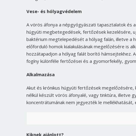
Vese- és hólyagvédelem
A vörös áfonya a népgyógyászati tapasztalatok és 
húgyúti megbetegedések, fertőzések kezelésére, ugy
baktérium megtelepedését a hólyag falán, illetve a
előforduló homok kialakulásának megelőzésére is a
hozzátapadjon a hólyag falát borító hámsejtekhez.
fogíny különféle fertőzései és a gyomorfekély, gyom
Alkalmazása
Akut és krónikus húgyúti fertőzések megelőzésére, 
nélkül készült vörös áfonyalé, vagy tinktúra, illetve
koncentrátumának nem jegyezték le mellékhatását, 
Kiknek ajánlott?