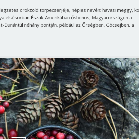
ellegzetes örökzöld törpecserjéje, népies nevén: havasi meggy, kö
nya elsősorban Észak-Amerikában őshonos, Magyarországon a
t-Dunántúl néhány pontján, például az Őrségben, Göcsejben, a