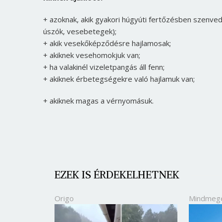
+ azoknak, akik gyakori húgyúti fertőzésben szenv
úszók, vesebetegek);
+ akik vesekőképződésre hajlamosak;
+ akiknek vesehomokjuk van;
+ ha valakinél vizeletpangás áll fenn;
+ akiknek érbetegségekre való hajlamuk van;
+ akiknek magas a vérnyomásuk.
EZEK IS ÉRDEKELHETNEK
Origo
Mindmeg