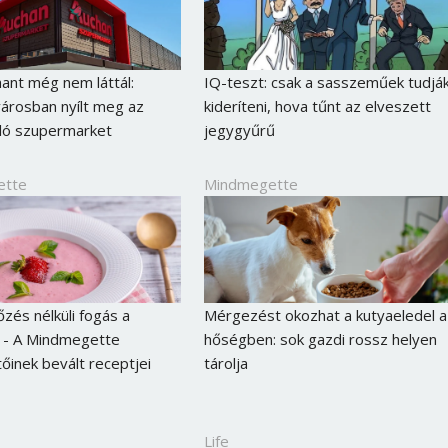
Jelszó
hant még nem láttál:
IQ-teszt: csak a sasszeműek tudjá
Mégse
Bejelentkezés
árosban nyílt meg az
kideríteni, hova tűnt az elveszett
ló szupermarket
jegygyűrű
ette
Mindmegette
őzés nélküli fogás a
Mérgezést okozhat a kutyaeledel a
a - A Mindmegette
hőségben: sok gazdi rossz helyen
őinek bevált receptjei
tárolja
Life