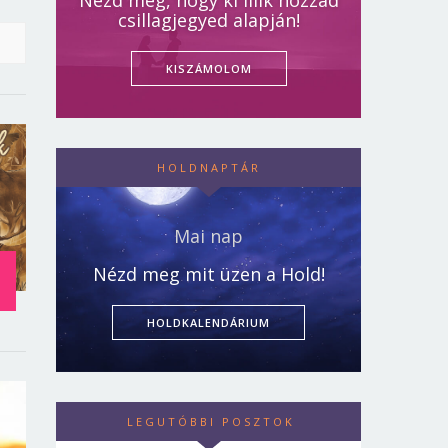
Nézd meg, hogy ki illik hozzád
csillagjegyed alapján!
KISZÁMOLOM
HOLDNAPTÁR
Mai nap
Nézd meg mit üzen a Hold!
HOLDKALENDÁRIUM
LEGUTÓBBI POSZTOK