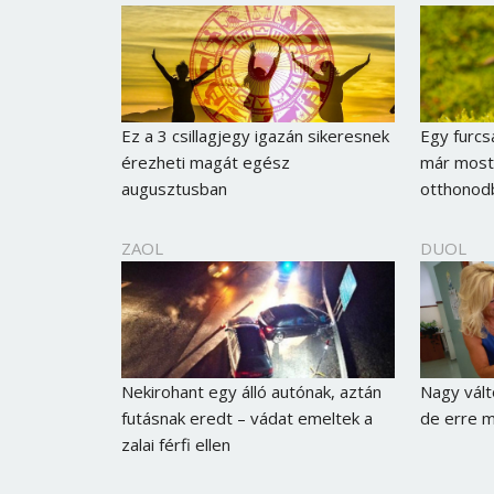
Ez a 3 csillagjegy igazán sikeresnek
Egy furcs
érezheti magát egész
már most 
augusztusban
otthonod
ZAOL
DUOL
Nekirohant egy álló autónak, aztán
Nagy vált
futásnak eredt – vádat emeltek a
de erre m
zalai férfi ellen