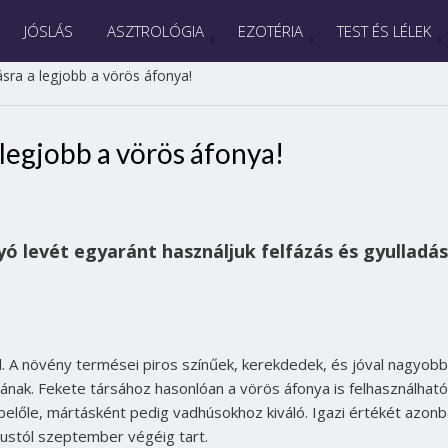
JÓSLÁS
ASZTROLÓGIA
EZOTÉRIA
TEST ÉS LÉLEK
ásra a legjobb a vörös áfonya!
 legjobb a vörös áfonya!
gyó levét egyaránt használjuk felfázás és gyulladá
el. A növény termései piros színűek, kerekdedek, és jóval nagyobb
yának. Fekete társához hasonlóan a vörös áfonya is felhasználható
 belőle, mártásként pedig vadhúsokhoz kiváló. Igazi értékét azon
ustól szeptember végéig tart.