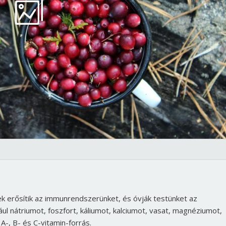
k erősítik az immunrendszerünket, és óvják testünket az
ul nátriumot, foszfort, káliumot, kalciumot, vasat, magnéziumot,
 A-, B- és C-vitamin-forrás.