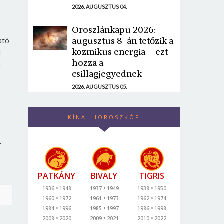
2026. AUGUSZTUS 04.
Oroszlánkapu 2026:
augusztus 8-án tetőzik a
ató
kozmikus energia – ezt
i
hozza a
n
csillagjegyednek
2026. AUGUSZTUS 05.
KÍNAI HOROSZKÓP
r
PATKÁNY
BIVALY
TIGRIS
1936
1948
1937
1949
1938
1950
1960
1972
1961
1973
1962
1974
1984
1996
1985
1997
1986
1998
2008
2020
2009
2021
2010
2022