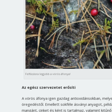
Felfázásra legjobb a vörös áfonya!
Az egész szervezetet erősíti
A vörös áfonya igen gazdag antioxidánsokban, melye
öregedéstől. Emellett sokféle ásványi anyagot, példá
mangánt, cinket és ként is tartalmaz, valamint kitűnő