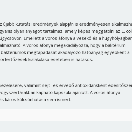
az újabb kutatási eredmények alapján is eredményesen alkalmazh
anis olyan anyagot tartalmaz, amely képes meggátolni az E. col
 húgycsövön. Emellett a vörös áfonya a vesekő és a húgyhólyagba
lkalmazható. A vörös áfonya megakadályozza, hogy a baktérium
 A baktériumok megtapadását akadályozó hatóanyag egyébként a
orfertőzések kialakulása esetében is hatásos.
kezelésére, valamint sejt- és érvédő antioxidánsként édesítősze
 gyógyszertárakban kapható kapszula ajánlott. A vörös áfonya
és káros kölcsönhatása sem ismert.