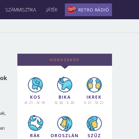
SZÁMMISZTIKA
JÁTÉK
RETRO RÁDIÓ
HOROSZKÓP
sok
KOS
BIKA
IKREK
III. 21. - IV. 19.
IV. 20. - V. 20.
V. 21. - VI. 21.
ak,
ban
RÁK
OROSZLÁN
SZŰZ