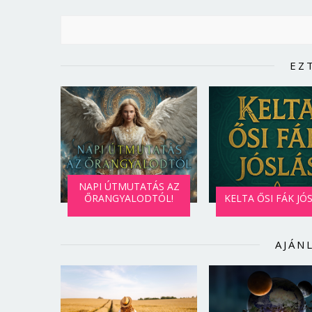
EZ
NAPI ÚTMUTATÁS AZ
ŐRANGYALODTÓL!
KELTA ŐSI FÁK JÓ
AJÁN