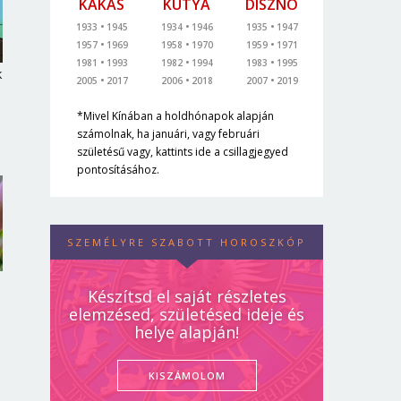
KAKAS
KUTYA
DISZNÓ
1933
1945
1934
1946
1935
1947
1957
1969
1958
1970
1959
1971
1981
1993
1982
1994
1983
1995
k
2005
2017
2006
2018
2007
2019
*Mivel Kínában a holdhónapok alapján
számolnak, ha januári, vagy februári
születésű vagy, kattints ide a csillagjegyed
pontosításához.
SZEMÉLYRE SZABOTT HOROSZKÓP
Készítsd el saját részletes
elemzésed, születésed ideje és
helye alapján!
KISZÁMOLOM