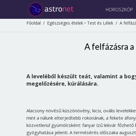
HOROSZKÓP
Főoldal
/
Egészséges ételek
•
Test és Lélek
/
A felfáz
A felfázásra a
A leveléből készült teát, valamint a bo
megelőzésére, kúrálására.
Alacsony növésű kúszónövény, kicsi, ovális levelekk
mint a nálunk elterjedtebb rokonának, a fekete áfon
közvetlenül gyümölcsként: fanyar ízű lekvár főzhető
gyógyhatása jelenti. A termésérés időszaka auguszt