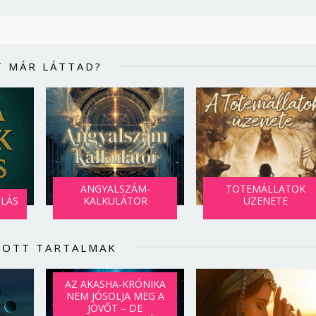
T MÁR LÁTTAD?
ANGYALSZÁM-
TOTEMÁLLATOK
SLÁS
KALKULÁTOR
ÜZENETE
LOTT TARTALMAK
AZ AKASHA-KRÓNIKA
NEM JÓSOLJA MEG A
JÖVŐT – DE