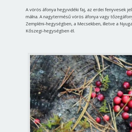
A vörös áfonya hegyvidéki faj, az erdei fenyvesek j
málna. A nagytermésű vörös áfonya vagy tőzegáfo
Zempléni-hegységben, a Mecsekben, illetve a Nyuga
Kőszegi-hegységben él.