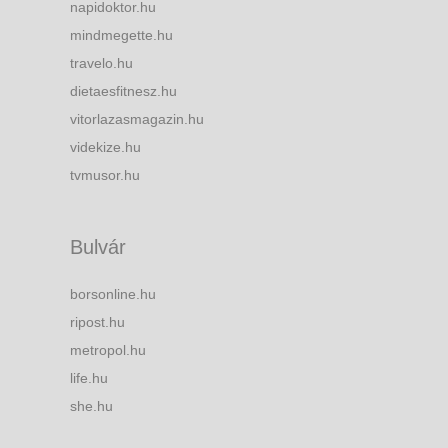
napidoktor.hu
mindmegette.hu
travelo.hu
dietaesfitnesz.hu
vitorlazasmagazin.hu
videkize.hu
tvmusor.hu
Bulvár
borsonline.hu
ripost.hu
metropol.hu
life.hu
she.hu