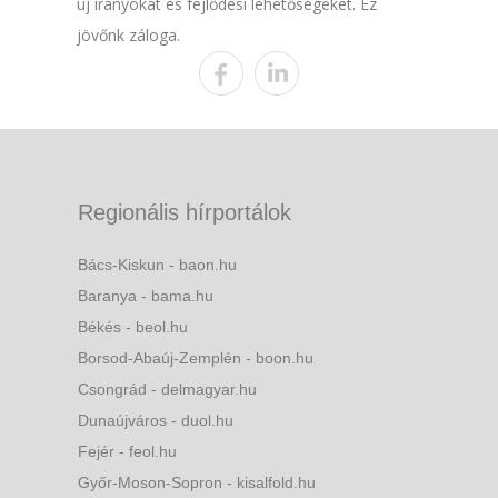
új irányokat és fejlődési lehetőségeket. Ez
jövőnk záloga.
Regionális hírportálok
Bács-Kiskun - baon.hu
Baranya - bama.hu
Békés - beol.hu
Borsod-Abaúj-Zemplén - boon.hu
Csongrád - delmagyar.hu
Dunaújváros - duol.hu
Fejér - feol.hu
Győr-Moson-Sopron - kisalfold.hu