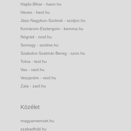
Hajdú-Bihar - haon.hu
Heves - heol.hu
Jász-Nagykun-Szolnok - szoljon.hu
Komárom-Esztergom - kemma.hu
Nógrád - nool.hu
Somogy - sonline.hu
Szabolcs-Szatmár-Bereg - szon.hu
Tolna - teol.hu
Vas - vaol.hu
Veszprém - veol.hu
Zala - zaol.hu
Közélet
magyarnemzet.hu
szabadfold.hu