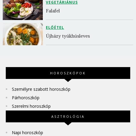
VEGETÁRIÁNUS
Falafel
ELŐÉTEL
Újházy tyúkhúsleves
HOROSZKÓPOK
Személyre szabott horoszkóp
Párhoroszkóp
Szerelmi horoszkóp
ASZTROLÓGIA
Napi horoszkóp