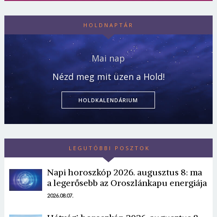
HOLDNAPTÁR
Mai nap
Nézd meg mit üzen a Hold!
HOLDKALENDÁRIUM
LEGUTÓBBI POSZTOK
Borsonline bejelentkezés
Napi horoszkóp 2026. augusztus 8: ma
E-mail cím vagy felhasználónév
a legerősebb az Oroszlánkapu energiája
2026.08.07.
Jelszó