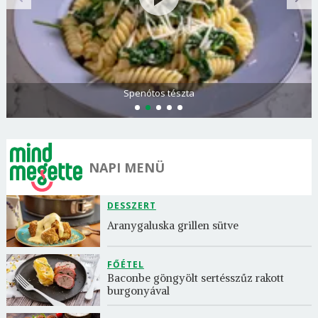
Olasz és görög paradicsomsaláta
NAPI MENÜ
DESSZERT
Aranygaluska grillen sütve
FŐÉTEL
Baconbe göngyölt sertésszűz rakott 
burgonyával