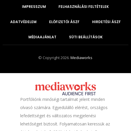
IMPRESSZUM
FELHASZNÁLÁSI FELTÉTELEK
ADATVÉDELEM
ELŐFIZETŐI ÁSZF
HIRDETÉSI ÁSZF
MÉDIAAJÁNLAT
SÜTI BEÁLLÍTÁSOK
© Copyright 2026.
Mediaworks
Portfóliónk minőségi tartalmat jelent minden
olvasó számára. Egyedülálló elérést, országos
lefedettséget és változatos megjelenési
lehetőséget biztosít. Folyamatosan keressük az