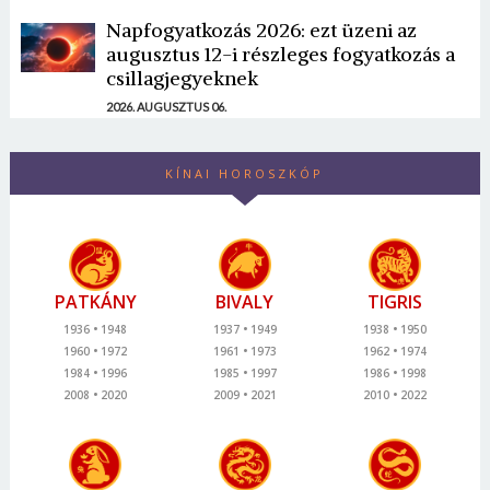
Napfogyatkozás 2026: ezt üzeni az
augusztus 12-i részleges fogyatkozás a
csillagjegyeknek
2026. AUGUSZTUS 06.
KÍNAI HOROSZKÓP
PATKÁNY
BIVALY
TIGRIS
1936
1948
1937
1949
1938
1950
1960
1972
1961
1973
1962
1974
1984
1996
1985
1997
1986
1998
2008
2020
2009
2021
2010
2022