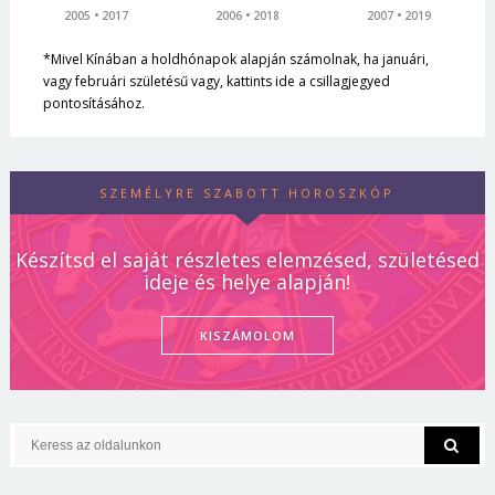
2005
2017
2006
2018
2007
2019
*Mivel Kínában a holdhónapok alapján számolnak, ha januári,
vagy februári születésű vagy, kattints ide a csillagjegyed
pontosításához.
SZEMÉLYRE SZABOTT HOROSZKÓP
Készítsd el saját részletes elemzésed, születésed
ideje és helye alapján!
KISZÁMOLOM