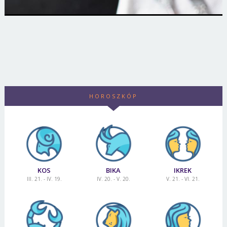
HOROSZKÓP
KOS
BIKA
IKREK
III. 21. - IV. 19.
IV. 20. - V. 20.
V. 21. - VI. 21.