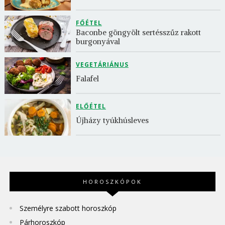
FŐÉTEL
Baconbe göngyölt sertésszűz rakott 
burgonyával
VEGETÁRIÁNUS
Falafel
ELŐÉTEL
Újházy tyúkhúsleves
HOROSZKÓPOK
Személyre szabott horoszkóp
Párhoroszkóp