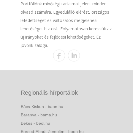
Portfóliónk minőségi tartalmat jelent minden
olvasó számára. Egyedülálló elérést, országos
lefedettséget és változatos megjelenési
lehetőséget biztosít. Folyamatosan keressük az
új irányokat és fejlődési lehetőségeket. Ez
jövőnk záloga.
Regionális hírportálok
Bács-Kiskun - baon.hu
Baranya - bama.hu
Békés - beol.hu
Borsod-Abaúj-Zemplén - boon.hu