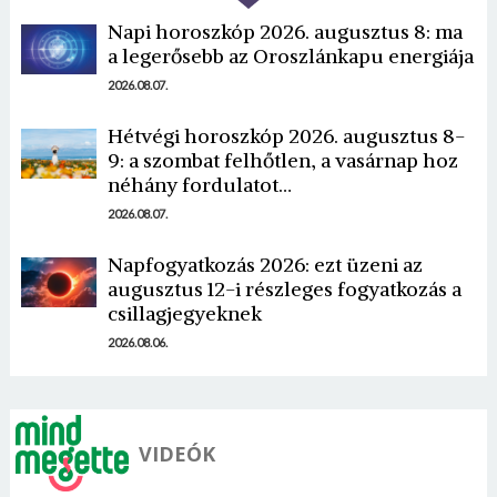
Napi horoszkóp 2026. augusztus 8: ma
a legerősebb az Oroszlánkapu energiája
2026.08.07.
Hétvégi horoszkóp 2026. augusztus 8-
9: a szombat felhőtlen, a vasárnap hoz
Borsonline bejelentkezés
néhány fordulatot…
2026.08.07.
E-mail cím vagy felhasználónév
Napfogyatkozás 2026: ezt üzeni az
augusztus 12-i részleges fogyatkozás a
Jelszó
csillagjegyeknek
2026.08.06.
Mégse
Bejelentkezés
VIDEÓK