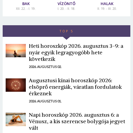
BAK
VÍZÖNTŐ
HALAK
XII. 22. - I. 19.
I. 20. - II. 18.
II. 19. - III. 20.
TOP 5
Heti horoszkóp 2026. augusztus 3-9: a
nyár egyik legragyogóbb hete
következik
2026. AUGUSZTUS 02.
Augusztusi kínai horoszkóp 2026:
elsöprő energiák, váratlan fordulatok
érkeznek
2026. AUGUSZTUS 01.
Napi horoszkóp 2026. augusztus 6: a
Vénusz, a kis szerencse bolygója jegyet
vált