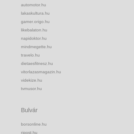
automotor.hu
lakaskultura.hu
gamer.origo.hu
likebalaton.hu
napidoktor.hu
mindmegette.hu
travelo.hu
dietaesfitnesz.hu
vitorlazasmagazin.hu
videkize.hu
tvmusor.hu
Bulvár
borsonline.hu
ripost.hu