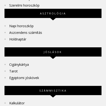
Szerelmi horoszkóp
ASZTROLÓGIA
Napi horoszkóp
Aszcendens számítás
Holdnaptár
JÓSLÁSOK
Cigánykártya
Tarot
Egyiptomi jóskövek
SZÁMMISZTIKA
Kalkulátor