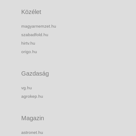
Közélet
magyarnemzet.hu
szabadfold.hu
hirtv.hu
origo.hu
Gazdaság
vg.hu
agrokep.hu
Magazin
astronet.hu