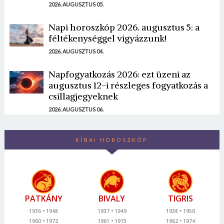
2026. AUGUSZTUS 05.
Napi horoszkóp 2026. augusztus 5: a
féltékenységgel vigyázzunk!
2026. AUGUSZTUS 04.
Napfogyatkozás 2026: ezt üzeni az
augusztus 12-i részleges fogyatkozás a
csillagjegyeknek
2026. AUGUSZTUS 06.
KÍNAI HOROSZKÓP
PATKÁNY
BIVALY
TIGRIS
1936
1948
1937
1949
1938
1950
1960
1972
1961
1973
1962
1974