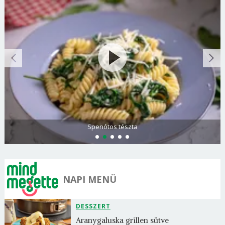
Spenótos tészta
NAPI MENÜ
DESSZERT
Aranygaluska grillen sütve