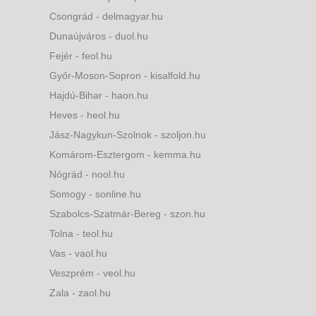
Csongrád - delmagyar.hu
Dunaújváros - duol.hu
Fejér - feol.hu
Győr-Moson-Sopron - kisalfold.hu
Hajdú-Bihar - haon.hu
Heves - heol.hu
Jász-Nagykun-Szolnok - szoljon.hu
Komárom-Esztergom - kemma.hu
Nógrád - nool.hu
Somogy - sonline.hu
Szabolcs-Szatmár-Bereg - szon.hu
Tolna - teol.hu
Vas - vaol.hu
Veszprém - veol.hu
Zala - zaol.hu