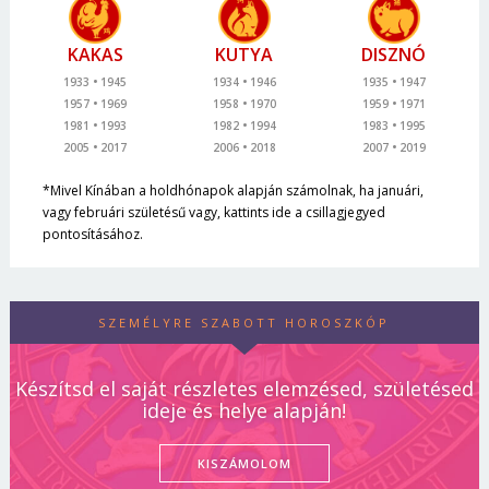
KAKAS
KUTYA
DISZNÓ
1933
1945
1934
1946
1935
1947
1957
1969
1958
1970
1959
1971
1981
1993
1982
1994
1983
1995
2005
2017
2006
2018
2007
2019
*Mivel Kínában a holdhónapok alapján számolnak, ha januári,
vagy februári születésű vagy, kattints ide a csillagjegyed
pontosításához.
SZEMÉLYRE SZABOTT HOROSZKÓP
Készítsd el saját részletes elemzésed, születésed
ideje és helye alapján!
KISZÁMOLOM