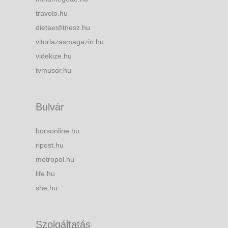
travelo.hu
dietaesfitnesz.hu
vitorlazasmagazin.hu
videkize.hu
tvmusor.hu
Bulvár
borsonline.hu
ripost.hu
metropol.hu
life.hu
she.hu
Szolgáltatás