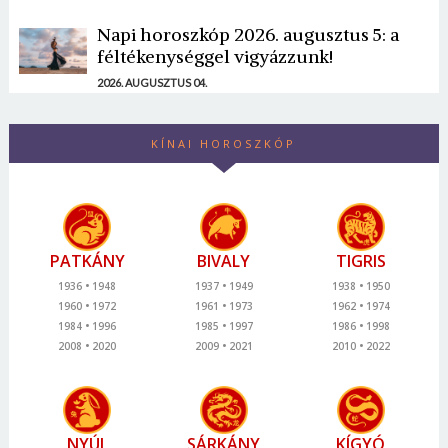
Napi horoszkóp 2026. augusztus 5: a
féltékenységgel vigyázzunk!
2026. AUGUSZTUS 04.
KÍNAI HOROSZKÓP
PATKÁNY
BIVALY
TIGRIS
1936
1948
1937
1949
1938
1950
1960
1972
1961
1973
1962
1974
1984
1996
1985
1997
1986
1998
2008
2020
2009
2021
2010
2022
NYÚL
SÁRKÁNY
KÍGYÓ