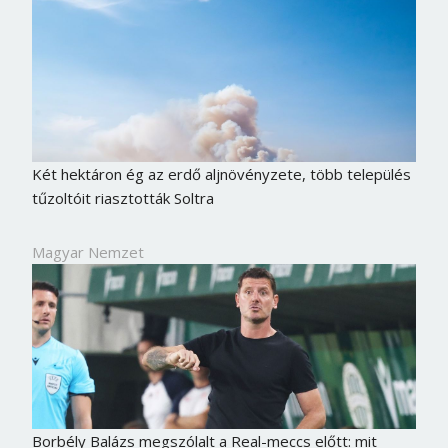
Két hektáron ég az erdő aljnövényzete, több település
tűzoltóit riasztották Soltra
Magyar Nemzet
Borbély Balázs megszólalt a Real-meccs előtt: mit