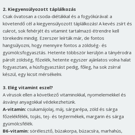
2. Kiegyensúlyozott táplálkozás
Csak óvatosan a csoda-diétákkal és a fogyókúrával: a
követendő cél a kiegyensúlyozott táplálkozás! A kevés zsírt és
cukrot, sok fehérjét és vitamint tartalmazó étrendre kell
törekedni mindig. Ezerszer leírták már, de fontos
hangsúlyozni, hogy mennyire fontos a zöldség- és
gyümölcsfogyasztás. Hetente többször kerüljön a tányérodra
párolt zöldség, főzelék, hetente egyszer ajánlatos volna halat
fogyasztani, a húsfogyasztást pedig, főleg, ha sok zsírral
készül, egy kicsit mérsékelni.
3. Elég vitamint eszel?
A vírusok ellen a következő vitaminokkal, nyomelemekkel és
ásványi anyagokkal védekezhetünk.
A-vitamin:
csukamájolaj, máj, sárgarépa, zöld és sárga
főzelékfélék, tojás, tej- és tejtermékek, margarin és sárga
gyümölcsfélék.
B6-vitamin:
sörélesztő, búzakorpa, búzacsíra, marhahús,