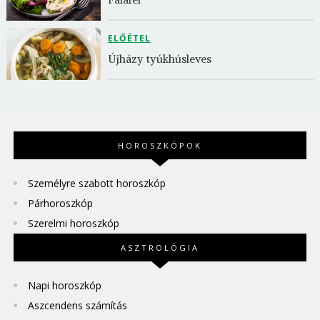
ELŐÉTEL
Újházy tyúkhúsleves
HOROSZKÓPOK
Személyre szabott horoszkóp
Párhoroszkóp
Szerelmi horoszkóp
ASZTROLÓGIA
Napi horoszkóp
Aszcendens számítás