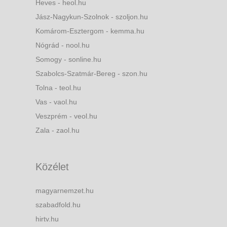
Heves - heol.hu
Jász-Nagykun-Szolnok - szoljon.hu
Komárom-Esztergom - kemma.hu
Nógrád - nool.hu
Somogy - sonline.hu
Szabolcs-Szatmár-Bereg - szon.hu
Tolna - teol.hu
Vas - vaol.hu
Veszprém - veol.hu
Zala - zaol.hu
Közélet
magyarnemzet.hu
szabadfold.hu
hirtv.hu