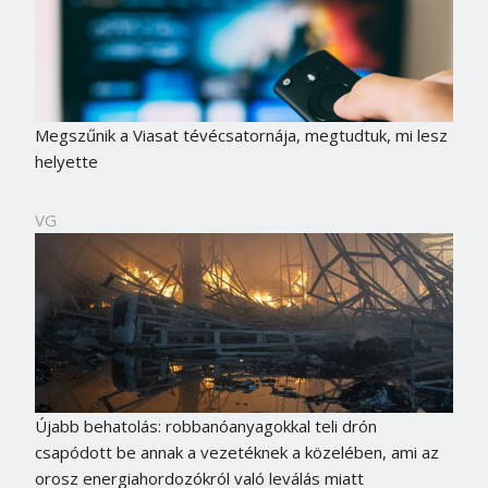
Megszűnik a Viasat tévécsatornája, megtudtuk, mi lesz
helyette
VG
Újabb behatolás: robbanóanyagokkal teli drón
csapódott be annak a vezetéknek a közelében, ami az
orosz energiahordozókról való leválás miatt