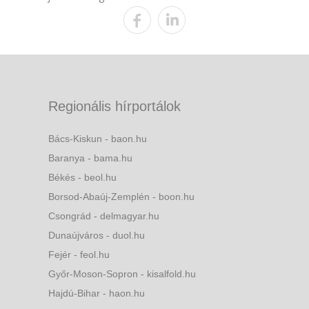
Regionális hírportálok
Bács-Kiskun - baon.hu
Baranya - bama.hu
Békés - beol.hu
Borsod-Abaúj-Zemplén - boon.hu
Csongrád - delmagyar.hu
Dunaújváros - duol.hu
Fejér - feol.hu
Győr-Moson-Sopron - kisalfold.hu
Hajdú-Bihar - haon.hu