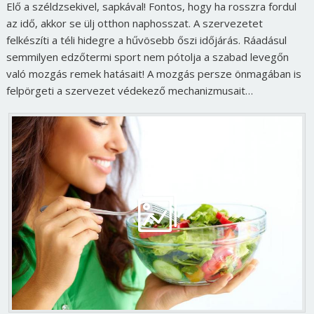
Elő a széldzsekivel, sapkával! Fontos, hogy ha rosszra fordul
az idő, akkor se ülj otthon naphosszat. A szervezetet
felkészíti a téli hidegre a hűvösebb őszi időjárás. Ráadásul
semmilyen edzőtermi sport nem pótolja a szabad levegőn
való mozgás remek hatásait! A mozgás persze önmagában is
felpörgeti a szervezet védekező mechanizmusait…