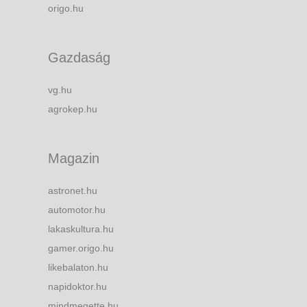
origo.hu
Gazdaság
vg.hu
agrokep.hu
Magazin
astronet.hu
automotor.hu
lakaskultura.hu
gamer.origo.hu
likebalaton.hu
napidoktor.hu
mindmegette.hu