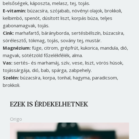
belsőségek, káposzta, melasz, tej, tojás.
E-vitamin:
búzacsíra, szójabab, növényi olajok, brokkoli,
kelbimbó, spenót, dúsított liszt, korpás búza, teljes
gabonamagvak, tojás.
Cink:
marhafartő, bárányborda, sertésbélszín, búzacsíra,
sörélesztő, tökmag, tojás, sovány tej, mustár.
Magnézium:
füge, citrom, grépfrút, kukorica, mandula, dió,
magvak, sötétzöld főzelékfélék, alma.
Vas:
sertés- és marhamáj, szív, vese, liszt, vörös húsok,
tojássárgája, dió, bab, spárga, zabpehely.
Szelén:
búzacsíra, korpa, tonhal, hagyma, paradicsom,
brokkoli.
EZEK IS ÉRDEKELHETNEK
Origo