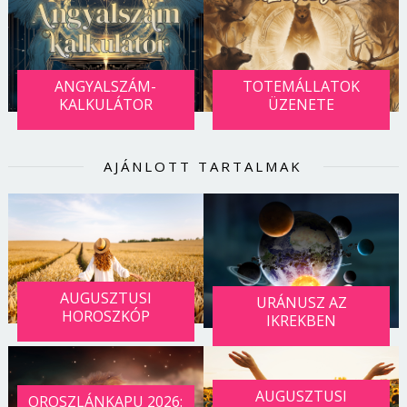
ANGYALSZÁM-
TOTEMÁLLATOK
KALKULÁTOR
ÜZENETE
AJÁNLOTT TARTALMAK
AUGUSZTUSI
URÁNUSZ AZ
HOROSZKÓP
IKREKBEN
AUGUSZTUSI
OROSZLÁNKAPU 2026: