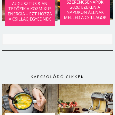
SZERENCSENAPOK
AUGUSZTUS 8-ÁN
2026: EZEKEN A
TETŐZIK A KOZMIKUS
NAPOKON ÁLLNAK
ENERGIA – EZT HOZZA
MELLÉD A CSILLAGOK
A CSILLAGJEGYEDNEK
KAPCSOLÓDÓ CIKKEK