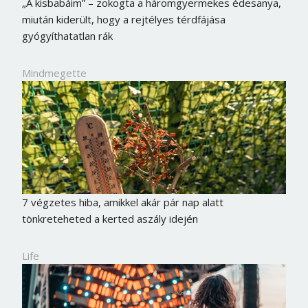
„A kisbabáim” – zokogta a háromgyermekes édesanya,
miután kiderült, hogy a rejtélyes térdfájása
gyógyíthatatlan rák
Mindmegette
7 végzetes hiba, amikkel akár pár nap alatt
tönkreteheted a kerted aszály idején
Life