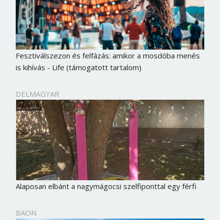
Fesztiválszezon és felfázás: amikor a mosdóba menés
is kihívás - Life (támogatott tartalom)
DELMAGYAR
Alaposan elbánt a nagymágocsi szelfiponttal egy férfi
BAON