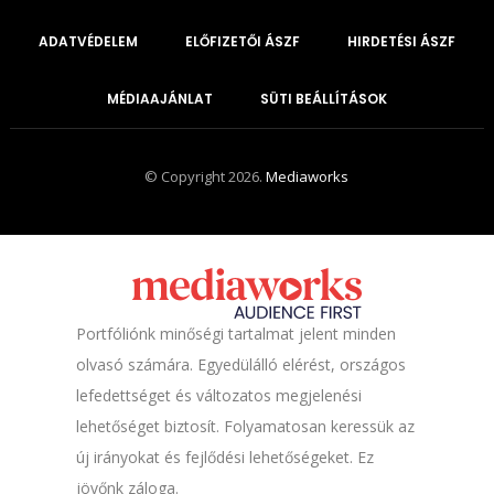
ADATVÉDELEM
ELŐFIZETŐI ÁSZF
HIRDETÉSI ÁSZF
MÉDIAAJÁNLAT
SÜTI BEÁLLÍTÁSOK
© Copyright 2026.
Mediaworks
Portfóliónk minőségi tartalmat jelent minden
olvasó számára. Egyedülálló elérést, országos
lefedettséget és változatos megjelenési
lehetőséget biztosít. Folyamatosan keressük az
új irányokat és fejlődési lehetőségeket. Ez
jövőnk záloga.