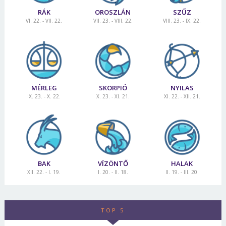
Jelszó
RÁK
OROSZLÁN
SZŰZ
VI. 22. - VII. 22.
VII. 23. - VIII. 22.
VIII. 23. - IX. 22.
Mégse
Bejelentkezés
MÉRLEG
SKORPIÓ
NYILAS
IX. 23. - X. 22.
X. 23. - XI. 21.
XI. 22. - XII. 21.
BAK
VÍZÖNTŐ
HALAK
XII. 22. - I. 19.
I. 20. - II. 18.
II. 19. - III. 20.
TOP 5