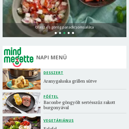
Olasz és görög paradicsomsaláta
NAPI MENÜ
DESSZERT
Aranygaluska grillen sütve
FŐÉTEL
Baconbe göngyölt sertésszűz rakott 
burgonyával
VEGETÁRIÁNUS
Falafel