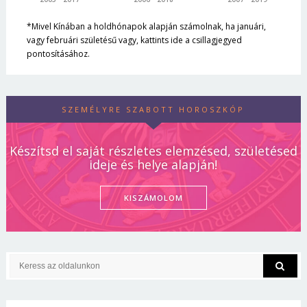
*Mivel Kínában a holdhónapok alapján számolnak, ha januári,
vagy februári születésű vagy, kattints ide a csillagjegyed
pontosításához.
SZEMÉLYRE SZABOTT HOROSZKÓP
Készítsd el saját részletes elemzésed, születésed
ideje és helye alapján!
KISZÁMOLOM