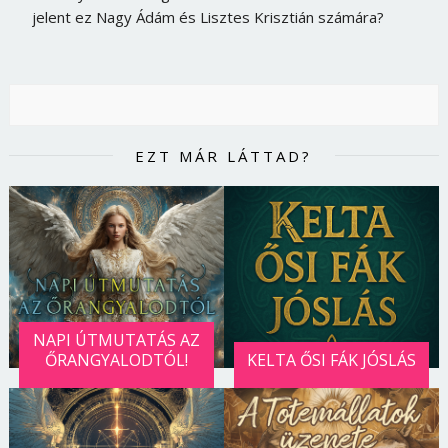
jelent ez Nagy Ádám és Lisztes Krisztián számára?
EZT MÁR LÁTTAD?
NAPI ÚTMUTATÁS AZ
ŐRANGYALODTÓL!
KELTA ŐSI FÁK JÓSLÁS