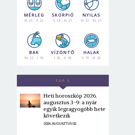
MÉRLEG
SKORPIÓ
NYILAS
IX. 23. - X. 22.
X. 23. - XI. 21.
XI. 22. - XII. 21.
BAK
VÍZÖNTŐ
HALAK
XII. 22. - I. 19.
I. 20. - II. 18.
II. 19. - III. 20.
TOP 5
Heti horoszkóp 2026.
augusztus 3-9: a nyár
egyik legragyogóbb hete
következik
2026. AUGUSZTUS 02.