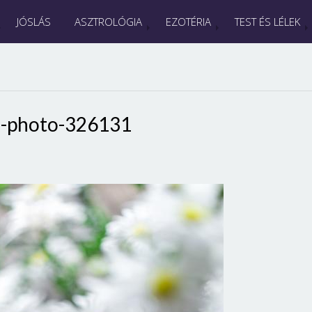
JÓSLÁS
ASZTROLÓGIA
EZOTÉRIA
TEST ÉS LÉLEK
s-photo-326131