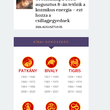
augusztus 8-án tetőzik a
kozmikus energia – ezt
hozza a
csillagjegyednek
2026. AUGUSZTUS 05.
KÍNAI HOROSZKÓP
PATKÁNY
BIVALY
TIGRIS
1936
1948
1937
1949
1938
1950
1960
1972
1961
1973
1962
1974
1984
1996
1985
1997
1986
1998
2008
2020
2009
2021
2010
2022