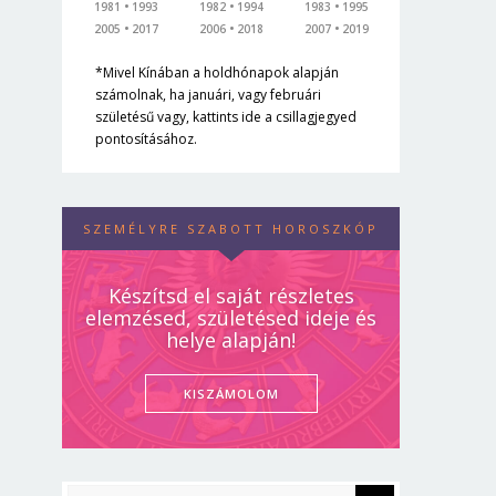
1981
1993
1982
1994
1983
1995
2005
2017
2006
2018
2007
2019
*Mivel Kínában a holdhónapok alapján
számolnak, ha januári, vagy februári
születésű vagy, kattints ide a csillagjegyed
pontosításához.
SZEMÉLYRE SZABOTT HOROSZKÓP
Készítsd el saját részletes
elemzésed, születésed ideje és
helye alapján!
KISZÁMOLOM