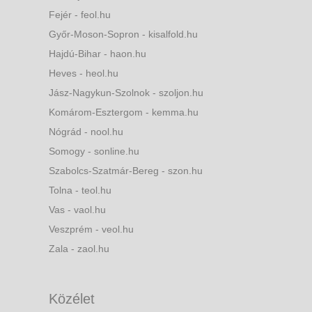
Fejér - feol.hu
Győr-Moson-Sopron - kisalfold.hu
Hajdú-Bihar - haon.hu
Heves - heol.hu
Jász-Nagykun-Szolnok - szoljon.hu
Komárom-Esztergom - kemma.hu
Nógrád - nool.hu
Somogy - sonline.hu
Szabolcs-Szatmár-Bereg - szon.hu
Tolna - teol.hu
Vas - vaol.hu
Veszprém - veol.hu
Zala - zaol.hu
Közélet