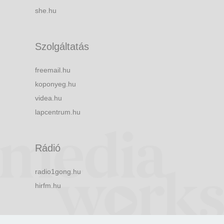
she.hu
Szolgáltatás
freemail.hu
koponyeg.hu
videa.hu
lapcentrum.hu
Rádió
radio1gong.hu
hirfm.hu