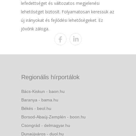
lefedettséget és változatos megjelenési
lehetőséget biztosít. Folyamatosan keressük az
új irányokat és fejlődési lehetőségeket. Ez
jövőnk záloga.
Regionális hírportálok
Bács-Kiskun - baon.hu
Baranya - bama.hu
Békés - beol.hu
Borsod-Abaúj-Zemplén - boon.hu
Csongrád - delmagyar.hu
Dunaújváros - duol.hu