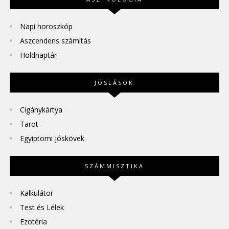
Napi horoszkóp
Aszcendens számítás
Holdnaptár
JÓSLÁSOK
Cigánykártya
Tarot
Egyiptomi jóskövek
SZÁMMISZTIKA
Kalkulátor
Test és Lélek
Ezotéria