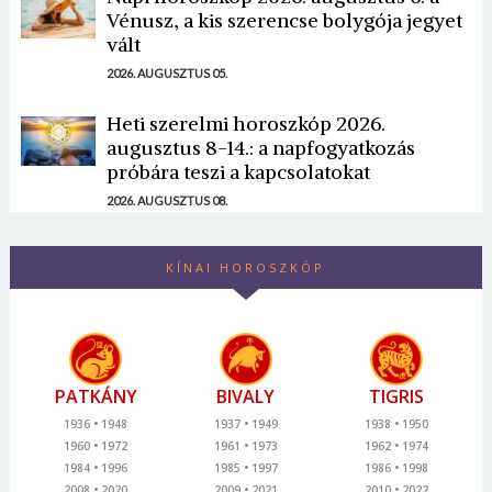
Vénusz, a kis szerencse bolygója jegyet
vált
2026. AUGUSZTUS 05.
Heti szerelmi horoszkóp 2026.
augusztus 8-14.: a napfogyatkozás
próbára teszi a kapcsolatokat
2026. AUGUSZTUS 08.
KÍNAI HOROSZKÓP
PATKÁNY
BIVALY
TIGRIS
1936
1948
1937
1949
1938
1950
1960
1972
1961
1973
1962
1974
1984
1996
1985
1997
1986
1998
2008
2020
2009
2021
2010
2022