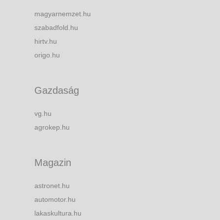
magyarnemzet.hu
szabadfold.hu
hirtv.hu
origo.hu
Gazdaság
vg.hu
agrokep.hu
Magazin
astronet.hu
automotor.hu
lakaskultura.hu