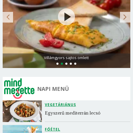
Villámgyors sajtos omlett
NAPI MENÜ
VEGETÁRIÁNUS
Egyszerű mediterrán lecsó
FŐÉTEL