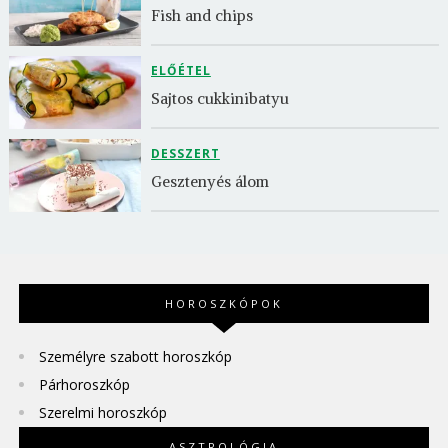
Fish and chips
ELŐÉTEL
Sajtos cukkinibatyu
DESSZERT
Gesztenyés álom
HOROSZKÓPOK
Személyre szabott horoszkóp
Párhoroszkóp
Szerelmi horoszkóp
ASZTROLÓGIA