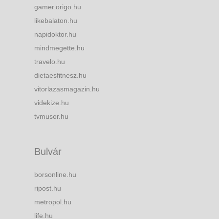
gamer.origo.hu
likebalaton.hu
napidoktor.hu
mindmegette.hu
travelo.hu
dietaesfitnesz.hu
vitorlazasmagazin.hu
videkize.hu
tvmusor.hu
Bulvár
borsonline.hu
ripost.hu
metropol.hu
life.hu