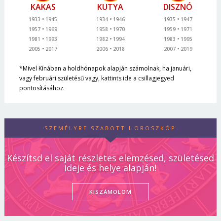
KAKAS
KUTYA
DISZNÓ
1933
1945
1934
1946
1935
1947
1957
1969
1958
1970
1959
1971
1981
1993
1982
1994
1983
1995
2005
2017
2006
2018
2007
2019
*Mivel Kínában a holdhónapok alapján számolnak, ha januári,
vagy februári születésű vagy, kattints ide a csillagjegyed
pontosításához.
SZEMÉLYRE SZABOTT HOROSZKÓP
Készítsd el saját részletes elemzésed, születésed
ideje és helye alapján!
KISZÁMOLOM