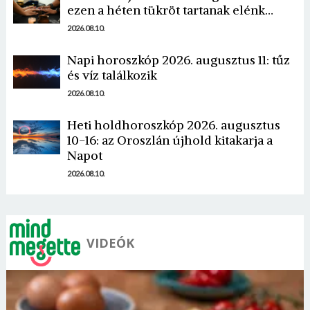
ezen a héten tükröt tartanak elénk…
2026.08.10.
Napi horoszkóp 2026. augusztus 11: tűz
és víz találkozik
Borsonline bejelentkezés
2026.08.10.
E-mail cím vagy felhasználónév
Heti holdhoroszkóp 2026. augusztus
10-16: az Oroszlán újhold kitakarja a
Napot
Jelszó
2026.08.10.
Mégse
Bejelentkezés
VIDEÓK