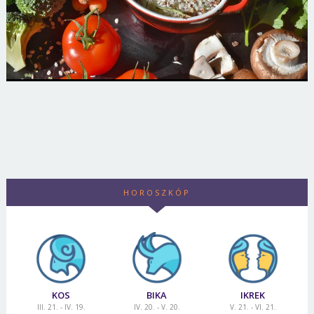
HOROSZKÓP
KOS
BIKA
IKREK
III. 21. - IV. 19.
IV. 20. - V. 20.
V. 21. - VI. 21.