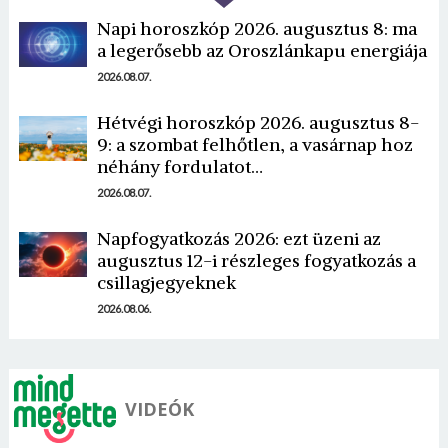
Napi horoszkóp 2026. augusztus 8: ma
a legerősebb az Oroszlánkapu energiája
2026.08.07.
Hétvégi horoszkóp 2026. augusztus 8-
9: a szombat felhőtlen, a vasárnap hoz
Borsonline bejelentkezés
néhány fordulatot…
2026.08.07.
E-mail cím vagy felhasználónév
Napfogyatkozás 2026: ezt üzeni az
augusztus 12-i részleges fogyatkozás a
Jelszó
csillagjegyeknek
2026.08.06.
Mégse
Bejelentkezés
VIDEÓK