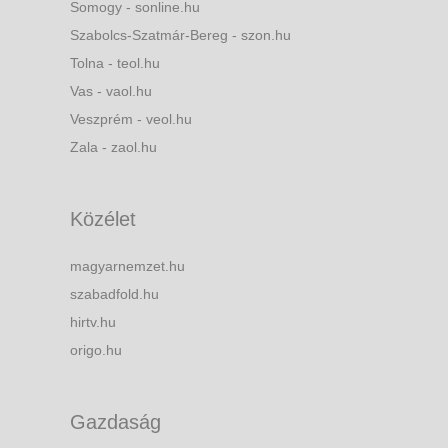
Somogy - sonline.hu
Szabolcs-Szatmár-Bereg - szon.hu
Tolna - teol.hu
Vas - vaol.hu
Veszprém - veol.hu
Zala - zaol.hu
Közélet
magyarnemzet.hu
szabadfold.hu
hirtv.hu
origo.hu
Gazdaság