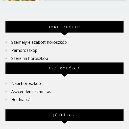
HOROSZKÓPOK
Személyre szabott horoszkóp
Párhoroszkóp
Szerelmi horoszkóp
ASZTROLÓGIA
Napi horoszkóp
Aszcendens számítás
Holdnaptár
JÓSLÁSOK