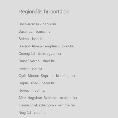
Regionális hírportálok
Bács-Kiskun - baon.hu
Baranya - bama.hu
Békés - beol.hu
Borsod-Abaúj-Zemplén - boon.hu
Csongrád - delmagyar.hu
Dunaújváros - duol.hu
Fejér - feol.hu
Győr-Moson-Sopron - kisalfold.hu
Hajdú-Bihar - haon.hu
Heves - heol.hu
Jász-Nagykun-Szolnok - szoljon.hu
Komárom-Esztergom - kemma.hu
Nógrád - nool.hu