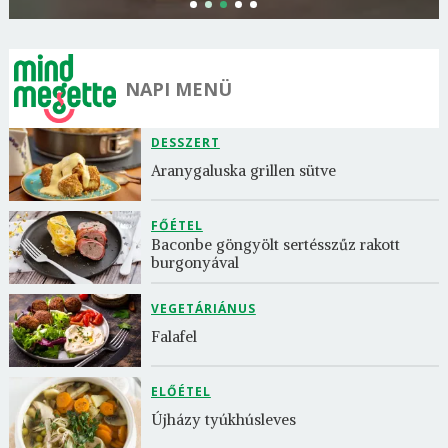
NAPI MENÜ
DESSZERT
Aranygaluska grillen sütve
FŐÉTEL
Baconbe göngyölt sertésszűz rakott 
burgonyával
VEGETÁRIÁNUS
Falafel
ELŐÉTEL
Újházy tyúkhúsleves