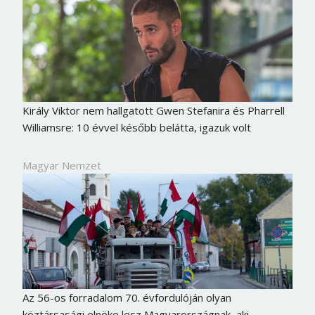
Király Viktor nem hallgatott Gwen Stefanira és Pharrell
Williamsre: 10 évvel később belátta, igazuk volt
Magyar Nemzet
Az 56-os forradalom 70. évfordulóján olyan
köztársasági elnöke lesz Magyarországnak, aki