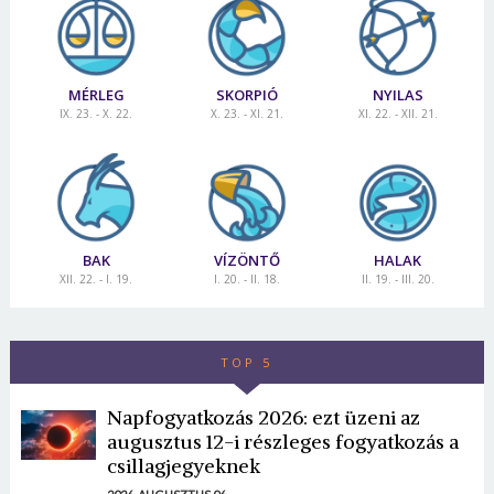
MÉRLEG
SKORPIÓ
NYILAS
IX. 23. - X. 22.
X. 23. - XI. 21.
XI. 22. - XII. 21.
BAK
VÍZÖNTŐ
HALAK
Borsonline bejelentkezés
XII. 22. - I. 19.
I. 20. - II. 18.
II. 19. - III. 20.
E-mail cím vagy felhasználónév
TOP 5
Jelszó
Napfogyatkozás 2026: ezt üzeni az
augusztus 12-i részleges fogyatkozás a
csillagjegyeknek