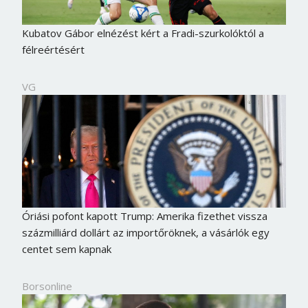
Kubatov Gábor elnézést kért a Fradi-szurkolóktól a
félreértésért
VG
Óriási pofont kapott Trump: Amerika fizethet vissza
százmilliárd dollárt az importőröknek, a vásárlók egy
centet sem kapnak
Borsonline