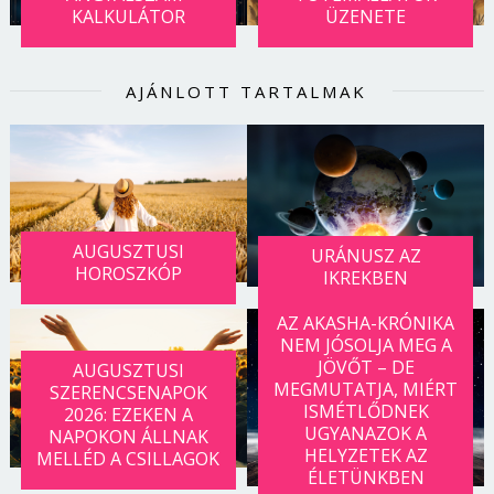
KALKULÁTOR
ÜZENETE
AJÁNLOTT TARTALMAK
AUGUSZTUSI
URÁNUSZ AZ
HOROSZKÓP
IKREKBEN
AZ AKASHA-KRÓNIKA
NEM JÓSOLJA MEG A
JÖVŐT – DE
AUGUSZTUSI
MEGMUTATJA, MIÉRT
SZERENCSENAPOK
ISMÉTLŐDNEK
2026: EZEKEN A
UGYANAZOK A
NAPOKON ÁLLNAK
HELYZETEK AZ
MELLÉD A CSILLAGOK
ÉLETÜNKBEN