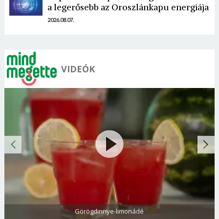
a legerősebb az Oroszlánkapu energiája
2026.08.07.
VIDEÓK
Görögdinnye-limonádé