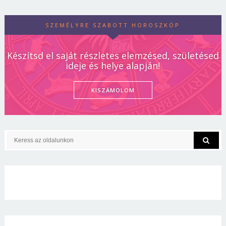
SZEMÉLYRE SZABOTT HOROSZKÓP
Készítsd el saját részletes elemzésed, születésed
ideje és helye alapján!
KISZÁMOLOM