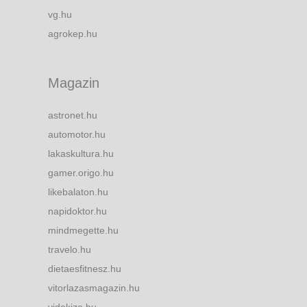
vg.hu
agrokep.hu
Magazin
astronet.hu
automotor.hu
lakaskultura.hu
gamer.origo.hu
likebalaton.hu
napidoktor.hu
mindmegette.hu
travelo.hu
dietaesfitnesz.hu
vitorlazasmagazin.hu
videkize.hu