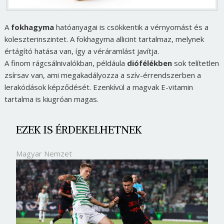
A
fokhagyma
hatóanyagai is csökkentik a vérnyomást és a
koleszterinszintet. A fokhagyma allicint tartalmaz, melynek
értágító hatása van, így a véráramlást javítja.
A finom rágcsálnivalókban, példáula
diófélékben
sok telítetlen
zsírsav van, ami megakadályozza a szív-érrendszerben a
lerakódások képződését. Ezenkívül a magvak E-vitamin
tartalma is kiugróan magas.
EZEK IS ÉRDEKELHETNEK
Magyar Nemzet